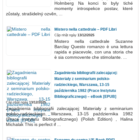
Holmberg Na konci to byly tiché
momenty introspekce postav, které
zůstaly, strašidelný ozvěn, ...
Mistero nella cattedrale – PDF Libri
Cập nhật ngày
13/12/2025
Mistero nella cattedrale Suzanne
Barclay Questo romanzo è una lettura
rapida e piacevole, con una storia che
è sia commovente che stimolante. ...
Zagadnienia bibliografii zalecającej:
Materiały z seminarium polsko-
radzieckiego, Warszawa, 13-15
października 1982 (Prace Instytutu
Bibliograficznego) – eBook [EPUB]
Cập nhật ngày
13/12/2025
Zagadnienia bibliografii zalecającej: Materiały z seminarium
polsko-radzieckiego, Warszawa, 13-15 października 1982
(Prace Instytutu Bibliograficznego) (Polish Edition) , Halina
Michalak This is perfect if ...
Espagne du centre | [E-Book PDF]