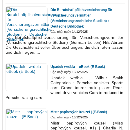
Die Berufshaftpflichtversicherung für
Versicherungsvermittler
(Versicherungsrechtliche Studien) :
Deutsche Bibliothek
Cập nhật ngày
14/12/2025
Die Berufshaftpflichtversicherung für Versicherungsvermittler
(Versicherungsrechtliche Studien) (German Edition) Nils Abram
Die Geschichte ist voller Überraschungen, die dich raten lassen
und dich fragen, ...
Upadek wróbla – eBook (E-Book)
Cập nhật ngày
13/12/2025
Upadek wróbla , Wilbur Smith
Categories : Porsche vehicles Sports
cars Grand tourer racing cars Rear-
wheel-drive vehicles Cars introduced in
Porsche racing cars ...
Mistr papírových kouzel | (E-Book)
Cập nhật ngày
13/12/2025
Mistr papírových kouzel (Mistr
papírových kouzel, #1) | Charlie N.