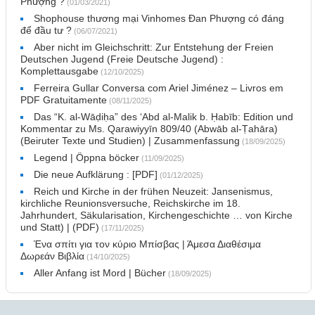
Phượng ?
(01/03/2021)
Shophouse thương mại Vinhomes Đan Phượng có đáng
để đầu tư ?
(06/07/2021)
Aber nicht im Gleichschritt: Zur Entstehung der Freien
Deutschen Jugend (Freie Deutsche Jugend) :
Komplettausgabe
(12/10/2025)
Ferreira Gullar Conversa com Ariel Jiménez – Livros em
PDF Gratuitamente
(08/11/2025)
Das “K. al-Wāḍiḥa” des ʻAbd al-Malik b. Ḥabīb: Edition und
Kommentar zu Ms. Qarawiyyīn 809/40 (Abwāb al-Ṭahāra)
(Beiruter Texte und Studien) | Zusammenfassung
(18/09/2025)
Legend | Öppna böcker
(11/09/2025)
Die neue Aufklärung : [PDF]
(01/12/2025)
Reich und Kirche in der frühen Neuzeit: Jansenismus,
kirchliche Reunionsversuche, Reichskirche im 18.
Jahrhundert, Säkularisation, Kirchengeschichte … von Kirche
und Statt) | (PDF)
(17/11/2025)
Ένα σπίτι για τον κύριο Μπίσβας | Άμεσα Διαθέσιμα
Δωρεάν Βιβλία
(14/10/2025)
Aller Anfang ist Mord | Bücher
(18/09/2025)