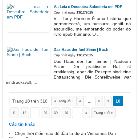
V. : Leia e Descubra Sabedoria em PDF
Cập nhật ngày
13/12/2025
V. - Tony Harrison É uma história que
permanecerá, um sussurro gentil na
escuridão, me lembrando do poder do
livro epub humano. O ...
Das Haus der fünf Sinne | Buch
Cập nhật ngày
13/12/2025
Das Haus der fünf Sinne | Nadeem
Aslam Der praktische Rat ist
erstklassig, aber die Rezepte sind eine
Enttäuschung. Die Schreibweise war
eindrucksvoll, ...
Trang 10 trên 310
...
10
« Trang đầu
«
8
9
...
...
11
12
20
30
40
»
Trang cuối »
Các tin khác
Chọn thời điểm nào để đầu tư dự án Vinhomes Đan