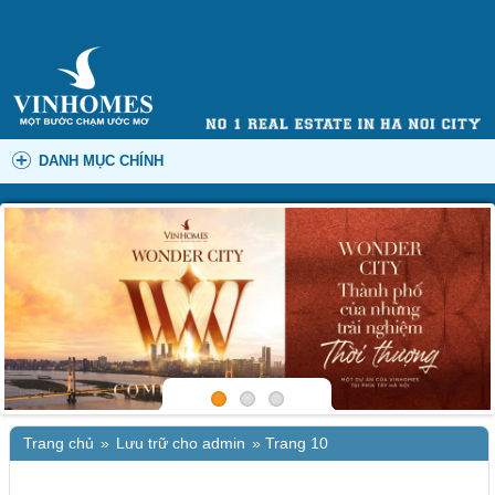
DANH MỤC CHÍNH
Trang chủ
»
Lưu trữ cho admin
»
Trang 10