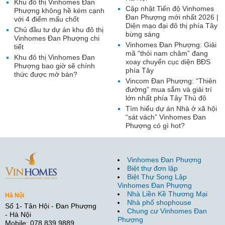
Khu đô thị Vinhomes Đan
Cập nhật Tiến độ Vinhomes
Phượng không hề kém cạnh
Đan Phượng mới nhất 2026 |
với 4 điểm mấu chốt
Diện mạo đại đô thị phía Tây
Chủ đầu tư dự án khu đô thị
bừng sáng
Vinhomes Đan Phượng chi
Vinhomes Đan Phượng: Giải
tiết
mã “thỏi nam châm” đang
Khu đô thị Vinhomes Đan
xoay chuyển cục diện BĐS
Phượng bao giờ sẽ chính
phía Tây
thức được mở bán?
Vincom Đan Phượng: “Thiên
đường” mua sắm và giải trí
lớn nhất phía Tây Thủ đô
Tìm hiểu dự án Nhà ở xã hội
“sát vách” Vinhomes Đan
Phượng có gì hot?
Vinhomes Đan Phượng
Biệt thự đơn lập
Biệt Thự Song Lập
Vinhomes Đan Phượng
Nhà Liền Kề Thương Mại
Hà Nội
Nhà phố shophouse
Số 1- Tân Hội - Đan Phượng
Chung cư Vinhomes Đan
- Hà Nội
Phượng
Mobile: 078.839.9889