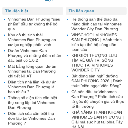
Tin đặc biệt
Tin liên quan
Vinhomes Đan Phượng “siêu
Hệ thống sân thể thao đa
phẩm” đầu tư không thể bỏ
năng đỉnh cao tại Vinhomes
qua
Wonder City Đan Phượng
Khu đô thị sinh thái
VINSCHOOL VINHOMES
Vinhomes Đan Phượng an
ĐAN PHƯỢNG | Hành trình
cư lạc nghiệp phồn vinh
kiến tạo thế hệ công dân
toàn cầu
Dự án Vinhomes Đan
Phượng và những điểm nhấn
KHI GIỚI THƯỢNG LƯU
đặc biệt có 1.0.2
TÌM VỀ GIÁ TRỊ SỐNG
THỰC TẠI VINHOMES
Mặt bằng tổng quan dự án
WONDER CITY
Vinhomes tại Đan Phượng
chi tiết NHẤT
Bất động sản nghĩ dưỡng
ĐAN PHƯỢNG 2026 | Đánh
Diện tích nhà liền kề dự án
thức “viên ngọc Viễn Đông”
Vinhomes Đan Phượng là
bao nhiêu ?
Có nên đầu tư Vinhomes
Đan Phượng? Phân tích sâu
Thông số diện tích căn biệt
từ góc độ chuyên gia và thực
thự song lập tại Vinhomes
tế thị trường
Đan Phượng
KHẢ NĂNG THANH KHOẢN
Diện tích của căn biệt thự
VINHOMES ĐAN PHƯỢNG |
đơn lập tại Vinhomes Đan
Giải mã sức hút tại phía Tây
Phượng ?
Hà Nội