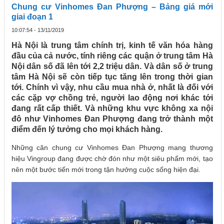
Chung cư Vinhomes Đan Phượng – Bảng giá mới
giai đoạn 1
10:07:54 - 13/11/2019
Hà Nội là trung tâm chính trị, kinh tế văn hóa hàng
đầu của cả nước, tính riêng các quận ở trung tâm Hà
Nội dân số đã lên tới 2,2 triệu dân. Và dân số ở trung
tâm Hà Nội sẽ còn tiếp tục tăng lên trong thời gian
tới. Chính vì vậy, nhu cầu mua nhà ở, nhất là đối với
các cặp vợ chồng trẻ, người lao động nơi khác tới
đang rất cấp thiết. Và những khu vực không xa nội
đô như Vinhomes Đan Phượng đang trở thành một
điểm đến lý tưởng cho mọi khách hàng.
Những căn chung cư Vinhomes Đan Phượng mang thương
hiệu Vingroup đang được chờ đón như một siêu phẩm mới, tạo
nên một bước tiến mới trong tận hưởng cuộc sống hiện đại.