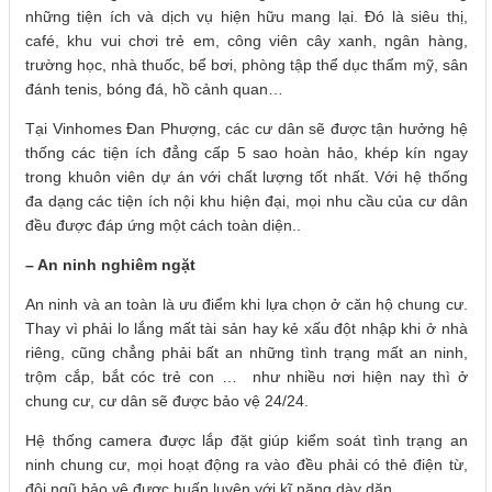
những tiện ích và dịch vụ hiện hữu mang lại. Đó là siêu thị,
café, khu vui chơi trẻ em, công viên cây xanh, ngân hàng,
trường học, nhà thuốc, bể bơi, phòng tập thể dục thẩm mỹ, sân
đánh tenis, bóng đá, hồ cảnh quan…
Tại Vinhomes Đan Phượng, các cư dân sẽ được tận hưởng hệ
thống các tiện ích đẳng cấp 5 sao hoàn hảo, khép kín ngay
trong khuôn viên dự án với chất lượng tốt nhất. Với hệ thống
đa dạng các tiện ích nội khu hiện đại, mọi nhu cầu của cư dân
đều được đáp ứng một cách toàn diện..
–
An ninh nghiêm ngặt
An ninh và an toàn là ưu điểm khi lựa chọn ở căn hộ chung cư.
Thay vì phải lo lắng mất tài sản hay kẻ xấu đột nhập khi ở nhà
riêng, cũng chẳng phải bất an những tình trạng mất an ninh,
trộm cắp, bắt cóc trẻ con … như nhiều nơi hiện nay thì ở
chung cư, cư dân sẽ được bảo vệ 24/24.
Hệ thống camera được lắp đặt giúp kiểm soát tình trạng an
ninh chung cư, mọi hoạt động ra vào đều phải có thẻ điện từ,
đội ngũ bảo vệ được huấn luyện với kĩ năng dày dặn…