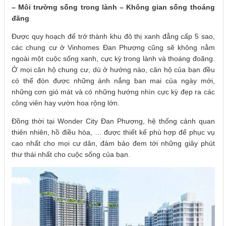
–
Môi trường sống trong lành – Không gian sống thoáng
đãng
Được quy hoạch để trở thành khu đô thị xanh đẳng cấp 5 sao,
các chung cư ở Vinhomes Đan Phượng cũng sẽ không nằm
ngoài một cuộc sống xanh, cực kỳ trong lành và thoáng đoãng.
Ở mọi căn hộ chung cư, dù ở hướng nào, căn hộ của bạn đều
có thể đón được những ánh nắng ban mai của ngày mới,
những cơn gió mát và có những hướng nhìn cực kỳ đẹp ra các
công viên hay vườn hoa rộng lớn.
Đồng thời tại Wonder City Đan Phượng, hệ thống cảnh quan
thiên nhiên, hồ điều hòa, … được thiết kế phù hợp để phục vụ
cao nhất cho mọi cư dân, đảm bảo đem tới những giây phút
thư thái nhất cho cuộc sống của bạn.