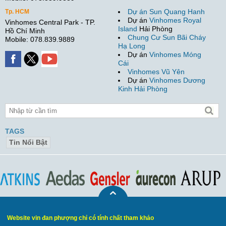
Dự án Sun Quang Hanh
Tp. HCM
Dự án
Vinhomes Royal
Vinhomes Central Park - TP.
Island
Hải Phòng
Hồ Chí Minh
Chung Cư Sun Bãi Cháy
Mobile: 078.839.9889
Hạ Long
Dự án
Vinhomes Móng
Cái
Vinhomes Vũ Yên
Dự án
Vinhomes Dương
Kinh Hải Phòng
TAGS
Tin Nổi Bật
Website vin đan phượng chỉ có tính chất tham khảo