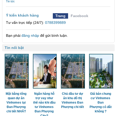
Tin tức
Ý kiến khách hàng
Trang
Facebook
Tư vấn trực tiếp (24/7):
0788399889
Bạn phải
đăng nhập
để gửi bình luận.
Tin nổi bật
Mặt bằng tổng
Ngân hàng hỗ
Chủ đầu tư dự
Giá bán chung
quan dự án
trợ vay như
án khu đô thị
cư Vinhomes
Vinhomes tại
thế nào khi đầu
Vinhomes Đan
Đan
Đan Phượng
tư Vinhomes
Phượng chi tiết
Phượng có đắt
chi tiết NHẤT
Đan Phượng
không ?
City?