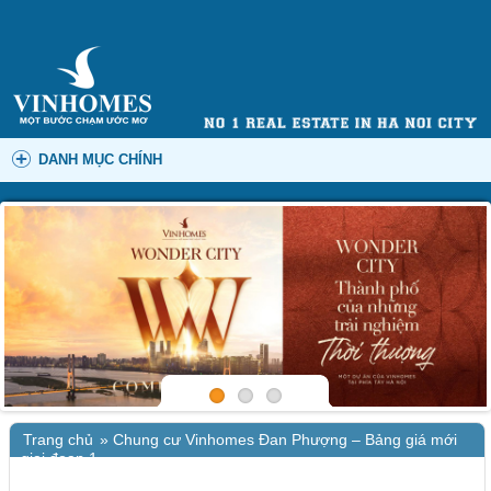
DANH MỤC CHÍNH
Trang chủ
»
Chung cư Vinhomes Đan Phượng – Bảng giá mới
giai đoạn 1