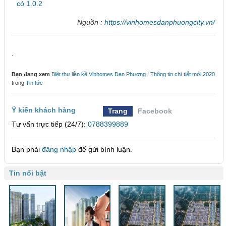
có 1.0.2
Nguồn :
https://vinhomesdanphuongcity.vn/
.
Bạn đang xem
Biệt thự liền kề Vinhomes Đan Phượng ! Thông tin chi tiết mới 2020
trong
Tin tức
Ý kiến khách hàng
Trang
Facebook
Tư vấn trực tiếp (24/7):
0788399889
Bạn phải
đăng nhập
để gửi bình luận.
Tin nổi bật