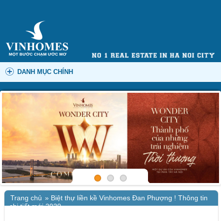
DANH MỤC CHÍNH
Trang chủ
»
Biệt thự liền kề Vinhomes Đan Phượng ! Thông tin
chi tiết mới 2020