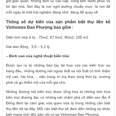
gợi giác quan, những dịch vụ cao cấp, xứng tầm được phục vụ
tới tận nhà. Nơi đây là nơi nghỉ dưỡng chuẩn mực, là nơi để
mỗi ngày là một trải nghiệm đáng nhớ, đáng để quay về.
Thông số dự kiến của sản phẩm biệt thự liền kề
Vinhomes Đan Phượng bao gồm :
Diện tích nhà ở từ : 75m2; 87,5m2; 90m2; 105 m2
Giá dao động : 3,8 – 5,2 tỷ
– Đỉnh cao của nghệ thuật kiến trúc
Được tạo ra từ những bàn tay tài hoa của các kiến trúc sư
hàng đầu, những đường nét ngoại thất và nội thất có tính thẩm
mỹ cao, hài hòa,… việc trang trí tùy theo từng thời kỳ, trường
phái và gu thẩm mỹ của mỗi gia chủ.
Những đường nét kiến trúc được tổng hòa từ những tinh hoa
kiến trúc đương đại, có những nét chấm phá cổ điển xen lẫn Á
Đông đem lại cảm giác vừa quen vừa lạ trong những căn biệt
thự liền kề tại đây. Mỗi căn biệt thự sẽ đem đến những sự khác
biệt mang tính độc bản chỉ có tại Vinhomes Đan Phượng.