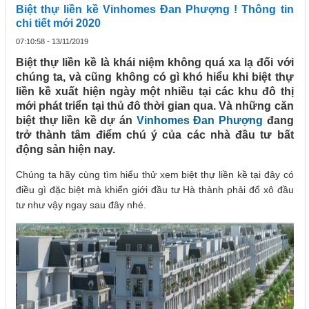
Biệt thự liền kề Vinhomes Đan Phượng ! Thông tin
chi tiết mới 2020
07:10:58 - 13/11/2019
Biệt thự liền kề là khái niệm không quá xa lạ đối với
chúng ta, và cũng không có gì khó hiểu khi biệt thự
liền kề xuất hiện ngày một nhiều tại các khu đô thị
mới phát triển tại thủ đô thời gian qua. Và những căn
biệt thự liền kề dự án
Vinhomes Đan Phượng
đang
trở thành tâm điểm chú ý của các nhà đầu tư bất
động sản hiện nay.
Chúng ta hãy cùng tìm hiểu thử xem biệt thự liền kề tại đây có
điều gì đặc biệt mà khiển giới đầu tư Hà thành phải đổ xô đầu
tư như vậy ngay sau đây nhé.