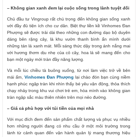
– Không gian xanh đem lại cuộc sống trong lành tuyệt đối
Chủ đầu tư Vingroup rất chú trọng đến không gian sống xanh
với đầy đủ tiện ích cho cư dân. Biệt thự liền kề Vinhomes Đan
Phượng sẽ được trải dài theo những con đường dạo bộ duyên
dáng bên rặng cây, là khu vườn thanh bình ẩn mình dưới
những tán lá xanh mát. Mỗi sáng thức dậy trong ánh nắng mai
với hương thơm dịu nhẹ của cỏ cây, hoa lá sẽ mang đến cho
bạn một ngày mới tràn đầy năng lượng.
Và mỗi lúc chiều tà buông xuống, từ nơi làm việc trở về bên
mái ấm,
Vinhomes Đan Phượng
lại chào đón bạn cùng niềm
hạnh phúc ngập tràn khi nhìn thấy bé yêu vận động, thỏa thích
chạy nhảy trong khu vui chơi trẻ em, hòa mình vào không gian
tràn ngập sắc màu thiên nhiên trên mọi nẻo đường.
– Giá cả phù hợp với túi tiền của mọi nhà
Với mục đích đem đến sản phẩm chất lượng và phục vụ nhiều
hơn những người đang có nhu cầu ở một môi trường trong
lành từ cảnh quan đến vận hành quản lý mang thương hiệu