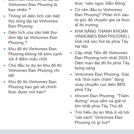
thức “viên ngọc Viễn Đông”
Vinhomes Đan Phượng là
bao nhiêu ?
Có nên đầu tư Vinhomes
Đan Phượng? Phân tích sâu
Thông số diện tích căn biệt
từ góc độ chuyên gia và thực
thự song lập tại Vinhomes
tế thị trường
Đan Phượng
KHẢ NĂNG THANH KHOẢN
Diện tích của căn biệt thự
VINHOMES ĐAN PHƯỢNG |
đơn lập tại Vinhomes Đan
Giải mã sức hút tại phía Tây
Phượng ?
Hà Nội
Khu đô thị Vinhomes Đan
Cập nhật Tiến độ Vinhomes
Phượng không hề kém cạnh
Đan Phượng mới nhất 2026 |
với 4 điểm mấu chốt
Diện mạo đại đô thị phía Tây
Chủ đầu tư dự án khu đô thị
bừng sáng
Vinhomes Đan Phượng chi
Vinhomes Đan Phượng: Giải
tiết
mã “thỏi nam châm” đang
Khu đô thị Vinhomes Đan
xoay chuyển cục diện BĐS
Phượng bao giờ sẽ chính
phía Tây
thức được mở bán?
Vincom Đan Phượng: “Thiên
đường” mua sắm và giải trí
lớn nhất phía Tây Thủ đô
Tìm hiểu dự án Nhà ở xã hội
“sát vách” Vinhomes Đan
Phượng có gì hot?