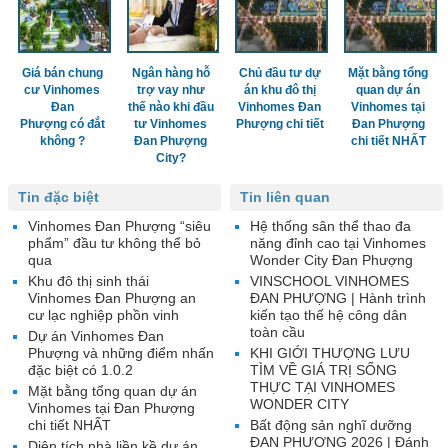
Giá bán chung
Ngân hàng hỗ
Chủ đầu tư dự
Mặt bằng tổng
cư Vinhomes
trợ vay như
án khu đô thị
quan dự án
Đan
thế nào khi đầu
Vinhomes Đan
Vinhomes tại
Phượng có đắt
tư Vinhomes
Phượng chi tiết
Đan Phượng
không ?
Đan Phượng
chi tiết NHẤT
City?
Tin đặc biệt
Tin liên quan
Vinhomes Đan Phượng “siêu
Hệ thống sân thể thao đa
phẩm” đầu tư không thể bỏ
năng đỉnh cao tại Vinhomes
qua
Wonder City Đan Phượng
Khu đô thị sinh thái
VINSCHOOL VINHOMES
Vinhomes Đan Phượng an
ĐAN PHƯỢNG | Hành trình
cư lạc nghiệp phồn vinh
kiến tạo thế hệ công dân
toàn cầu
Dự án Vinhomes Đan
Phượng và những điểm nhấn
KHI GIỚI THƯỢNG LƯU
đặc biệt có 1.0.2
TÌM VỀ GIÁ TRỊ SỐNG
THỰC TẠI VINHOMES
Mặt bằng tổng quan dự án
WONDER CITY
Vinhomes tại Đan Phượng
chi tiết NHẤT
Bất động sản nghĩ dưỡng
ĐAN PHƯỢNG 2026 | Đánh
Diện tích nhà liền kề dự án