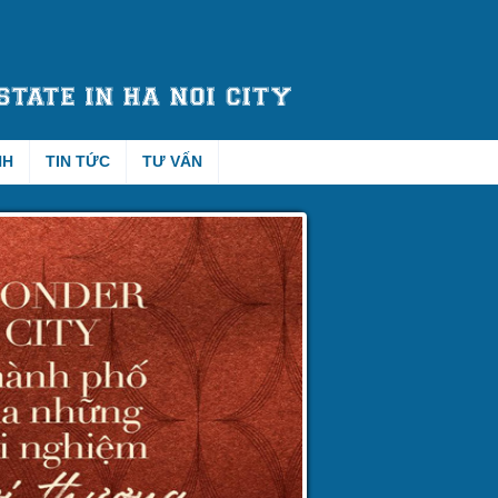
NH
TIN TỨC
TƯ VẤN