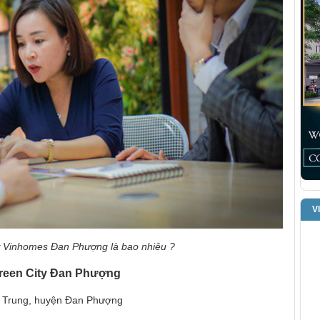
V
hự Vinhomes Đan Phượng là bao nhiêu ?
reen City Đan Phượng
iên Trung, huyện Đan Phượng