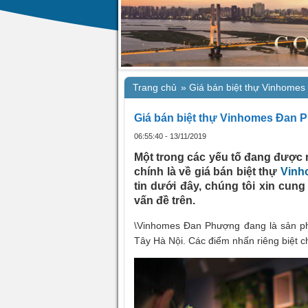
Trang chủ
»
Giá bán biệt thự Vinhomes
Giá bán biệt thự Vinhomes Đan P
06:55:40 - 13/11/2019
Một trong các yếu tố đang được 
chính là về giá bán biệt thự
Vinh
tin dưới đây, chúng tôi xin cun
vấn đề trên.
\Vinhomes Đan Phượng đang là sản ph
Tây Hà Nội. Các điểm nhấn riêng biệt ch