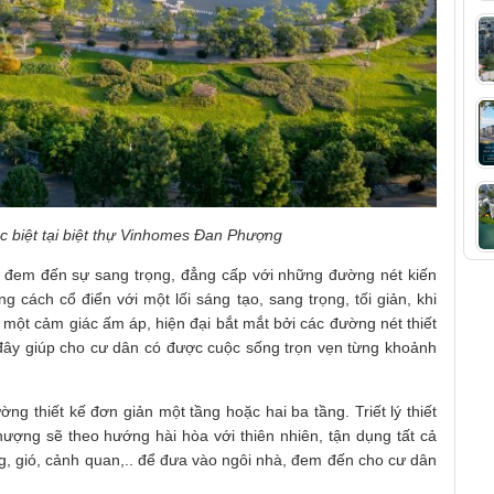
c biệt tại biệt thự Vinhomes Đan Phượng
, đem đến sự sang trọng, đẳng cấp với những đường nét kiến
cách cổ điển với một lối sáng tạo, sang trọng, tối giản, khi
 một cảm giác ấm áp, hiện đại bắt mắt bởi các đường nét thiết
i đây giúp cho cư dân có được cuộc sống trọn vẹn từng khoảnh
ường thiết kế đơn giản một tầng hoặc hai ba tầng. Triết lý thiết
ượng sẽ theo hướng hài hòa với thiên nhiên, tận dụng tất cả
ng, gió, cảnh quan,.. để đưa vào ngôi nhà, đem đến cho cư dân