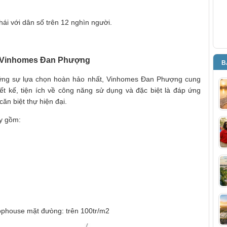
hái với dân số trên 12 nghìn người.
 ở Vinhomes Đan Phượng
B
ững sự lựa chọn hoàn hảo nhất, Vinhomes Đan Phượng cung
iết kế, tiện ích về công năng sử dụng và đặc biệt là đáp ứng
ăn biệt thự hiện đại.
ty gồm:
hophouse mặt đưòng: trên 100tr/m2