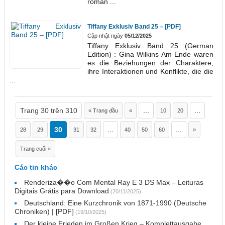
roman ...
Tiffany Exklusiv Band 25 – [PDF]
Cập nhật ngày
05/12/2025
Tiffany Exklusiv Band 25 (German
Edition) : Gina Wilkins Am Ende waren
es die Beziehungen der Charaktere,
ihre Interaktionen und Konflikte, die die
...
Trang 30 trên 310
...
...
« Trang đầu
«
10
20
30
...
...
28
29
31
32
40
50
60
»
Trang cuối »
Các tin khác
Renderiza��o Com Mental Ray E 3 DS Max – Leituras
Digitais Grátis para Download
(20/11/2025)
Deutschland: Eine Kurzchronik von 1871-1990 (Deutsche
Chroniken) | [PDF]
(19/10/2025)
Der kleine Frieden im Großen Krieg – Komplettausgabe