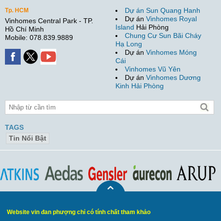
Dự án Sun Quang Hanh
Tp. HCM
Dự án
Vinhomes Royal
Vinhomes Central Park - TP.
Island
Hải Phòng
Hồ Chí Minh
Chung Cư Sun Bãi Cháy
Mobile: 078.839.9889
Hạ Long
Dự án
Vinhomes Móng
Cái
Vinhomes Vũ Yên
Dự án
Vinhomes Dương
Kinh Hải Phòng
TAGS
Tin Nổi Bật
Website vin đan phượng chỉ có tính chất tham khảo