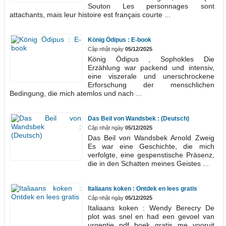
Souton Les personnages sont
attachants, mais leur histoire est français courte ...
König Ödipus : E-book
Cập nhật ngày
05/12/2025
König Ödipus , Sophokles Die
Erzählung war packend und intensiv,
eine viszerale und unerschrockene
Erforschung der menschlichen
Bedingung, die mich atemlos und nach ...
Das Beil von Wandsbek : (Deutsch)
Cập nhật ngày
05/12/2025
Das Beil von Wandsbek Arnold Zweig
Es war eine Geschichte, die mich
verfolgte, eine gespenstische Präsenz,
die in den Schatten meines Geistes ...
Italiaans koken : Ontdek en lees gratis
Cập nhật ngày
05/12/2025
Italiaans koken : Wendy Berecry De
plot was snel en had een gevoel van
urgentie pdf boek gratis me vooruit