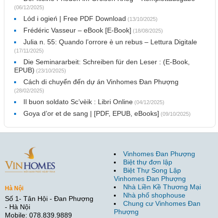
(06/12/2025)
Lód i ogień | Free PDF Download
(13/10/2025)
Frédéric Vasseur – eBook [E-Book]
(18/08/2025)
Julia n. 55: Quando l’orrore è un rebus – Lettura Digitale
(17/11/2025)
Die Seminararbeit: Schreiben für den Leser : (E-Book,
EPUB)
(23/10/2025)
Cách di chuyển đến dự án Vinhomes Đan Phượng
(28/02/2025)
Il buon soldato Sc’vèik : Libri Online
(04/12/2025)
Goya d’or et de sang | [PDF, EPUB, eBooks]
(09/10/2025)
Vinhomes Đan Phượng
Biệt thự đơn lập
Biệt Thự Song Lập
Vinhomes Đan Phượng
Nhà Liền Kề Thương Mại
Hà Nội
Nhà phố shophouse
Số 1- Tân Hội - Đan Phượng
Chung cư Vinhomes Đan
- Hà Nội
Phượng
Mobile: 078.839.9889