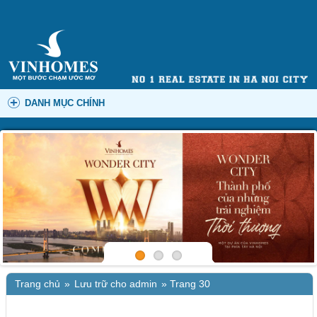
DANH MỤC CHÍNH
Trang chủ
»
Lưu trữ cho admin
»
Trang 30