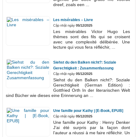
dreef, zoals een ...
Les misérables – Livre
Cập nhật ngày
05/12/2025
Les misérables Victor Hugo Les
thèmes sont des fils qui se croisent
avec une complexité délibérée. Une
lecture qui vous fera réfléchir, ...
Siehst du den Balken nicht?: Soziale
Gerechtigkeit : Zusammenfassung
Cập nhật ngày
05/12/2025
Siehst du den Balken nicht?: Soziale
Gerechtigkeit (German Edition) :
Gottfried Orth In der literarischen Welt
sind Bücher wie dieses eine Erinnerung an ...
Une famille pour Kathy | [E-Book, EPUB]
Cập nhật ngày
05/12/2025
Une famille pour Kathy : Henry Denker
J’ai été surpris par la façon dont
l’auteur a réussi à me faire réfléchir. Un