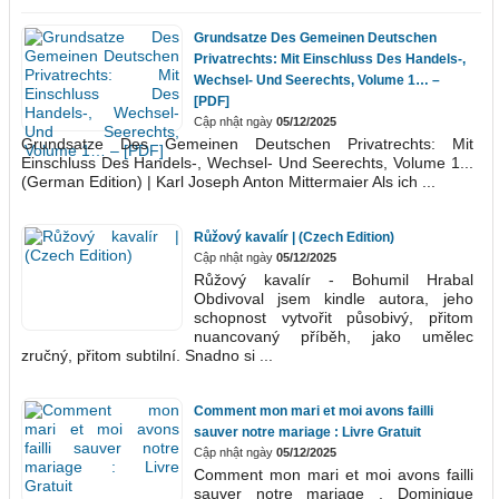
Grundsatze Des Gemeinen Deutschen
Privatrechts: Mit Einschluss Des Handels-,
Wechsel- Und Seerechts, Volume 1… –
[PDF]
Cập nhật ngày
05/12/2025
Grundsatze Des Gemeinen Deutschen Privatrechts: Mit
Einschluss Des Handels-, Wechsel- Und Seerechts, Volume 1...
(German Edition) | Karl Joseph Anton Mittermaier Als ich ...
Růžový kavalír | (Czech Edition)
Cập nhật ngày
05/12/2025
Růžový kavalír - Bohumil Hrabal
Obdivoval jsem kindle autora, jeho
schopnost vytvořit působivý, přitom
nuancovaný příběh, jako umělec
zručný, přitom subtilní. Snadno si ...
Comment mon mari et moi avons failli
sauver notre mariage : Livre Gratuit
Cập nhật ngày
05/12/2025
Comment mon mari et moi avons failli
sauver notre mariage , Dominique