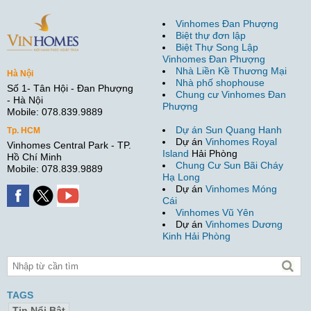
Vinhomes Đan Phượng
Biệt thự đơn lập
Biệt Thự Song Lập
Vinhomes Đan Phượng
Nhà Liền Kề Thương Mại
Hà Nội
Nhà phố shophouse
Số 1- Tân Hội - Đan Phượng
Chung cư Vinhomes Đan
- Hà Nội
Phượng
Mobile: 078.839.9889
Dự án Sun Quang Hanh
Tp. HCM
Dự án
Vinhomes Royal
Vinhomes Central Park - TP.
Island
Hải Phòng
Hồ Chí Minh
Chung Cư Sun Bãi Cháy
Mobile: 078.839.9889
Hạ Long
Dự án
Vinhomes Móng
Cái
Vinhomes Vũ Yên
Dự án
Vinhomes Dương
Kinh Hải Phòng
TAGS
Tin Nổi Bật