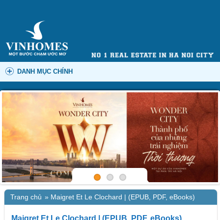
DANH MỤC CHÍNH
Trang chủ
»
Maigret Et Le Clochard | (EPUB, PDF, eBooks)
Maigret Et Le Clochard | (EPUB, PDF, eBooks)