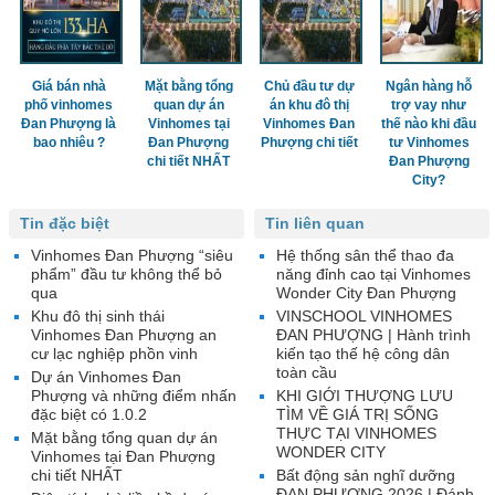
Giá bán nhà
Mặt bằng tổng
Chủ đầu tư dự
Ngân hàng hỗ
phố vinhomes
quan dự án
án khu đô thị
trợ vay như
Đan Phượng là
Vinhomes tại
Vinhomes Đan
thế nào khi đầu
bao nhiêu ?
Đan Phượng
Phượng chi tiết
tư Vinhomes
chi tiết NHẤT
Đan Phượng
City?
Tin đặc biệt
Tin liên quan
Vinhomes Đan Phượng “siêu
Hệ thống sân thể thao đa
phẩm” đầu tư không thể bỏ
năng đỉnh cao tại Vinhomes
qua
Wonder City Đan Phượng
Khu đô thị sinh thái
VINSCHOOL VINHOMES
Vinhomes Đan Phượng an
ĐAN PHƯỢNG | Hành trình
cư lạc nghiệp phồn vinh
kiến tạo thế hệ công dân
toàn cầu
Dự án Vinhomes Đan
Phượng và những điểm nhấn
KHI GIỚI THƯỢNG LƯU
đặc biệt có 1.0.2
TÌM VỀ GIÁ TRỊ SỐNG
THỰC TẠI VINHOMES
Mặt bằng tổng quan dự án
WONDER CITY
Vinhomes tại Đan Phượng
chi tiết NHẤT
Bất động sản nghĩ dưỡng
ĐAN PHƯỢNG 2026 | Đánh