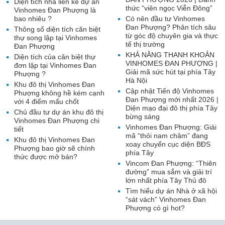
Diện tích nhà liền kề dự án
thức “viên ngọc Viễn Đông”
Vinhomes Đan Phượng là
bao nhiêu ?
Có nên đầu tư Vinhomes
Đan Phượng? Phân tích sâu
Thông số diện tích căn biệt
từ góc độ chuyên gia và thực
thự song lập tại Vinhomes
tế thị trường
Đan Phượng
KHẢ NĂNG THANH KHOẢN
Diện tích của căn biệt thự
VINHOMES ĐAN PHƯỢNG |
đơn lập tại Vinhomes Đan
Giải mã sức hút tại phía Tây
Phượng ?
Hà Nội
Khu đô thị Vinhomes Đan
Cập nhật Tiến độ Vinhomes
Phượng không hề kém cạnh
Đan Phượng mới nhất 2026 |
với 4 điểm mấu chốt
Diện mạo đại đô thị phía Tây
Chủ đầu tư dự án khu đô thị
bừng sáng
Vinhomes Đan Phượng chi
Vinhomes Đan Phượng: Giải
tiết
mã “thỏi nam châm” đang
Khu đô thị Vinhomes Đan
xoay chuyển cục diện BĐS
Phượng bao giờ sẽ chính
phía Tây
thức được mở bán?
Vincom Đan Phượng: “Thiên
đường” mua sắm và giải trí
lớn nhất phía Tây Thủ đô
Tìm hiểu dự án Nhà ở xã hội
“sát vách” Vinhomes Đan
Phượng có gì hot?