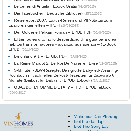
Le ceneri di Angela : Ebook Gratis
(09/09/2025)
Die Tagebücher : Deutsche Bibliothek
(25/10/2025)
Reisereport 2007: Luxus-Reisen und VIP-Status zum
Sparpreis genießen – [PDF]
(29/09/2025)
Der Goldene Pelikan Roman – EPUB PDF
(06/09/2025)
El tiempo es oro, no lo desperdicie: Una guía para crear
hábitos transformadores y alcanzar sus sueños – (E-Book
EPUB)
(30/10/2025)
Lynchland # 1 – (EPUB, PDF)
(27/09/2025)
La Reine Margot 2: Le Roi De Navarre : Livre
(19/09/2025)
5-Minuten-BLW-Rezepte: Das große Baby-led-Weaning-
Kochbuch mit schnellen Beikost-Rezepten für Babys ab 6
Monate (Beikost für Babys) : (EPUB, E-Book)
(24/11/2025)
GBAGBO: L’HOMME D’ÉTAT? – [PDF, EPUB, eBook]
(05/08/2025)
Vinhomes Đan Phượng
Biệt thự đơn lập
Biệt Thự Song Lập