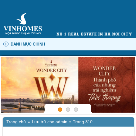
DANH MỤC CHÍNH
Trang chủ
»
Lưu trữ cho admin
»
Trang 310