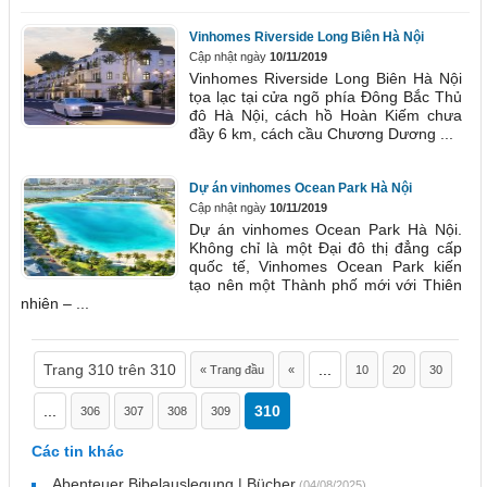
Vinhomes Riverside Long Biên Hà Nội
Cập nhật ngày
10/11/2019
Vinhomes Riverside Long Biên Hà Nội
tọa lạc tại cửa ngõ phía Đông Bắc Thủ
đô Hà Nội, cách hồ Hoàn Kiếm chưa
đầy 6 km, cách cầu Chương Dương ...
Dự án vinhomes Ocean Park Hà Nội
Cập nhật ngày
10/11/2019
Dự án vinhomes Ocean Park Hà Nội.
Không chỉ là một Đại đô thị đẳng cấp
quốc tế, Vinhomes Ocean Park kiến
tạo nên một Thành phố mới với Thiên
nhiên – ...
Trang 310 trên 310
...
« Trang đầu
«
10
20
30
...
310
306
307
308
309
Các tin khác
Abenteuer Bibelauslegung | Bücher
(04/08/2025)