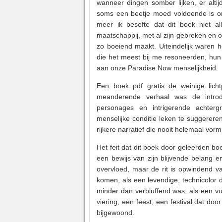
wanneer dingen somber lijken, er altij
soms een beetje moed voldoende is o
meer ik besefte dat dit boek niet a
maatschappij, met al zijn gebreken en 
zo boeiend maakt. Uiteindelijk waren 
die het meest bij me resoneerden, hun 
aan onze Paradise Now menselijkheid.
Een boek pdf gratis de weinige lich
meanderende verhaal was de introdu
personages en intrigerende achter
menselijke conditie leken te suggereren
rijkere narratief die nooit helemaal vorm
Het feit dat dit boek door geleerden b
een bewijs van zijn blijvende belang e
overvloed, maar de rit is opwindend van 
komen, als een levendige, technicolor 
minder dan verbluffend was, als een v
viering, een feest, een festival dat do
bijgewoond.