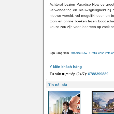
Achteraf bezien Paradise Now de groot
verwondering en nieuwsgierigheid bij
nieuwe wereld, vol mogelijkheden en bel
toon en online boeken lezen boodscha
keuze zou zijn voor iedereen op zoek n
.
Bạn đang xem
Paradise Now | Gratis leesruimte on
Ý kiến khách hàng
Tư vấn trực tiếp (24/7):
0788399889
Tin nổi bật