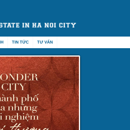
NH
TIN TỨC
TƯ VẤN