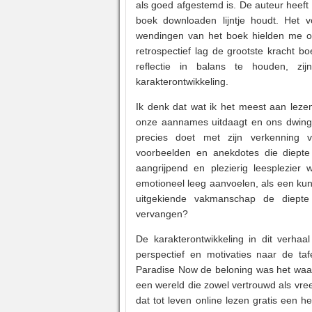
als goed afgestemd is. De auteur heeft
boek downloaden lijntje houdt. Het 
wendingen van het boek hielden me op 
retrospectief lag de grootste kracht b
reflectie in balans te houden, zi
karakterontwikkeling.
Ik denk dat wat ik het meest aan lez
onze aannames uitdaagt en ons dwingt
precies doet met zijn verkenning v
voorbeelden en anekdotes die diepte
aangrijpend en plezierig leesplezie
emotioneel leeg aanvoelen, als een kun
uitgekiende vakmanschap de diepte
vervangen?
De karakterontwikkeling in dit verhaa
perspectief en motivaties naar de taf
Paradise Now de beloning was het waard
een wereld die zowel vertrouwd als vr
dat tot leven online lezen gratis een 