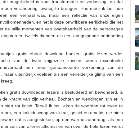
d de mogelijkheid is voor transformatie en verlossing, en dat
m een verandering teweeg te brengen. Hoe meer ik las, hoe
lleen een verhaal was, maar een reflectie van onze eigen
onvolkomenheden, en het is deze onwrikbare eerlijkheid die het
het de stille momenten van kwetsbaarheid van de personages
angsten en twijfels dienden als een aangrijpende herinnering
tpuntjes gratis ebook download boeken gratis lezen verder
ctie van de twee vrijgezelle zussen, wiens excentrieke
grondverhaal een meer genuanceerde verkenning van de
, maar uiteindelijk voelden als een verleidelijke glimp van een
 kreeg.
oeken gratis downloaden lezers is bestudeerd en bewonderd, is
n de kracht van zijn verhaal. Bochten en wendingen zijn er in
start tot finish. Terwijl ik las, leken de woorden tot leven te
droom, een kaleidoscoop van kleur, geluid en emotie, die niets
uurwerk dat is aangestoken, op een warme zomerdag, als een
or mensen van allerlei afkomst en van over de hele lezen wordt