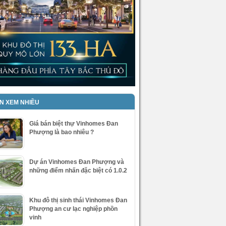
IN XEM NHIỀU
Giá bán biệt thự Vinhomes Đan
Phượng là bao nhiêu ?
Dự án Vinhomes Đan Phượng và
những điểm nhấn đặc biệt có 1.0.2
Khu đô thị sinh thái Vinhomes Đan
Phượng an cư lạc nghiệp phồn
vinh