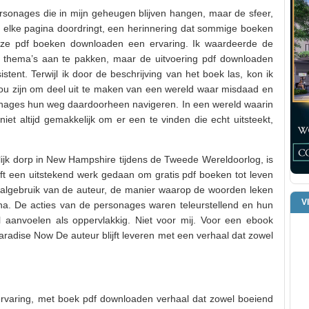
 personages die in mijn geheugen blijven hangen, maar de sfeer,
t elke pagina doordringt, een herinnering dat sommige boeken
– ze pdf boeken downloaden een ervaring. Ik waardeerde de
e thema’s aan te pakken, maar de uitvoering pdf downloaden
istent. Terwijl ik door de beschrijving van het boek las, kon ik
ou zijn om deel uit te maken van een wereld waar misdaad en
sonages hun weg daardoorheen navigeren. In een wereld waarin
niet altijd gemakkelijk om er een te vinden die echt uitsteekt,
elijk dorp in New Hampshire tijdens de Tweede Wereldoorlog, is
eft een uitstekend werk gedaan om gratis pdf boeken tot leven
taalgebruik van de auteur, de manier waarop de woorden leken
V
na. De acties van de personages waren teleurstellend en hun
 aanvoelen als oppervlakkig. Niet voor mij. Voor een ebook
Paradise Now De auteur blijft leveren met een verhaal dat zowel
rvaring, met boek pdf downloaden verhaal dat zowel boeiend