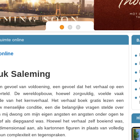
ruimte online
B
online
uk Saleming
en gevoel van voldoening, een gevoel dat het verhaal op een
erteld. De wereldopbouw, hoewel zorgvuldig, voelde vaak
dde van het kernverhaal. Het verhaal boek gratis lezen een
 menselijke conditie, een die belangrijke vragen stelde over
n mij dwong om mijn eigen angsten en angsten onder ogen te
H
tief als diepgaand was. Hoewel het verhaal zelf boeiend was,
mensionaal aan, als kartonnen figuren in plaats van volledig
hun complexiteit en tegenspraken.