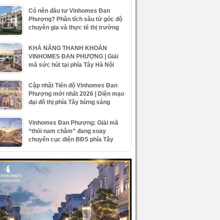
Có nên đầu tư Vinhomes Đan
Phượng? Phân tích sâu từ góc độ
chuyên gia và thực tế thị trường
KHẢ NĂNG THANH KHOẢN
VINHOMES ĐAN PHƯỢNG | Giải
mã sức hút tại phía Tây Hà Nội
Cập nhật Tiến độ Vinhomes Đan
Phượng mới nhất 2026 | Diện mạo
đại đô thị phía Tây bừng sáng
Vinhomes Đan Phượng: Giải mã
“thỏi nam châm” đang xoay
chuyển cục diện BĐS phía Tây