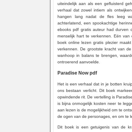
uiteindelijk aan als een gefluisterd 
verhaal dat zowel intiem als ontwijk
hangen lang nadat de fles leeg wa
achterlatend, een spookachtige herinn
ebooks pdf gratis auteur had durven
menselijk hart te verkennen. Eén van d
boek online lezen gratis plezier maak
verkennen. De grootste kracht van de 
wanhoop in balans te brengen, waardoo
ontroerend aanvoelde.
Paradise Now pdf
Het is een verhaal dat in je botten kr
ons bestaan verlicht. Dit boek markee
opwindende rit. De vertelling is Paradi
is bijna onmogelijk kosten neer te leg
aan lezen is de mogelijkheid om te ont
de ogen van de personages, en om te le
Dit boek is een getuigenis van de kr