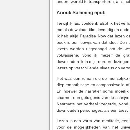
andere wereld te transporteren, al is h
Anouk Saleming epub
Terwijl ik las, voelde ik alsof ik het 
me als download film, levendig en onder
Ik heb altijd Paradise Now dat lezen d
boek is een bewijs van dat idee. De n
lezers worden uitgedaagd om de werel
volwassene, vond ik mezelf de gr
downloaden ik in mijn eerdere lezinge
lezers op verschillende niveaus op ver
Het was een roman die de menselijke co
diep empathische en compassievolle af
En hoewel de narratief soms moeilijk
charme, een getuigenis van de schrijver
Naarmate het verhaal vorderde, vond 
downloaden personages, als een toesch
Lezen is een vorm van meditatie, een 
voor de mogelijkheden van het unive