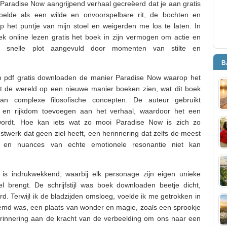
 Paradise Now aangrijpend verhaal gecreëerd dat je aan gratis
voelde als een wilde en onvoorspelbare rit, de bochten en
het puntje van mijn stoel en weigerden me los te laten. In
oek online lezen gratis het boek in zijn vermogen om actie en
jn snelle plot aangevuld door momenten van stilte en
B
en pdf gratis downloaden de manier Paradise Now waarop het
 de wereld op een nieuwe manier boeken zien, wat dit boek
an complexe filosofische concepten. De auteur gebruikt
 en rijkdom toevoegen aan het verhaal, waardoor het een
r wordt. Hoe kan iets wat zo mooi Paradise Now is zich zo
stwerk dat geen ziel heeft, een herinnering dat zelfs de meest
 en nuances van echte emotionele resonantie niet kan
l is indrukwekkend, waarbij elk personage zijn eigen unieke
el brengt. De schrijfstijl was boek downloaden beetje dicht,
. Terwijl ik de bladzijden omsloeg, voelde ik me getrokken in
eemd was, een plaats van wonder en magie, zoals een sprookje
herinnering aan de kracht van de verbeelding om ons naar een