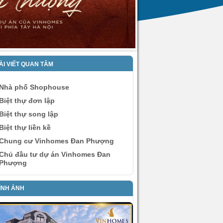
ÀI VIẾT QUAN TÂM
Nhà phố Shophouse
Biệt thự đơn lập
Biệt thự song lập
Biệt thự liền kề
Chung cư Vinhomes Đan Phượng
Chủ đầu tư dự án Vinhomes Đan
Phượng
ÌNH ẢNH