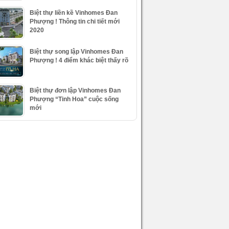
Biệt thự liền kề Vinhomes Đan
Phượng ! Thông tin chi tiết mới
2020
Biệt thự song lập Vinhomes Đan
Phượng ! 4 điểm khác biệt thấy rõ
Biệt thự đơn lập Vinhomes Đan
Phượng “Tinh Hoa” cuộc sống
mới