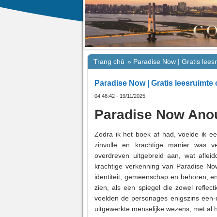
Trang chủ
»
Paradise Now | Gratis lees
Paradise Now | Gratis leesruimte 
04:48:42 - 19/11/2025
Paradise Now Ano
Zodra ik het boek af had, voelde ik e
zinvolle en krachtige manier was v
overdreven uitgebreid aan, wat aflei
krachtige verkenning van Paradise Now
identiteit, gemeenschap en behoren, e
zien, als een spiegel die zowel reflec
voelden de personages enigszins een-di
uitgewerkte menselijke wezens, met al 