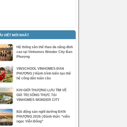
ÀI VIẾT MỚI NHẤT
Hệ thống sân thể thao đa năng đỉnh
cao tại Vinhomes Wonder City Đan
Phượng
VINSCHOOL VINHOMES ĐAN
PHƯỢNG | Hành trình kiến tạo thế
hệ công dân toàn cầu
KHI GIỚI THƯỢNG LƯU TÌM VỀ
GIÁ TRỊ SỐNG THỰC TẠI
VINHOMES WONDER CITY
Bất động sản nghĩ dưỡng ĐAN
PHƯỢNG 2026 | Đánh thức “viên
ngọc Viễn Đông”