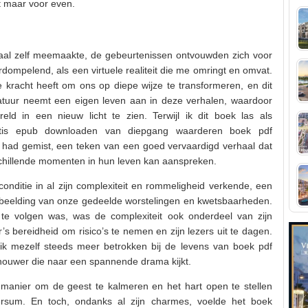
et maar voor even.
verhaal zelf meemaakte, de gebeurtenissen ontvouwden zich voor
dompelend, als een virtuele realiteit die me omringt en omvat.
e kracht heeft om ons op diepe wijze te transformeren, en dit
atuur neemt een eigen leven aan in deze verhalen, waardoor
d in een nieuw licht te zien. Terwijl ik dit boek las als
atis epub downloaden van diepgang waarderen boek pdf
n had gemist, een teken van een goed vervaardigd verhaal dat
schillende momenten in hun leven kan aanspreken.
nditie in al zijn complexiteit en rommeligheid verkende, een
beelding van onze gedeelde worstelingen en kwetsbaarheden.
 te volgen was, was de complexiteit ook onderdeel van zijn
’s bereidheid om risico’s te nemen en zijn lezers uit te dagen.
ik mezelf steeds meer betrokken bij de levens van boek pdf
ouwer die naar een spannende drama kijkt.
manier om de geest te kalmeren en het hart open te stellen
rsum. En toch, ondanks al zijn charmes, voelde het boek