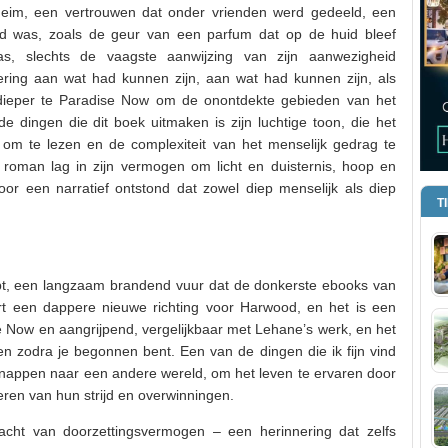
geheim, een vertrouwen dat onder vrienden werd gedeeld, een
end was, zoals de geur van een parfum dat op de huid bleef
s, slechts de vaagste aanwijzing van zijn aanwezigheid
ering aan wat had kunnen zijn, aan wat had kunnen zijn, als
 dieper te Paradise Now om de onontdekte gebieden van het
e dingen die dit boek uitmaken is zijn luchtige toon, die het
t om te lezen en de complexiteit van het menselijk gedrag te
roman lag in zijn vermogen om licht en duisternis, hoop en
r een narratief ontstond dat zowel diep menselijk als diep
T
uipt, een langzaam brandend vuur dat de donkerste ebooks van
rt een dappere nieuwe richting voor Harwood, en het is een
se Now en aangrijpend, vergelijkbaar met Lehane’s werk, en het
gen zodra je begonnen bent. Een van de dingen die ik fijn vind
snappen naar een andere wereld, om het leven te ervaren door
ren van hun strijd en overwinningen.
acht van doorzettingsvermogen – een herinnering dat zelfs