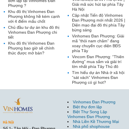
đơn lập tại Vinhomes Đan
Giải mã sức hút tại phía Tây
Phượng ?
Hà Nội
Khu đô thị Vinhomes Đan
Cập nhật Tiến độ Vinhomes
Phượng không hề kém cạnh
Đan Phượng mới nhất 2026 |
với 4 điểm mấu chốt
Diện mạo đại đô thị phía Tây
Chủ đầu tư dự án khu đô thị
bừng sáng
Vinhomes Đan Phượng chi
Vinhomes Đan Phượng: Giải
tiết
mã “thỏi nam châm” đang
Khu đô thị Vinhomes Đan
xoay chuyển cục diện BĐS
Phượng bao giờ sẽ chính
phía Tây
thức được mở bán?
Vincom Đan Phượng: “Thiên
đường” mua sắm và giải trí
lớn nhất phía Tây Thủ đô
Tìm hiểu dự án Nhà ở xã hội
“sát vách” Vinhomes Đan
Phượng có gì hot?
Vinhomes Đan Phượng
Biệt thự đơn lập
Biệt Thự Song Lập
Vinhomes Đan Phượng
Nhà Liền Kề Thương Mại
Hà Nội
Nhà phố shophouse
Số 1- Tân Hội - Đan Phượng