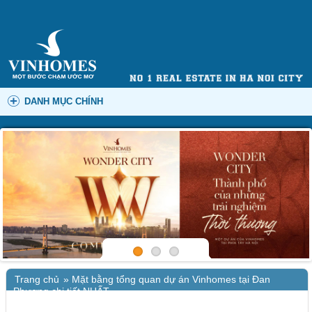
DANH MỤC CHÍNH
Trang chủ
»
Mặt bằng tổng quan dự án Vinhomes tại Đan
Phượng chi tiết NHẤT