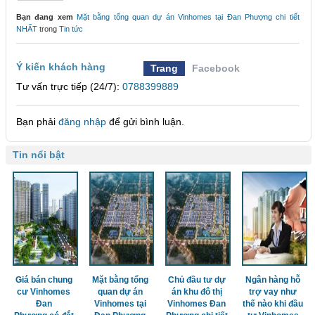
Bạn đang xem
Mặt bằng tổng quan dự án Vinhomes tại Đan Phượng chi tiết
NHẤT
trong
Tin tức
Ý kiến khách hàng
Trang
Facebook
Tư vấn trực tiếp (24/7):
0788399889
Bạn phải
đăng nhập
để gửi bình luận.
Tin nổi bật
Giá bán chung
Mặt bằng tổng
Chủ đầu tư dự
Ngân hàng hỗ
cư Vinhomes
quan dự án
án khu đô thị
trợ vay như
Đan
Vinhomes tại
Vinhomes Đan
thế nào khi đầu