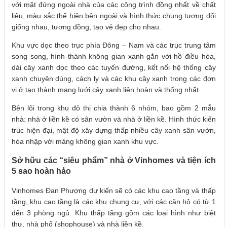
với mặt đứng ngoài nhà của các công trình đồng nhất về chất
liệu, màu sắc thể hiện bên ngoài và hình thức chung tương đối
giống nhau, tương đồng, tạo vẻ đẹp cho nhau.
Khu vực dọc theo trục phía Đông – Nam và các trục trung tâm
song song, hình thành không gian xanh gắn với hồ điều hòa,
dải cây xanh dọc theo các tuyến đường, kết nối hệ thống cây
xanh chuyên dùng, cách ly và các khu cây xanh trong các đơn
vị ở tạo thành mạng lưới cây xanh liên hoàn và thống nhất.
Bên lõi trong khu đô thị chia thành 6 nhóm, bao gồm 2 mẫu
nhà: nhà ở liền kề có sân vườn và nhà ở liền kề. Hình thức kiến
trúc hiện đại, mật độ xây dựng thấp nhiều cây xanh sân vườn,
hòa nhập với mảng không gian xanh khu vực.
Sở hữu các “siêu phẩm” nhà ở Vinhomes và tiện ích
5 sao hoàn hảo
Vinhomes Đan Phượng dự kiến sẽ có các khu cao tầng và thấp
tầng, khu cao tầng là các khu chung cư, với các căn hộ có từ 1
đến 3 phòng ngủ. Khu thấp tầng gồm các loại hình như biệt
thự, nhà phố (shophouse) và nhà liền kề.