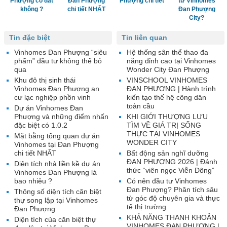
Phượng có đắt
Đan Phượng
Phượng chi tiết
tư Vinhomes
không ?
chi tiết NHẤT
Đan Phượng
City?
Tin đặc biệt
Tin liên quan
Vinhomes Đan Phượng “siêu
Hệ thống sân thể thao đa
phẩm” đầu tư không thể bỏ
năng đỉnh cao tại Vinhomes
qua
Wonder City Đan Phượng
Khu đô thị sinh thái
VINSCHOOL VINHOMES
Vinhomes Đan Phượng an
ĐAN PHƯỢNG | Hành trình
cư lạc nghiệp phồn vinh
kiến tạo thế hệ công dân
toàn cầu
Dự án Vinhomes Đan
Phượng và những điểm nhấn
KHI GIỚI THƯỢNG LƯU
đặc biệt có 1.0.2
TÌM VỀ GIÁ TRỊ SỐNG
THỰC TẠI VINHOMES
Mặt bằng tổng quan dự án
WONDER CITY
Vinhomes tại Đan Phượng
chi tiết NHẤT
Bất động sản nghĩ dưỡng
ĐAN PHƯỢNG 2026 | Đánh
Diện tích nhà liền kề dự án
thức “viên ngọc Viễn Đông”
Vinhomes Đan Phượng là
bao nhiêu ?
Có nên đầu tư Vinhomes
Đan Phượng? Phân tích sâu
Thông số diện tích căn biệt
từ góc độ chuyên gia và thực
thự song lập tại Vinhomes
tế thị trường
Đan Phượng
KHẢ NĂNG THANH KHOẢN
Diện tích của căn biệt thự
VINHOMES ĐAN PHƯỢNG |