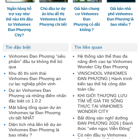
Ngân hàng hỗ
Chủ đầu tư dự
Giá bán chung
Giá bán nhà
trợ vay như
án khu đô thị
cư Vinhomes
phố vinhomes
thế nào khi đầu
Vinhomes Đan
Đan
Đan Phượng là
tư Vinhomes
Phượng chi tiết
Phượng có đắt
bao nhiêu ?
Đan Phượng
không ?
City?
Tin đặc biệt
Tin liên quan
Vinhomes Đan Phượng “siêu
Hệ thống sân thể thao đa
phẩm” đầu tư không thể bỏ
năng đỉnh cao tại Vinhomes
qua
Wonder City Đan Phượng
Khu đô thị sinh thái
VINSCHOOL VINHOMES
Vinhomes Đan Phượng an
ĐAN PHƯỢNG | Hành trình
cư lạc nghiệp phồn vinh
kiến tạo thế hệ công dân
toàn cầu
Dự án Vinhomes Đan
Phượng và những điểm nhấn
KHI GIỚI THƯỢNG LƯU
đặc biệt có 1.0.2
TÌM VỀ GIÁ TRỊ SỐNG
THỰC TẠI VINHOMES
Mặt bằng tổng quan dự án
WONDER CITY
Vinhomes tại Đan Phượng
chi tiết NHẤT
Bất động sản nghĩ dưỡng
ĐAN PHƯỢNG 2026 | Đánh
Diện tích nhà liền kề dự án
thức “viên ngọc Viễn Đông”
Vinhomes Đan Phượng là
bao nhiêu ?
Có nên đầu tư Vinhomes