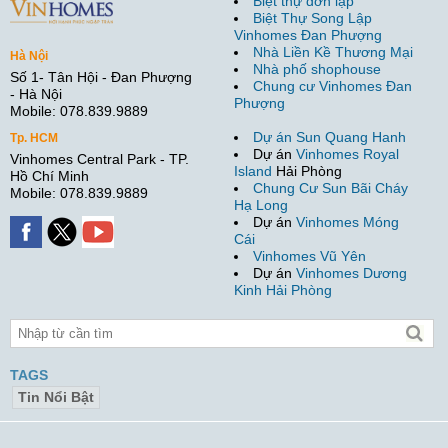
Biệt thự đơn lập
Biệt Thự Song Lập
Vinhomes Đan Phượng
Nhà Liền Kề Thương Mại
Hà Nội
Nhà phố shophouse
Số 1- Tân Hội - Đan Phượng
Chung cư Vinhomes Đan
- Hà Nội
Phượng
Mobile: 078.839.9889
Dự án Sun Quang Hanh
Tp. HCM
Dự án
Vinhomes Royal
Vinhomes Central Park - TP.
Island
Hải Phòng
Hồ Chí Minh
Chung Cư Sun Bãi Cháy
Mobile: 078.839.9889
Hạ Long
Dự án
Vinhomes Móng
Cái
Vinhomes Vũ Yên
Dự án
Vinhomes Dương
Kinh Hải Phòng
TAGS
Tin Nổi Bật