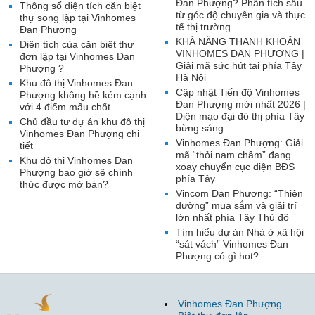
Đan Phượng? Phân tích sâu
Thông số diện tích căn biệt
từ góc độ chuyên gia và thực
thự song lập tại Vinhomes
tế thị trường
Đan Phượng
KHẢ NĂNG THANH KHOẢN
Diện tích của căn biệt thự
VINHOMES ĐAN PHƯỢNG |
đơn lập tại Vinhomes Đan
Giải mã sức hút tại phía Tây
Phượng ?
Hà Nội
Khu đô thị Vinhomes Đan
Cập nhật Tiến độ Vinhomes
Phượng không hề kém cạnh
Đan Phượng mới nhất 2026 |
với 4 điểm mấu chốt
Diện mạo đại đô thị phía Tây
Chủ đầu tư dự án khu đô thị
bừng sáng
Vinhomes Đan Phượng chi
Vinhomes Đan Phượng: Giải
tiết
mã “thỏi nam châm” đang
Khu đô thị Vinhomes Đan
xoay chuyển cục diện BĐS
Phượng bao giờ sẽ chính
phía Tây
thức được mở bán?
Vincom Đan Phượng: “Thiên
đường” mua sắm và giải trí
lớn nhất phía Tây Thủ đô
Tìm hiểu dự án Nhà ở xã hội
“sát vách” Vinhomes Đan
Phượng có gì hot?
Vinhomes Đan Phượng