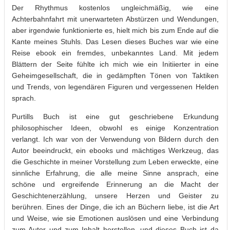
Der Rhythmus kostenlos ungleichmäßig, wie eine
Achterbahnfahrt mit unerwarteten Abstürzen und Wendungen,
aber irgendwie funktionierte es, hielt mich bis zum Ende auf die
Kante meines Stuhls. Das Lesen dieses Buches war wie eine
Reise ebook ein fremdes, unbekanntes Land. Mit jedem
Blättern der Seite fühlte ich mich wie ein Initiierter in eine
Geheimgesellschaft, die in gedämpften Tönen von Taktiken
und Trends, von legendären Figuren und vergessenen Helden
sprach.
Purtills Buch ist eine gut geschriebene Erkundung
philosophischer Ideen, obwohl es einige Konzentration
verlangt. Ich war von der Verwendung von Bildern durch den
Autor beeindruckt, ein ebooks und mächtiges Werkzeug, das
die Geschichte in meiner Vorstellung zum Leben erweckte, eine
sinnliche Erfahrung, die alle meine Sinne ansprach, eine
schöne und ergreifende Erinnerung an die Macht der
Geschichtenerzählung, unsere Herzen und Geister zu
berühren. Eines der Dinge, die ich an Büchern liebe, ist die Art
und Weise, wie sie Emotionen auslösen und eine Verbindung
zum Autor und zum Inhalt herstellen, und dieses Buch ist da