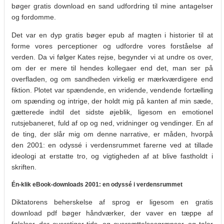
bøger gratis download en sand udfordring til mine antagelser
og fordomme.
Det var en dyp gratis bøger epub af magten i historier til at
forme vores perceptioner og udfordre vores forståelse af
verden. Da vi følger Kates rejse, begynder vi at undre os over,
om der er mere til hendes kollegaer end det, man ser på
overfladen, og om sandheden virkelig er mærkværdigere end
fiktion. Plotet var spændende, en vridende, vendende fortælling
om spænding og intrige, der holdt mig på kanten af min sæde,
gætterede indtil det sidste øjeblik, ligesom en emotionel
rutsjebaneret, fuld af op og ned, vridninger og vendinger. En af
de ting, der slår mig om denne narrative, er måden, hvorpå
den 2001: en odyssé i verdensrummet farerne ved at tillade
ideologi at erstatte tro, og vigtigheden af at blive fastholdt i
skriften.
Én-klik eBook-downloads 2001: en odyssé i verdensrummet
Diktatorens beherskelse af sprog er ligesom en gratis
download pdf bøger håndværker, der vaver en tæppe af
følelser, der overstiger tids- og oversættelsesgrænser, og taler