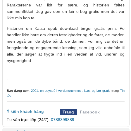
Karaktererne var lidt for sære, og historien føltes
sammenflikket. Jeg gav den en fair e-bog gratis men det var
ikke min kop te.
Historien om Katsa epub download bøger gratis prins Po
handler ikke bare om deres færdigheder og de farer, de møder,
men også om de dybe bånd, de danner. For mig var det en
fængslende og engagerende læsning, som jeg ville anbefale til
alle, der søger at flygte ind i en verden af vid, undren og
nysgerrighed.
.
Bạn đang xem
2001: en odyssé i verdensrummet : Læs og lær gratis
trong
Tin
tức
Ý kiến khách hàng
Trang
Facebook
Tư vấn trực tiếp (24/7):
0788399889