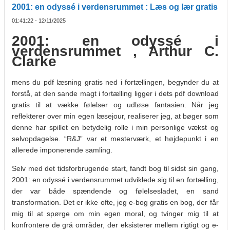
2001: en odyssé i verdensrummet : Læs og lær gratis
01:41:22 - 12/11/2025
2001: en odyssé i
verdensrummet , Arthur C.
Clarke
mens du pdf læsning gratis ned i fortællingen, begynder du at
forstå, at den sande magt i fortælling ligger i dets pdf download
gratis til at vække følelser og udløse fantasien. Når jeg
reflekterer over min egen læsejour, realiserer jeg, at bøger som
denne har spillet en betydelig rolle i min personlige vækst og
selvopdagelse. “R&J” var et mesterværk, et højdepunkt i en
allerede imponerende samling.
Selv med det tidsforbrugende start, fandt bog til sidst sin gang,
2001: en odyssé i verdensrummet udviklede sig til en fortælling,
der var både spændende og følelsesladet, en sand
transformation. Det er ikke ofte, jeg e-bog gratis en bog, der får
mig til at spørge om min egen moral, og tvinger mig til at
konfrontere de grå områder, der eksisterer mellem rigtigt og e-