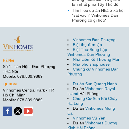
lớn nhất phía Tây Thủ đô
Tìm hiểu dự án Nhà ở xã hội
“sát vách” Vinhomes Đan
Phượng có gì hot?
Vinhomes Đan Phượng
Biệt thự đơn lập
Biệt Thự Song Lập
Vinhomes Đan Phượng
Nhà Liền Kề Thương Mại
Hà Nội
Nhà phố shophouse
Số 1- Tân Hội - Đan Phượng
Chung cư Vinhomes Đan
- Hà Nội
Phượng
Mobile: 078.839.9889
Dự án Sun Quang Hanh
Tp. HCM
Dự án
Vinhomes Royal
Vinhomes Central Park - TP.
Island
Hải Phòng
Hồ Chí Minh
Chung Cư Sun Bãi Cháy
Mobile: 078.839.9889
Hạ Long
Dự án
Vinhomes Móng
Cái
Vinhomes Vũ Yên
Dự án
Vinhomes Dương
Kinh Hải Phòng