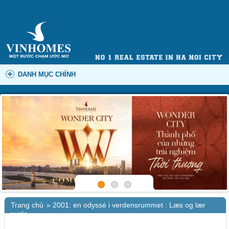
DANH MỤC CHÍNH
Trang chủ
»
2001: en odyssé i verdensrummet : Læs og lær
gratis