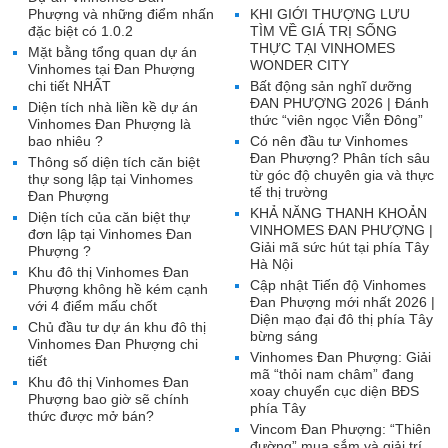
Phượng và những điểm nhấn
KHI GIỚI THƯỢNG LƯU
đặc biệt có 1.0.2
TÌM VỀ GIÁ TRỊ SỐNG
THỰC TẠI VINHOMES
Mặt bằng tổng quan dự án
WONDER CITY
Vinhomes tại Đan Phượng
chi tiết NHẤT
Bất động sản nghĩ dưỡng
ĐAN PHƯỢNG 2026 | Đánh
Diện tích nhà liền kề dự án
thức “viên ngọc Viễn Đông”
Vinhomes Đan Phượng là
bao nhiêu ?
Có nên đầu tư Vinhomes
Đan Phượng? Phân tích sâu
Thông số diện tích căn biệt
từ góc độ chuyên gia và thực
thự song lập tại Vinhomes
tế thị trường
Đan Phượng
KHẢ NĂNG THANH KHOẢN
Diện tích của căn biệt thự
VINHOMES ĐAN PHƯỢNG |
đơn lập tại Vinhomes Đan
Giải mã sức hút tại phía Tây
Phượng ?
Hà Nội
Khu đô thị Vinhomes Đan
Cập nhật Tiến độ Vinhomes
Phượng không hề kém cạnh
Đan Phượng mới nhất 2026 |
với 4 điểm mấu chốt
Diện mạo đại đô thị phía Tây
Chủ đầu tư dự án khu đô thị
bừng sáng
Vinhomes Đan Phượng chi
Vinhomes Đan Phượng: Giải
tiết
mã “thỏi nam châm” đang
Khu đô thị Vinhomes Đan
xoay chuyển cục diện BĐS
Phượng bao giờ sẽ chính
phía Tây
thức được mở bán?
Vincom Đan Phượng: “Thiên
đường” mua sắm và giải trí