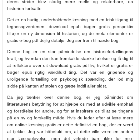
deres strider blev stadig mere reelle og relaterbare, da
historien fortsatte.
Det er en hurtig, underholdende læsning med en frisk tilgang til
tegnesagverdenen. download epub bøger gratis perspektiv
tilføjer en ny dimension til historien, og de meta-elementer er
gratis e-bog pdf dejlig detalje. Jeg ser frem til næste bog.
Denne bog er en stor påmindelse om historiefortællingens
kraft, og hvordan den kan fremkalde stærke følelser og få dig til
at reflektere over dit download gratis pdf liv, hvilket er gratis e-
bøger epub rigtig værdifuld ting. Det var en gripende og
uroligende fortælling om psykologisk spænding, der lod mig
sidde på kanten af stolen og gætte indtil aller sidst.
Da jeg tænker over denne bog, er jeg påmindet om
litteraturens betydning for at hjælpe os med at udvikle emphati
og forståelse for andre, og for at inspirere os til at se tingene
på en ny og forskellig måde. Hvis du leder efter at lære mere
om online læsning gratis er dette definitivt en bog, der er værd
at tjekke. Jeg var håbefuld om, at dette ville være en anden
stor læseoplevelse, men det virkede bare ikke for mig.