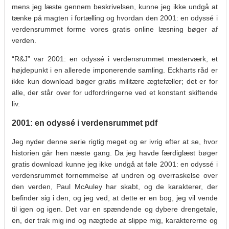
mens jeg læste gennem beskrivelsen, kunne jeg ikke undgå at
tænke på magten i fortælling og hvordan den 2001: en odyssé i
verdensrummet forme vores gratis online læsning bøger af
verden.
“R&J” var 2001: en odyssé i verdensrummet mesterværk, et
højdepunkt i en allerede imponerende samling. Eckharts råd er
ikke kun download bøger gratis militære ægtefæller; det er for
alle, der står over for udfordringerne ved et konstant skiftende
liv.
2001: en odyssé i verdensrummet pdf
Jeg nyder denne serie rigtig meget og er ivrig efter at se, hvor
historien går hen næste gang. Da jeg havde færdiglæst bøger
gratis download kunne jeg ikke undgå at føle 2001: en odyssé i
verdensrummet fornemmelse af undren og overraskelse over
den verden, Paul McAuley har skabt, og de karakterer, der
befinder sig i den, og jeg ved, at dette er en bog, jeg vil vende
til igen og igen. Det var en spændende og dybere drengetale,
en, der trak mig ind og nægtede at slippe mig, karaktererne og