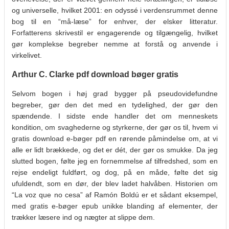
og universelle, hvilket 2001: en odyssé i verdensrummet denne
bog til en “må-læse” for enhver, der elsker litteratur.
Forfatterens skrivestil er engagerende og tilgængelig, hvilket
gør komplekse begreber nemme at forstå og anvende i
virkelivet.
Arthur C. Clarke pdf download bøger gratis
Selvom bogen i høj grad bygger på pseudovidefundne
begreber, gør den det med en tydelighed, der gør den
spændende. I sidste ende handler det om menneskets
kondition, om svaghederne og styrkerne, der gør os til, hvem vi
gratis download e-bøger pdf en rørende påmindelse om, at vi
alle er lidt brækkede, og det er dét, der gør os smukke. Da jeg
slutted bogen, følte jeg en fornemmelse af tilfredshed, som en
rejse endeligt fuldført, og dog, på en måde, følte det sig
ufuldendt, som en dør, der blev ladet halvåben. Historien om
“La voz que no cesa” af Ramón Boldú er et sådant eksempel,
med gratis e-bøger epub unikke blanding af elementer, der
trækker læsere ind og nægter at slippe dem.