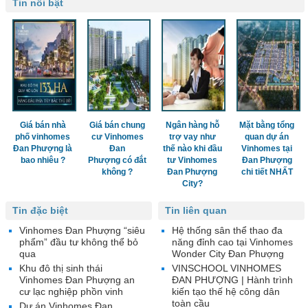
Tin nổi bật
Giá bán nhà
Giá bán chung
Ngân hàng hỗ
Mặt bằng tổng
phố vinhomes
cư Vinhomes
trợ vay như
quan dự án
Đan Phượng là
Đan
thế nào khi đầu
Vinhomes tại
bao nhiêu ?
Phượng có đắt
tư Vinhomes
Đan Phượng
không ?
Đan Phượng
chi tiết NHẤT
City?
Tin đặc biệt
Tin liên quan
Vinhomes Đan Phượng “siêu
Hệ thống sân thể thao đa
phẩm” đầu tư không thể bỏ
năng đỉnh cao tại Vinhomes
qua
Wonder City Đan Phượng
Khu đô thị sinh thái
VINSCHOOL VINHOMES
Vinhomes Đan Phượng an
ĐAN PHƯỢNG | Hành trình
cư lạc nghiệp phồn vinh
kiến tạo thế hệ công dân
toàn cầu
Dự án Vinhomes Đan