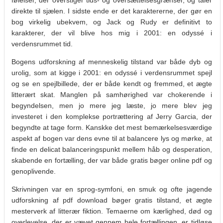
direkte til sjælen. I sidste ende er det karaktererne, der gør en
bog virkelig ubekvem, og Jack og Rudy er definitivt to
karakterer, der vil blive hos mig i 2001: en odyssé i
verdensrummet tid.
Bogens udforskning af menneskelig tilstand var både dyb og
urolig, som at kigge i 2001: en odyssé i verdensrummet spejl
og se en spejlbillede, der er både kendt og fremmed, et ægte
litterært skat. Manglen på samhørighed var chokerende i
begyndelsen, men jo mere jeg læste, jo mere blev jeg
investeret i den komplekse portrættering af Jerry Garcia, der
begyndte at tage form. Kanskke det mest bemærkelsesværdige
aspekt af bogen var dens evne til at balancere lys og mørke, at
finde en delicat balanceringspunkt mellem håb og desperation,
skabende en fortælling, der var både gratis bøger online pdf og
genoplivende.
Skrivningen var en sprog-symfoni, en smuk og ofte jagende
udforskning af pdf download bøger gratis tilstand, et ægte
mesterverk af litterær fiktion. Temaerne om kærlighed, død og
overlevelse, der er vævet gennem hele fortællingen, er tidløse