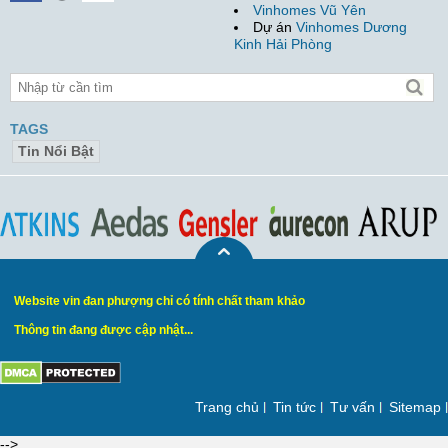
Vinhomes Vũ Yên
Dự án
Vinhomes Dương
Kinh Hải Phòng
TAGS
Tin Nổi Bật
Website vin đan phượng chỉ có tính chất tham khảo
Thông tin đang được cập nhật...
Trang chủ
Tin tức
Tư vấn
Sitemap
-->