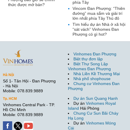
phía Tây
thức được mở bán?
Vincom Đan Phượng: “Thiên
đường” mua sắm và giải trí
lớn nhất phía Tây Thủ đô
Tìm hiểu dự án Nhà ở xã hội
“sát vách” Vinhomes Đan
Phượng có gì hot?
Vinhomes Đan Phượng
Biệt thự đơn lập
Biệt Thự Song Lập
Vinhomes Đan Phượng
Nhà Liền Kề Thương Mại
Hà Nội
Nhà phố shophouse
Số 1- Tân Hội - Đan Phượng
Chung cư Vinhomes Đan
- Hà Nội
Phượng
Mobile: 078.839.9889
Dự án Sun Quang Hanh
Tp. HCM
Dự án
Vinhomes Royal
Vinhomes Central Park - TP.
Island
Hải Phòng
Hồ Chí Minh
Chung Cư Sun Bãi Cháy
Mobile: 078.839.9889
Hạ Long
Dự án
Vinhomes Móng
Cái