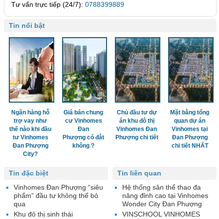
Tư vấn trực tiếp (24/7):
0788399889
Tin nổi bật
Ngân hàng hỗ
Giá bán chung
Chủ đầu tư dự
Mặt bằng tổng
trợ vay như
cư Vinhomes
án khu đô thị
quan dự án
thế nào khi đầu
Đan
Vinhomes Đan
Vinhomes tại
tư Vinhomes
Phượng có đắt
Phượng chi tiết
Đan Phượng
Đan Phượng
không ?
chi tiết NHẤT
City?
Tin đặc biệt
Tin liên quan
Vinhomes Đan Phượng “siêu
Hệ thống sân thể thao đa
phẩm” đầu tư không thể bỏ
năng đỉnh cao tại Vinhomes
qua
Wonder City Đan Phượng
Khu đô thị sinh thái
VINSCHOOL VINHOMES