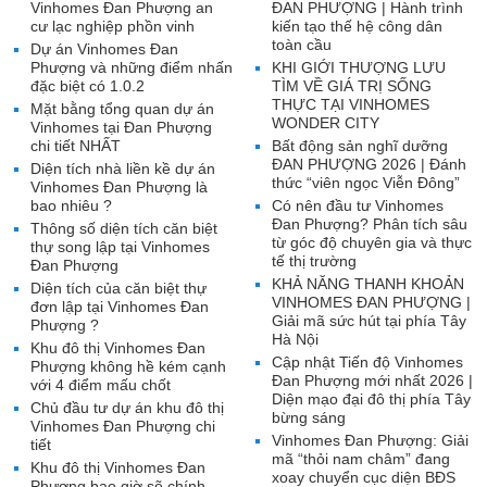
Vinhomes Đan Phượng an
ĐAN PHƯỢNG | Hành trình
cư lạc nghiệp phồn vinh
kiến tạo thế hệ công dân
toàn cầu
Dự án Vinhomes Đan
Phượng và những điểm nhấn
KHI GIỚI THƯỢNG LƯU
đặc biệt có 1.0.2
TÌM VỀ GIÁ TRỊ SỐNG
THỰC TẠI VINHOMES
Mặt bằng tổng quan dự án
WONDER CITY
Vinhomes tại Đan Phượng
chi tiết NHẤT
Bất động sản nghĩ dưỡng
ĐAN PHƯỢNG 2026 | Đánh
Diện tích nhà liền kề dự án
thức “viên ngọc Viễn Đông”
Vinhomes Đan Phượng là
bao nhiêu ?
Có nên đầu tư Vinhomes
Đan Phượng? Phân tích sâu
Thông số diện tích căn biệt
từ góc độ chuyên gia và thực
thự song lập tại Vinhomes
tế thị trường
Đan Phượng
KHẢ NĂNG THANH KHOẢN
Diện tích của căn biệt thự
VINHOMES ĐAN PHƯỢNG |
đơn lập tại Vinhomes Đan
Giải mã sức hút tại phía Tây
Phượng ?
Hà Nội
Khu đô thị Vinhomes Đan
Cập nhật Tiến độ Vinhomes
Phượng không hề kém cạnh
Đan Phượng mới nhất 2026 |
với 4 điểm mấu chốt
Diện mạo đại đô thị phía Tây
Chủ đầu tư dự án khu đô thị
bừng sáng
Vinhomes Đan Phượng chi
Vinhomes Đan Phượng: Giải
tiết
mã “thỏi nam châm” đang
Khu đô thị Vinhomes Đan
xoay chuyển cục diện BĐS
Phượng bao giờ sẽ chính