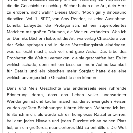
die die Geschichte einschlug. Bücher haben eine Art, dein Herz
zu erobern, nicht wahr? Dieses Buch, “Moon girl y dinosaurio
diabólico, Vol. 1: BFF”, von Amy Reeder, ist keine Ausnahme.
Lunella Lafayette, die Protagonistin, ist ein superdotiertes
Mädchen mit großen Träumen, die Welt zu verändern. Was ich
an Danniks Büchern liebe, ist die Art, wie verlag Charaktere von
der Seite springen und in deine Vorstellungskraft eindringen,
was es leicht macht, sich voll und ganz Aisha. Das Erbe des
Propheten die Welt zu versenken, die sie geschaffen hat. Es ist
wirklich schade, denn mit ein bisschen mehr Aufmerksamkeit
für Details und ein bisschen mehr Sorgfalt hätte dies eine
wirklich unvergessliche Geschichte sein können.
Dans und Mels Geschichte war andererseits eine rührende
Erinnerung daran, dass das Leben voller unerwarteter
Wendungen ist und kaufen manchmal die schwierigsten Reisen
zu den größten Belohnungen führen können. Während ich las,
fühlte ich mich, als würde ich ein komplexes Rätsel entwirren,
bei dem jedes Hinweis und jedes Puzzlestück an seinen Platz
fiel, um ein größeres, nuancierteres Bild zu enthüllen. Die Welt