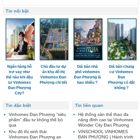
Tin nổi bật
Ngân hàng hỗ
Chủ đầu tư dự
Giá bán nhà
Giá bán chung
trợ vay như
án khu đô thị
phố vinhomes
cư Vinhomes
thế nào khi đầu
Vinhomes Đan
Đan Phượng là
Đan
tư Vinhomes
Phượng chi tiết
bao nhiêu ?
Phượng có đắt
Đan Phượng
không ?
City?
Tin đặc biệt
Tin liên quan
Vinhomes Đan Phượng “siêu
Hệ thống sân thể thao đa
phẩm” đầu tư không thể bỏ
năng đỉnh cao tại Vinhomes
qua
Wonder City Đan Phượng
Khu đô thị sinh thái
VINSCHOOL VINHOMES
Vinhomes Đan Phượng an
ĐAN PHƯỢNG | Hành trình