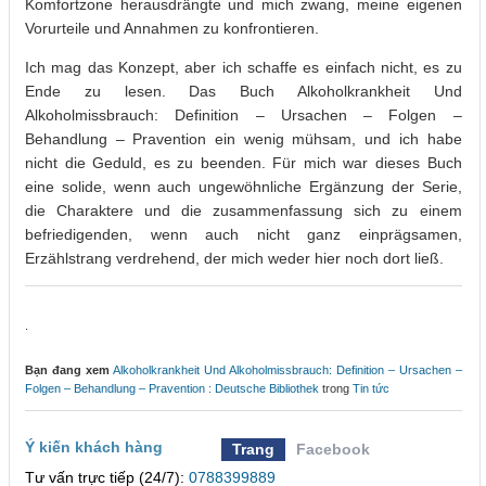
Komfortzone herausdrängte und mich zwang, meine eigenen
Vorurteile und Annahmen zu konfrontieren.
Ich mag das Konzept, aber ich schaffe es einfach nicht, es zu
Ende zu lesen. Das Buch Alkoholkrankheit Und
Alkoholmissbrauch: Definition – Ursachen – Folgen –
Behandlung – Pravention ein wenig mühsam, und ich habe
nicht die Geduld, es zu beenden. Für mich war dieses Buch
eine solide, wenn auch ungewöhnliche Ergänzung der Serie,
die Charaktere und die zusammenfassung sich zu einem
befriedigenden, wenn auch nicht ganz einprägsamen,
Erzählstrang verdrehend, der mich weder hier noch dort ließ.
.
Bạn đang xem
Alkoholkrankheit Und Alkoholmissbrauch: Definition – Ursachen –
Folgen – Behandlung – Pravention : Deutsche Bibliothek
trong
Tin tức
Ý kiến khách hàng
Trang
Facebook
Tư vấn trực tiếp (24/7):
0788399889