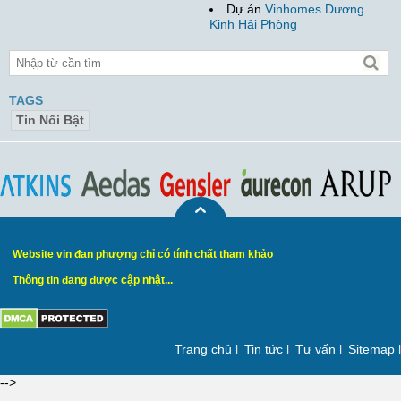
Dự án
Vinhomes Dương
Kinh Hải Phòng
TAGS
Tin Nổi Bật
Website vin đan phượng chỉ có tính chất tham khảo
Thông tin đang được cập nhật...
Trang chủ
Tin tức
Tư vấn
Sitemap
-->