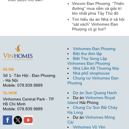
Vincom Đan Phượng: “Thiên
đường” mua sắm và giải trí
lớn nhất phía Tây Thủ đô
Tìm hiểu dự án Nhà ở xã hội
“sát vách” Vinhomes Đan
Phượng có gì hot?
Vinhomes Đan Phượng
Biệt thự đơn lập
Biệt Thự Song Lập
Vinhomes Đan Phượng
Nhà Liền Kề Thương Mại
Hà Nội
Nhà phố shophouse
Số 1- Tân Hội - Đan Phượng
Chung cư Vinhomes Đan
- Hà Nội
Phượng
Mobile: 078.839.9889
Dự án Sun Quang Hanh
Tp. HCM
Dự án
Vinhomes Royal
Vinhomes Central Park - TP.
Island
Hải Phòng
Hồ Chí Minh
Chung Cư Sun Bãi Cháy
Mobile: 078.839.9889
Hạ Long
Dự án
Vinhomes Móng
Cái
Vinhomes Vũ Yên