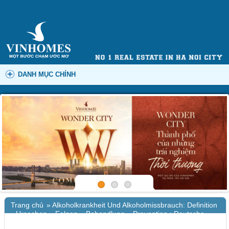
DANH MỤC CHÍNH
Trang chủ
»
Alkoholkrankheit Und Alkoholmissbrauch: Definition
– Ursachen – Folgen – Behandlung – Pravention : Deutsche
Bibliothek