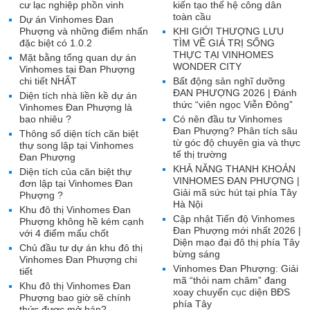
cư lạc nghiệp phồn vinh
kiến tạo thế hệ công dân
toàn cầu
Dự án Vinhomes Đan
Phượng và những điểm nhấn
KHI GIỚI THƯỢNG LƯU
đặc biệt có 1.0.2
TÌM VỀ GIÁ TRỊ SỐNG
THỰC TẠI VINHOMES
Mặt bằng tổng quan dự án
WONDER CITY
Vinhomes tại Đan Phượng
chi tiết NHẤT
Bất động sản nghĩ dưỡng
ĐAN PHƯỢNG 2026 | Đánh
Diện tích nhà liền kề dự án
thức “viên ngọc Viễn Đông”
Vinhomes Đan Phượng là
bao nhiêu ?
Có nên đầu tư Vinhomes
Đan Phượng? Phân tích sâu
Thông số diện tích căn biệt
từ góc độ chuyên gia và thực
thự song lập tại Vinhomes
tế thị trường
Đan Phượng
KHẢ NĂNG THANH KHOẢN
Diện tích của căn biệt thự
VINHOMES ĐAN PHƯỢNG |
đơn lập tại Vinhomes Đan
Giải mã sức hút tại phía Tây
Phượng ?
Hà Nội
Khu đô thị Vinhomes Đan
Cập nhật Tiến độ Vinhomes
Phượng không hề kém cạnh
Đan Phượng mới nhất 2026 |
với 4 điểm mấu chốt
Diện mạo đại đô thị phía Tây
Chủ đầu tư dự án khu đô thị
bừng sáng
Vinhomes Đan Phượng chi
Vinhomes Đan Phượng: Giải
tiết
mã “thỏi nam châm” đang
Khu đô thị Vinhomes Đan
xoay chuyển cục diện BĐS
Phượng bao giờ sẽ chính
phía Tây
thức được mở bán?