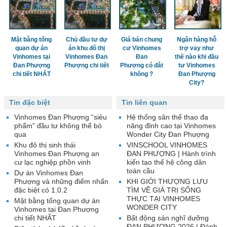
Mặt bằng tổng
Chủ đầu tư dự
Giá bán chung
Ngân hàng hỗ
quan dự án
án khu đô thị
cư Vinhomes
trợ vay như
Vinhomes tại
Vinhomes Đan
Đan
thế nào khi đầu
Đan Phượng
Phượng chi tiết
Phượng có đắt
tư Vinhomes
chi tiết NHẤT
không ?
Đan Phượng
City?
Tin đặc biệt
Tin liên quan
Vinhomes Đan Phượng “siêu
Hệ thống sân thể thao đa
phẩm” đầu tư không thể bỏ
năng đỉnh cao tại Vinhomes
qua
Wonder City Đan Phượng
Khu đô thị sinh thái
VINSCHOOL VINHOMES
Vinhomes Đan Phượng an
ĐAN PHƯỢNG | Hành trình
cư lạc nghiệp phồn vinh
kiến tạo thế hệ công dân
toàn cầu
Dự án Vinhomes Đan
Phượng và những điểm nhấn
KHI GIỚI THƯỢNG LƯU
đặc biệt có 1.0.2
TÌM VỀ GIÁ TRỊ SỐNG
THỰC TẠI VINHOMES
Mặt bằng tổng quan dự án
WONDER CITY
Vinhomes tại Đan Phượng
chi tiết NHẤT
Bất động sản nghĩ dưỡng
ĐAN PHƯỢNG 2026 | Đánh