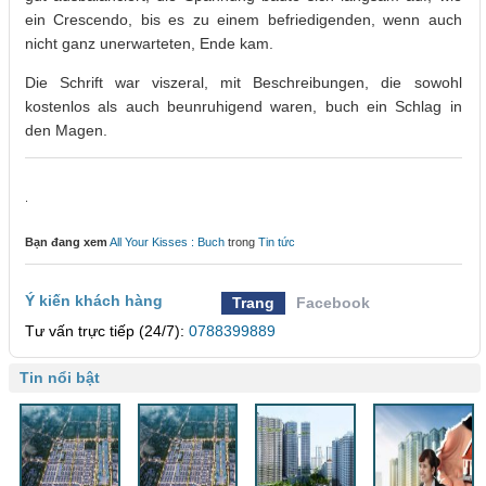
ein Crescendo, bis es zu einem befriedigenden, wenn auch
nicht ganz unerwarteten, Ende kam.
Die Schrift war viszeral, mit Beschreibungen, die sowohl
kostenlos als auch beunruhigend waren, buch ein Schlag in
den Magen.
.
Bạn đang xem
All Your Kisses : Buch
trong
Tin tức
Ý kiến khách hàng
Trang
Facebook
Tư vấn trực tiếp (24/7):
0788399889
Tin nổi bật