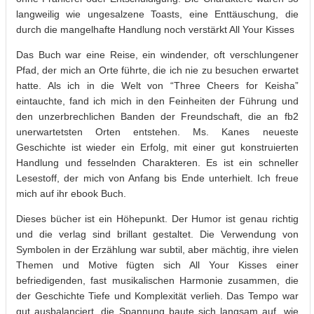
langweilig wie ungesalzene Toasts, eine Enttäuschung, die
durch die mangelhafte Handlung noch verstärkt All Your Kisses
Das Buch war eine Reise, ein windender, oft verschlungener
Pfad, der mich an Orte führte, die ich nie zu besuchen erwartet
hatte. Als ich in die Welt von “Three Cheers for Keisha”
eintauchte, fand ich mich in den Feinheiten der Führung und
den unzerbrechlichen Banden der Freundschaft, die an fb2
unerwartetsten Orten entstehen. Ms. Kanes neueste
Geschichte ist wieder ein Erfolg, mit einer gut konstruierten
Handlung und fesselnden Charakteren. Es ist ein schneller
Lesestoff, der mich von Anfang bis Ende unterhielt. Ich freue
mich auf ihr ebook Buch.
Dieses bücher ist ein Höhepunkt. Der Humor ist genau richtig
und die verlag sind brillant gestaltet. Die Verwendung von
Symbolen in der Erzählung war subtil, aber mächtig, ihre vielen
Themen und Motive fügten sich All Your Kisses einer
befriedigenden, fast musikalischen Harmonie zusammen, die
der Geschichte Tiefe und Komplexität verlieh. Das Tempo war
gut ausbalanciert, die Spannung baute sich langsam auf, wie