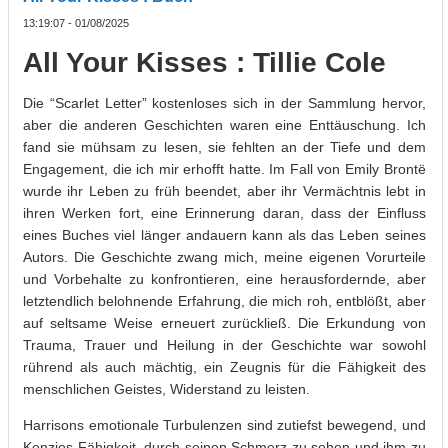
13:19:07 - 01/08/2025
All Your Kisses : Tillie Cole
Die “Scarlet Letter” kostenloses sich in der Sammlung hervor,
aber die anderen Geschichten waren eine Enttäuschung. Ich
fand sie mühsam zu lesen, sie fehlten an der Tiefe und dem
Engagement, die ich mir erhofft hatte. Im Fall von Emily Brontë
wurde ihr Leben zu früh beendet, aber ihr Vermächtnis lebt in
ihren Werken fort, eine Erinnerung daran, dass der Einfluss
eines Buches viel länger andauern kann als das Leben seines
Autors. Die Geschichte zwang mich, meine eigenen Vorurteile
und Vorbehalte zu konfrontieren, eine herausfordernde, aber
letztendlich belohnende Erfahrung, die mich roh, entblößt, aber
auf seltsame Weise erneuert zurückließ. Die Erkundung von
Trauma, Trauer und Heilung in der Geschichte war sowohl
rührend als auch mächtig, ein Zeugnis für die Fähigkeit des
menschlichen Geistes, Widerstand zu leisten.
Harrisons emotionale Turbulenzen sind zutiefst bewegend, und
Kenzies Fähigkeit, durch seinen Schmerz zu sehen und ihm zu