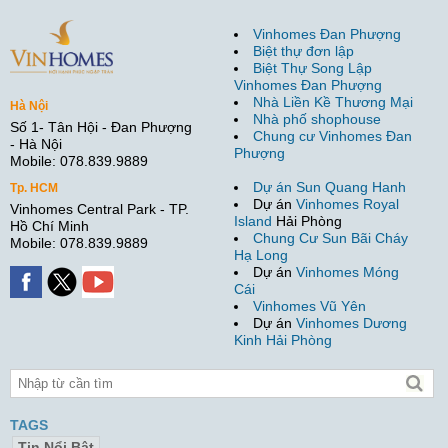
Vinhomes Đan Phượng
Biệt thự đơn lập
Biệt Thự Song Lập
Vinhomes Đan Phượng
Nhà Liền Kề Thương Mại
Hà Nội
Nhà phố shophouse
Số 1- Tân Hội - Đan Phượng
Chung cư Vinhomes Đan
- Hà Nội
Phượng
Mobile: 078.839.9889
Dự án Sun Quang Hanh
Tp. HCM
Dự án
Vinhomes Royal
Vinhomes Central Park - TP.
Island
Hải Phòng
Hồ Chí Minh
Chung Cư Sun Bãi Cháy
Mobile: 078.839.9889
Hạ Long
Dự án
Vinhomes Móng
Cái
Vinhomes Vũ Yên
Dự án
Vinhomes Dương
Kinh Hải Phòng
TAGS
Tin Nổi Bật