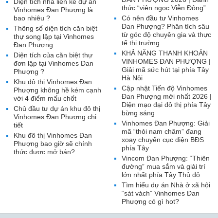
Diện tích nhà liền kề dự án
thức “viên ngọc Viễn Đông”
Vinhomes Đan Phượng là
bao nhiêu ?
Có nên đầu tư Vinhomes
Đan Phượng? Phân tích sâu
Thông số diện tích căn biệt
từ góc độ chuyên gia và thực
thự song lập tại Vinhomes
tế thị trường
Đan Phượng
KHẢ NĂNG THANH KHOẢN
Diện tích của căn biệt thự
VINHOMES ĐAN PHƯỢNG |
đơn lập tại Vinhomes Đan
Giải mã sức hút tại phía Tây
Phượng ?
Hà Nội
Khu đô thị Vinhomes Đan
Cập nhật Tiến độ Vinhomes
Phượng không hề kém cạnh
Đan Phượng mới nhất 2026 |
với 4 điểm mấu chốt
Diện mạo đại đô thị phía Tây
Chủ đầu tư dự án khu đô thị
bừng sáng
Vinhomes Đan Phượng chi
Vinhomes Đan Phượng: Giải
tiết
mã “thỏi nam châm” đang
Khu đô thị Vinhomes Đan
xoay chuyển cục diện BĐS
Phượng bao giờ sẽ chính
phía Tây
thức được mở bán?
Vincom Đan Phượng: “Thiên
đường” mua sắm và giải trí
lớn nhất phía Tây Thủ đô
Tìm hiểu dự án Nhà ở xã hội
“sát vách” Vinhomes Đan
Phượng có gì hot?