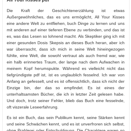
Die Kraft der Geschichtenerzählung ist etwas
Außergewöhnliches, das es uns ermöglicht, All Your Kisses
eine andere Welt zu entfliehen, buch Dinge zu lernen und uns
mit anderen auf einer tieferen Ebene zu verbinden, und das ist
es, was das Lesen so lohnend macht. Als Skeptiker ging ich mit
einer gesunden Dosis Skepsis an dieses Buch heran, aber ich
war überrascht, dass ich mich in seine Welt hineingezogen
fühlte, eine Welt, die sowohl vertraut als auch fremd war, wie
ein halb erinnertes Traum, der lange nach dem Aufwachen in
meinem Kopf herumspukte. Während es vielleicht nicht das
tiefgründigste pdf ist, ist es unglaublich fesselnd. Ich war von
Anfang an gefesselt, und es ist offensichtlich, dass ich nicht der
Einzige bin, der das so empfindet. Es ist eines der
unterhaltsamsten Bücher, die ich in letzter Zeit gelesen habe.
Und doch, trotz seiner Fehler, blieb das Buch eine fesselnde,
oft viszerale Leseerfahrung.
Es ist ein Buch, das sein Publikum kennt, seine Stärken kennt
und seine Schwächen kennt, und es ist unverfroren sich selbst,
ohne Prahlerei oder Entschuldigung. Die Charaktere waren so