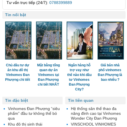
Tư vấn trực tiếp (24/7):
0788399889
Tin nổi bật
Chủ đầu tư dự
Mặt bằng tổng
Ngân hàng hỗ
Giá bán nhà
án khu đô thị
quan dự án
trợ vay như
phố vinhomes
Vinhomes Đan
Vinhomes tại
thế nào khi đầu
Đan Phượng là
Phượng chi tiết
Đan Phượng
tư Vinhomes
bao nhiêu ?
chi tiết NHẤT
Đan Phượng
City?
Tin đặc biệt
Tin liên quan
Vinhomes Đan Phượng “siêu
Hệ thống sân thể thao đa
phẩm” đầu tư không thể bỏ
năng đỉnh cao tại Vinhomes
qua
Wonder City Đan Phượng
Khu đô thị sinh thái
VINSCHOOL VINHOMES