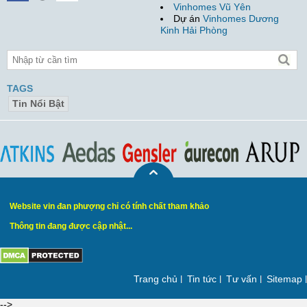
Vinhomes Vũ Yên
Dự án
Vinhomes Dương
Kinh Hải Phòng
TAGS
Tin Nổi Bật
Website vin đan phượng chỉ có tính chất tham khảo
Thông tin đang được cập nhật...
Trang chủ
Tin tức
Tư vấn
Sitemap
-->