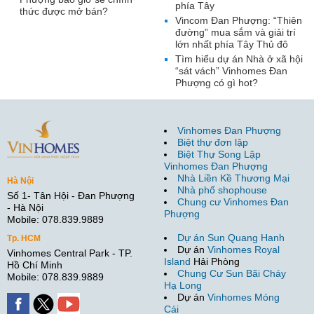
phía Tây
thức được mở bán?
Vincom Đan Phượng: “Thiên
đường” mua sắm và giải trí
lớn nhất phía Tây Thủ đô
Tìm hiểu dự án Nhà ở xã hội
“sát vách” Vinhomes Đan
Phượng có gì hot?
Vinhomes Đan Phượng
Biệt thự đơn lập
Biệt Thự Song Lập
Vinhomes Đan Phượng
Nhà Liền Kề Thương Mại
Hà Nội
Nhà phố shophouse
Số 1- Tân Hội - Đan Phượng
Chung cư Vinhomes Đan
- Hà Nội
Phượng
Mobile: 078.839.9889
Dự án Sun Quang Hanh
Tp. HCM
Dự án
Vinhomes Royal
Vinhomes Central Park - TP.
Island
Hải Phòng
Hồ Chí Minh
Chung Cư Sun Bãi Cháy
Mobile: 078.839.9889
Hạ Long
Dự án
Vinhomes Móng
Cái