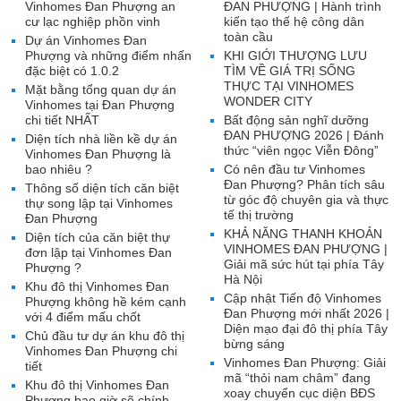
Vinhomes Đan Phượng an
ĐAN PHƯỢNG | Hành trình
cư lạc nghiệp phồn vinh
kiến tạo thế hệ công dân
toàn cầu
Dự án Vinhomes Đan
Phượng và những điểm nhấn
KHI GIỚI THƯỢNG LƯU
đặc biệt có 1.0.2
TÌM VỀ GIÁ TRỊ SỐNG
THỰC TẠI VINHOMES
Mặt bằng tổng quan dự án
WONDER CITY
Vinhomes tại Đan Phượng
chi tiết NHẤT
Bất động sản nghĩ dưỡng
ĐAN PHƯỢNG 2026 | Đánh
Diện tích nhà liền kề dự án
thức “viên ngọc Viễn Đông”
Vinhomes Đan Phượng là
bao nhiêu ?
Có nên đầu tư Vinhomes
Đan Phượng? Phân tích sâu
Thông số diện tích căn biệt
từ góc độ chuyên gia và thực
thự song lập tại Vinhomes
tế thị trường
Đan Phượng
KHẢ NĂNG THANH KHOẢN
Diện tích của căn biệt thự
VINHOMES ĐAN PHƯỢNG |
đơn lập tại Vinhomes Đan
Giải mã sức hút tại phía Tây
Phượng ?
Hà Nội
Khu đô thị Vinhomes Đan
Cập nhật Tiến độ Vinhomes
Phượng không hề kém cạnh
Đan Phượng mới nhất 2026 |
với 4 điểm mấu chốt
Diện mạo đại đô thị phía Tây
Chủ đầu tư dự án khu đô thị
bừng sáng
Vinhomes Đan Phượng chi
Vinhomes Đan Phượng: Giải
tiết
mã “thỏi nam châm” đang
Khu đô thị Vinhomes Đan
xoay chuyển cục diện BĐS
Phượng bao giờ sẽ chính