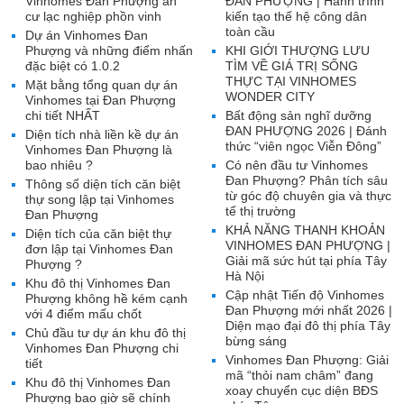
Vinhomes Đan Phượng an
ĐAN PHƯỢNG | Hành trình
cư lạc nghiệp phồn vinh
kiến tạo thế hệ công dân
toàn cầu
Dự án Vinhomes Đan
Phượng và những điểm nhấn
KHI GIỚI THƯỢNG LƯU
đặc biệt có 1.0.2
TÌM VỀ GIÁ TRỊ SỐNG
THỰC TẠI VINHOMES
Mặt bằng tổng quan dự án
WONDER CITY
Vinhomes tại Đan Phượng
chi tiết NHẤT
Bất động sản nghĩ dưỡng
ĐAN PHƯỢNG 2026 | Đánh
Diện tích nhà liền kề dự án
thức “viên ngọc Viễn Đông”
Vinhomes Đan Phượng là
bao nhiêu ?
Có nên đầu tư Vinhomes
Đan Phượng? Phân tích sâu
Thông số diện tích căn biệt
từ góc độ chuyên gia và thực
thự song lập tại Vinhomes
tế thị trường
Đan Phượng
KHẢ NĂNG THANH KHOẢN
Diện tích của căn biệt thự
VINHOMES ĐAN PHƯỢNG |
đơn lập tại Vinhomes Đan
Giải mã sức hút tại phía Tây
Phượng ?
Hà Nội
Khu đô thị Vinhomes Đan
Cập nhật Tiến độ Vinhomes
Phượng không hề kém cạnh
Đan Phượng mới nhất 2026 |
với 4 điểm mấu chốt
Diện mạo đại đô thị phía Tây
Chủ đầu tư dự án khu đô thị
bừng sáng
Vinhomes Đan Phượng chi
Vinhomes Đan Phượng: Giải
tiết
mã “thỏi nam châm” đang
Khu đô thị Vinhomes Đan
xoay chuyển cục diện BĐS
Phượng bao giờ sẽ chính