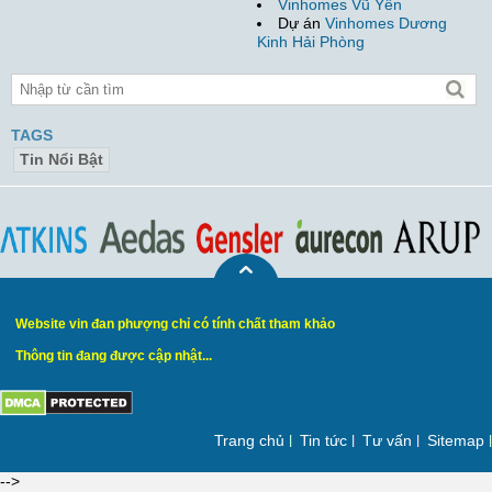
Vinhomes Vũ Yên
Dự án
Vinhomes Dương
Kinh Hải Phòng
TAGS
Tin Nổi Bật
Website vin đan phượng chỉ có tính chất tham khảo
Thông tin đang được cập nhật...
Trang chủ
Tin tức
Tư vấn
Sitemap
-->