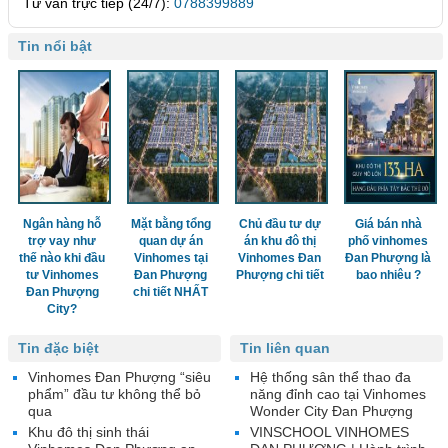
Tư vấn trực tiếp (24/7):
0788399889
Tin nổi bật
Ngân hàng hỗ
Mặt bằng tổng
Chủ đầu tư dự
Giá bán nhà
trợ vay như
quan dự án
án khu đô thị
phố vinhomes
thế nào khi đầu
Vinhomes tại
Vinhomes Đan
Đan Phượng là
tư Vinhomes
Đan Phượng
Phượng chi tiết
bao nhiêu ?
Đan Phượng
chi tiết NHẤT
City?
Tin đặc biệt
Tin liên quan
Vinhomes Đan Phượng “siêu
Hệ thống sân thể thao đa
phẩm” đầu tư không thể bỏ
năng đỉnh cao tại Vinhomes
qua
Wonder City Đan Phượng
Khu đô thị sinh thái
VINSCHOOL VINHOMES