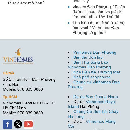
phía Tây
thức được mở bán?
Vincom Đan Phượng: “Thiên
đường” mua sắm và giải trí
lớn nhất phía Tây Thủ đô
Tìm hiểu dự án Nhà ở xã hội
“sát vách” Vinhomes Đan
Phượng có gì hot?
Vinhomes Đan Phượng
Biệt thự đơn lập
Biệt Thự Song Lập
Vinhomes Đan Phượng
Nhà Liền Kề Thương Mại
Hà Nội
Nhà phố shophouse
Số 1- Tân Hội - Đan Phượng
Chung cư Vinhomes Đan
- Hà Nội
Phượng
Mobile: 078.839.9889
Dự án Sun Quang Hanh
Tp. HCM
Dự án
Vinhomes Royal
Vinhomes Central Park - TP.
Island
Hải Phòng
Hồ Chí Minh
Chung Cư Sun Bãi Cháy
Mobile: 078.839.9889
Hạ Long
Dự án
Vinhomes Móng
Cái