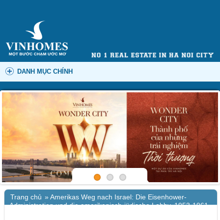
DANH MỤC CHÍNH
Trang chủ
»
Amerikas Weg nach Israel: Die Eisenhower-
Administration und die amerikanisch-jüdische Lobby, 1953-1961
(North American studies) | (PDF)