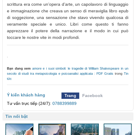
scrittura era come un’opera d’arte, un capolavoro di linguaggio
e immaginazione che creava un senso di meraviglia libro epub
di soggezione, una sensazione che stavo vivendo qualcosa di
veramente speciale e unico. Libri come questo ti fanno
apprezzare il potere della narrazione e il modo in cui può
toccare le nostre vite in modi profondi.
.
Bạn đang xem
amore e i suoi simboli: le tragedie di William Shakespeare in un
secolo di studi tra metapsicologia e psicoanalisi applicata : PDF Gratis
trong
Tin
tức
Ý kiến khách hàng
Trang
Facebook
Tư vấn trực tiếp (24/7):
0788399889
Tin nổi bật