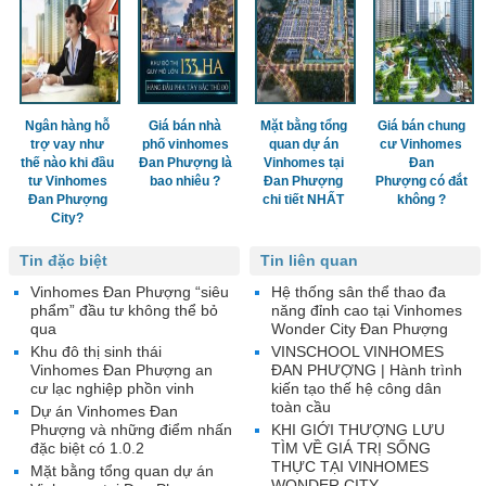
Ngân hàng hỗ
Giá bán nhà
Mặt bằng tổng
Giá bán chung
trợ vay như
phố vinhomes
quan dự án
cư Vinhomes
thế nào khi đầu
Đan Phượng là
Vinhomes tại
Đan
tư Vinhomes
bao nhiêu ?
Đan Phượng
Phượng có đắt
Đan Phượng
chi tiết NHẤT
không ?
City?
Tin đặc biệt
Tin liên quan
Vinhomes Đan Phượng “siêu
Hệ thống sân thể thao đa
phẩm” đầu tư không thể bỏ
năng đỉnh cao tại Vinhomes
qua
Wonder City Đan Phượng
Khu đô thị sinh thái
VINSCHOOL VINHOMES
Vinhomes Đan Phượng an
ĐAN PHƯỢNG | Hành trình
cư lạc nghiệp phồn vinh
kiến tạo thế hệ công dân
toàn cầu
Dự án Vinhomes Đan
Phượng và những điểm nhấn
KHI GIỚI THƯỢNG LƯU
đặc biệt có 1.0.2
TÌM VỀ GIÁ TRỊ SỐNG
THỰC TẠI VINHOMES
Mặt bằng tổng quan dự án
WONDER CITY