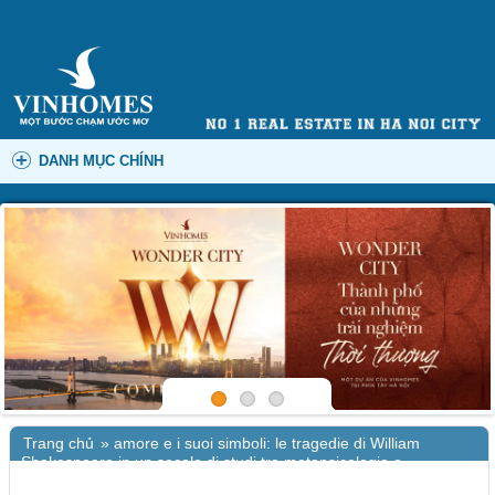
DANH MỤC CHÍNH
Trang chủ
»
amore e i suoi simboli: le tragedie di William
Shakespeare in un secolo di studi tra metapsicologia e
psicoanalisi applicata : PDF Gratis