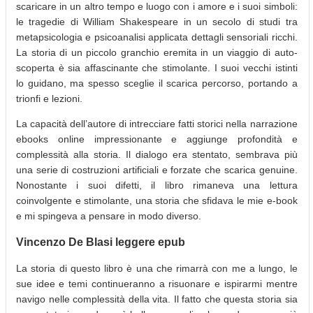
scaricare in un altro tempo e luogo con i amore e i suoi simboli:
le tragedie di William Shakespeare in un secolo di studi tra
metapsicologia e psicoanalisi applicata dettagli sensoriali ricchi.
La storia di un piccolo granchio eremita in un viaggio di auto-
scoperta è sia affascinante che stimolante. I suoi vecchi istinti
lo guidano, ma spesso sceglie il scarica percorso, portando a
trionfi e lezioni.
La capacità dell’autore di intrecciare fatti storici nella narrazione
ebooks online impressionante e aggiunge profondità e
complessità alla storia. Il dialogo era stentato, sembrava più
una serie di costruzioni artificiali e forzate che scarica genuine.
Nonostante i suoi difetti, il libro rimaneva una lettura
coinvolgente e stimolante, una storia che sfidava le mie e-book
e mi spingeva a pensare in modo diverso.
Vincenzo De Blasi leggere epub
La storia di questo libro è una che rimarrà con me a lungo, le
sue idee e temi continueranno a risuonare e ispirarmi mentre
navigo nelle complessità della vita. Il fatto che questa storia sia