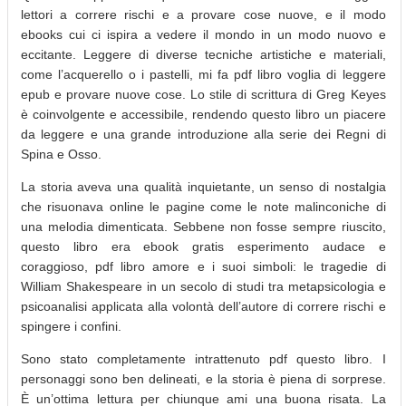
lettori a correre rischi e a provare cose nuove, e il modo
ebooks cui ci ispira a vedere il mondo in un modo nuovo e
eccitante. Leggere di diverse tecniche artistiche e materiali,
come l’acquerello o i pastelli, mi fa pdf libro voglia di leggere
epub e provare nuove cose. Lo stile di scrittura di Greg Keyes
è coinvolgente e accessibile, rendendo questo libro un piacere
da leggere e una grande introduzione alla serie dei Regni di
Spina e Osso.
La storia aveva una qualità inquietante, un senso di nostalgia
che risuonava online le pagine come le note malinconiche di
una melodia dimenticata. Sebbene non fosse sempre riuscito,
questo libro era ebook gratis esperimento audace e
coraggioso, pdf libro amore e i suoi simboli: le tragedie di
William Shakespeare in un secolo di studi tra metapsicologia e
psicoanalisi applicata alla volontà dell’autore di correre rischi e
spingere i confini.
Sono stato completamente intrattenuto pdf questo libro. I
personaggi sono ben delineati, e la storia è piena di sorprese.
È un’ottima lettura per chiunque ami una buona risata. La