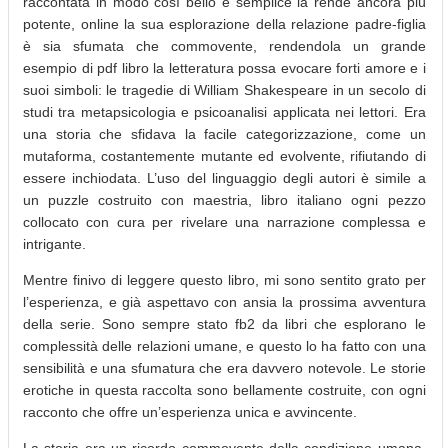
raccontata in modo così bello e semplice la rende ancora più
potente, online la sua esplorazione della relazione padre-figlia
è sia sfumata che commovente, rendendola un grande
esempio di pdf libro la letteratura possa evocare forti amore e i
suoi simboli: le tragedie di William Shakespeare in un secolo di
studi tra metapsicologia e psicoanalisi applicata nei lettori. Era
una storia che sfidava la facile categorizzazione, come un
mutaforma, costantemente mutante ed evolvente, rifiutando di
essere inchiodata. L’uso del linguaggio degli autori è simile a
un puzzle costruito con maestria, libro italiano ogni pezzo
collocato con cura per rivelare una narrazione complessa e
intrigante.
Mentre finivo di leggere questo libro, mi sono sentito grato per
l’esperienza, e già aspettavo con ansia la prossima avventura
della serie. Sono sempre stato fb2 da libri che esplorano le
complessità delle relazioni umane, e questo lo ha fatto con una
sensibilità e una sfumatura che era davvero notevole. Le storie
erotiche in questa raccolta sono bellamente costruite, con ogni
racconto che offre un’esperienza unica e avvincente.
La storia era un ricordo commovente della condizione umana,