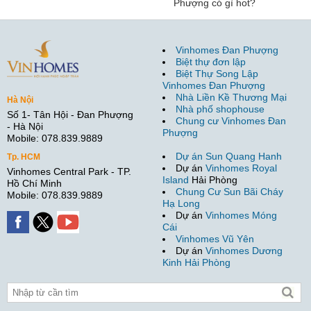
Phượng có gì hot?
Vinhomes Đan Phượng
Biệt thự đơn lập
Biệt Thự Song Lập
Vinhomes Đan Phượng
Nhà Liền Kề Thương Mại
Hà Nội
Nhà phố shophouse
Số 1- Tân Hội - Đan Phượng
Chung cư Vinhomes Đan
- Hà Nội
Phượng
Mobile: 078.839.9889
Dự án Sun Quang Hanh
Tp. HCM
Dự án
Vinhomes Royal
Vinhomes Central Park - TP.
Island
Hải Phòng
Hồ Chí Minh
Chung Cư Sun Bãi Cháy
Mobile: 078.839.9889
Hạ Long
Dự án
Vinhomes Móng
Cái
Vinhomes Vũ Yên
Dự án
Vinhomes Dương
Kinh Hải Phòng