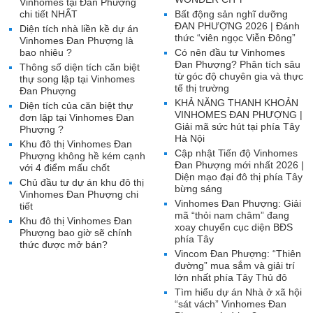
Vinhomes tại Đan Phượng
chi tiết NHẤT
Bất động sản nghĩ dưỡng
ĐAN PHƯỢNG 2026 | Đánh
Diện tích nhà liền kề dự án
thức “viên ngọc Viễn Đông”
Vinhomes Đan Phượng là
bao nhiêu ?
Có nên đầu tư Vinhomes
Đan Phượng? Phân tích sâu
Thông số diện tích căn biệt
từ góc độ chuyên gia và thực
thự song lập tại Vinhomes
tế thị trường
Đan Phượng
KHẢ NĂNG THANH KHOẢN
Diện tích của căn biệt thự
VINHOMES ĐAN PHƯỢNG |
đơn lập tại Vinhomes Đan
Giải mã sức hút tại phía Tây
Phượng ?
Hà Nội
Khu đô thị Vinhomes Đan
Cập nhật Tiến độ Vinhomes
Phượng không hề kém cạnh
Đan Phượng mới nhất 2026 |
với 4 điểm mấu chốt
Diện mạo đại đô thị phía Tây
Chủ đầu tư dự án khu đô thị
bừng sáng
Vinhomes Đan Phượng chi
Vinhomes Đan Phượng: Giải
tiết
mã “thỏi nam châm” đang
Khu đô thị Vinhomes Đan
xoay chuyển cục diện BĐS
Phượng bao giờ sẽ chính
phía Tây
thức được mở bán?
Vincom Đan Phượng: “Thiên
đường” mua sắm và giải trí
lớn nhất phía Tây Thủ đô
Tìm hiểu dự án Nhà ở xã hội
“sát vách” Vinhomes Đan