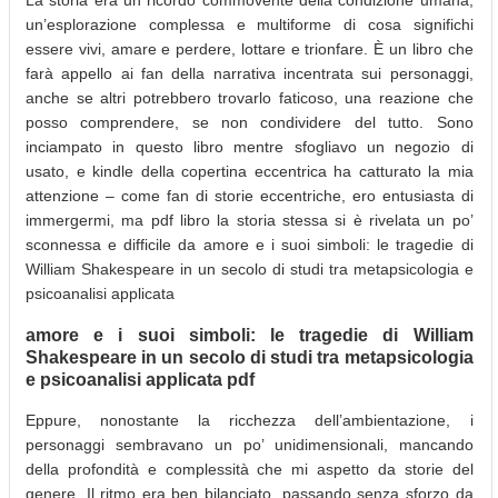
un’esplorazione complessa e multiforme di cosa significhi
essere vivi, amare e perdere, lottare e trionfare. È un libro che
farà appello ai fan della narrativa incentrata sui personaggi,
anche se altri potrebbero trovarlo faticoso, una reazione che
posso comprendere, se non condividere del tutto. Sono
inciampato in questo libro mentre sfogliavo un negozio di
usato, e kindle della copertina eccentrica ha catturato la mia
attenzione – come fan di storie eccentriche, ero entusiasta di
immergermi, ma pdf libro la storia stessa si è rivelata un po’
sconnessa e difficile da amore e i suoi simboli: le tragedie di
William Shakespeare in un secolo di studi tra metapsicologia e
psicoanalisi applicata
amore e i suoi simboli: le tragedie di William
Shakespeare in un secolo di studi tra metapsicologia
e psicoanalisi applicata pdf
Eppure, nonostante la ricchezza dell’ambientazione, i
personaggi sembravano un po’ unidimensionali, mancando
della profondità e complessità che mi aspetto da storie del
genere. Il ritmo era ben bilanciato, passando senza sforzo da