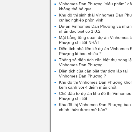
Vinhomes Đan Phượng “siêu phẩm” đầ
không thể bỏ qua
Khu đô thị sinh thái Vinhomes Đan Ph
cư lạc nghiệp phồn vinh
Dự án Vinhomes Đan Phượng và nhữn
nhấn đặc biệt có 1.0.2
Mặt bằng tổng quan dự án Vinhomes t
Phượng chi tiết NHẤT
Diện tích nhà liền kề dự án Vinhomes 
Phượng là bao nhiêu ?
Thông số diện tích căn biệt thự song lậ
Vinhomes Đan Phượng
Diện tích của căn biệt thự đơn lập tại
Vinhomes Đan Phượng ?
Khu đô thị Vinhomes Đan Phượng khô
kém cạnh với 4 điểm mấu chốt
Chủ đầu tư dự án khu đô thị Vinhomes
Phượng chi tiết
Khu đô thị Vinhomes Đan Phượng bao 
chính thức được mở bán?