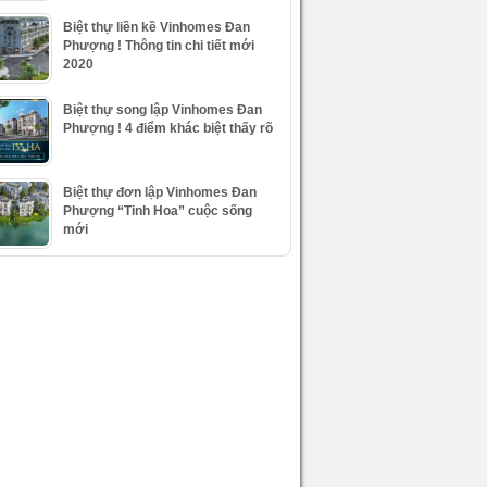
Biệt thự liền kề Vinhomes Đan
Phượng ! Thông tin chi tiết mới
2020
Biệt thự song lập Vinhomes Đan
Phượng ! 4 điểm khác biệt thấy rõ
Biệt thự đơn lập Vinhomes Đan
Phượng “Tinh Hoa” cuộc sống
mới