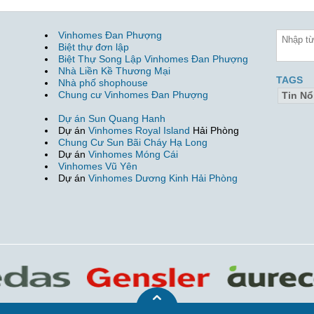
Vinhomes Đan Phượng
Biệt thự đơn lập
Biệt Thự Song Lập Vinhomes Đan Phượng
Nhà Liền Kề Thương Mại
TAGS
Nhà phố shophouse
Chung cư Vinhomes Đan Phượng
Tin Nổ
Dự án Sun Quang Hanh
Dự án
Vinhomes Royal Island
Hải Phòng
Chung Cư Sun Bãi Cháy Hạ Long
Dự án
Vinhomes Móng Cái
Vinhomes Vũ Yên
Dự án
Vinhomes Dương Kinh Hải Phòng