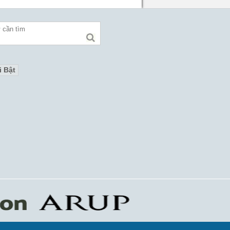
i Bật