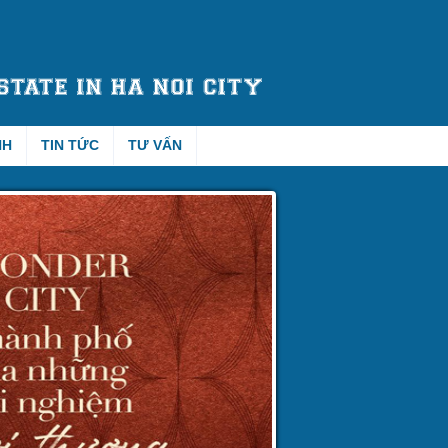
NH
TIN TỨC
TƯ VẤN