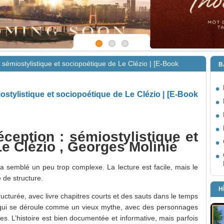
 sémiostylistique et sociopoétique de Le Clézio | [E-Book
B
ostylistique et sociopoétique de Le Clézio | [E-Book
ception : sémiostylistique et
e Clézio , Georges Molinié
m’a semblé un peu trop complexe. La lecture est facile, mais le
 de structure.
H
structurée, avec livre chapitres courts et des sauts dans le temps
re qui se déroule comme un vieux mythe, avec des personnages
. L’histoire est bien documentée et informative, mais parfois