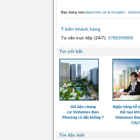
Bạn đang xem
Approches de la réception : sémiost
Ý kiến khách hàng
Tư vấn trực tiếp (24/7):
0788399889
Tin nổi bật
Giá bán chung
Ngân hàng hỗ t
cư Vinhomes Đan
thế nào khi
Phượng có đắt không ?
Vinhomes Đa
City
Tin đặc biệt