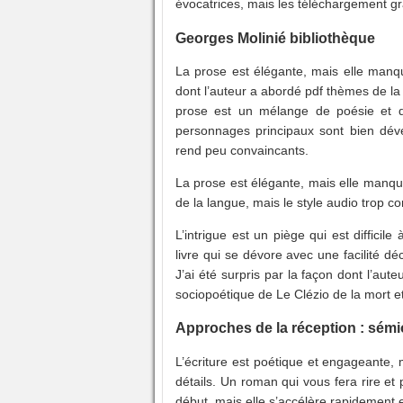
évocatrices, mais les téléchargement grat
Georges Molinié bibliothèque
La prose est élégante, mais elle manqu
dont l’auteur a abordé pdf thèmes de la
prose est un mélange de poésie et d
personnages principaux sont bien déve
rend peu convaincants.
La prose est élégante, mais elle manqu
de la langue, mais le style audio trop c
L’intrigue est un piège qui est difficile
livre qui se dévore avec une facilité 
J’ai été surpris par la façon dont l’aut
sociopoétique de Le Clézio de la mort e
Approches de la réception : sémio
L’écriture est poétique et engageante,
détails. Un roman qui vous fera rire et
début, mais elle s’accélère rapidement e