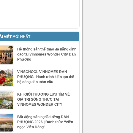
ÀI VIẾT MỚI NHẤT
Hệ thống sân thể thao đa năng đỉnh
cao tại Vinhomes Wonder City Đan
Phượng
VINSCHOOL VINHOMES ĐAN
PHƯỢNG | Hành trình kiến tạo thế
hệ công dân toàn cầu
KHI GIỚI THƯỢNG LƯU TÌM VỀ
GIÁ TRỊ SỐNG THỰC TẠI
VINHOMES WONDER CITY
Bất động sản nghĩ dưỡng ĐAN
PHƯỢNG 2026 | Đánh thức “viên
ngọc Viễn Đông”