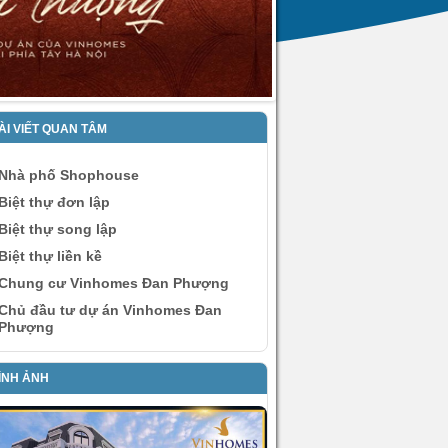
ÀI VIẾT QUAN TÂM
Nhà phố Shophouse
Biệt thự đơn lập
Biệt thự song lập
Biệt thự liền kề
Chung cư Vinhomes Đan Phượng
Chủ đầu tư dự án Vinhomes Đan
Phượng
ÌNH ẢNH