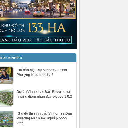
IN XEM NHIỀU
Giá bán biệt thự Vinhomes Đan
Phượng là bao nhiêu ?
Dự án Vinhomes Đan Phượng và
những điểm nhấn đặc biệt có 1.0.2
Khu đô thị sinh thái Vinhomes Đan
Phượng an cư lạc nghiệp phồn
vinh