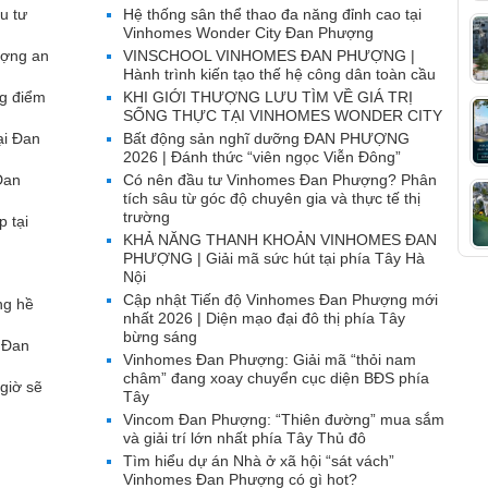
u tư
Hệ thống sân thể thao đa năng đỉnh cao tại
Vinhomes Wonder City Đan Phượng
ượng an
VINSCHOOL VINHOMES ĐAN PHƯỢNG |
Hành trình kiến tạo thế hệ công dân toàn cầu
g điểm
KHI GIỚI THƯỢNG LƯU TÌM VỀ GIÁ TRỊ
SỐNG THỰC TẠI VINHOMES WONDER CITY
ại Đan
Bất động sản nghĩ dưỡng ĐAN PHƯỢNG
2026 | Đánh thức “viên ngọc Viễn Đông”
Đan
Có nên đầu tư Vinhomes Đan Phượng? Phân
tích sâu từ góc độ chuyên gia và thực tế thị
trường
p tại
KHẢ NĂNG THANH KHOẢN VINHOMES ĐAN
PHƯỢNG | Giải mã sức hút tại phía Tây Hà
Nội
Cập nhật Tiến độ Vinhomes Đan Phượng mới
ng hề
nhất 2026 | Diện mạo đại đô thị phía Tây
bừng sáng
 Đan
Vinhomes Đan Phượng: Giải mã “thỏi nam
châm” đang xoay chuyển cục diện BĐS phía
giờ sẽ
Tây
Vincom Đan Phượng: “Thiên đường” mua sắm
và giải trí lớn nhất phía Tây Thủ đô
Tìm hiểu dự án Nhà ở xã hội “sát vách”
Vinhomes Đan Phượng có gì hot?