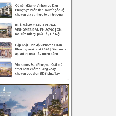
Có nên đầu tư Vinhomes Đan
Phượng? Phân tích sâu từ góc độ
chuyên gia và thực tế thị trường
KHẢ NĂNG THANH KHOẢN
VINHOMES ĐAN PHƯỢNG | Giải
mã sức hút tại phía Tây Hà Nội
Cập nhật Tiến độ Vinhomes Đan
Phượng mới nhất 2026 | Diện mạo
đại đô thị phía Tây bừng sáng
Vinhomes Đan Phượng: Giải mã
“thỏi nam châm” đang xoay
chuyển cục diện BĐS phía Tây