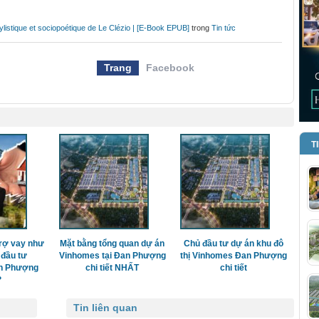
ylistique et sociopoétique de Le Clézio | [E-Book EPUB]
trong
Tin tức
Trang
Facebook
T
rợ vay như
Mặt bằng tổng quan dự án
Chủ đầu tư dự án khu đô
 đầu tư
Vinhomes tại Đan Phượng
thị Vinhomes Đan Phượng
n Phượng
chi tiết NHẤT
chi tiết
?
Tin liên quan