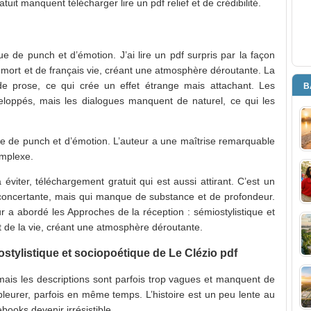
uit manquent télécharger lire un pdf relief et de crédibilité.
e de punch et d’émotion. J’ai lire un pdf surpris par la façon
 mort et de français vie, créant une atmosphère déroutante. La
e prose, ce qui crée un effet étrange mais attachant. Les
B
loppés, mais les dialogues manquent de naturel, ce qui les
e de punch et d’émotion. L’auteur a une maîtrise remarquable
omplexe.
 à éviter, téléchargement gratuit qui est aussi attirant. C’est un
déconcertante, mais qui manque de substance et de profondeur.
eur a abordé les Approches de la réception : sémiostylistique et
t de la vie, créant une atmosphère déroutante.
stylistique et sociopoétique de Le Clézio pdf
 mais les descriptions sont parfois trop vagues et manquent de
 pleurer, parfois en même temps. L’histoire est un peu lente au
books devenir irrésistible.