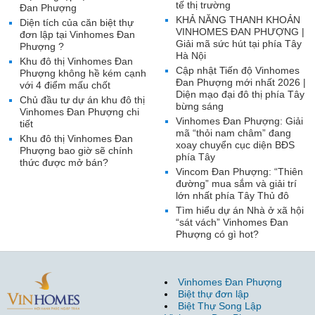
tế thị trường
Đan Phượng
KHẢ NĂNG THANH KHOẢN
Diện tích của căn biệt thự
VINHOMES ĐAN PHƯỢNG |
đơn lập tại Vinhomes Đan
Giải mã sức hút tại phía Tây
Phượng ?
Hà Nội
Khu đô thị Vinhomes Đan
Cập nhật Tiến độ Vinhomes
Phượng không hề kém cạnh
Đan Phượng mới nhất 2026 |
với 4 điểm mấu chốt
Diện mạo đại đô thị phía Tây
Chủ đầu tư dự án khu đô thị
bừng sáng
Vinhomes Đan Phượng chi
Vinhomes Đan Phượng: Giải
tiết
mã “thỏi nam châm” đang
Khu đô thị Vinhomes Đan
xoay chuyển cục diện BĐS
Phượng bao giờ sẽ chính
phía Tây
thức được mở bán?
Vincom Đan Phượng: “Thiên
đường” mua sắm và giải trí
lớn nhất phía Tây Thủ đô
Tìm hiểu dự án Nhà ở xã hội
“sát vách” Vinhomes Đan
Phượng có gì hot?
Vinhomes Đan Phượng
Biệt thự đơn lập
Biệt Thự Song Lập