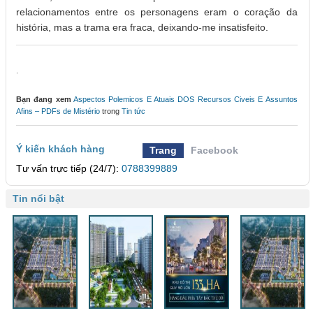
relacionamentos entre os personagens eram o coração da
história, mas a trama era fraca, deixando-me insatisfeito.
.
Bạn đang xem
Aspectos Polemicos E Atuais DOS Recursos Civeis E Assuntos
Afins – PDFs de Mistério
trong
Tin tức
Ý kiến khách hàng
Trang
Facebook
Tư vấn trực tiếp (24/7):
0788399889
Tin nổi bật