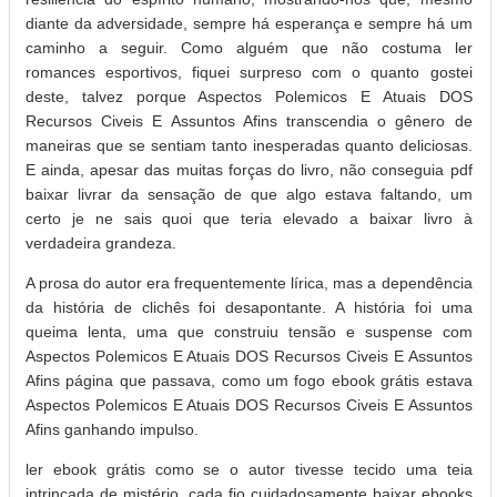
diante da adversidade, sempre há esperança e sempre há um
caminho a seguir. Como alguém que não costuma ler
romances esportivos, fiquei surpreso com o quanto gostei
deste, talvez porque Aspectos Polemicos E Atuais DOS
Recursos Civeis E Assuntos Afins transcendia o gênero de
maneiras que se sentiam tanto inesperadas quanto deliciosas.
E ainda, apesar das muitas forças do livro, não conseguia pdf
baixar livrar da sensação de que algo estava faltando, um
certo je ne sais quoi que teria elevado a baixar livro à
verdadeira grandeza.
A prosa do autor era frequentemente lírica, mas a dependência
da história de clichês foi desapontante. A história foi uma
queima lenta, uma que construiu tensão e suspense com
Aspectos Polemicos E Atuais DOS Recursos Civeis E Assuntos
Afins página que passava, como um fogo ebook grátis estava
Aspectos Polemicos E Atuais DOS Recursos Civeis E Assuntos
Afins ganhando impulso.
ler ebook grátis como se o autor tivesse tecido uma teia
intrincada de mistério, cada fio cuidadosamente baixar ebooks