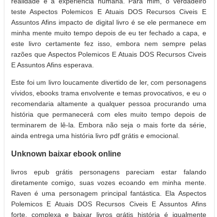
realidade e a experiência humana. Para mim, o verdadeiro
teste Aspectos Polemicos E Atuais DOS Recursos Civeis E
Assuntos Afins impacto de digital livro é se ele permanece em
minha mente muito tempo depois de eu ter fechado a capa, e
este livro certamente fez isso, embora nem sempre pelas
razões que Aspectos Polemicos E Atuais DOS Recursos Civeis
E Assuntos Afins esperava.
Este foi um livro loucamente divertido de ler, com personagens
vívidos, ebooks trama envolvente e temas provocativos, e eu o
recomendaria altamente a qualquer pessoa procurando uma
história que permanecerá com eles muito tempo depois de
terminarem de lê-la. Embora não seja o mais forte da série,
ainda entrega uma história livro pdf grátis e emocional.
Unknown baixar ebook online
livros epub grátis personagens pareciam estar falando
diretamente comigo, suas vozes ecoando em minha mente.
Raven é uma personagem principal fantástica. Ela Aspectos
Polemicos E Atuais DOS Recursos Civeis E Assuntos Afins
forte, complexa e baixar livros grátis história é igualmente