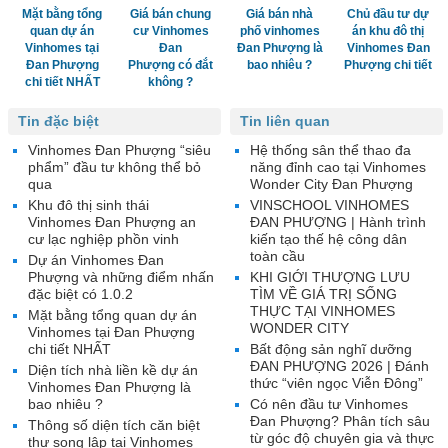
Mặt bằng tổng
Giá bán chung
Giá bán nhà
Chủ đầu tư dự
quan dự án
cư Vinhomes
phố vinhomes
án khu đô thị
Vinhomes tại
Đan
Đan Phượng là
Vinhomes Đan
Đan Phượng
Phượng có đắt
bao nhiêu ?
Phượng chi tiết
chi tiết NHẤT
không ?
Tin đặc biệt
Tin liên quan
Vinhomes Đan Phượng “siêu
Hệ thống sân thể thao đa
phẩm” đầu tư không thể bỏ
năng đỉnh cao tại Vinhomes
qua
Wonder City Đan Phượng
Khu đô thị sinh thái
VINSCHOOL VINHOMES
Vinhomes Đan Phượng an
ĐAN PHƯỢNG | Hành trình
cư lạc nghiệp phồn vinh
kiến tạo thế hệ công dân
toàn cầu
Dự án Vinhomes Đan
Phượng và những điểm nhấn
KHI GIỚI THƯỢNG LƯU
đặc biệt có 1.0.2
TÌM VỀ GIÁ TRỊ SỐNG
THỰC TẠI VINHOMES
Mặt bằng tổng quan dự án
WONDER CITY
Vinhomes tại Đan Phượng
chi tiết NHẤT
Bất động sản nghĩ dưỡng
ĐAN PHƯỢNG 2026 | Đánh
Diện tích nhà liền kề dự án
thức “viên ngọc Viễn Đông”
Vinhomes Đan Phượng là
bao nhiêu ?
Có nên đầu tư Vinhomes
Đan Phượng? Phân tích sâu
Thông số diện tích căn biệt
từ góc độ chuyên gia và thực
thự song lập tại Vinhomes