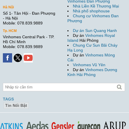
Vinhomes Đan Phượng
Nhà Liền Kề Thương Mại
Hà Nội
Nhà phố shophouse
Số 1- Tân Hội - Đan Phượng
Chung cư Vinhomes Đan
- Hà Nội
Phượng
Mobile: 078.839.9889
Dự án Sun Quang Hanh
Tp. HCM
Dự án
Vinhomes Royal
Vinhomes Central Park - TP.
Island
Hải Phòng
Hồ Chí Minh
Chung Cư Sun Bãi Cháy
Mobile: 078.839.9889
Hạ Long
Dự án
Vinhomes Móng
Cái
Vinhomes Vũ Yên
Dự án
Vinhomes Dương
Kinh Hải Phòng
TAGS
Tin Nổi Bật