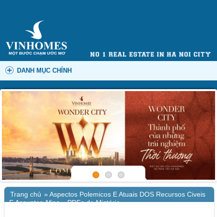
DANH MỤC CHÍNH
Trang chủ
»
Aspectos Polemicos E Atuais DOS Recursos Civeis
E Assuntos Afins – PDFs de Mistério