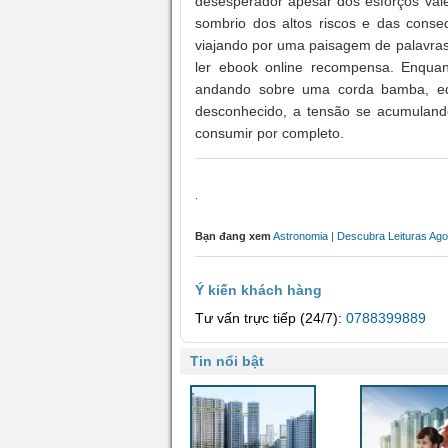
desesperador apesar dos esforços vale
sombrio dos altos riscos e das conse
viajando por uma paisagem de palavras
ler ebook online recompensa. Enquan
andando sobre uma corda bamba, eq
desconhecido, a tensão se acumula
consumir por completo.
.
Bạn đang xem
Astronomia | Descubra Leituras Ago
Ý kiến khách hàng
Tư vấn trực tiếp (24/7):
0788399889
Tin nổi bật