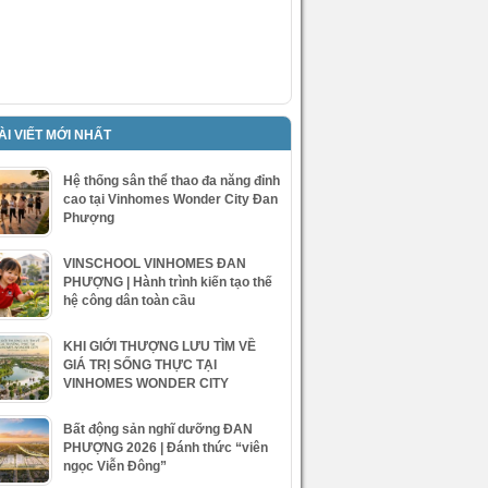
ÀI VIẾT MỚI NHẤT
Hệ thống sân thể thao đa năng đỉnh
cao tại Vinhomes Wonder City Đan
Phượng
VINSCHOOL VINHOMES ĐAN
PHƯỢNG | Hành trình kiến tạo thế
hệ công dân toàn cầu
KHI GIỚI THƯỢNG LƯU TÌM VỀ
GIÁ TRỊ SỐNG THỰC TẠI
VINHOMES WONDER CITY
Bất động sản nghĩ dưỡng ĐAN
PHƯỢNG 2026 | Đánh thức “viên
ngọc Viễn Đông”