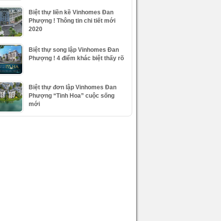
Biệt thự liền kề Vinhomes Đan
Phượng ! Thông tin chi tiết mới
2020
Biệt thự song lập Vinhomes Đan
Phượng ! 4 điểm khác biệt thấy rõ
Biệt thự đơn lập Vinhomes Đan
Phượng “Tinh Hoa” cuộc sống
mới