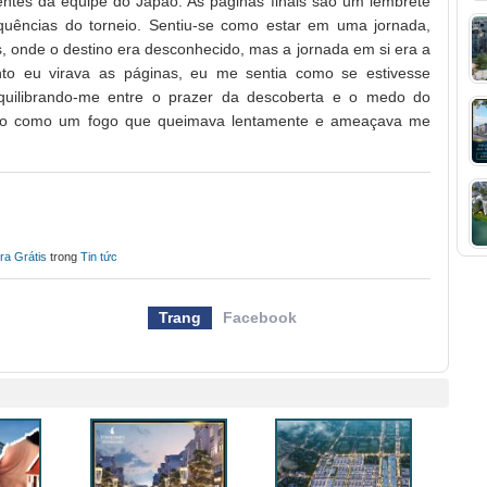
ntes da equipe do Japão. As páginas finais são um lembrete
quências do torneio. Sentiu-se como estar em uma jornada,
, onde o destino era desconhecido, mas a jornada em si era a
to eu virava as páginas, eu me sentia como se estivesse
uilibrando-me entre o prazer da descoberta e o medo do
ndo como um fogo que queimava lentamente e ameaçava me
ra Grátis
trong
Tin tức
Trang
Facebook