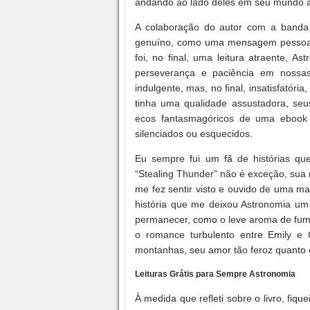
andando ao lado deles em seu mundo a
A colaboração do autor com a banda é
genuíno, como uma mensagem pessoal d
foi, no final, uma leitura atraente, A
perseverança e paciência em nossa
indulgente, mas, no final, insatisfató
tinha uma qualidade assustadora, s
ecos fantasmagóricos de uma ebook 
silenciados ou esquecidos.
Eu sempre fui um fã de histórias qu
“Stealing Thunder” não é exceção, sua
me fez sentir visto e ouvido de uma ma
história que me deixou Astronomia um 
permanecer, como o leve aroma de fuma
o romance turbulento entre Emily e 
montanhas, seu amor tão feroz quanto 
Leituras Grátis para Sempre Astronomia
À medida que refleti sobre o livro, fiq