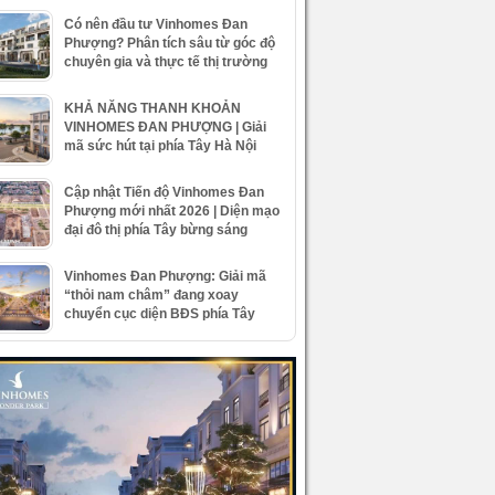
Có nên đầu tư Vinhomes Đan
Phượng? Phân tích sâu từ góc độ
chuyên gia và thực tế thị trường
KHẢ NĂNG THANH KHOẢN
VINHOMES ĐAN PHƯỢNG | Giải
mã sức hút tại phía Tây Hà Nội
Cập nhật Tiến độ Vinhomes Đan
Phượng mới nhất 2026 | Diện mạo
đại đô thị phía Tây bừng sáng
Vinhomes Đan Phượng: Giải mã
“thỏi nam châm” đang xoay
chuyển cục diện BĐS phía Tây