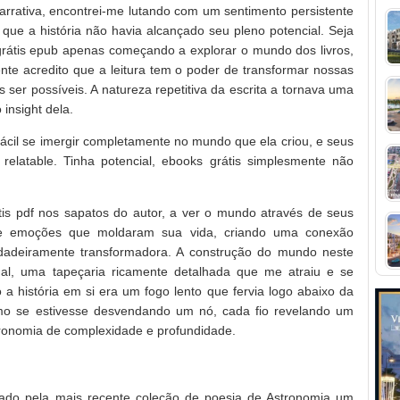
arrativa, encontrei-me lutando com um sentimento persistente
e que a história não havia alcançado seu pleno potencial. Seja
 grátis epub apenas começando a explorar o mundo dos livros,
ente acredito que a leitura tem o poder de transformar nossas
er possíveis. A natureza repetitiva da escrita a tornava uma
 insight dela.
 fácil se imergir completamente no mundo que ela criou, e seus
 relatable. Tinha potencial, ebooks grátis simplesmente não
is pdf nos sapatos do autor, a ver o mundo através de seus
 e emoções que moldaram sua vida, criando uma conexão
dadeiramente transformadora. A construção do mundo neste
, uma tapeçaria ricamente detalhada que me atraiu e se
a história em si era um fogo lento que fervia logo abaixo da
como se estivesse desvendando um nó, cada fio revelando um
tronomia de complexidade e profundidade.
ivado pela mais recente coleção de poesia de Astronomia um