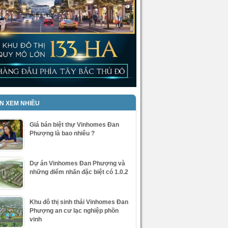
IN XEM NHIỀU
Giá bán biệt thự Vinhomes Đan
Phượng là bao nhiêu ?
Dự án Vinhomes Đan Phượng và
những điểm nhấn đặc biệt có 1.0.2
Khu đô thị sinh thái Vinhomes Đan
Phượng an cư lạc nghiệp phồn
vinh