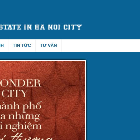
NH
TIN TỨC
TƯ VẤN