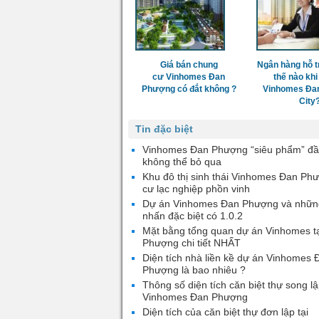
Giá bán chung
Ngân hàng hỗ t
cư Vinhomes Đan
thế nào khi
Phượng có đắt không ?
Vinhomes Đa
City
Tin đặc biệt
Vinhomes Đan Phượng “siêu phẩm” đầ
không thể bỏ qua
Khu đô thị sinh thái Vinhomes Đan Ph
cư lạc nghiệp phồn vinh
Dự án Vinhomes Đan Phượng và nhữn
nhấn đặc biệt có 1.0.2
Mặt bằng tổng quan dự án Vinhomes t
Phượng chi tiết NHẤT
Diện tích nhà liền kề dự án Vinhomes 
Phượng là bao nhiêu ?
Thông số diện tích căn biệt thự song lậ
Vinhomes Đan Phượng
Diện tích của căn biệt thự đơn lập tại