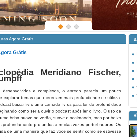
uras Agora Grátis
B
Agora Grátis
clopédia Meridiano Fischer,
tumpff
desenvolvidos e complexos, o enredo parecia um pouco
a de explorar temas que mereciam mais profundidade e sutileza.
dcast baixar livro uma camada livros para ler de profundidade
aginando como seria ouvir o podcast após ler o livro. O uso da
H
 uma brisa suave no verão, suave e acalmando, mas por baixo
mas profundamente profundos e muitas vezes perturbadores. Os
 vida de uma maneira que faz você se sentir como se estivesse