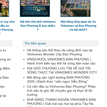
rợ vay như
Giá bán nhà phố vinhomes
Mặt bằng tổng quan dự án
 đầu tư
Đan Phượng là bao nhiêu
Vinhomes tại Đan Phượng
n Phượng
?
chi tiết NHẤT
?
Tin liên quan
u tư
Hệ thống sân thể thao đa năng đỉnh cao tại
Vinhomes Wonder City Đan Phượng
ượng an
VINSCHOOL VINHOMES ĐAN PHƯỢNG |
Hành trình kiến tạo thế hệ công dân toàn cầu
g điểm
KHI GIỚI THƯỢNG LƯU TÌM VỀ GIÁ TRỊ
SỐNG THỰC TẠI VINHOMES WONDER CITY
ại Đan
Bất động sản nghĩ dưỡng ĐAN PHƯỢNG
2026 | Đánh thức “viên ngọc Viễn Đông”
Đan
Có nên đầu tư Vinhomes Đan Phượng? Phân
tích sâu từ góc độ chuyên gia và thực tế thị
trường
p tại
KHẢ NĂNG THANH KHOẢN VINHOMES ĐAN
PHƯỢNG | Giải mã sức hút tại phía Tây Hà