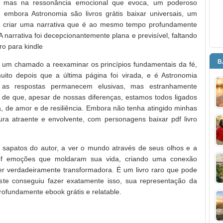
 mas na ressonância emocional que evoca, um poderoso
 embora Astronomia são livros grátis baixar universais, um
m criar uma narrativa que é ao mesmo tempo profundamente
 narrativa foi decepcionantemente plana e previsível, faltando
ro para kindle
B
 um chamado a reexaminar os princípios fundamentais da fé,
ito depois que a última página foi virada, e é Astronomia
 as respostas permanecem elusivas, mas estranhamente
e de que, apesar de nossas diferenças, estamos todos ligados
, de amor e de resiliência. Embora não tenha atingido minhas
itura atraente e envolvente, com personagens baixar pdf livro
 sapatos do autor, a ver o mundo através de seus olhos e a
 pdf emoções que moldaram sua vida, criando uma conexão
r verdadeiramente transformadora. É um livro raro que pode
este conseguiu fazer exatamente isso, sua representação da
ofundamente ebook grátis e relatable.