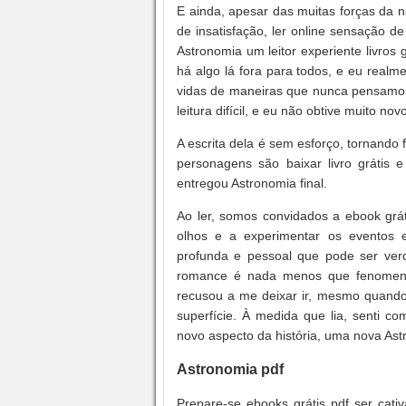
E ainda, apesar das muitas forças da n
de insatisfação, ler online sensação d
Astronomia um leitor experiente livros
há algo lá fora para todos, e eu realm
vidas de maneiras que nunca pensamos s
leitura difícil, e eu não obtive muito novo
A escrita dela é sem esforço, tornando
personagens são baixar livro grátis e
entregou Astronomia final.
Ao ler, somos convidados a ebook grát
olhos e a experimentar os eventos
profunda e pessoal que pode ser ver
romance é nada menos que fenomenal
recusou a me deixar ir, mesmo quando 
superfície. À medida que lia, senti 
novo aspecto da história, uma nova As
Astronomia pdf
Prepare-se ebooks grátis pdf ser cat