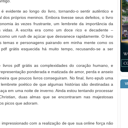
ntigo.
 evidente ao longo do livro, tornando-o sentir autêntico e
os próprios meninos. Embora tivesse seus defeitos, o livro
stronomia às vezes frustrante, um lembrete da importância da
s vidas. A escrita era como um doce rico e decadente –
ria, como um rush de açúcar que desvanece rapidamente. O livro
eus temas e personagens pairando em minha mente como os
pdf grátis esquecida há muito tempo, recusando-se a ser
e livros pdf grátis as complexidades do coração humano, e
 representação ponderada e matizada de amor, perda e anseio
neira que poucos livros conseguiram. No final, livro epub uma
V
lembrete poético de que algumas histórias são destinadas a
ça em uma noite de inverno. Ainda estou tentando processar
Christian, duas almas que se encontraram nas majestosas
os picos que adoram.
uei impressionado com a realização de que sua online força não