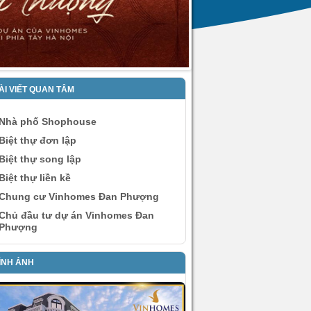
ÀI VIẾT QUAN TÂM
Nhà phố Shophouse
Biệt thự đơn lập
Biệt thự song lập
Biệt thự liền kề
Chung cư Vinhomes Đan Phượng
Chủ đầu tư dự án Vinhomes Đan
Phượng
ÌNH ẢNH