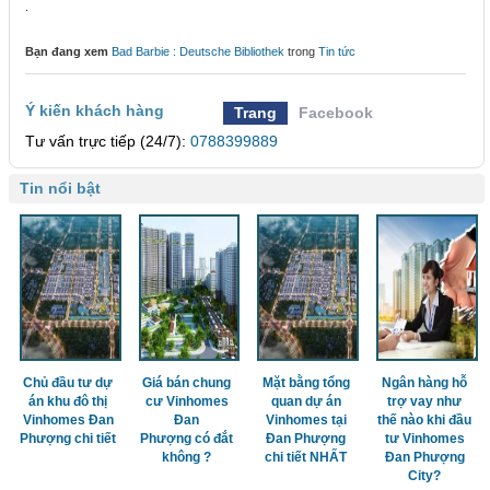
.
Bạn đang xem
Bad Barbie : Deutsche Bibliothek
trong
Tin tức
Ý kiến khách hàng
Trang
Facebook
Tư vấn trực tiếp (24/7):
0788399889
Tin nổi bật
Chủ đầu tư dự
Giá bán chung
Mặt bằng tổng
Ngân hàng hỗ
án khu đô thị
cư Vinhomes
quan dự án
trợ vay như
Vinhomes Đan
Đan
Vinhomes tại
thế nào khi đầu
Phượng chi tiết
Phượng có đắt
Đan Phượng
tư Vinhomes
không ?
chi tiết NHẤT
Đan Phượng
City?