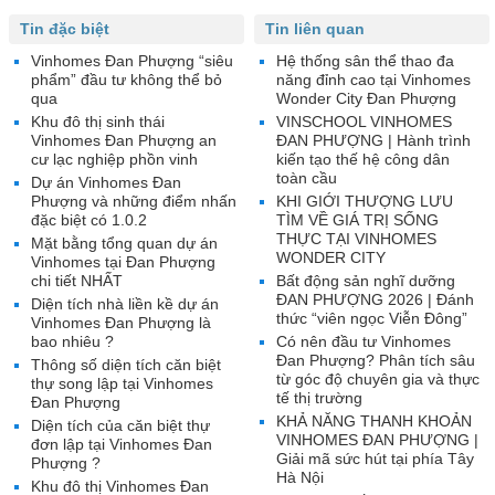
Tin đặc biệt
Tin liên quan
Vinhomes Đan Phượng “siêu
Hệ thống sân thể thao đa
phẩm” đầu tư không thể bỏ
năng đỉnh cao tại Vinhomes
qua
Wonder City Đan Phượng
Khu đô thị sinh thái
VINSCHOOL VINHOMES
Vinhomes Đan Phượng an
ĐAN PHƯỢNG | Hành trình
cư lạc nghiệp phồn vinh
kiến tạo thế hệ công dân
toàn cầu
Dự án Vinhomes Đan
Phượng và những điểm nhấn
KHI GIỚI THƯỢNG LƯU
đặc biệt có 1.0.2
TÌM VỀ GIÁ TRỊ SỐNG
THỰC TẠI VINHOMES
Mặt bằng tổng quan dự án
WONDER CITY
Vinhomes tại Đan Phượng
chi tiết NHẤT
Bất động sản nghĩ dưỡng
ĐAN PHƯỢNG 2026 | Đánh
Diện tích nhà liền kề dự án
thức “viên ngọc Viễn Đông”
Vinhomes Đan Phượng là
bao nhiêu ?
Có nên đầu tư Vinhomes
Đan Phượng? Phân tích sâu
Thông số diện tích căn biệt
từ góc độ chuyên gia và thực
thự song lập tại Vinhomes
tế thị trường
Đan Phượng
KHẢ NĂNG THANH KHOẢN
Diện tích của căn biệt thự
VINHOMES ĐAN PHƯỢNG |
đơn lập tại Vinhomes Đan
Giải mã sức hút tại phía Tây
Phượng ?
Hà Nội
Khu đô thị Vinhomes Đan