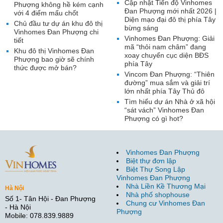
Cập nhật Tiến độ Vinhomes
Phượng không hề kém cạnh
Đan Phượng mới nhất 2026 |
với 4 điểm mấu chốt
Diện mạo đại đô thị phía Tây
Chủ đầu tư dự án khu đô thị
bừng sáng
Vinhomes Đan Phượng chi
Vinhomes Đan Phượng: Giải
tiết
mã “thỏi nam châm” đang
Khu đô thị Vinhomes Đan
xoay chuyển cục diện BĐS
Phượng bao giờ sẽ chính
phía Tây
thức được mở bán?
Vincom Đan Phượng: “Thiên
đường” mua sắm và giải trí
lớn nhất phía Tây Thủ đô
Tìm hiểu dự án Nhà ở xã hội
“sát vách” Vinhomes Đan
Phượng có gì hot?
Vinhomes Đan Phượng
Biệt thự đơn lập
Biệt Thự Song Lập
Vinhomes Đan Phượng
Nhà Liền Kề Thương Mại
Hà Nội
Nhà phố shophouse
Số 1- Tân Hội - Đan Phượng
Chung cư Vinhomes Đan
- Hà Nội
Phượng
Mobile: 078.839.9889