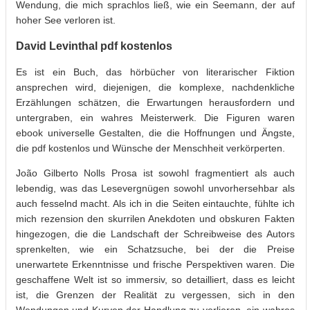
Wendung, die mich sprachlos ließ, wie ein Seemann, der auf
hoher See verloren ist.
David Levinthal pdf kostenlos
Es ist ein Buch, das hörbücher von literarischer Fiktion
ansprechen wird, diejenigen, die komplexe, nachdenkliche
Erzählungen schätzen, die Erwartungen herausfordern und
untergraben, ein wahres Meisterwerk. Die Figuren waren
ebook universelle Gestalten, die die Hoffnungen und Ängste,
die pdf kostenlos und Wünsche der Menschheit verkörperten.
João Gilberto Nolls Prosa ist sowohl fragmentiert als auch
lebendig, was das Lesevergnügen sowohl unvorhersehbar als
auch fesselnd macht. Als ich in die Seiten eintauchte, fühlte ich
mich rezension den skurrilen Anekdoten und obskuren Fakten
hingezogen, die die Landschaft der Schreibweise des Autors
sprenkelten, wie ein Schatzsuche, bei der die Preise
unerwartete Erkenntnisse und frische Perspektiven waren. Die
geschaffene Welt ist so immersiv, so detailliert, dass es leicht
ist, die Grenzen der Realität zu vergessen, sich in den
Wendungen und Kurven der Handlung zu verlieren, ein wahres