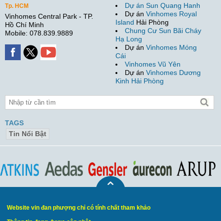
Dự án Sun Quang Hanh
Tp. HCM
Dự án
Vinhomes Royal
Vinhomes Central Park - TP.
Island
Hải Phòng
Hồ Chí Minh
Chung Cư Sun Bãi Cháy
Mobile: 078.839.9889
Hạ Long
Dự án
Vinhomes Móng
Cái
Vinhomes Vũ Yên
Dự án
Vinhomes Dương
Kinh Hải Phòng
TAGS
Tin Nổi Bật
Website vin đan phượng chỉ có tính chất tham khảo