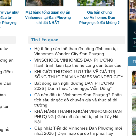
rợ vay như
Mặt bằng tổng quan dự án
Giá bán chung
 đầu tư
Vinhomes tại Đan Phượng
cư Vinhomes Đan
n Phượng
chi tiết NHẤT
Phượng có đắt không ?
?
Tin liên quan
u tư
Hệ thống sân thể thao đa năng đỉnh cao tại
Vinhomes Wonder City Đan Phượng
ượng an
VINSCHOOL VINHOMES ĐAN PHƯỢNG |
T
Hành trình kiến tạo thế hệ công dân toàn cầu
g điểm
KHI GIỚI THƯỢNG LƯU TÌM VỀ GIÁ TRỊ
SỐNG THỰC TẠI VINHOMES WONDER CITY
ại Đan
Bất động sản nghĩ dưỡng ĐAN PHƯỢNG
2026 | Đánh thức “viên ngọc Viễn Đông”
Đan
Có nên đầu tư Vinhomes Đan Phượng? Phân
tích sâu từ góc độ chuyên gia và thực tế thị
trường
p tại
KHẢ NĂNG THANH KHOẢN VINHOMES ĐAN
PHƯỢNG | Giải mã sức hút tại phía Tây Hà
Nội
Cập nhật Tiến độ Vinhomes Đan Phượng mới
ng hề
nhất 2026 | Diện mạo đại đô thị phía Tây