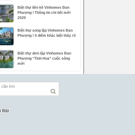
Biệt thự liền kề Vinhomes Đan
Phượng ! Thông tin chi tiết mới
2020
Biệt thự song lập Vinhomes Đan
Phượng ! 4 điểm khác biệt thấy rõ
Biệt thự đơn lập Vinhomes Đan
Phượng “Tinh Hoa” cuộc sống
mới
i Bật