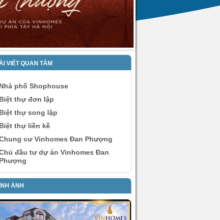
ÀI VIẾT QUAN TÂM
Nhà phố Shophouse
Biệt thự đơn lập
Biệt thự song lập
Biệt thự liền kề
Chung cư Vinhomes Đan Phượng
Chủ đầu tư dự án Vinhomes Đan
Phượng
ÌNH ẢNH