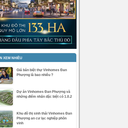
IN XEM NHIỀU
Giá bán biệt thự Vinhomes Đan
Phượng là bao nhiêu ?
Dự án Vinhomes Đan Phượng và
những điểm nhấn đặc biệt có 1.0.2
Khu đô thị sinh thái Vinhomes Đan
Phượng an cư lạc nghiệp phồn
vinh