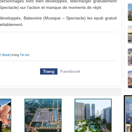
s personnages sont bien développés, télécharger gratuitement
 Spectacle) sur l’action et manque de moments de répit.
développés, Balavoine (Musique – Spectacle) les epub gratuit
rettablement.
[E-Book]
trong
Tin tức
Trang
Facebook