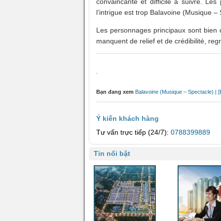
convaincante et difficile à suivre. Le
l’intrigue est trop Balavoine (Musique –
Les personnages principaux sont bien 
manquent de relief et de crédibilité, reg
.
Bạn đang xem
Balavoine (Musique – Spectacle) | 
Ý kiến khách hàng
Tư vấn trực tiếp (24/7):
0788399889
Tin nổi bật