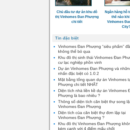
Chủ đầu tư dự án khu đô
Ngân hàng hỗ t
thị Vinhomes Đan Phượng
thế nào khi
chi tiết
Vinhomes Đa
City
Tin đặc biệt
Vinhomes Đan Phượng “siêu phẩm” đầ
không thể bỏ qua
Khu đô thị sinh thái Vinhomes Đan Ph
cư lạc nghiệp phồn vinh
Dự án Vinhomes Đan Phượng và nhữn
nhấn đặc biệt có 1.0.2
Mặt bằng tổng quan dự án Vinhomes t
Phượng chi tiết NHẤT
Diện tích nhà liền kề dự án Vinhomes 
Phượng là bao nhiêu ?
Thông số diện tích căn biệt thự song lậ
Vinhomes Đan Phượng
Diện tích của căn biệt thự đơn lập tại
Vinhomes Đan Phượng ?
Khu đô thị Vinhomes Đan Phượng khô
kém cạnh với 4 điểm mấu chốt