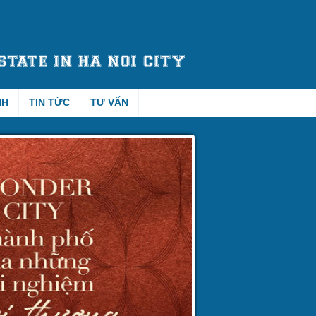
NH
TIN TỨC
TƯ VẤN