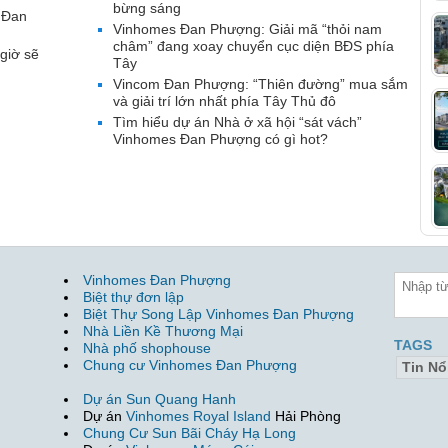
bừng sáng
 Đan
Vinhomes Đan Phượng: Giải mã “thỏi nam
châm” đang xoay chuyển cục diện BĐS phía
giờ sẽ
Tây
Vincom Đan Phượng: “Thiên đường” mua sắm
và giải trí lớn nhất phía Tây Thủ đô
Tìm hiểu dự án Nhà ở xã hội “sát vách”
Vinhomes Đan Phượng có gì hot?
Vinhomes Đan Phượng
Biệt thự đơn lập
Biệt Thự Song Lập Vinhomes Đan Phượng
Nhà Liền Kề Thương Mại
TAGS
Nhà phố shophouse
Chung cư Vinhomes Đan Phượng
Tin Nổ
Dự án Sun Quang Hanh
Dự án
Vinhomes Royal Island
Hải Phòng
Chung Cư Sun Bãi Cháy Hạ Long