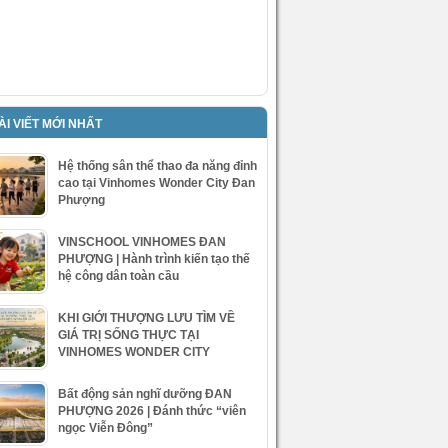
ÀI VIẾT MỚI NHẤT
Hệ thống sân thể thao đa năng đỉnh
cao tại Vinhomes Wonder City Đan
Phượng
VINSCHOOL VINHOMES ĐAN
PHƯỢNG | Hành trình kiến tạo thế
hệ công dân toàn cầu
KHI GIỚI THƯỢNG LƯU TÌM VỀ
GIÁ TRỊ SỐNG THỰC TẠI
VINHOMES WONDER CITY
Bất động sản nghĩ dưỡng ĐAN
PHƯỢNG 2026 | Đánh thức “viên
ngọc Viễn Đông”