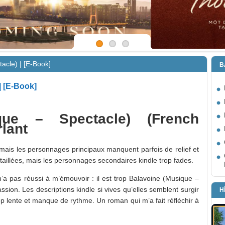
acle) | [E-Book]
B
| [E-Book]
que – Spectacle) (French
rlant
 mais les personnages principaux manquent parfois de relief et
détaillées, mais les personnages secondaires kindle trop fades.
i n’a pas réussi à m’émouvoir : il est trop Balavoine (Musique –
ion. Les descriptions kindle si vives qu’elles semblent surgir
H
trop lente et manque de rythme. Un roman qui m’a fait réfléchir à