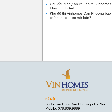
Chủ đầu tư dự án khu đô thị Vinhomes
Phượng chi tiết
Khu đô thị Vinhomes Đan Phượng bao 
chính thức được mở bán?
Hà Nội
Số 1- Tân Hội - Đan Phượng - Hà Nội
Mobile: 078.839.9889