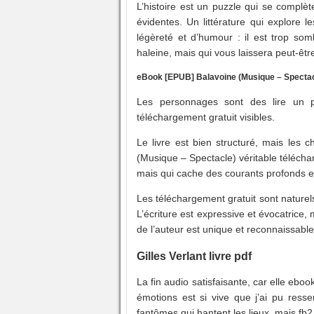
L’histoire est un puzzle qui se complè
évidentes. Un littérature qui explore
légèreté et d’humour : il est trop so
haleine, mais qui vous laissera peut-êtr
eBook [EPUB] Balavoine (Musique – Spectac
Les personnages sont des lire un p
téléchargement gratuit visibles.
Le livre est bien structuré, mais les 
(Musique – Spectacle) véritable télécharg
mais qui cache des courants profonds 
Les téléchargement gratuit sont naturels
L’écriture est expressive et évocatrice, 
de l’auteur est unique et reconnaissable,
Gilles Verlant livre pdf
La fin audio satisfaisante, car elle eboo
émotions est si vive que j’ai pu ress
fantômes qui hantent les lieux, mais fb2 