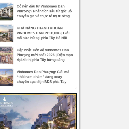
Có nên đầu tư Vinhomes Đan
Phượng? Phân tích sâu từ góc độ
chuyên gia và thực tế thị trường
KHẢ NĂNG THANH KHOẢN
VINHOMES ĐAN PHƯỢNG | Giải
mã sức hút tại phía Tây Hà Nội
Cập nhật Tiến độ Vinhomes Đan
Phượng mới nhất 2026 | Diện mạo
đại đô thị phía Tây bừng sáng
Vinhomes Đan Phượng: Giải mã
“thỏi nam châm” đang xoay
chuyển cục diện BĐS phía Tây