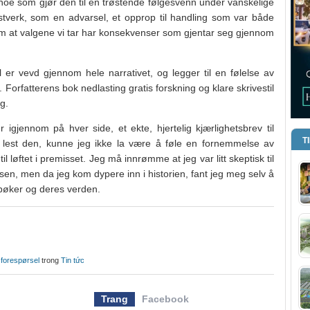
 noe som gjør den til en trøstende følgesvenn under vanskelige
astverk, som en advarsel, et opprop til handling som var både
 om at valgene vi tar har konsekvenser som gjentar seg gjennom
er vevd gjennom hele narrativet, og legger til en følelse av
. Forfatterens bok nedlasting gratis forskning og klare skrivestil
g.
 igjennom på hver side, et ekte, hjertelig kjærlighetsbrev til
T
 lest den, kunne jeg ikke la være å føle en fornemmelse av
il løftet i premisset. Jeg må innrømme at jeg var litt skeptisk til
n, men da jeg kom dypere inn i historien, fant jeg meg selv å
e bøker og deres verden.
 forespørsel
trong
Tin tức
Trang
Facebook