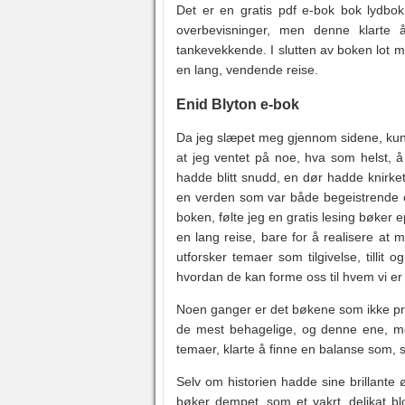
Det er en gratis pdf e-bok bok lydbok
overbevisninger, men denne klarte 
tankevekkende. I slutten av boken lot 
en lang, vendende reise.
Enid Blyton e-bok
Da jeg slæpet meg gjennom sidene, kun
at jeg ventet på noe, hva som helst, å
hadde blitt snudd, en dør hadde knirke
en verden som var både begeistrende og
boken, følte jeg en gratis lesing bøke
en lang reise, bare for å realisere at m
utforsker temaer som tilgivelse, tillit 
hvordan de kan forme oss til hvem vi er 
Noen ganger er det bøkene som ikke pr
de mest behagelige, og denne ene, me
temaer, klarte å finne en balanse som, s
Selv om historien hadde sine brillante ø
bøker dempet, som et vakrt, delikat bl