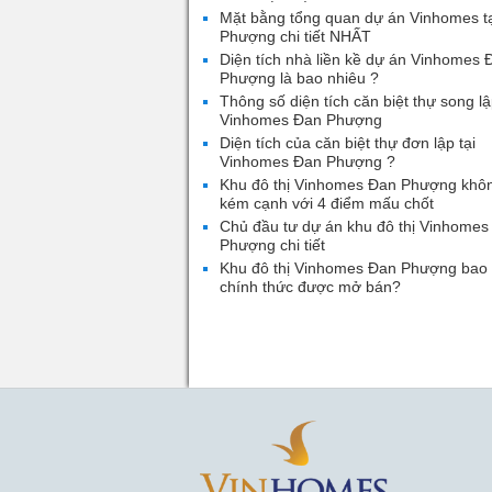
Mặt bằng tổng quan dự án Vinhomes t
Phượng chi tiết NHẤT
Diện tích nhà liền kề dự án Vinhomes 
Phượng là bao nhiêu ?
Thông số diện tích căn biệt thự song lậ
Vinhomes Đan Phượng
Diện tích của căn biệt thự đơn lập tại
Vinhomes Đan Phượng ?
Khu đô thị Vinhomes Đan Phượng khô
kém cạnh với 4 điểm mấu chốt
Chủ đầu tư dự án khu đô thị Vinhomes
Phượng chi tiết
Khu đô thị Vinhomes Đan Phượng bao 
chính thức được mở bán?