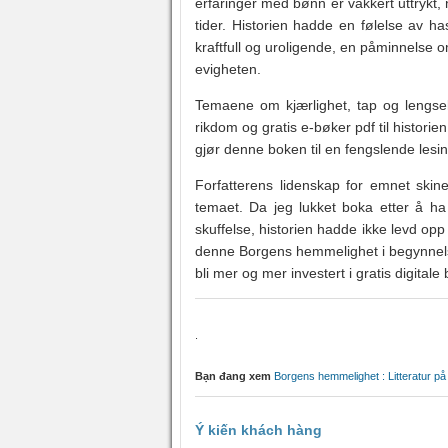
erfaringer med bønn er vakkert uttrykt,
tider. Historien hadde en følelse av h
kraftfull og uroligende, en påminnelse
evigheten.
Temaene om kjærlighet, tap og lengsel 
rikdom og gratis e-bøker pdf til historien
gjør denne boken til en fengslende lesin
Forfatterens lidenskap for emnet skiner
temaet. Da jeg lukket boka etter å ha
skuffelse, historien hadde ikke levd opp t
denne Borgens hemmelighet i begynnelse
bli mer og mer investert i gratis digital
.
Bạn đang xem
Borgens hemmelighet : Litteratur på
Ý kiến khách hàng