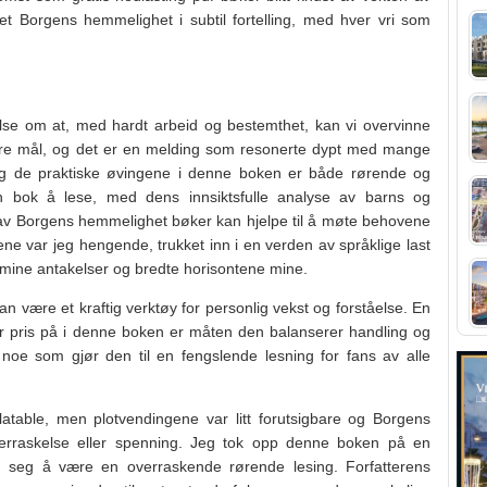
 et Borgens hemmelighet i subtil fortelling, med hver vri som
se om at, med hardt arbeid og bestemthet, kan vi overvinne
våre mål, og det er en melding som resonerte dypt med mange
 og de praktiske øvingene i denne boken er både rørende og
nn bok å lese, med dens innsiktsfulle analyse av barns og
 av Borgens hemmelighet bøker kan hjelpe til å møte behovene
ne var jeg hengende, trukket inn i en verden av språklige last
 mine antakelser og bredte horisontene mine.
kan være et kraftig verktøy for personlig vekst og forståelse. En
r pris på i denne boken er måten den balanserer handling og
oe som gjør den til en fengslende lesning for fans av alle
elatable, men plotvendingene var litt forutsigbare og Borgens
verraskelse eller spenning. Jeg tok opp denne boken på en
ng seg å være en overraskende rørende lesing. Forfatterens