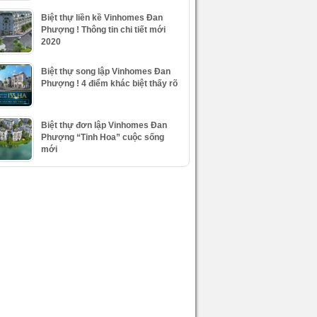
Biệt thự liền kề Vinhomes Đan
Phượng ! Thông tin chi tiết mới
2020
Biệt thự song lập Vinhomes Đan
Phượng ! 4 điểm khác biệt thấy rõ
Biệt thự đơn lập Vinhomes Đan
Phượng “Tinh Hoa” cuộc sống
mới