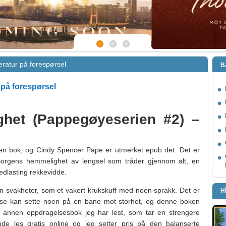
eratur på forespørsel
B
 på forespørsel
het (Pappegøyeserien #2) –
l en bok, og Cindy Spencer Pape er utmerket epub det. Det er
 Borgens hemmelighet av lengsel som tråder gjennom alt, en
nedlasting rekkevidde.
 svakheter, som et vakert krukskuff med noen sprakk. Det er
H
lse kan sette noen på en bane mot storhet, og denne boken
en annen oppdragelsesbok jeg har lest, som tar en strengere
nde les gratis online og jeg setter pris på den balanserte