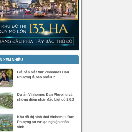
IN XEM NHIỀU
Giá bán biệt thự Vinhomes Đan
Phượng là bao nhiêu ?
Dự án Vinhomes Đan Phượng và
những điểm nhấn đặc biệt có 1.0.2
Khu đô thị sinh thái Vinhomes Đan
Phượng an cư lạc nghiệp phồn
vinh