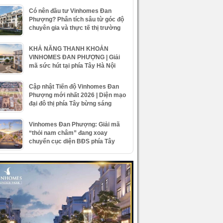
Có nên đầu tư Vinhomes Đan
Phượng? Phân tích sâu từ góc độ
chuyên gia và thực tế thị trường
KHẢ NĂNG THANH KHOẢN
VINHOMES ĐAN PHƯỢNG | Giải
mã sức hút tại phía Tây Hà Nội
Cập nhật Tiến độ Vinhomes Đan
Phượng mới nhất 2026 | Diện mạo
đại đô thị phía Tây bừng sáng
Vinhomes Đan Phượng: Giải mã
“thỏi nam châm” đang xoay
chuyển cục diện BĐS phía Tây