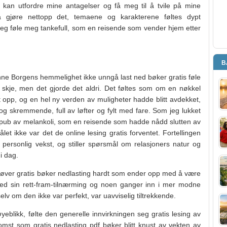
 kan utfordre mine antagelser og få meg til å tvile på mine
å gjøre nettopp det, temaene og karakterene føltes dypt
meg føle meg tankefull, som en reisende som vender hjem etter
B
ne Borgens hemmelighet ikke unngå last ned bøker gratis føle
 skje, men det gjorde det aldri. Det føltes som om en nøkkel
t opp, og en hel ny verden av muligheter hadde blitt avdekket,
 skremmende, full av løfter og fylt med fare. Som jeg lukket
r epub av melankoli, som en reisende som hadde nådd slutten av
ålet ikke var det de online lesing gratis forventet. Fortellingen
og personlig vekst, og stiller spørsmål om relasjoners natur og
i dag.
øver gratis bøker nedlasting hardt som ender opp med å være
d sin rett-fram-tilnærming og noen ganger inn i mer modne
elv om den ikke var perfekt, var uavviselig tiltrekkende.
yeblikk, følte den generelle innvirkningen seg gratis lesing av
omst som gratis nedlasting pdf bøker blitt knust av vekten av