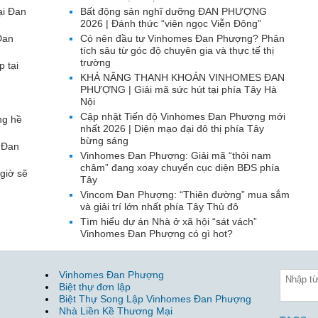
ại Đan
Bất động sản nghĩ dưỡng ĐAN PHƯỢNG
2026 | Đánh thức “viên ngọc Viễn Đông”
Đan
Có nên đầu tư Vinhomes Đan Phượng? Phân
tích sâu từ góc độ chuyên gia và thực tế thị
trường
p tại
KHẢ NĂNG THANH KHOẢN VINHOMES ĐAN
PHƯỢNG | Giải mã sức hút tại phía Tây Hà
Nội
Cập nhật Tiến độ Vinhomes Đan Phượng mới
ng hề
nhất 2026 | Diện mạo đại đô thị phía Tây
bừng sáng
 Đan
Vinhomes Đan Phượng: Giải mã “thỏi nam
châm” đang xoay chuyển cục diện BĐS phía
giờ sẽ
Tây
Vincom Đan Phượng: “Thiên đường” mua sắm
và giải trí lớn nhất phía Tây Thủ đô
Tìm hiểu dự án Nhà ở xã hội “sát vách”
Vinhomes Đan Phượng có gì hot?
Vinhomes Đan Phượng
Biệt thự đơn lập
Biệt Thự Song Lập Vinhomes Đan Phượng
Nhà Liền Kề Thương Mại