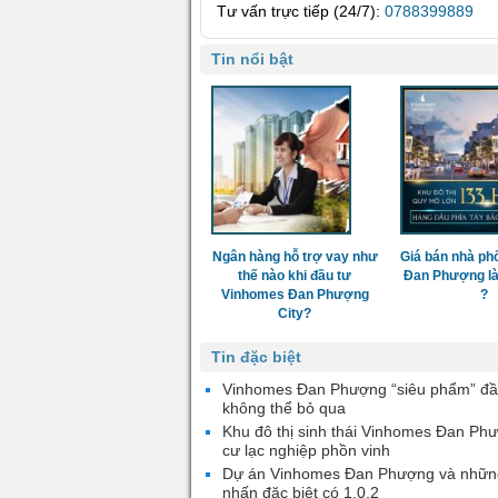
Tư vấn trực tiếp (24/7):
0788399889
Tin nổi bật
Ngân hàng hỗ trợ vay như
Giá bán nhà ph
thế nào khi đầu tư
Đan Phượng là
Vinhomes Đan Phượng
?
City?
Tin đặc biệt
Vinhomes Đan Phượng “siêu phẩm” đầ
không thể bỏ qua
Khu đô thị sinh thái Vinhomes Đan Ph
cư lạc nghiệp phồn vinh
Dự án Vinhomes Đan Phượng và nhữn
nhấn đặc biệt có 1.0.2