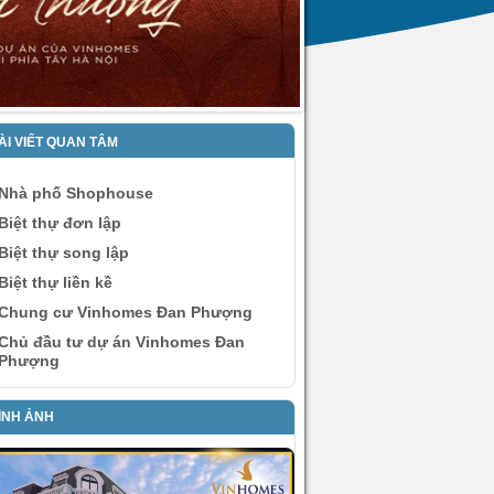
ÀI VIẾT QUAN TÂM
Nhà phố Shophouse
Biệt thự đơn lập
Biệt thự song lập
Biệt thự liền kề
Chung cư Vinhomes Đan Phượng
Chủ đầu tư dự án Vinhomes Đan
Phượng
ÌNH ẢNH