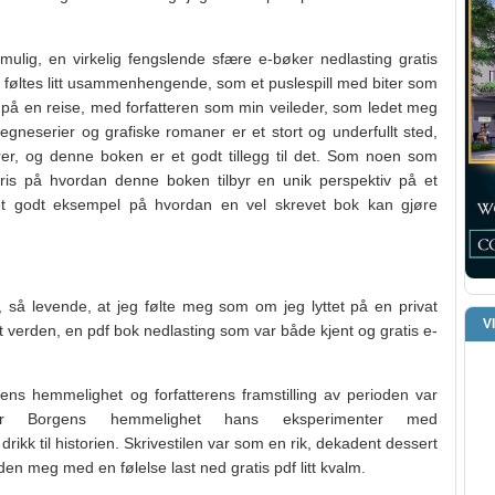
mulig, en virkelig fengslende sfære e-bøker nedlasting gratis
 føltes litt usammenhengende, som et puslespill med biter som
e på en reise, med forfatteren som min veileder, som ledet meg
egneserier og grafiske romaner er et stort og underfullt sted,
terer, og denne boken er et godt tillegg til det. Som noen som
 pris på hvordan denne boken tilbyr en unik perspektiv på et
 et godt eksempel på hvordan en vel skrevet bok kan gjøre
 så levende, at jeg følte meg som om jeg lyttet på en privat
V
jult verden, en pdf bok nedlasting som var både kjent og gratis e-
ens hemmelighet og forfatterens framstilling av perioden var
ar Borgens hemmelighet hans eksperimenter med
rikk til historien. Skrivestilen var som en rik, dekadent dessert
t den meg med en følelse last ned gratis pdf litt kvalm.