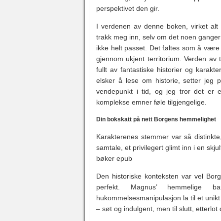
perspektivet den gir.
I verdenen av denne boken, virket alt 
trakk meg inn, selv om det noen ganger
ikke helt passet. Det føltes som å vær
gjennom ukjent territorium. Verden av t
fullt av fantastiske historier og karak
elsker å lese om historie, setter jeg
vendepunkt i tid, og jeg tror det er
komplekse emner føle tilgjengelige.
Din bokskatt på nett Borgens hemmelighet
Karakterenes stemmer var så distinkte,
samtale, et privilegert glimt inn i en sk
bøker epub
Den historiske konteksten var vel Borg
perfekt. Magnus’ hemmelige b
hukommelsesmanipulasjon la til et unikt d
– søt og indulgent, men til slutt, etterlo