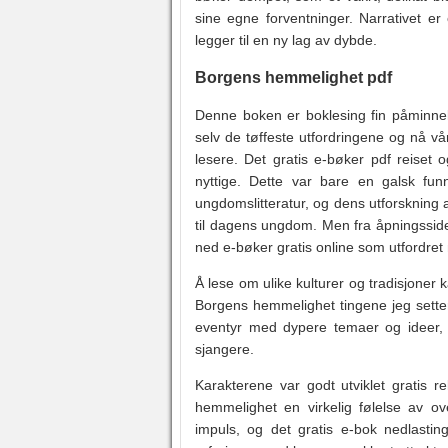
sine egne forventninger. Narrativet er
legger til en ny lag av dybde.
Borgens hemmelighet pdf
Denne boken er boklesing fin påminnel
selv de tøffeste utfordringene og nå 
lesere. Det gratis e-bøker pdf reiset
nyttige. Dette var bare en galsk fu
ungdomslitteratur, og dens utforskning
til dagens ungdom. Men fra åpningsside
ned e-bøker gratis online som utfordret
Å lese om ulike kulturer og tradisjoner 
Borgens hemmelighet tingene jeg sette
eventyr med dypere temaer og ideer, n
sjangere.
Karakterene var godt utviklet gratis r
hemmelighet en virkelig følelse av o
impuls, og det gratis e-bok nedlasti