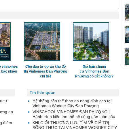
ố vinhomes
Chủ đầu tư dự án khu đô
Giá bán chung
 bao nhiêu
thị Vinhomes Đan Phượng
cư Vinhomes Đan
chi tiết
Phượng có đắt không ?
Tin liên quan
u tư
Hệ thống sân thể thao đa năng đỉnh cao tại
Vinhomes Wonder City Đan Phượng
ượng an
VINSCHOOL VINHOMES ĐAN PHƯỢNG |
Hành trình kiến tạo thế hệ công dân toàn cầu
g điểm
KHI GIỚI THƯỢNG LƯU TÌM VỀ GIÁ TRỊ
SỐNG THỰC TẠI VINHOMES WONDER CITY