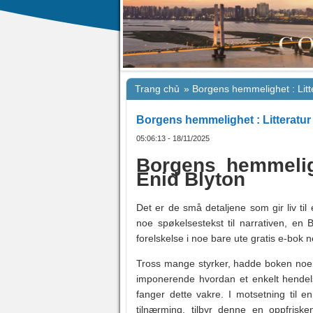
Trang chủ
»
Borgens hemmelighet : Litt
Borgens hemmelighet : Litteratur
05:06:13 - 18/11/2025
Borgens hemmelig
Enid Blyton
Det er de små detaljene som gir liv ti
noe spøkelsestekst til narrativen, en
forelskelse i noe bare ute gratis e-bok 
Tross mange styrker, hadde boken noen
imponerende hvordan et enkelt hende
fanger dette vakre. I motsetning til 
tilnærming, tilbyr denne en oppfriske