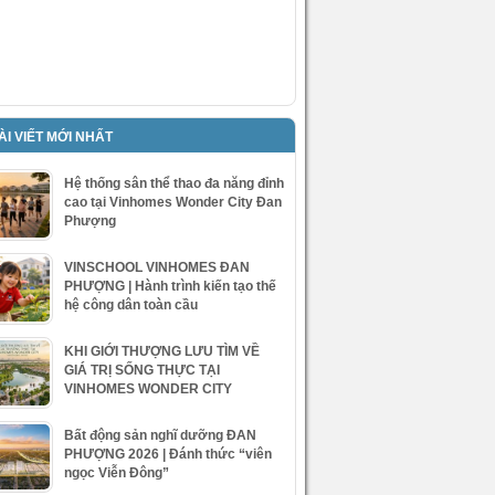
ÀI VIẾT MỚI NHẤT
Hệ thống sân thể thao đa năng đỉnh
cao tại Vinhomes Wonder City Đan
Phượng
VINSCHOOL VINHOMES ĐAN
PHƯỢNG | Hành trình kiến tạo thế
hệ công dân toàn cầu
KHI GIỚI THƯỢNG LƯU TÌM VỀ
GIÁ TRỊ SỐNG THỰC TẠI
VINHOMES WONDER CITY
Bất động sản nghĩ dưỡng ĐAN
PHƯỢNG 2026 | Đánh thức “viên
ngọc Viễn Đông”