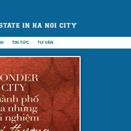
NH
TIN TỨC
TƯ VẤN