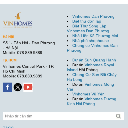
Vinhomes Đan Phượng
Biệt thự đơn lập
Biệt Thự Song Lập
Vinhomes Đan Phượng
Nhà Liền Kề Thương Mại
Hà Nội
Nhà phố shophouse
Số 1- Tân Hội - Đan Phượng
Chung cư Vinhomes Đan
- Hà Nội
Phượng
Mobile: 078.839.9889
Dự án Sun Quang Hanh
Tp. HCM
Dự án
Vinhomes Royal
Vinhomes Central Park - TP.
Island
Hải Phòng
Hồ Chí Minh
Chung Cư Sun Bãi Cháy
Mobile: 078.839.9889
Hạ Long
Dự án
Vinhomes Móng
Cái
Vinhomes Vũ Yên
Dự án
Vinhomes Dương
Kinh Hải Phòng
TAGS