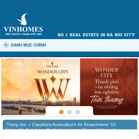
DANH MỤC CHÍNH
Trang chủ
»
Capybara Ausmalbuch für Erwachsene: 52
liebevolle Capybara-Illustrationen zum Stressabbau und
kreativen Abschalten : Ebook