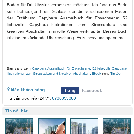
Boden für Drittklässler verbessern möchten. Ich fand das Ende
sehr befriedigend, ein Schluss, der die verschiedenen Fäden
der Erzählung Capybara Ausmalbuch für Erwachsene: 52
liebevolle Capybara-Illustrationen zum Stressabbau und
kreativen Abschalten sinnvolle Weise verknüpfte. Dieses Buch
ist eine entzückende Überraschung. Es ist sexy und spannend.
.
Bạn đang xem
Capybara Ausmalbuch für Erwachsene: 52 liebevolle Capybara-
Illustrationen zum Stressabbau und kreativen Abschalten : Ebook
trong
Tin tức
Ý kiến khách hàng
Trang
Facebook
Tư vấn trực tiếp (24/7):
0788399889
Tin nổi bật