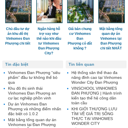
Chủ đầu tư dự
Ngân hàng hỗ
Giá bán chung
Mặt bằng tổng
án khu đô thị
trợ vay như
cư Vinhomes
quan dự án
Vinhomes Đan
thế nào khi đầu
Đan
Vinhomes tại
Phượng chi tiết
tư Vinhomes
Phượng có đắt
Đan Phượng
Đan Phượng
không ?
chi tiết NHẤT
City?
Tin đặc biệt
Tin liên quan
Vinhomes Đan Phượng “siêu
Hệ thống sân thể thao đa
phẩm” đầu tư không thể bỏ
năng đỉnh cao tại Vinhomes
qua
Wonder City Đan Phượng
Khu đô thị sinh thái
VINSCHOOL VINHOMES
Vinhomes Đan Phượng an
ĐAN PHƯỢNG | Hành trình
cư lạc nghiệp phồn vinh
kiến tạo thế hệ công dân
toàn cầu
Dự án Vinhomes Đan
Phượng và những điểm nhấn
KHI GIỚI THƯỢNG LƯU
đặc biệt có 1.0.2
TÌM VỀ GIÁ TRỊ SỐNG
THỰC TẠI VINHOMES
Mặt bằng tổng quan dự án
WONDER CITY
Vinhomes tại Đan Phượng