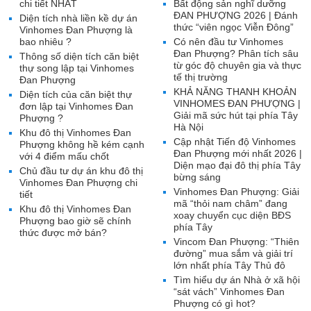
chi tiết NHẤT
Bất động sản nghĩ dưỡng
ĐAN PHƯỢNG 2026 | Đánh
Diện tích nhà liền kề dự án
thức “viên ngọc Viễn Đông”
Vinhomes Đan Phượng là
bao nhiêu ?
Có nên đầu tư Vinhomes
Đan Phượng? Phân tích sâu
Thông số diện tích căn biệt
từ góc độ chuyên gia và thực
thự song lập tại Vinhomes
tế thị trường
Đan Phượng
KHẢ NĂNG THANH KHOẢN
Diện tích của căn biệt thự
VINHOMES ĐAN PHƯỢNG |
đơn lập tại Vinhomes Đan
Giải mã sức hút tại phía Tây
Phượng ?
Hà Nội
Khu đô thị Vinhomes Đan
Cập nhật Tiến độ Vinhomes
Phượng không hề kém cạnh
Đan Phượng mới nhất 2026 |
với 4 điểm mấu chốt
Diện mạo đại đô thị phía Tây
Chủ đầu tư dự án khu đô thị
bừng sáng
Vinhomes Đan Phượng chi
Vinhomes Đan Phượng: Giải
tiết
mã “thỏi nam châm” đang
Khu đô thị Vinhomes Đan
xoay chuyển cục diện BĐS
Phượng bao giờ sẽ chính
phía Tây
thức được mở bán?
Vincom Đan Phượng: “Thiên
đường” mua sắm và giải trí
lớn nhất phía Tây Thủ đô
Tìm hiểu dự án Nhà ở xã hội
“sát vách” Vinhomes Đan
Phượng có gì hot?