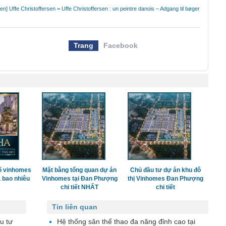
n] Uffe Christoffersen = Uffe Christoffersen : un peintre danois – Adgang til bøger
Trang
Facebook
ố vinhomes
Mặt bằng tổng quan dự án
Chủ đầu tư dự án khu đô
 bao nhiêu
Vinhomes tại Đan Phượng
thị Vinhomes Đan Phượng
chi tiết NHẤT
chi tiết
Tin liên quan
u tư
Hệ thống sân thể thao đa năng đỉnh cao tại