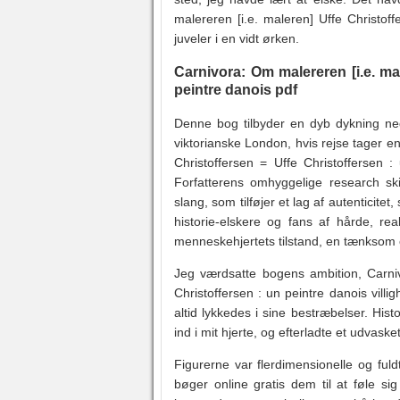
malereren [i.e. maleren] Uffe Christof
juveler i en vidt ørken.
Carnivora: Om malereren [i.e. mal
peintre danois pdf
Denne bog tilbyder en dyb dykning ned
viktorianske London, hvis rejse tager e
Christoffersen = Uffe Christoffersen :
Forfatterens omhyggelige research ski
slang, som tilføjer et lag af autenticit
historie-elskere og fans af hårde, real
menneskehjertets tilstand, en tænksom o
Jeg værdsatte bogens ambition, Carniv
Christoffersen : un peintre danois vill
altid lykkedes i sine bestræbelser. Hist
ind i mit hjerte, og efterladte et udvaske
Figurerne var flerdimensionelle og ful
bøger online gratis dem til at føle si