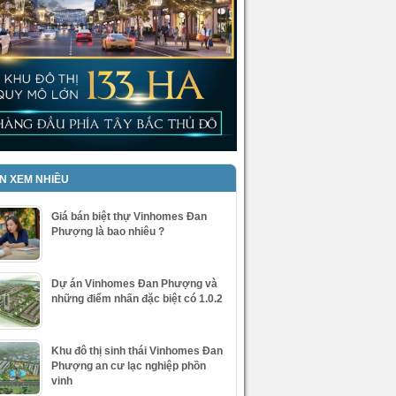
IN XEM NHIỀU
Giá bán biệt thự Vinhomes Đan
Phượng là bao nhiêu ?
Dự án Vinhomes Đan Phượng và
những điểm nhấn đặc biệt có 1.0.2
Khu đô thị sinh thái Vinhomes Đan
Phượng an cư lạc nghiệp phồn
vinh