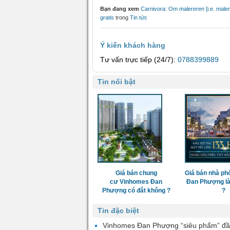
Bạn đang xem
Carnivora: Om malereren [i.e. malere
gratis
trong
Tin tức
Ý kiến khách hàng
Tư vấn trực tiếp (24/7):
0788399889
Tin nổi bật
Giá bán chung
Giá bán nhà ph
cư Vinhomes Đan
Đan Phượng là
Phượng có đắt không ?
?
Tin đặc biệt
Vinhomes Đan Phượng “siêu phẩm” đầ