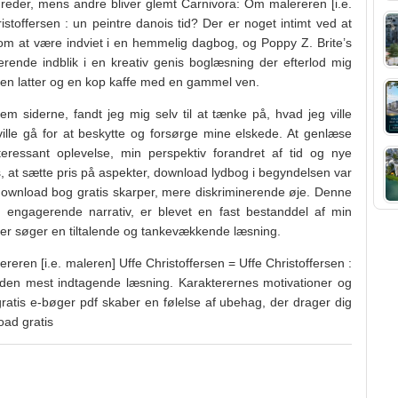
ndreder, mens andre bliver glemt Carnivora: Om malereren [i.e.
istoffersen : un peintre danois tid? Der er noget intimt ved at
som at være indviet i en hemmelig dagbog, og Poppy Z. Brite’s
erende indblik i en kreativ genis boglæsning der efterlod mig
lt en latter og en kop kaffe med en gammel ven.
 siderne, fandt jeg mig selv til at tænke på, hvad jeg ville
 ville gå for at beskytte og forsørge mine elskede. At genlæse
eressant oplevelse, min perspektiv forandret af tid og nye
lys, at sætte pris på aspekter, download lydbog i begyndelsen var
ownload bog gratis skarper, mere diskriminerende øje. Denne
engagerende narrativ, er blevet en fast bestanddel af min
, der søger en tiltalende og tankevækkende læsning.
ren [i.e. maleren] Uffe Christoffersen = Uffe Christoffersen :
 den mest indtagende læsning. Karakterernes motivationer og
ratis e-bøger pdf skaber en følelse af ubehag, der drager dig
load gratis