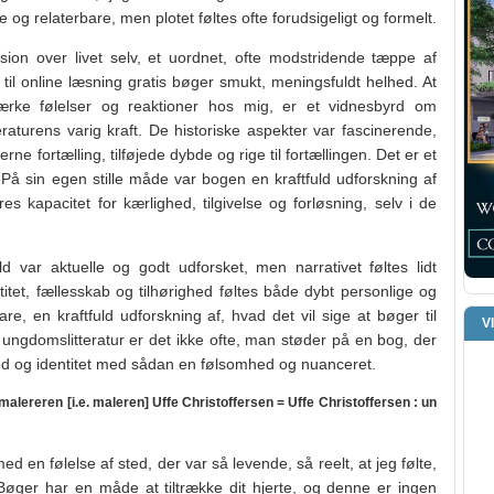
 og relaterbare, men plotet føltes ofte forudsigeligt og formelt.
on over livet selv, et uordnet, ofte modstridende tæppe af
 til online læsning gratis bøger smukt, meningsfuldt helhed. At
rke følelser og reaktioner hos mig, er et vidnesbyrd om
eraturens varig kraft. De historiske aspekter var fascinerende,
ne fortælling, tilføjede dybde og rige til fortællingen. Det er et
. På sin egen stille måde var bogen en kraftfuld udforskning af
 kapacitet for kærlighed, tilgivelse og forløsning, selv i de
d var aktuelle og godt udforsket, men narrativet føltes lidt
et, fællesskab og tilhørighed føltes både dybt personlige og
re, en kraftfuld udforskning af, hvad det vil sige at bøger til
V
ungdomslitteratur er det ikke ofte, man støder på en bog, der
 og identitet med sådan en følsomhed og nuanceret.
alereren [i.e. maleren] Uffe Christoffersen = Uffe Christoffersen : un
 en følelse af sted, der var så levende, så reelt, at jeg følte,
Bøger har en måde at tiltrække dit hjerte, og denne er ingen