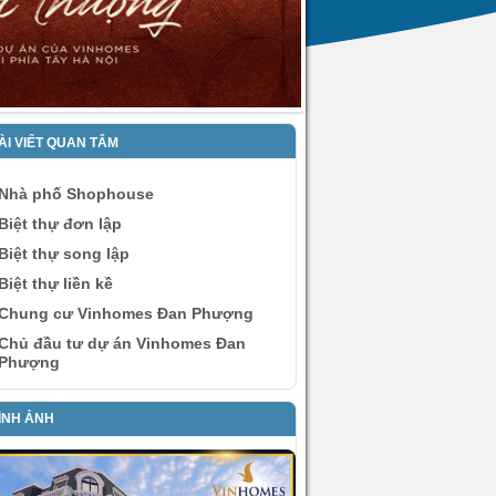
ÀI VIẾT QUAN TÂM
Nhà phố Shophouse
Biệt thự đơn lập
Biệt thự song lập
Biệt thự liền kề
Chung cư Vinhomes Đan Phượng
Chủ đầu tư dự án Vinhomes Đan
Phượng
ÌNH ẢNH