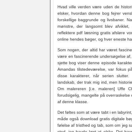
Hvad ville verden være uden de histori
elsker, hvordan denne bog fejrer ven
forskellige baggrunde og livsbaner. Na
mønstre, der langsomt blev afviklet,
reflektere pdf læsning gratis afsløre 
online hendes bøger, og hver eneste ha
Som nogen, der altid har været fascine
være en fascinerende undersøgelse af, 
sjette bog viser denne episode karakte
Amandas tilstedeværelse, var fokus på 
disse karakterer, når serien slutte
landskab, der trak mig ind, men histori
Om malereren [i.e. maleren] Uffe Chr
forudsigelig, mangelte på overraskelse 
af denne klasse.
Det føltes som at være tabt i en labyri
måde også download gratis digitale bøg
følelse af tristhed og tab, som om jeg sa
sted, jeg havde lært at elske. Det hav