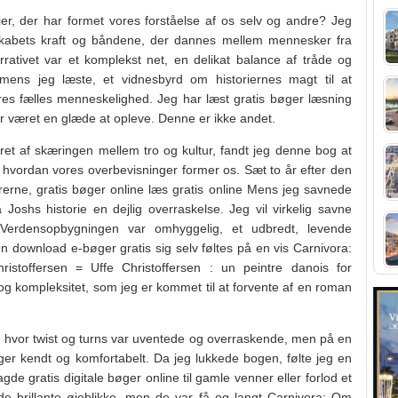
er, der har formet vores forståelse af os selv og andre? Jeg
skabets kraft og båndene, der dannes mellem mennesker fra
rrativet var et komplekst net, en delikat balance af tråde og
 mens jeg læste, et vidnesbyrd om historiernes magt til at
vores fælles menneskelighed. Jeg har læst gratis bøger læsning
r været en glæde at opleve. Denne er ikke andet.
ret af skæringen mellem tro og kultur, fandt jeg denne bog at
hvordan vores overbevisninger former os. Sæt to år efter den
rerne, gratis bøger online læs gratis online Mens jeg savnede
Joshs historie en dejlig overraskelse. Jeg vil virkelig savne
r. Verdensopbygningen var omhyggelig, et udbredt, levende
en download e-bøger gratis sig selv føltes på en vis Carnivora:
istoffersen = Uffe Christoffersen : un peintre danois for
og kompleksitet, som jeg er kommet til at forvente af en roman
nt, hvor twist og turns var uventede og overraskende, men på en
er kendt og komfortabelt. Da jeg lukkede bogen, følte jeg en
gde gratis digitale bøger online til gamle venner eller forlod et
de brillante øjeblikke, men de var få og langt Carnivora: Om