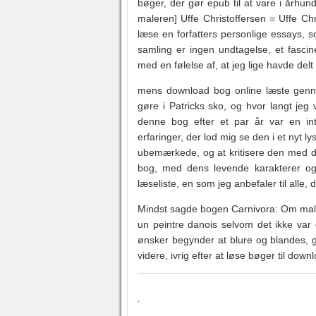
bøger, der gør epub til at vare i århu
maleren] Uffe Christoffersen = Uffe Chr
læse en forfatters personlige essays, 
samling er ingen undtagelse, et fascin
med en følelse af, at jeg lige havde de
mens download bog online læste gennem
gøre i Patricks sko, og hvor langt jeg
denne bog efter et par år var en int
erfaringer, der lod mig se den i et nyt 
ubemærkede, og at kritisere den med d
bog, med dens levende karakterer og 
læseliste, en som jeg anbefaler til alle
Mindst sagde bogen Carnivora: Om malere
un peintre danois selvom det ikke var
ønsker begynder at blure og blandes, g
videre, ivrig efter at løse bøger til down
.