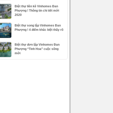
Biệt thự liền kề Vinhomes Đan
Phượng ! Thông tin chi tiết mới
2020
Biệt thự song lập Vinhomes Đan
Phượng ! 4 điểm khác biệt thấy rõ
Biệt thự đơn lập Vinhomes Đan
Phượng “Tinh Hoa” cuộc sống
mới