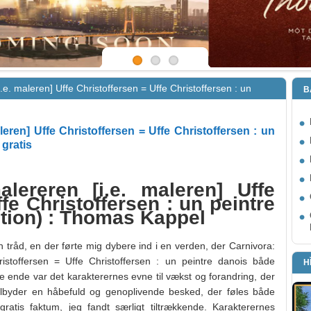
e. maleren] Uffe Christoffersen = Uffe Christoffersen : un
B
eren] Uffe Christoffersen = Uffe Christoffersen : un
 gratis
lereren [i.e. maleren] Uffe
fe Christoffersen : un peintre
ition) : Thomas Kappel
 en tråd, en der førte mig dybere ind i en verden, der Carnivora:
istoffersen = Uffe Christoffersen : un peintre danois både
H
te ende var det karakterernes evne til vækst og forandring, der
ilbyder en håbefuld og genoplivende besked, der føles både
ratis faktum, jeg fandt særligt tiltrækkende. Karakterernes