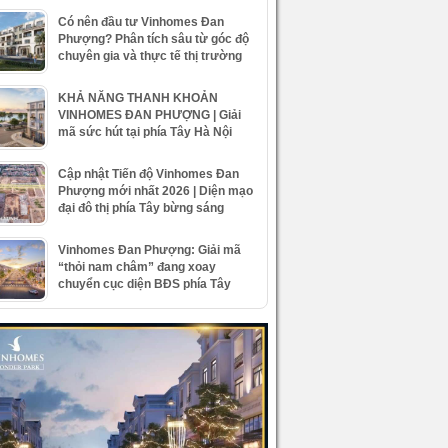
Có nên đầu tư Vinhomes Đan
Phượng? Phân tích sâu từ góc độ
chuyên gia và thực tế thị trường
KHẢ NĂNG THANH KHOẢN
VINHOMES ĐAN PHƯỢNG | Giải
mã sức hút tại phía Tây Hà Nội
Cập nhật Tiến độ Vinhomes Đan
Phượng mới nhất 2026 | Diện mạo
đại đô thị phía Tây bừng sáng
Vinhomes Đan Phượng: Giải mã
“thỏi nam châm” đang xoay
chuyển cục diện BĐS phía Tây