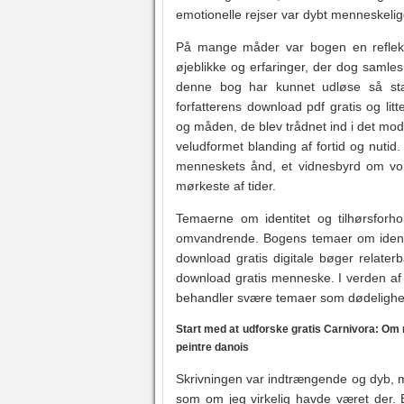
emotionelle rejser var dybt menneskelige
På mange måder var bogen en refleksi
øjeblikke og erfaringer, der dog samles
denne bog har kunnet udløse så stæ
forfatterens download pdf gratis og litt
og måden, de blev trådnet ind i det moder
veludformet blanding af fortid og nutid
menneskets ånd, et vidnesbyrd om vores
mørkeste af tider.
Temaerne om identitet og tilhørsforhol
omvandrende. Bogens temaer om identit
download gratis digitale bøger relaterba
download gratis menneske. I verden af 
behandler svære temaer som dødelighed
Start med at udforske gratis Carnivora: Om m
peintre danois
Skrivningen var indtrængende og dyb, med
som om jeg virkelig havde været der. 