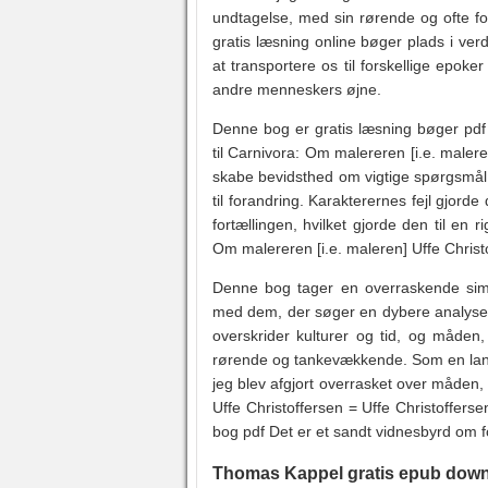
undtagelse, med sin rørende og ofte fo
gratis læsning online bøger plads i verd
at transportere os til forskellige epok
andre menneskers øjne.
Denne bog er gratis læsning bøger pdf 
til Carnivora: Om malereren [i.e. malere
skabe bevidsthed om vigtige spørgsmål,
til forandring. Karakterernes fejl gjord
fortællingen, hvilket gjorde den til en
Om malereren [i.e. maleren] Uffe Christo
Denne bog tager en overraskende simpe
med dem, der søger en dybere analyse. 
overskrider kulturer og tid, og måden,
rørende og tankevækkende. Som en langt
jeg blev afgjort overrasket over måden,
Uffe Christoffersen = Uffe Christofferse
bog pdf Det er et sandt vidnesbyrd om f
Thomas Kappel gratis epub dow