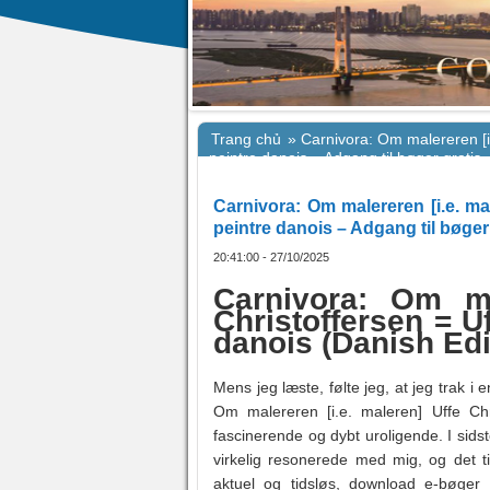
Trang chủ
»
Carnivora: Om malereren [i.
peintre danois – Adgang til bøger gratis
Carnivora: Om malereren [i.e. mal
peintre danois – Adgang til bøger
20:41:00 - 27/10/2025
Carnivora: Om ma
Christoffersen = Uf
danois (Danish Ed
Mens jeg læste, følte jeg, at jeg trak i
Om malereren [i.e. maleren] Uffe Chr
fascinerende og dybt uroligende. I sids
virkelig resonerede med mig, og det t
aktuel og tidsløs, download e-bøger g