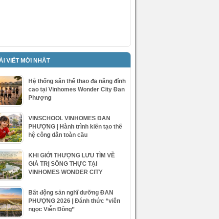
ÀI VIẾT MỚI NHẤT
Hệ thống sân thể thao đa năng đỉnh
cao tại Vinhomes Wonder City Đan
Phượng
VINSCHOOL VINHOMES ĐAN
PHƯỢNG | Hành trình kiến tạo thế
hệ công dân toàn cầu
KHI GIỚI THƯỢNG LƯU TÌM VỀ
GIÁ TRỊ SỐNG THỰC TẠI
VINHOMES WONDER CITY
Bất động sản nghĩ dưỡng ĐAN
PHƯỢNG 2026 | Đánh thức “viên
ngọc Viễn Đông”