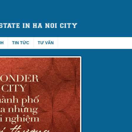
NH
TIN TỨC
TƯ VẤN