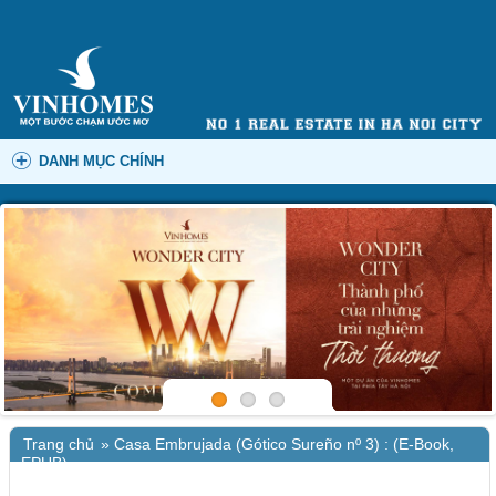
DANH MỤC CHÍNH
Trang chủ
»
Casa Embrujada (Gótico Sureño nº 3) : (E-Book,
EPUB)