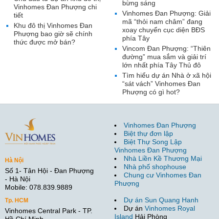
bừng sáng
Vinhomes Đan Phượng chi
Vinhomes Đan Phượng: Giải
tiết
mã “thỏi nam châm” đang
Khu đô thị Vinhomes Đan
xoay chuyển cục diện BĐS
Phượng bao giờ sẽ chính
phía Tây
thức được mở bán?
Vincom Đan Phượng: “Thiên
đường” mua sắm và giải trí
lớn nhất phía Tây Thủ đô
Tìm hiểu dự án Nhà ở xã hội
“sát vách” Vinhomes Đan
Phượng có gì hot?
Vinhomes Đan Phượng
Biệt thự đơn lập
Biệt Thự Song Lập
Vinhomes Đan Phượng
Nhà Liền Kề Thương Mại
Hà Nội
Nhà phố shophouse
Số 1- Tân Hội - Đan Phượng
Chung cư Vinhomes Đan
- Hà Nội
Phượng
Mobile: 078.839.9889
Dự án Sun Quang Hanh
Tp. HCM
Dự án
Vinhomes Royal
Vinhomes Central Park - TP.
Island
Hải Phòng
Hồ Chí Minh