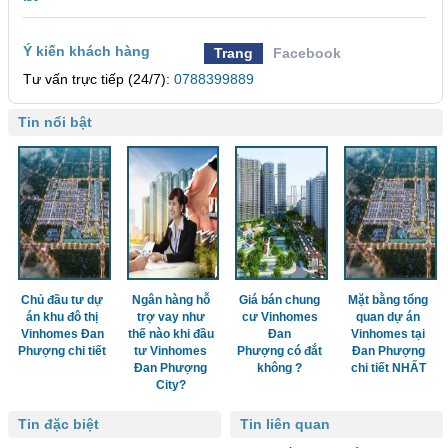
Ý kiến khách hàng
Trang
Facebook
Tư vấn trực tiếp (24/7):
0788399889
Tin nổi bật
Chủ đầu tư dự
Ngân hàng hỗ
Giá bán chung
Mặt bằng tổng
án khu đô thị
trợ vay như
cư Vinhomes
quan dự án
Vinhomes Đan
thế nào khi đầu
Đan
Vinhomes tại
Phượng chi tiết
tư Vinhomes
Phượng có đắt
Đan Phượng
Đan Phượng
không ?
chi tiết NHẤT
City?
Tin đặc biệt
Tin liên quan