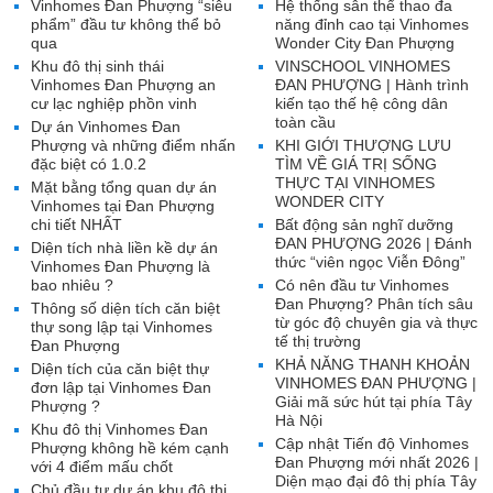
Vinhomes Đan Phượng “siêu
Hệ thống sân thể thao đa
phẩm” đầu tư không thể bỏ
năng đỉnh cao tại Vinhomes
qua
Wonder City Đan Phượng
Khu đô thị sinh thái
VINSCHOOL VINHOMES
Vinhomes Đan Phượng an
ĐAN PHƯỢNG | Hành trình
cư lạc nghiệp phồn vinh
kiến tạo thế hệ công dân
toàn cầu
Dự án Vinhomes Đan
Phượng và những điểm nhấn
KHI GIỚI THƯỢNG LƯU
đặc biệt có 1.0.2
TÌM VỀ GIÁ TRỊ SỐNG
THỰC TẠI VINHOMES
Mặt bằng tổng quan dự án
WONDER CITY
Vinhomes tại Đan Phượng
chi tiết NHẤT
Bất động sản nghĩ dưỡng
ĐAN PHƯỢNG 2026 | Đánh
Diện tích nhà liền kề dự án
thức “viên ngọc Viễn Đông”
Vinhomes Đan Phượng là
bao nhiêu ?
Có nên đầu tư Vinhomes
Đan Phượng? Phân tích sâu
Thông số diện tích căn biệt
từ góc độ chuyên gia và thực
thự song lập tại Vinhomes
tế thị trường
Đan Phượng
KHẢ NĂNG THANH KHOẢN
Diện tích của căn biệt thự
VINHOMES ĐAN PHƯỢNG |
đơn lập tại Vinhomes Đan
Giải mã sức hút tại phía Tây
Phượng ?
Hà Nội
Khu đô thị Vinhomes Đan
Cập nhật Tiến độ Vinhomes
Phượng không hề kém cạnh
Đan Phượng mới nhất 2026 |
với 4 điểm mấu chốt
Diện mạo đại đô thị phía Tây
Chủ đầu tư dự án khu đô thị