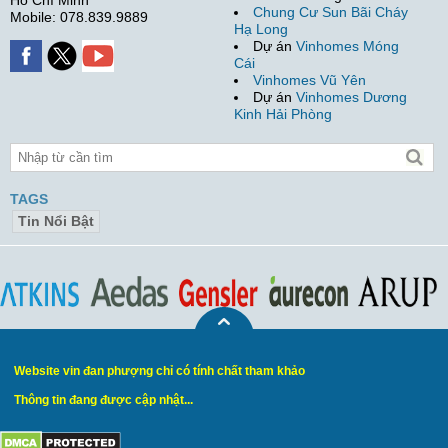
Chung Cư Sun Bãi Cháy
Mobile: 078.839.9889
Hạ Long
Dự án
Vinhomes Móng
Cái
Vinhomes Vũ Yên
Dự án
Vinhomes Dương
Kinh Hải Phòng
TAGS
Tin Nổi Bật
Website vin đan phượng chỉ có tính chất tham khảo
Thông tin đang được cập nhật...