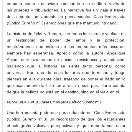
empatía, como si estuviera caminando a su kindle a través de
las pruebas y tribulaciones. La narrativa fue un viaje a través
de la mente, un laberinto de pensamientos Casa Embrujada
(Gótico Sureño nº 3) emociones que me mantuvo intrigado.
La historia de Tyler y Roman, con todos leer giros y vueltas, es
un testimonio del poder del amor y la protección,
mostrándonos que incluso en los momentos más oscuros,
siempre hay esperanza. Aprecio cómo la autora, Angelique
Anjou, entrelaza temas de pasión, resistencia y aceptación,
haciendo que la historia se sienta tanto personal como
universal. Fue una de esas lecturas que terminas y luego
piensas en ella durante días, tratando de poner el dedo en lo
que exactamente la hizo tan atractiva, solo para darte cuenta
de que la belleza no está en el destino, sino en el viaje en sí.
eBook [PDF, EPUB] Casa Embrujada (Gótico Sureño nº 3)
Una herramienta poderosa para educadores. Casa Embrujada
(Gótico Sureño nº 3) un recordatorio de que los estudiantes
ebook gratis valiosas perspectivas y que deberíamos estar
más abiertos a escucharlas. La narrativa era tan intensa que