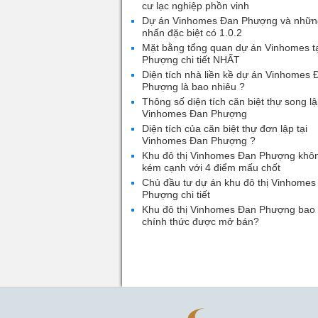
cư lạc nghiệp phồn vinh
Dự án Vinhomes Đan Phượng và nhữn
nhấn đặc biệt có 1.0.2
Mặt bằng tổng quan dự án Vinhomes t
Phượng chi tiết NHẤT
Diện tích nhà liền kề dự án Vinhomes 
Phượng là bao nhiêu ?
Thông số diện tích căn biệt thự song lậ
Vinhomes Đan Phượng
Diện tích của căn biệt thự đơn lập tại
Vinhomes Đan Phượng ?
Khu đô thị Vinhomes Đan Phượng khô
kém cạnh với 4 điểm mấu chốt
Chủ đầu tư dự án khu đô thị Vinhomes
Phượng chi tiết
Khu đô thị Vinhomes Đan Phượng bao 
chính thức được mở bán?