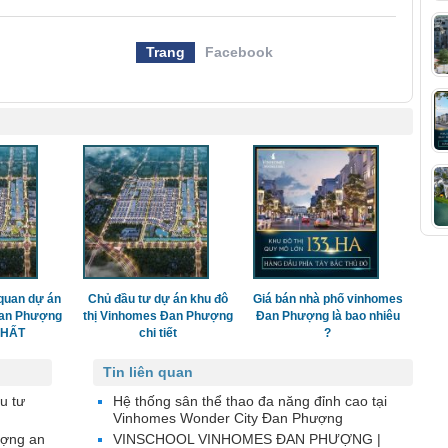
Trang
Facebook
quan dự án
Chủ đầu tư dự án khu đô
Giá bán nhà phố vinhomes
Đan Phượng
thị Vinhomes Đan Phượng
Đan Phượng là bao nhiêu
 NHẤT
chi tiết
?
Tin liên quan
u tư
Hệ thống sân thể thao đa năng đỉnh cao tại
Vinhomes Wonder City Đan Phượng
ượng an
VINSCHOOL VINHOMES ĐAN PHƯỢNG |