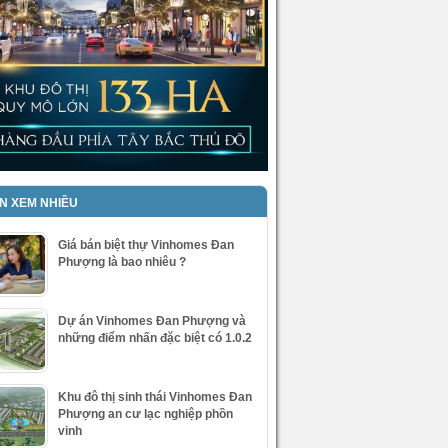
IN XEM NHIỀU
Giá bán biệt thự Vinhomes Đan
Phượng là bao nhiêu ?
Dự án Vinhomes Đan Phượng và
những điểm nhấn đặc biệt có 1.0.2
Khu đô thị sinh thái Vinhomes Đan
Phượng an cư lạc nghiệp phồn
vinh