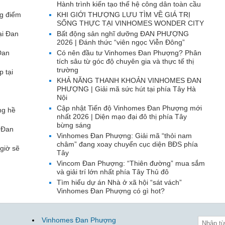
Hành trình kiến tạo thế hệ công dân toàn cầu
g điểm
KHI GIỚI THƯỢNG LƯU TÌM VỀ GIÁ TRỊ
SỐNG THỰC TẠI VINHOMES WONDER CITY
ại Đan
Bất động sản nghĩ dưỡng ĐAN PHƯỢNG
2026 | Đánh thức “viên ngọc Viễn Đông”
Đan
Có nên đầu tư Vinhomes Đan Phượng? Phân
tích sâu từ góc độ chuyên gia và thực tế thị
trường
p tại
KHẢ NĂNG THANH KHOẢN VINHOMES ĐAN
PHƯỢNG | Giải mã sức hút tại phía Tây Hà
Nội
Cập nhật Tiến độ Vinhomes Đan Phượng mới
ng hề
nhất 2026 | Diện mạo đại đô thị phía Tây
bừng sáng
 Đan
Vinhomes Đan Phượng: Giải mã “thỏi nam
châm” đang xoay chuyển cục diện BĐS phía
giờ sẽ
Tây
Vincom Đan Phượng: “Thiên đường” mua sắm
và giải trí lớn nhất phía Tây Thủ đô
Tìm hiểu dự án Nhà ở xã hội “sát vách”
Vinhomes Đan Phượng có gì hot?
Vinhomes Đan Phượng