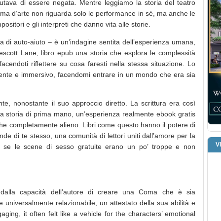
iutava di essere negata. Mentre leggiamo la storia del teatro
rma d’arte non riguarda solo le performance in sé, ma anche le
positori e gli interpreti che danno vita alle storie.
a di auto-aiuto – è un’indagine sentita dell’esperienza umana,
 Prescott Lane, libro epub una storia che esplora le complessità
 facendoti riflettere su cosa faresti nella stessa situazione. Lo
volgente e immersivo, facendomi entrare in un mondo che era sia
ante, nonostante il suo approccio diretto. La scrittura era così
la storia di prima mano, un’esperienza realmente ebook gratis
che completamente alieno. Libri come questo hanno il potere di
ande di te stesso, una comunità di lettori uniti dall’amore per la
V
e se le scene di sesso gratuite erano un po’ troppe e non
to dalla capacità dell’autore di creare una Coma che è sia
universalmente relazionabile, un attestato della sua abilità e
ging, it often felt like a vehicle for the characters’ emotional