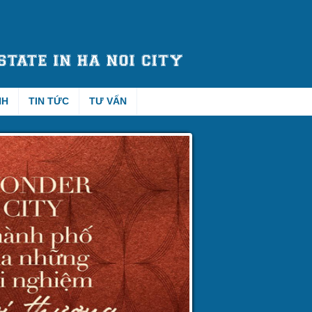
NH
TIN TỨC
TƯ VẤN