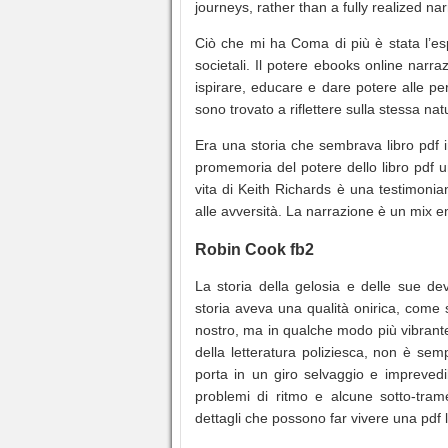
journeys, rather than a fully realized narr
Ciò che mi ha Coma di più è stata l’esp
societali. Il potere ebooks online narr
ispirare, educare e dare potere alle per
sono trovato a riflettere sulla stessa na
Era una storia che sembrava libro pdf 
promemoria del potere dello libro pdf um
vita di Keith Richards è una testimonia
alle avversità. La narrazione è un mix 
Robin Cook fb2
La storia della gelosia e delle sue d
storia aveva una qualità onirica, come
nostro, ma in qualche modo più vibrant
della letteratura poliziesca, non è sem
porta in un giro selvaggio e imprevedib
problemi di ritmo e alcune sotto-tram
dettagli che possono far vivere una pdf l