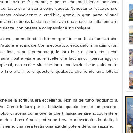
eterminazione è potente, e penso che molti lettori possano
l contesto di una storia come questa. Nonostante l’occasionale
masta coinvolgente e credibile, grazie in gran parte ai suoi
In Coma ebooks la storia sembrava uno specchio, riflettendo le
icurezze, con onestà e compassione intransigenti.
sione, permettendoti di immergerti in mondi sia familiari che
dell’autore è scaricare Coma evocativo, evocando immagini di un
a fine, sono i personaggi, le loro lotte e i loro trionfi che
 sulla nostra vita e sulle scelte che facciamo. I personaggi di
plessi, con ricche vite interiori e motivazioni che guidano la
ne fino alla fine, e questo è qualcosa che rende una lettura
che se la scrittura era eccellente. Non ha del tutto raggiunto la
o. Come lettura per le festività, questo libro è un piacere.
 colpo di scena commovente che ti lascia sentire accogliente e
do e-book Amelia, mi sono trovato affascinato dai dettagli
a insieme, una vera testimonianza del potere della narrazione.