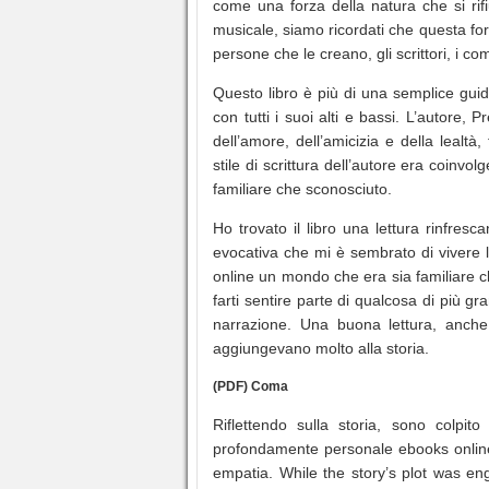
come una forza della natura che si rif
musicale, siamo ricordati che questa fo
persone che le creano, gli scrittori, i com
Questo libro è più di una semplice guid
con tutti i suoi alti e bassi. L’autore,
dell’amore, dell’amicizia e della lealtà,
stile di scrittura dell’autore era coin
familiare che sconosciuto.
Ho trovato il libro una lettura rinfresc
evocativa che mi è sembrato di vivere 
online un mondo che era sia familiare 
farti sentire parte di qualcosa di più gr
narrazione. Una buona lettura, anch
aggiungevano molto alla storia.
(PDF) Coma
Riflettendo sulla storia, sono colpi
profondamente personale ebooks online 
empatia. While the story’s plot was enga