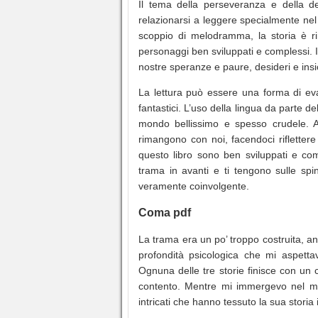
Il tema della perseveranza e della d
relazionarsi a leggere specialmente ne
scoppio di melodramma, la storia è ri
personaggi ben sviluppati e complessi. 
nostre speranze e paure, desideri e ins
La lettura può essere una forma di eva
fantastici. L’uso della lingua da parte 
mondo bellissimo e spesso crudele. All
rimangono con noi, facendoci riflettere
questo libro sono ben sviluppati e com
trama in avanti e ti tengono sulle spi
veramente coinvolgente.
Coma pdf
La trama era un po’ troppo costruita, an
profondità psicologica che mi aspettav
Ognuna delle tre storie finisce con un
contento. Mentre mi immergevo nel mon
intricati che hanno tessuto la sua stori