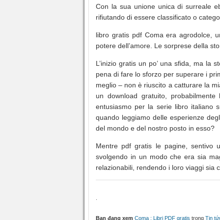
Con la sua unione unica di surreale ebo
rifiutando di essere classificato o catego
libro gratis pdf Coma era agrodolce, u
potere dell’amore. Le sorprese della sto
L’inizio gratis un po’ una sfida, ma la 
pena di fare lo sforzo per superare i pri
meglio – non è riuscito a catturare la m
un download gratuito, probabilmente l
entusiasmo per la serie libro italiano
quando leggiamo delle esperienze degl
del mondo e del nostro posto in esso?
Mentre pdf gratis le pagine, sentivo
svolgendo in un modo che era sia magi
relazionabili, rendendo i loro viaggi sia
.
Bạn đang xem
Coma : Libri PDF gratis
trong
Tin tứ