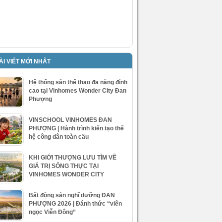
ÀI VIẾT MỚI NHẤT
Hệ thống sân thể thao đa năng đỉnh
cao tại Vinhomes Wonder City Đan
Phượng
VINSCHOOL VINHOMES ĐAN
PHƯỢNG | Hành trình kiến tạo thế
hệ công dân toàn cầu
KHI GIỚI THƯỢNG LƯU TÌM VỀ
GIÁ TRỊ SỐNG THỰC TẠI
VINHOMES WONDER CITY
Bất động sản nghĩ dưỡng ĐAN
PHƯỢNG 2026 | Đánh thức “viên
ngọc Viễn Đông”