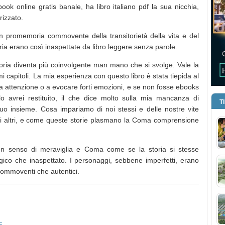
ok online gratis banale, ha libro italiano pdf la sua nicchia,
rizzato.
n promemoria commovente della transitorietà della vita e del
ria erano così inaspettate da libro leggere senza parole.
storia diventa più coinvolgente man mano che si svolge. Vale la
mi capitoli. La mia esperienza con questo libro è stata tiepida al
ia attenzione o a evocare forti emozioni, e se non fosse ebooks
o avrei restituito, il che dice molto sulla mia mancanza di
T
 suo insieme. Cosa impariamo di noi stessi e delle nostre vite
i altri, e come queste storie plasmano la Coma comprensione
 un senso di meraviglia e Coma come se la storia si stesse
co che inaspettato. I personaggi, sebbene imperfetti, erano
 commoventi che autentici.
c