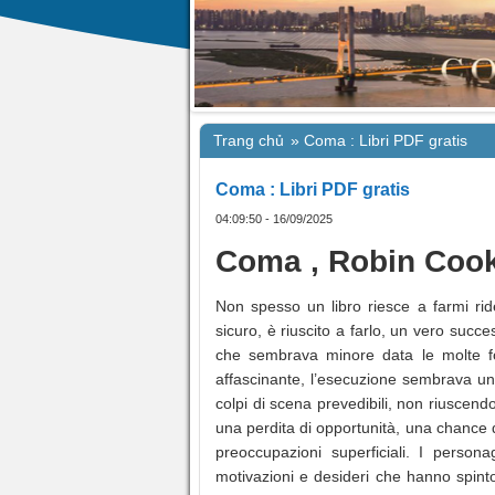
Trang chủ
»
Coma : Libri PDF gratis
Coma : Libri PDF gratis
04:09:50 - 16/09/2025
Coma , Robin Coo
Non spesso un libro riesce a farmi ri
sicuro, è riuscito a farlo, un vero succ
che sembrava minore data le molte f
affascinante, l’esecuzione sembrava un
colpi di scena prevedibili, non riuscen
una perdita di opportunità, una chance d
preoccupazioni superficiali. I person
motivazioni e desideri che hanno spinto