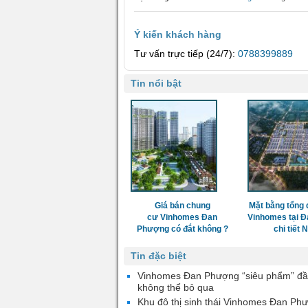
Ý kiến khách hàng
Tư vấn trực tiếp (24/7):
0788399889
Tin nổi bật
Giá bán chung
Mặt bằng tổng 
cư Vinhomes Đan
Vinhomes tại 
Phượng có đắt không ?
chi tiết
Tin đặc biệt
Vinhomes Đan Phượng “siêu phẩm” đầ
không thể bỏ qua
Khu đô thị sinh thái Vinhomes Đan Ph