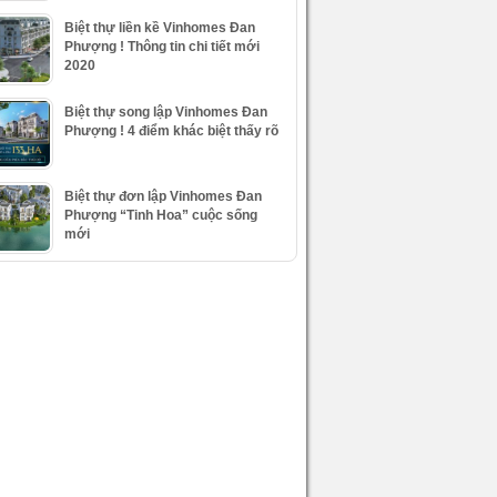
Biệt thự liền kề Vinhomes Đan
Phượng ! Thông tin chi tiết mới
2020
Biệt thự song lập Vinhomes Đan
Phượng ! 4 điểm khác biệt thấy rõ
Biệt thự đơn lập Vinhomes Đan
Phượng “Tinh Hoa” cuộc sống
mới