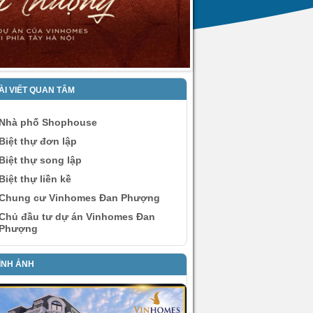
ÀI VIẾT QUAN TÂM
Nhà phố Shophouse
Biệt thự đơn lập
Biệt thự song lập
Biệt thự liền kề
Chung cư Vinhomes Đan Phượng
Chủ đầu tư dự án Vinhomes Đan
Phượng
ÌNH ẢNH