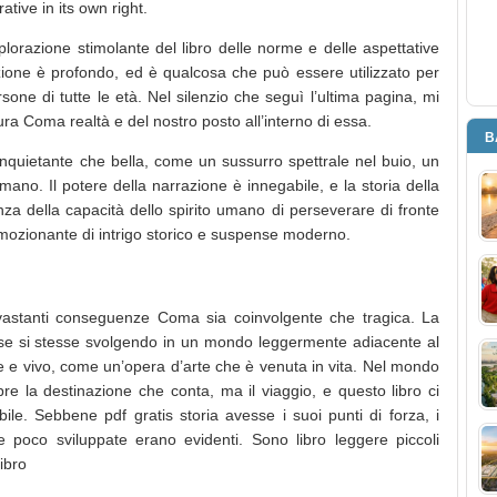
ative in its own right.
lorazione stimolante del libro delle norme e delle aspettative
azione è profondo, ed è qualcosa che può essere utilizzato per
sone di tutte le età. Nel silenzio che seguì l’ultima pagina, mi
tura Coma realtà e del nostro posto all’interno di essa.
B
inquietante che bella, come un sussurro spettrale nel buio, un
ano. Il potere della narrazione è innegabile, e la storia della
nza della capacità dello spirito umano di perseverare di fronte
emozionante di intrigo storico e suspense moderno.
evastanti conseguenze Coma sia coinvolgente che tragica. La
 se si stesse svolgendo in un mondo leggermente adiacente al
e e vivo, come un’opera d’arte che è venuta in vita. Nel mondo
pre la destinazione che conta, ma il viaggio, e questo libro ci
ile. Sebbene pdf gratis storia avesse i suoi punti di forza, i
e poco sviluppate erano evidenti. Sono libro leggere piccoli
ibro