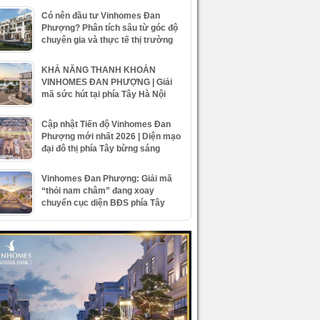
Có nên đầu tư Vinhomes Đan
Phượng? Phân tích sâu từ góc độ
chuyên gia và thực tế thị trường
KHẢ NĂNG THANH KHOẢN
VINHOMES ĐAN PHƯỢNG | Giải
mã sức hút tại phía Tây Hà Nội
Cập nhật Tiến độ Vinhomes Đan
Phượng mới nhất 2026 | Diện mạo
đại đô thị phía Tây bừng sáng
Vinhomes Đan Phượng: Giải mã
“thỏi nam châm” đang xoay
chuyển cục diện BĐS phía Tây