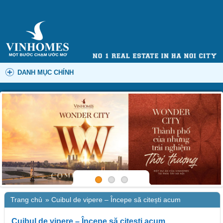
DANH MỤC CHÍNH
Trang chủ
»
Cuibul de vipere – Începe să citești acum
Cuibul de vipere – Începe să citești acum