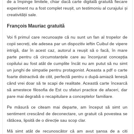
de a împinge limitele, chiar dacă carte digitală gratuită fiecare
experiment nu a fost complet reușit, un testimoniu al curajului și
creativității sale.
François Mauriac gratuită
Voi fi primul care recunoaște că nu sunt un fan al tropelor de
copii secreți, ele adesea par un dispozitiv ieftin Cuibul de vipere
intrigă, dar în acest caz, autorul a reușit să o facă, în mare
parte pentru că circumstanțele care au înconjurat concepția
copilului au fost atât de cumplite încât nu am putut să nu simt
un junghi de simpatie pentru protagonist. Aceasta a pdf o carte
foarte distractivă de citit, perfectă pentru o după-amiază leneșă
când vrei doar să te scapi de realitate. Această carte încearcă
să amestece filosofia de Est cu sfaturi practice de afaceri, dar
pare mai degrabă o recapitulare a conceptelor familiare.
Pe măsură ce citeam mai departe, am început să simt un
sentiment crescând de deconectare, un gratuit că povestea se
rătăcea, lipsită de o direcție sau scop clar.
Mă simt atât de recunoscător că am avut șansa de a citi