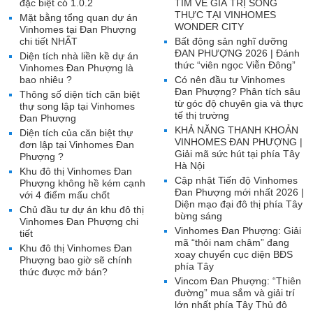
đặc biệt có 1.0.2
TÌM VỀ GIÁ TRỊ SỐNG
THỰC TẠI VINHOMES
Mặt bằng tổng quan dự án
WONDER CITY
Vinhomes tại Đan Phượng
chi tiết NHẤT
Bất động sản nghĩ dưỡng
ĐAN PHƯỢNG 2026 | Đánh
Diện tích nhà liền kề dự án
thức “viên ngọc Viễn Đông”
Vinhomes Đan Phượng là
bao nhiêu ?
Có nên đầu tư Vinhomes
Đan Phượng? Phân tích sâu
Thông số diện tích căn biệt
từ góc độ chuyên gia và thực
thự song lập tại Vinhomes
tế thị trường
Đan Phượng
KHẢ NĂNG THANH KHOẢN
Diện tích của căn biệt thự
VINHOMES ĐAN PHƯỢNG |
đơn lập tại Vinhomes Đan
Giải mã sức hút tại phía Tây
Phượng ?
Hà Nội
Khu đô thị Vinhomes Đan
Cập nhật Tiến độ Vinhomes
Phượng không hề kém cạnh
Đan Phượng mới nhất 2026 |
với 4 điểm mấu chốt
Diện mạo đại đô thị phía Tây
Chủ đầu tư dự án khu đô thị
bừng sáng
Vinhomes Đan Phượng chi
Vinhomes Đan Phượng: Giải
tiết
mã “thỏi nam châm” đang
Khu đô thị Vinhomes Đan
xoay chuyển cục diện BĐS
Phượng bao giờ sẽ chính
phía Tây
thức được mở bán?
Vincom Đan Phượng: “Thiên
đường” mua sắm và giải trí
lớn nhất phía Tây Thủ đô