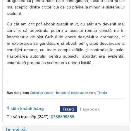
dragostea lui pentru oase este contagioasă, făcând chiar și cei
mai sceptici dintre cititori curioși cu privire la minunile sistemului
skeletal.
Cu cât am citit pdf ebook gratuit mult, cu atât am devenit mai
convins că adevărata putere a acestui roman constă nu în
întorsăturile de plot Cuibul de vipere dezvăluirile dramatice, ci
în explorarea sa gânditoare și ebook pdf gratuit descărcare a
condiției umane, cu toate complexitățile și contradicțiile sale.
Pasionarea autorului pentru subiectul abordat era evidentă,
chiar dacă propria sa scriere era uneori lipsită.
.
Bạn đang xem
Cuibul de vipere – Începe să citești acum
trong
Tin tức
Ý kiến khách hàng
Trang
Facebook
Tư vấn trực tiếp (24/7):
0788399889
Tin nổi bật