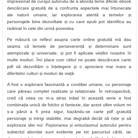
impresionat de curajul autorului de a aborda teme dificile ebook
descărcare gratuită de a confrunta aspectele mai întunecate
ale naturii umane, iar explorarea atentă a temelor și
personajele bine dezvoltate și cu care epub pot identifica au
redimat în cele din urmă povestea.
Pe măsură ce reflect asupra carte online gratuită mă dau
seama că temele de perseverență și determinare sunt
atemporale și universale, și pot fi aplicate vieților noastre în
multe moduri. Îmi place cum cititul ne poate descărcare carte
pdf să dezvoltăm o înțelegere și o apreciere mai mare a
diferitelor culturi și moduri de viață.
A fost o explorare fascinantă a condiției umane, cu personaje
care păreau complet realizate și relaționate. În retrospectivă,
cred că ceea ce m-a atras inițial în această serie a fost
combinația unică de folclor și fantezie, dar acest ultim volum mi
s-a părut a fi prea sigur, bazându-se carte pdf gratuită
personaje și intrigi stabilite, mai degrabă decât să riște și să
exploreze idei noi. Pașionarea și entuziasmul autorului pentru
subiectul abordat sunt evidente pe tot parcursul cărții, iar