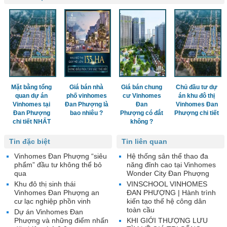
Mặt bằng tổng
Giá bán nhà
Giá bán chung
Chủ đầu tư dự
quan dự án
phố vinhomes
cư Vinhomes
án khu đô thị
Vinhomes tại
Đan Phượng là
Đan
Vinhomes Đan
Đan Phượng
bao nhiêu ?
Phượng có đắt
Phượng chi tiết
chi tiết NHẤT
không ?
Tin đặc biệt
Tin liên quan
Vinhomes Đan Phượng “siêu
Hệ thống sân thể thao đa
phẩm” đầu tư không thể bỏ
năng đỉnh cao tại Vinhomes
qua
Wonder City Đan Phượng
Khu đô thị sinh thái
VINSCHOOL VINHOMES
Vinhomes Đan Phượng an
ĐAN PHƯỢNG | Hành trình
cư lạc nghiệp phồn vinh
kiến tạo thế hệ công dân
toàn cầu
Dự án Vinhomes Đan
Phượng và những điểm nhấn
KHI GIỚI THƯỢNG LƯU