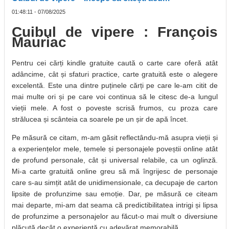
01:48:11 - 07/08/2025
Cuibul de vipere : François
Mauriac
Pentru cei cărți kindle gratuite caută o carte care oferă atât
adâncime, cât și sfaturi practice, carte gratuită este o alegere
excelentă. Este una dintre puținele cărți pe care le-am citit de
mai multe ori și pe care voi continua să le citesc de-a lungul
vieții mele. A fost o poveste scrisă frumos, cu proza care
strălucea și scânteia ca soarele pe un șir de apă încet.
Pe măsură ce citam, m-am găsit reflectându-mă asupra vieții și
a experiențelor mele, temele și personajele poveștii online atât
de profund personale, cât și universal relabile, ca un oglinză.
Mi-a carte gratuită online greu să mă îngrijesc de personaje
care s-au simțit atât de unidimensionale, ca decupaje de carton
lipsite de profunzime sau emoție. Dar, pe măsură ce citeam
mai departe, mi-am dat seama că predictibilitatea intrigi și lipsa
de profunzime a personajelor au făcut-o mai mult o diversiune
plăcută decât o experiență cu adevărat memorabilă.