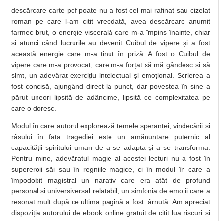
descărcare carte pdf poate nu a fost cel mai rafinat sau cizelat
roman pe care l-am citit vreodată, avea descărcare anumit
farmec brut, o energie viscerală care m-a împins înainte, chiar
și atunci când lucrurile au devenit Cuibul de vipere și a fost
această energie care m-a ținut în priză. A fost o Cuibul de
vipere care m-a provocat, care m-a forțat să mă gândesc și să
simt, un adevărat exercițiu intelectual și emoțional. Scrierea a
fost concisă, ajungând direct la punct, dar povestea în sine a
părut uneori lipsită de adâncime, lipsită de complexitatea pe
care o doresc.
Modul în care autorul explorează temele speranței, vindecării și
râsului în fața tragediei este un amănuntare puternic al
capacității spiritului uman de a se adapta și a se transforma.
Pentru mine, adevăratul magie al acestei lecturi nu a fost în
supereroii săi sau în regniile magice, ci în modul în care a
împodobit magistral un narativ care era atât de profund
personal și universiversal relatabil, un simfonia de emoții care a
resonat mult după ce ultima pagină a fost târnută. Am apreciat
dispoziția autorului de ebook online gratuit de citit lua riscuri și