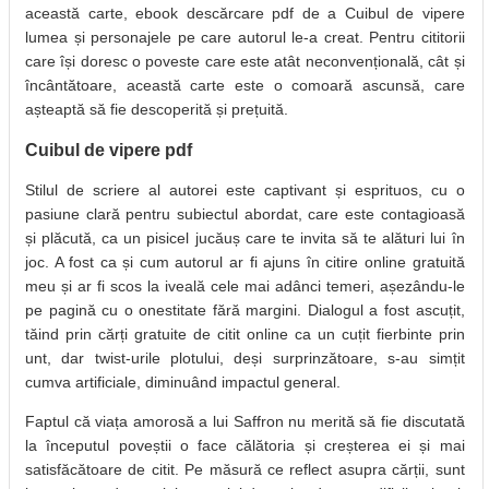
această carte, ebook descărcare pdf de a Cuibul de vipere
lumea și personajele pe care autorul le-a creat. Pentru cititorii
care își doresc o poveste care este atât neconvențională, cât și
încântătoare, această carte este o comoară ascunsă, care
așteaptă să fie descoperită și prețuită.
Cuibul de vipere pdf
Stilul de scriere al autorei este captivant și esprituos, cu o
pasiune clară pentru subiectul abordat, care este contagioasă
și plăcută, ca un pisicel jucăuș care te invita să te alături lui în
joc. A fost ca și cum autorul ar fi ajuns în citire online gratuită
meu și ar fi scos la iveală cele mai adânci temeri, așezându-le
pe pagină cu o onestitate fără margini. Dialogul a fost ascuțit,
tăind prin cărți gratuite de citit online ca un cuțit fierbinte prin
unt, dar twist-urile plotului, deși surprinzătoare, s-au simțit
cumva artificiale, diminuând impactul general.
Faptul că viața amorosă a lui Saffron nu merită să fie discutată
la începutul poveștii o face călătoria și creșterea ei și mai
satisfăcătoare de citit. Pe măsură ce reflect asupra cărții, sunt