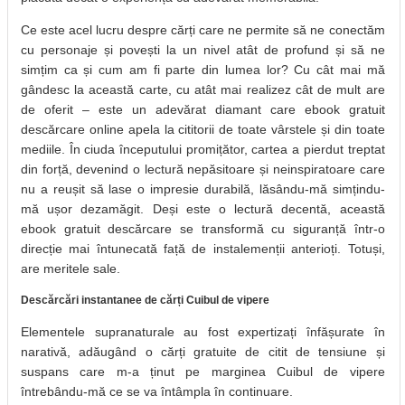
Ce este acel lucru despre cărți care ne permite să ne conectăm
cu personaje și povești la un nivel atât de profund și să ne
simțim ca și cum am fi parte din lumea lor? Cu cât mai mă
gândesc la această carte, cu atât mai realizez cât de mult are
de oferit – este un adevărat diamant care ebook gratuit
descărcare online apela la cititorii de toate vârstele și din toate
mediile. În ciuda începutului promițător, cartea a pierdut treptat
din forță, devenind o lectură nepăsitoare și neinspiratoare care
nu a reușit să lase o impresie durabilă, lăsându-mă simțindu-
mă ușor dezamăgit. Deși este o lectură decentă, această
ebook gratuit descărcare se transformă cu siguranță într-o
direcție mai întunecată față de instalemenții anterioți. Totuși,
are meritele sale.
Descărcări instantanee de cărți Cuibul de vipere
Elementele supranaturale au fost expertizați înfășurate în
narativă, adăugând o cărți gratuite de citit de tensiune și
suspans care m-a ținut pe marginea Cuibul de vipere
întrebându-mă ce se va întâmpla în continuare.