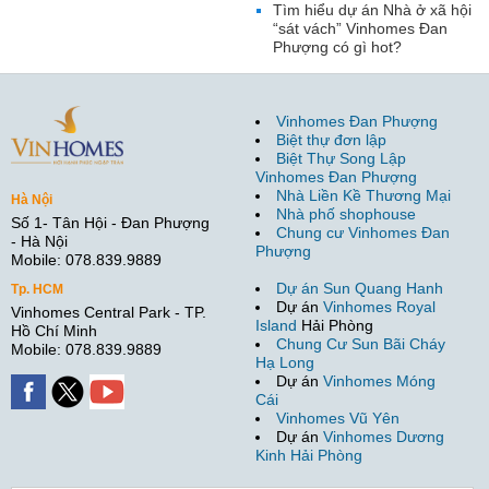
Tìm hiểu dự án Nhà ở xã hội
“sát vách” Vinhomes Đan
Phượng có gì hot?
Vinhomes Đan Phượng
Biệt thự đơn lập
Biệt Thự Song Lập
Vinhomes Đan Phượng
Nhà Liền Kề Thương Mại
Hà Nội
Nhà phố shophouse
Số 1- Tân Hội - Đan Phượng
Chung cư Vinhomes Đan
- Hà Nội
Phượng
Mobile: 078.839.9889
Dự án Sun Quang Hanh
Tp. HCM
Dự án
Vinhomes Royal
Vinhomes Central Park - TP.
Island
Hải Phòng
Hồ Chí Minh
Chung Cư Sun Bãi Cháy
Mobile: 078.839.9889
Hạ Long
Dự án
Vinhomes Móng
Cái
Vinhomes Vũ Yên
Dự án
Vinhomes Dương
Kinh Hải Phòng