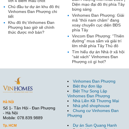
với 4 điểm mấu chốt
Diện mạo đại đô thị phía Tây
Chủ đầu tư dự án khu đô thị
bừng sáng
Vinhomes Đan Phượng chi
Vinhomes Đan Phượng: Giải
tiết
mã “thỏi nam châm” đang
Khu đô thị Vinhomes Đan
xoay chuyển cục diện BĐS
Phượng bao giờ sẽ chính
phía Tây
thức được mở bán?
Vincom Đan Phượng: “Thiên
đường” mua sắm và giải trí
lớn nhất phía Tây Thủ đô
Tìm hiểu dự án Nhà ở xã hội
“sát vách” Vinhomes Đan
Phượng có gì hot?
Vinhomes Đan Phượng
Biệt thự đơn lập
Biệt Thự Song Lập
Vinhomes Đan Phượng
Nhà Liền Kề Thương Mại
Hà Nội
Nhà phố shophouse
Số 1- Tân Hội - Đan Phượng
Chung cư Vinhomes Đan
- Hà Nội
Phượng
Mobile: 078.839.9889
Dự án Sun Quang Hanh
Tp. HCM