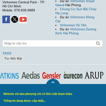
Dự án
Vinhomes Royal
Vinhomes Central Park - TP.
Island
Hải Phòng
Hồ Chí Minh
Chung Cư Sun Bãi Cháy
Mobile: 078.839.9889
Hạ Long
Dự án
Vinhomes Móng
Cái
Vinhomes Vũ Yên
Dự án
Vinhomes Dương
Kinh Hải Phòng
TAGS
Tin Nổi Bật
Website vin đan phượng chỉ có tính chất tham khảo
Thông tin đang được cập nhật...