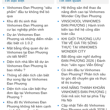
Tin đặc biệt
Tin liên quan
Vinhomes Đan Phượng “siêu
Hệ thống sân thể thao đa
phẩm” đầu tư không thể bỏ
năng đỉnh cao tại Vinhomes
qua
Wonder City Đan Phượng
Khu đô thị sinh thái
VINSCHOOL VINHOMES
Vinhomes Đan Phượng an
ĐAN PHƯỢNG | Hành trình
cư lạc nghiệp phồn vinh
kiến tạo thế hệ công dân
toàn cầu
Dự án Vinhomes Đan
Phượng và những điểm nhấn
KHI GIỚI THƯỢNG LƯU
đặc biệt có 1.0.2
TÌM VỀ GIÁ TRỊ SỐNG
THỰC TẠI VINHOMES
Mặt bằng tổng quan dự án
WONDER CITY
Vinhomes tại Đan Phượng
chi tiết NHẤT
Bất động sản nghĩ dưỡng
ĐAN PHƯỢNG 2026 | Đánh
Diện tích nhà liền kề dự án
thức “viên ngọc Viễn Đông”
Vinhomes Đan Phượng là
bao nhiêu ?
Có nên đầu tư Vinhomes
Đan Phượng? Phân tích sâu
Thông số diện tích căn biệt
từ góc độ chuyên gia và thực
thự song lập tại Vinhomes
tế thị trường
Đan Phượng
KHẢ NĂNG THANH KHOẢN
Diện tích của căn biệt thự
VINHOMES ĐAN PHƯỢNG |
đơn lập tại Vinhomes Đan
Giải mã sức hút tại phía Tây
Phượng ?
Hà Nội
Khu đô thị Vinhomes Đan
Cập nhật Tiến độ Vinhomes
Phượng không hề kém cạnh
Đan Phượng mới nhất 2026 |