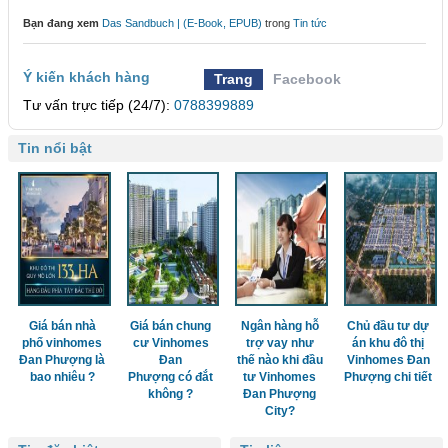
Bạn đang xem
Das Sandbuch | (E-Book, EPUB)
trong
Tin tức
Ý kiến khách hàng
Trang
Facebook
Tư vấn trực tiếp (24/7):
0788399889
Tin nổi bật
Giá bán nhà
Giá bán chung
Ngân hàng hỗ
Chủ đầu tư dự
phố vinhomes
cư Vinhomes
trợ vay như
án khu đô thị
Đan Phượng là
Đan
thế nào khi đầu
Vinhomes Đan
bao nhiêu ?
Phượng có đắt
tư Vinhomes
Phượng chi tiết
không ?
Đan Phượng
City?