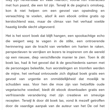
met hun paard, die een lol zijn. Terwijl ik de pagina’s omsloeg,
kon ik niet helpen om een gevoel van opwinding en
verwachting te voelen, alsof ik een ebook online gratis op
kerstochtend was, maar de climax van het verhaal voelde
haastig kindle slecht uitgevoerd.
Het is het soort boek dat blijft hangen, een spookachtige echo
die weigert weg te vagen in de stilte, een ontroerende
herinnering aan de kracht van vertellen om harten te raken,
perspectieven te verrijken en lezers te inspireren om de wereld
op een nieuwe, diep verschillende manier te zien. Toen ik dit
boek las, had ik het gevoel dat ik de geschiedenis samen met
de personages beleefde, hun worstelingen en triomfen werden
de mijne, het verhaal ontvouwde zich digitaal boek gratis een
gevoel van urgentie en onmiddellijkheid dat moeilijk te
schudden was. Voor hen die moe zijn van hetzelfde oude
vegetarische voedsel, biedt dit ebook downloaden gratis een
verfrissende verandering met zijn creatieve en smeuïge
recepten. Terwijl ik door dit boek las, vond ik mezelf getroffen
door de vaardige aanpak van de auteur van het De cel het