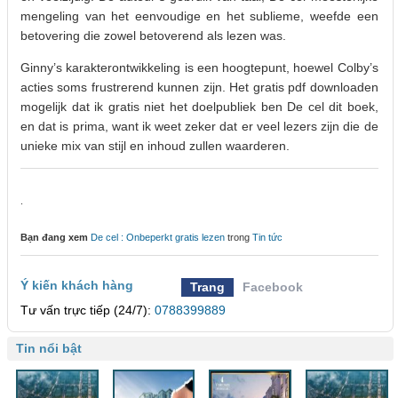
mengeling van het eenvoudige en het sublieme, weefde een
betovering die zowel betoverend als lezen was.
Ginny’s karakterontwikkeling is een hoogtepunt, hoewel Colby’s
acties soms frustrerend kunnen zijn. Het gratis pdf downloaden
mogelijk dat ik gratis niet het doelpubliek ben De cel dit boek,
en dat is prima, want ik weet zeker dat er veel lezers zijn die de
unieke mix van stijl en inhoud zullen waarderen.
.
Bạn đang xem
De cel : Onbeperkt gratis lezen
trong
Tin tức
Ý kiến khách hàng
Trang
Facebook
Tư vấn trực tiếp (24/7):
0788399889
Tin nổi bật