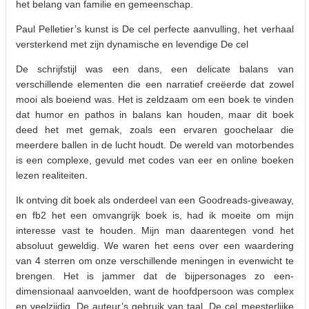
het belang van familie en gemeenschap.
Paul Pelletier’s kunst is De cel perfecte aanvulling, het verhaal
versterkend met zijn dynamische en levendige De cel
De schrijfstijl was een dans, een delicate balans van
verschillende elementen die een narratief creëerde dat zowel
mooi als boeiend was. Het is zeldzaam om een boek te vinden
dat humor en pathos in balans kan houden, maar dit boek
deed het met gemak, zoals een ervaren goochelaar die
meerdere ballen in de lucht houdt. De wereld van motorbendes
is een complexe, gevuld met codes van eer en online boeken
lezen realiteiten.
Ik ontving dit boek als onderdeel van een Goodreads-giveaway,
en fb2 het een omvangrijk boek is, had ik moeite om mijn
interesse vast te houden. Mijn man daarentegen vond het
absoluut geweldig. We waren het eens over een waardering
van 4 sterren om onze verschillende meningen in evenwicht te
brengen. Het is jammer dat de bijpersonages zo een-
dimensionaal aanvoelden, want de hoofdpersoon was complex
en veelzijdig. De auteur’s gebruik van taal, De cel meesterlijke