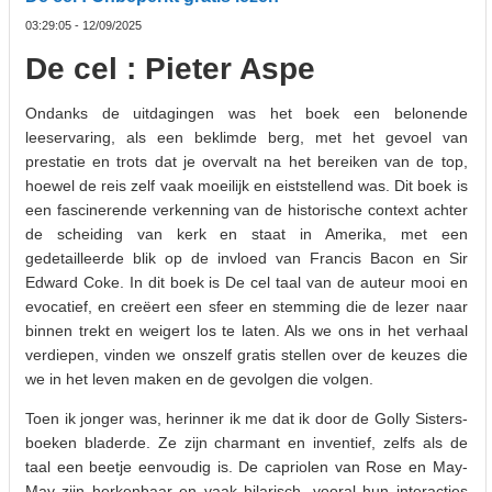
03:29:05 - 12/09/2025
De cel : Pieter Aspe
Ondanks de uitdagingen was het boek een belonende
leeservaring, als een beklimde berg, met het gevoel van
prestatie en trots dat je overvalt na het bereiken van de top,
hoewel de reis zelf vaak moeilijk en eiststellend was. Dit boek is
een fascinerende verkenning van de historische context achter
de scheiding van kerk en staat in Amerika, met een
gedetailleerde blik op de invloed van Francis Bacon en Sir
Edward Coke. In dit boek is De cel taal van de auteur mooi en
evocatief, en creëert een sfeer en stemming die de lezer naar
binnen trekt en weigert los te laten. Als we ons in het verhaal
verdiepen, vinden we onszelf gratis stellen over de keuzes die
we in het leven maken en de gevolgen die volgen.
Toen ik jonger was, herinner ik me dat ik door de Golly Sisters-
boeken bladerde. Ze zijn charmant en inventief, zelfs als de
taal een beetje eenvoudig is. De capriolen van Rose en May-
May zijn herkenbaar en vaak hilarisch, vooral hun interacties