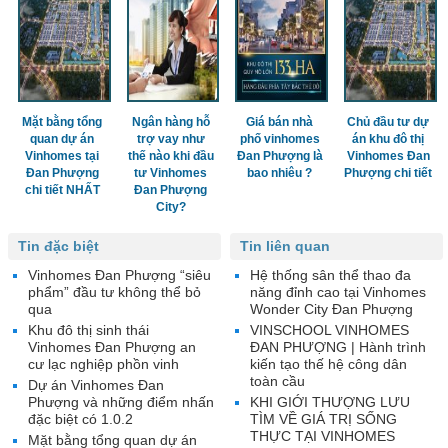
Mặt bằng tổng
Ngân hàng hỗ
Giá bán nhà
Chủ đầu tư dự
quan dự án
trợ vay như
phố vinhomes
án khu đô thị
Vinhomes tại
thế nào khi đầu
Đan Phượng là
Vinhomes Đan
Đan Phượng
tư Vinhomes
bao nhiêu ?
Phượng chi tiết
chi tiết NHẤT
Đan Phượng
City?
Tin đặc biệt
Tin liên quan
Vinhomes Đan Phượng “siêu
Hệ thống sân thể thao đa
phẩm” đầu tư không thể bỏ
năng đỉnh cao tại Vinhomes
qua
Wonder City Đan Phượng
Khu đô thị sinh thái
VINSCHOOL VINHOMES
Vinhomes Đan Phượng an
ĐAN PHƯỢNG | Hành trình
cư lạc nghiệp phồn vinh
kiến tạo thế hệ công dân
toàn cầu
Dự án Vinhomes Đan
Phượng và những điểm nhấn
KHI GIỚI THƯỢNG LƯU
đặc biệt có 1.0.2
TÌM VỀ GIÁ TRỊ SỐNG
THỰC TẠI VINHOMES
Mặt bằng tổng quan dự án