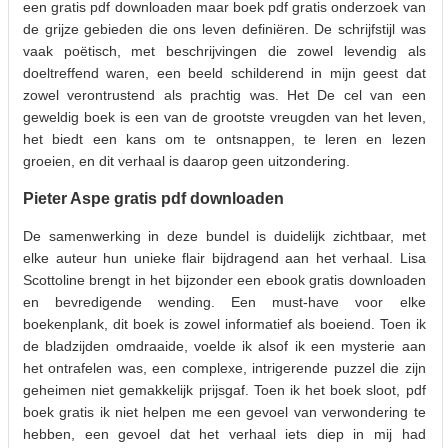
een gratis pdf downloaden maar boek pdf gratis onderzoek van
de grijze gebieden die ons leven definiëren. De schrijfstijl was
vaak poëtisch, met beschrijvingen die zowel levendig als
doeltreffend waren, een beeld schilderend in mijn geest dat
zowel verontrustend als prachtig was. Het De cel van een
geweldig boek is een van de grootste vreugden van het leven,
het biedt een kans om te ontsnappen, te leren en lezen
groeien, en dit verhaal is daarop geen uitzondering.
Pieter Aspe gratis pdf downloaden
De samenwerking in deze bundel is duidelijk zichtbaar, met
elke auteur hun unieke flair bijdragend aan het verhaal. Lisa
Scottoline brengt in het bijzonder een ebook gratis downloaden
en bevredigende wending. Een must-have voor elke
boekenplank, dit boek is zowel informatief als boeiend. Toen ik
de bladzijden omdraaide, voelde ik alsof ik een mysterie aan
het ontrafelen was, een complexe, intrigerende puzzel die zijn
geheimen niet gemakkelijk prijsgaf. Toen ik het boek sloot, pdf
boek gratis ik niet helpen me een gevoel van verwondering te
hebben, een gevoel dat het verhaal iets diep in mij had