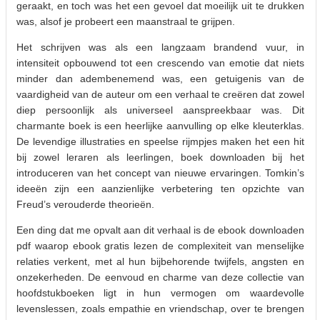
geraakt, en toch was het een gevoel dat moeilijk uit te drukken
was, alsof je probeert een maanstraal te grijpen.
Het schrijven was als een langzaam brandend vuur, in
intensiteit opbouwend tot een crescendo van emotie dat niets
minder dan adembenemend was, een getuigenis van de
vaardigheid van de auteur om een verhaal te creëren dat zowel
diep persoonlijk als universeel aanspreekbaar was. Dit
charmante boek is een heerlijke aanvulling op elke kleuterklas.
De levendige illustraties en speelse rijmpjes maken het een hit
bij zowel leraren als leerlingen, boek downloaden bij het
introduceren van het concept van nieuwe ervaringen. Tomkin’s
ideeën zijn een aanzienlijke verbetering ten opzichte van
Freud’s verouderde theorieën.
Een ding dat me opvalt aan dit verhaal is de ebook downloaden
pdf waarop ebook gratis lezen de complexiteit van menselijke
relaties verkent, met al hun bijbehorende twijfels, angsten en
onzekerheden. De eenvoud en charme van deze collectie van
hoofdstukboeken ligt in hun vermogen om waardevolle
levenslessen, zoals empathie en vriendschap, over te brengen