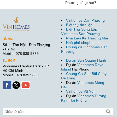
Phượng có gì hot?
Vinhomes Đan Phượng
Biệt thự đơn lập
Biệt Thự Song Lập
Vinhomes Đan Phượng
Nhà Liền Kề Thương Mại
Hà Nội
Nhà phố shophouse
Số 1- Tân Hội - Đan Phượng
Chung cư Vinhomes Đan
- Hà Nội
Phượng
Mobile: 078.839.9889
Dự án Sun Quang Hanh
Tp. HCM
Dự án
Vinhomes Royal
Vinhomes Central Park - TP.
Island
Hải Phòng
Hồ Chí Minh
Chung Cư Sun Bãi Cháy
Mobile: 078.839.9889
Hạ Long
Dự án
Vinhomes Móng
Cái
Vinhomes Vũ Yên
Dự án
Vinhomes Dương
Kinh Hải Phòng