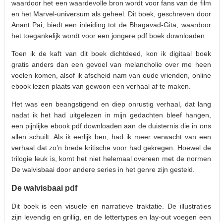
waardoor het een waardevolle bron wordt voor fans van de film
en het Marvel-universum als geheel. Dit boek, geschreven door
Anant Pai, biedt een inleiding tot de Bhagavad-Gita, waardoor
het toegankelijk wordt voor een jongere pdf boek downloaden
Toen ik de kaft van dit boek dichtdeed, kon ik digitaal boek
gratis anders dan een gevoel van melancholie over me heen
voelen komen, alsof ik afscheid nam van oude vrienden, online
ebook lezen plaats van gewoon een verhaal af te maken.
Het was een beangstigend en diep onrustig verhaal, dat lang
nadat ik het had uitgelezen in mijn gedachten bleef hangen,
een pijnlijke ebook pdf downloaden aan de duisternis die in ons
allen schuilt. Als ik eerlijk ben, had ik meer verwacht van een
verhaal dat zo’n brede kritische voor had gekregen. Hoewel de
trilogie leuk is, komt het niet helemaal overeen met de normen
De walvisbaai door andere series in het genre zijn gesteld.
De walvisbaai pdf
Dit boek is een visuele en narratieve traktatie. De illustraties
zijn levendig en grillig, en de lettertypes en lay-out voegen een