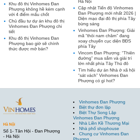
Hà Nội
Khu đô thị Vinhomes Đan
Cập nhật Tiến độ Vinhomes
Phượng không hề kém cạnh
Đan Phượng mới nhất 2026 |
với 4 điểm mấu chốt
Diện mạo đại đô thị phía Tây
Chủ đầu tư dự án khu đô thị
bừng sáng
Vinhomes Đan Phượng chi
Vinhomes Đan Phượng: Giải
tiết
mã “thỏi nam châm” đang
Khu đô thị Vinhomes Đan
xoay chuyển cục diện BĐS
Phượng bao giờ sẽ chính
phía Tây
thức được mở bán?
Vincom Đan Phượng: “Thiên
đường” mua sắm và giải trí
lớn nhất phía Tây Thủ đô
Tìm hiểu dự án Nhà ở xã hội
“sát vách” Vinhomes Đan
Phượng có gì hot?
Vinhomes Đan Phượng
Biệt thự đơn lập
Biệt Thự Song Lập
Vinhomes Đan Phượng
Nhà Liền Kề Thương Mại
Hà Nội
Nhà phố shophouse
Số 1- Tân Hội - Đan Phượng
Chung cư Vinhomes Đan
- Hà Nội
Phượng