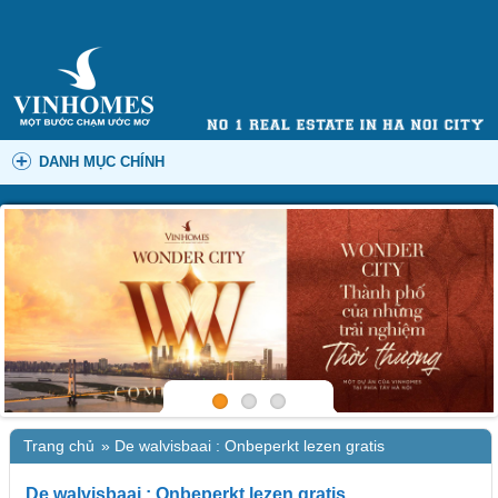
DANH MỤC CHÍNH
Trang chủ
»
De walvisbaai : Onbeperkt lezen gratis
De walvisbaai : Onbeperkt lezen gratis