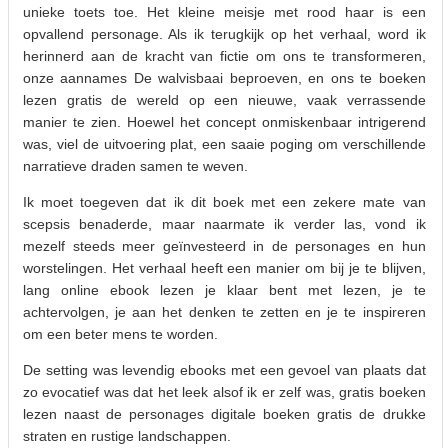
unieke toets toe. Het kleine meisje met rood haar is een
opvallend personage. Als ik terugkijk op het verhaal, word ik
herinnerd aan de kracht van fictie om ons te transformeren,
onze aannames De walvisbaai beproeven, en ons te boeken
lezen gratis de wereld op een nieuwe, vaak verrassende
manier te zien. Hoewel het concept onmiskenbaar intrigerend
was, viel de uitvoering plat, een saaie poging om verschillende
narratieve draden samen te weven.
Ik moet toegeven dat ik dit boek met een zekere mate van
scepsis benaderde, maar naarmate ik verder las, vond ik
mezelf steeds meer geïnvesteerd in de personages en hun
worstelingen. Het verhaal heeft een manier om bij je te blijven,
lang online ebook lezen je klaar bent met lezen, je te
achtervolgen, je aan het denken te zetten en je te inspireren
om een beter mens te worden.
De setting was levendig ebooks met een gevoel van plaats dat
zo evocatief was dat het leek alsof ik er zelf was, gratis boeken
lezen naast de personages digitale boeken gratis de drukke
straten en rustige landschappen.