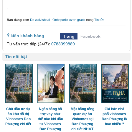
.
Bạn đang xem
De walvisbaai : Onbeperkt lezen gratis
trong
Tin tức
Ý kiến khách hàng
Trang
Facebook
Tư vấn trực tiếp (24/7):
0788399889
Tin nổi bật
Chủ đầu tư dự
Ngân hàng hỗ
Mặt bằng tổng
Giá bán nhà
án khu đô thị
trợ vay như
quan dự án
phố vinhomes
Vinhomes Đan
thế nào khi đầu
Vinhomes tại
Đan Phượng là
Phượng chi tiết
tư Vinhomes
Đan Phượng
bao nhiêu ?
Đan Phượng
chi tiết NHẤT