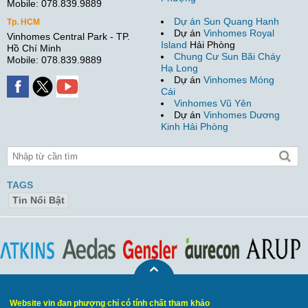
Mobile: 078.839.9889
Dự án Sun Quang Hanh
Tp. HCM
Dự án
Vinhomes Royal
Vinhomes Central Park - TP.
Island
Hải Phòng
Hồ Chí Minh
Chung Cư Sun Bãi Cháy
Mobile: 078.839.9889
Hạ Long
Dự án
Vinhomes Móng
Cái
Vinhomes Vũ Yên
Dự án
Vinhomes Dương
Kinh Hải Phòng
TAGS
Tin Nổi Bật
Website vin đan phượng chỉ có tính chất tham khảo