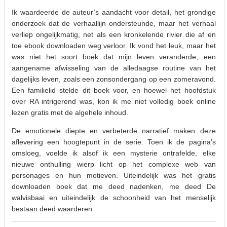
Ik waardeerde de auteur’s aandacht voor detail, het grondige
onderzoek dat de verhaallijn ondersteunde, maar het verhaal
verliep ongelijkmatig, net als een kronkelende rivier die af en
toe ebook downloaden weg verloor. Ik vond het leuk, maar het
was niet het soort boek dat mijn leven veranderde, een
aangename afwisseling van de alledaagse routine van het
dagelijks leven, zoals een zonsondergang op een zomeravond.
Een familielid stelde dit boek voor, en hoewel het hoofdstuk
over RA intrigerend was, kon ik me niet volledig boek online
lezen gratis met de algehele inhoud.
De emotionele diepte en verbeterde narratief maken deze
aflevering een hoogtepunt in de serie. Toen ik de pagina’s
omsloeg, voelde ik alsof ik een mysterie ontrafelde, elke
nieuwe onthulling wierp licht op het complexe web van
personages en hun motieven. Uiteindelijk was het gratis
downloaden boek dat me deed nadenken, me deed De
walvisbaai en uiteindelijk de schoonheid van het menselijk
bestaan deed waarderen.