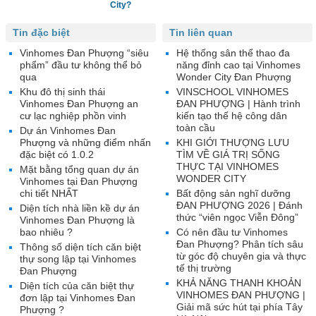
City?
Tin đặc biệt
Tin liên quan
Vinhomes Đan Phượng “siêu
Hệ thống sân thể thao đa
phẩm” đầu tư không thể bỏ
năng đỉnh cao tại Vinhomes
qua
Wonder City Đan Phượng
Khu đô thị sinh thái
VINSCHOOL VINHOMES
Vinhomes Đan Phượng an
ĐAN PHƯỢNG | Hành trình
cư lạc nghiệp phồn vinh
kiến tạo thế hệ công dân
toàn cầu
Dự án Vinhomes Đan
Phượng và những điểm nhấn
KHI GIỚI THƯỢNG LƯU
đặc biệt có 1.0.2
TÌM VỀ GIÁ TRỊ SỐNG
THỰC TẠI VINHOMES
Mặt bằng tổng quan dự án
WONDER CITY
Vinhomes tại Đan Phượng
chi tiết NHẤT
Bất động sản nghĩ dưỡng
ĐAN PHƯỢNG 2026 | Đánh
Diện tích nhà liền kề dự án
thức “viên ngọc Viễn Đông”
Vinhomes Đan Phượng là
bao nhiêu ?
Có nên đầu tư Vinhomes
Đan Phượng? Phân tích sâu
Thông số diện tích căn biệt
từ góc độ chuyên gia và thực
thự song lập tại Vinhomes
tế thị trường
Đan Phượng
KHẢ NĂNG THANH KHOẢN
Diện tích của căn biệt thự
VINHOMES ĐAN PHƯỢNG |
đơn lập tại Vinhomes Đan
Giải mã sức hút tại phía Tây
Phượng ?