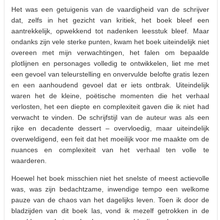
Het was een getuigenis van de vaardigheid van de schrijver
dat, zelfs in het gezicht van kritiek, het boek bleef een
aantrekkelijk, opwekkend tot nadenken leesstuk bleef. Maar
ondanks zijn vele sterke punten, kwam het boek uiteindelijk niet
overeen met mijn verwachtingen, het falen om bepaalde
plotlijnen en personages volledig te ontwikkelen, liet me met
een gevoel van teleurstelling en onvervulde belofte gratis lezen
en een aanhoudend gevoel dat er iets ontbrak. Uiteindelijk
waren het de kleine, poëtische momenten die het verhaal
verlosten, het een diepte en complexiteit gaven die ik niet had
verwacht te vinden. De schrijfstijl van de auteur was als een
rijke en decadente dessert – overvloedig, maar uiteindelijk
overweldigend, een feit dat het moeilijk voor me maakte om de
nuances en complexiteit van het verhaal ten volle te
waarderen.
Hoewel het boek misschien niet het snelste of meest actievolle
was, was zijn bedachtzame, inwendige tempo een welkome
pauze van de chaos van het dagelijks leven. Toen ik door de
bladzijden van dit boek las, vond ik mezelf getrokken in de