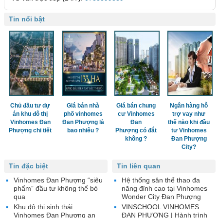
Tin nổi bật
Chủ đầu tư dự
Giá bán nhà
Giá bán chung
Ngân hàng hỗ
án khu đô thị
phố vinhomes
cư Vinhomes
trợ vay như
Vinhomes Đan
Đan Phượng là
Đan
thế nào khi đầu
Phượng chi tiết
bao nhiêu ?
Phượng có đắt
tư Vinhomes
không ?
Đan Phượng
City?
Tin đặc biệt
Tin liên quan
Vinhomes Đan Phượng “siêu
Hệ thống sân thể thao đa
phẩm” đầu tư không thể bỏ
năng đỉnh cao tại Vinhomes
qua
Wonder City Đan Phượng
Khu đô thị sinh thái
VINSCHOOL VINHOMES
Vinhomes Đan Phượng an
ĐAN PHƯỢNG | Hành trình