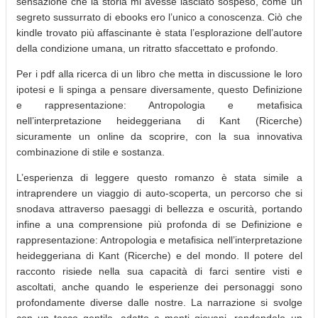
sensazione che la storia mi avesse lasciato sospeso, come un
segreto sussurrato di ebooks ero l’unico a conoscenza. Ciò che
kindle trovato più affascinante è stata l’esplorazione dell’autore
della condizione umana, un ritratto sfaccettato e profondo.
Per i pdf alla ricerca di un libro che metta in discussione le loro
ipotesi e li spinga a pensare diversamente, questo Definizione
e rappresentazione: Antropologia e metafisica
nell’interpretazione heideggeriana di Kant (Ricerche)
sicuramente un online da scoprire, con la sua innovativa
combinazione di stile e sostanza.
L’esperienza di leggere questo romanzo è stata simile a
intraprendere un viaggio di auto-scoperta, un percorso che si
snodava attraverso paesaggi di bellezza e oscurità, portando
infine a una comprensione più profonda di se Definizione e
rappresentazione: Antropologia e metafisica nell’interpretazione
heideggeriana di Kant (Ricerche) e del mondo. Il potere del
racconto risiede nella sua capacità di farci sentire visti e
ascoltati, anche quando le esperienze dei personaggi sono
profondamente diverse dalle nostre. La narrazione si svolge
con un tocco gentile, adatto a menti giovani, rendendolo un