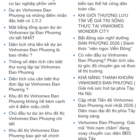
cư lạc nghiệp phồn vinh
kiến tạo thế hệ công dân
toàn cầu
Dự án Vinhomes Đan
Phượng và những điểm nhấn
KHI GIỚI THƯỢNG LƯU
đặc biệt có 1.0.2
TÌM VỀ GIÁ TRỊ SỐNG
THỰC TẠI VINHOMES
Mặt bằng tổng quan dự án
WONDER CITY
Vinhomes tại Đan Phượng
chi tiết NHẤT
Bất động sản nghĩ dưỡng
ĐAN PHƯỢNG 2026 | Đánh
Diện tích nhà liền kề dự án
thức “viên ngọc Viễn Đông”
Vinhomes Đan Phượng là
bao nhiêu ?
Có nên đầu tư Vinhomes
Đan Phượng? Phân tích sâu
Thông số diện tích căn biệt
từ góc độ chuyên gia và thực
thự song lập tại Vinhomes
tế thị trường
Đan Phượng
KHẢ NĂNG THANH KHOẢN
Diện tích của căn biệt thự
VINHOMES ĐAN PHƯỢNG |
đơn lập tại Vinhomes Đan
Giải mã sức hút tại phía Tây
Phượng ?
Hà Nội
Khu đô thị Vinhomes Đan
Cập nhật Tiến độ Vinhomes
Phượng không hề kém cạnh
Đan Phượng mới nhất 2026 |
với 4 điểm mấu chốt
Diện mạo đại đô thị phía Tây
Chủ đầu tư dự án khu đô thị
bừng sáng
Vinhomes Đan Phượng chi
Vinhomes Đan Phượng: Giải
tiết
mã “thỏi nam châm” đang
Khu đô thị Vinhomes Đan
xoay chuyển cục diện BĐS
Phượng bao giờ sẽ chính
phía Tây