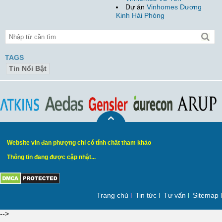
Dự án
Vinhomes Dương
Kinh Hải Phòng
TAGS
Tin Nổi Bật
Website vin đan phượng chỉ có tính chất tham khảo
Thông tin đang được cập nhật...
Trang chủ
Tin tức
Tư vấn
Sitemap
-->