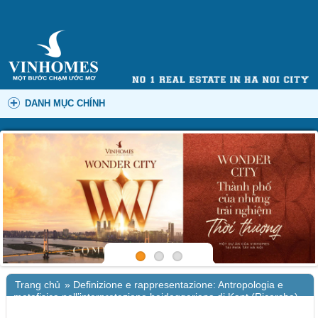
DANH MỤC CHÍNH
Trang chủ
»
Definizione e rappresentazione: Antropologia e
metafisica nell’interpretazione heideggeriana di Kant (Ricerche)
– Libri ed eBook