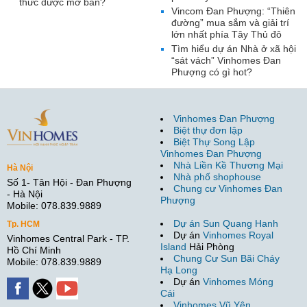
thức được mở bán?
Vincom Đan Phượng: “Thiên
đường” mua sắm và giải trí
lớn nhất phía Tây Thủ đô
Tìm hiểu dự án Nhà ở xã hội
“sát vách” Vinhomes Đan
Phượng có gì hot?
Vinhomes Đan Phượng
Biệt thự đơn lập
Biệt Thự Song Lập
Vinhomes Đan Phượng
Nhà Liền Kề Thương Mại
Hà Nội
Nhà phố shophouse
Số 1- Tân Hội - Đan Phượng
Chung cư Vinhomes Đan
- Hà Nội
Phượng
Mobile: 078.839.9889
Dự án Sun Quang Hanh
Tp. HCM
Dự án
Vinhomes Royal
Vinhomes Central Park - TP.
Island
Hải Phòng
Hồ Chí Minh
Chung Cư Sun Bãi Cháy
Mobile: 078.839.9889
Hạ Long
Dự án
Vinhomes Móng
Cái
Vinhomes Vũ Yên