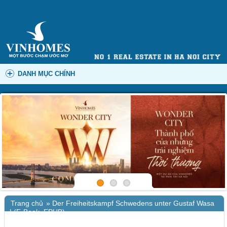
DANH MỤC CHÍNH
Trang chủ
»
Der Freiheitskampf Schwedens unter Gustaf Wasa
| (E-Book, EPUB)