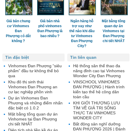
Giá bán chung
Giá bán nhà
Ngân hàng hỗ
Mặt bằng tổng
cư Vinhomes
phố vinhomes
trợ vay như
quan dự án
Đan
Đan Phượng là
thế nào khi đầu
Vinhomes tại
Phượng có đắt
bao nhiêu ?
tư Vinhomes
Đan Phượng
không ?
Đan Phượng
chi tiết NHẤT
City?
Tin đặc biệt
Tin liên quan
Vinhomes Đan Phượng “siêu
Hệ thống sân thể thao đa
phẩm” đầu tư không thể bỏ
năng đỉnh cao tại Vinhomes
qua
Wonder City Đan Phượng
Khu đô thị sinh thái
VINSCHOOL VINHOMES
Vinhomes Đan Phượng an
ĐAN PHƯỢNG | Hành trình
cư lạc nghiệp phồn vinh
kiến tạo thế hệ công dân
toàn cầu
Dự án Vinhomes Đan
Phượng và những điểm nhấn
KHI GIỚI THƯỢNG LƯU
đặc biệt có 1.0.2
TÌM VỀ GIÁ TRỊ SỐNG
THỰC TẠI VINHOMES
Mặt bằng tổng quan dự án
WONDER CITY
Vinhomes tại Đan Phượng
chi tiết NHẤT
Bất động sản nghĩ dưỡng
ĐAN PHƯỢNG 2026 | Đánh
Diện tích nhà liền kề dự án