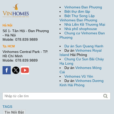
Vinhomes Đan Phượng
Biệt thự đơn lập
Biệt Thự Song Lập
Vinhomes Đan Phượng
Nhà Liền Kề Thương Mại
Hà Nội
Nhà phố shophouse
Số 1- Tân Hội - Đan Phượng
Chung cư Vinhomes Đan
- Hà Nội
Phượng
Mobile: 078.839.9889
Dự án Sun Quang Hanh
Tp. HCM
Dự án
Vinhomes Royal
Vinhomes Central Park - TP.
Island
Hải Phòng
Hồ Chí Minh
Chung Cư Sun Bãi Cháy
Mobile: 078.839.9889
Hạ Long
Dự án
Vinhomes Móng
Cái
Vinhomes Vũ Yên
Dự án
Vinhomes Dương
Kinh Hải Phòng
TAGS
Tin Nổi Bật