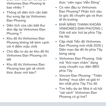
thức “viên ngọc Viễn Đông”
Vinhomes Đan Phượng là
bao nhiêu ?
Có nên đầu tư Vinhomes
Đan Phượng? Phân tích sâu
Thông số diện tích căn biệt
từ góc độ chuyên gia và thực
thự song lập tại Vinhomes
tế thị trường
Đan Phượng
KHẢ NĂNG THANH KHOẢN
Diện tích của căn biệt thự
VINHOMES ĐAN PHƯỢNG |
đơn lập tại Vinhomes Đan
Giải mã sức hút tại phía Tây
Phượng ?
Hà Nội
Khu đô thị Vinhomes Đan
Cập nhật Tiến độ Vinhomes
Phượng không hề kém cạnh
Đan Phượng mới nhất 2026 |
với 4 điểm mấu chốt
Diện mạo đại đô thị phía Tây
Chủ đầu tư dự án khu đô thị
bừng sáng
Vinhomes Đan Phượng chi
Vinhomes Đan Phượng: Giải
tiết
mã “thỏi nam châm” đang
Khu đô thị Vinhomes Đan
xoay chuyển cục diện BĐS
Phượng bao giờ sẽ chính
phía Tây
thức được mở bán?
Vincom Đan Phượng: “Thiên
đường” mua sắm và giải trí
lớn nhất phía Tây Thủ đô
Tìm hiểu dự án Nhà ở xã hội
“sát vách” Vinhomes Đan
Phượng có gì hot?