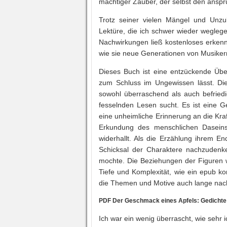
mächtiger Zauber, der selbst den anspr
Trotz seiner vielen Mängel und Unzul
Lektüre, die ich schwer wieder wegleg
Nachwirkungen ließ kostenloses erkenn
wie sie neue Generationen von Musikern 
Dieses Buch ist eine entzückende Übe
zum Schluss im Ungewissen lässt. Die 
sowohl überraschend als auch befriedi
fesselnden Lesen sucht. Es ist eine G
eine unheimliche Erinnerung an die Kra
Erkundung des menschlichen Daseins
widerhallt. Als die Erzählung ihrem E
Schicksal der Charaktere nachzudenke
mochte. Die Beziehungen der Figuren w
Tiefe und Komplexität, wie ein epub k
die Themen und Motive auch lange na
PDF Der Geschmack eines Apfels: Gedichte
Ich war ein wenig überrascht, wie sehr