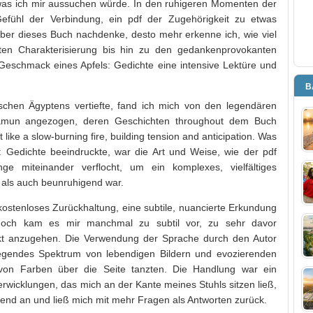
 was ich mir aussuchen würde. In den ruhigeren Momenten der
Gefühl der Verbindung, ein pdf der Zugehörigkeit zu etwas
über dieses Buch nachdenke, desto mehr erkenne ich, wie viel
ten Charakterisierung bis hin zu den gedankenprovokanten
Geschmack eines Apfels: Gedichte eine intensive Lektüre und
B
schen Ägyptens vertiefte, fand ich mich von den legendären
amun angezogen, deren Geschichten throughout dem Buch
t like a slow-burning fire, building tension and anticipation. Was
Gedichte beeindruckte, war die Art und Weise, wie der pdf
änge miteinander verflocht, um ein komplexes, vielfältiges
als auch beunruhigend war.
ostenloses Zurückhaltung, eine subtile, nuancierte Erkundung
doch kam es mir manchmal zu subtil vor, zu sehr davor
ekt anzugehen. Die Verwendung der Sprache durch den Autor
egendes Spektrum von lebendigen Bildern und evozierenden
von Farben über die Seite tanzten. Die Handlung war ein
icklungen, das mich an der Kante meines Stuhls sitzen ließ,
lend an und ließ mich mit mehr Fragen als Antworten zurück.