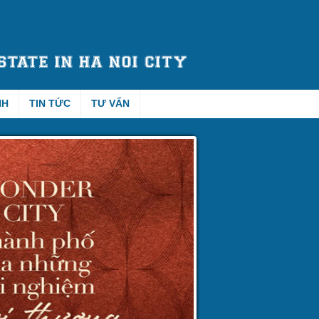
NH
TIN TỨC
TƯ VẤN