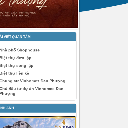
ÀI VIẾT QUAN TÂM
Nhà phố Shophouse
Biệt thự đơn lập
Biệt thự song lập
Biệt thự liền kề
Chung cư Vinhomes Đan Phượng
Chủ đầu tư dự án Vinhomes Đan
Phượng
ÌNH ẢNH