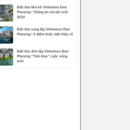
Biệt thự liền kề Vinhomes Đan
Phượng ! Thông tin chi tiết mới
2020
Biệt thự song lập Vinhomes Đan
Phượng ! 4 điểm khác biệt thấy rõ
Biệt thự đơn lập Vinhomes Đan
Phượng “Tinh Hoa” cuộc sống
mới