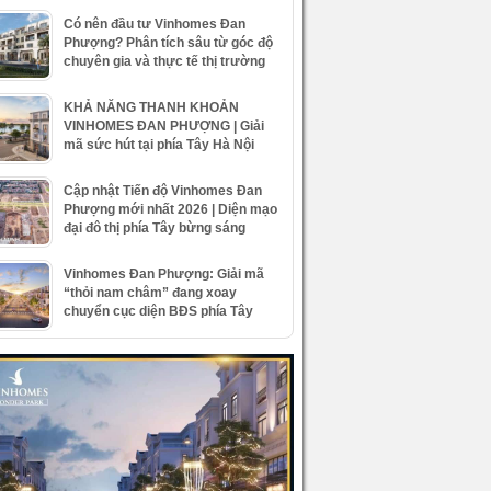
Có nên đầu tư Vinhomes Đan
Phượng? Phân tích sâu từ góc độ
chuyên gia và thực tế thị trường
KHẢ NĂNG THANH KHOẢN
VINHOMES ĐAN PHƯỢNG | Giải
mã sức hút tại phía Tây Hà Nội
Cập nhật Tiến độ Vinhomes Đan
Phượng mới nhất 2026 | Diện mạo
đại đô thị phía Tây bừng sáng
Vinhomes Đan Phượng: Giải mã
“thỏi nam châm” đang xoay
chuyển cục diện BĐS phía Tây