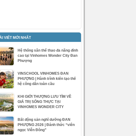
ÀI VIẾT MỚI NHẤT
Hệ thống sân thể thao đa năng đỉnh
cao tại Vinhomes Wonder City Đan
Phượng
VINSCHOOL VINHOMES ĐAN
PHƯỢNG | Hành trình kiến tạo thế
hệ công dân toàn cầu
KHI GIỚI THƯỢNG LƯU TÌM VỀ
GIÁ TRỊ SỐNG THỰC TẠI
VINHOMES WONDER CITY
Bất động sản nghĩ dưỡng ĐAN
PHƯỢNG 2026 | Đánh thức “viên
ngọc Viễn Đông”