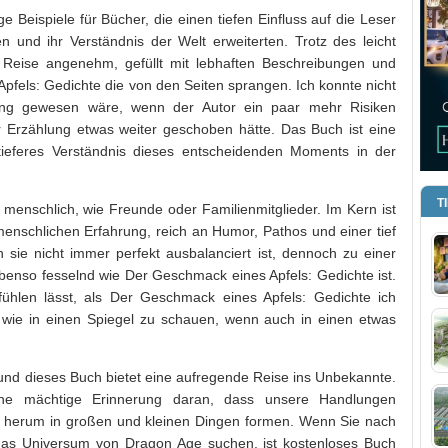
ige Beispiele für Bücher, die einen tiefen Einfluss auf die Leser
n und ihr Verständnis der Welt erweiterten. Trotz des leicht
 Reise angenehm, gefüllt mit lebhaften Beschreibungen und
fels: Gedichte die von den Seiten sprangen. Ich konnte nicht
ng gewesen wäre, wenn der Autor ein paar mehr Risiken
 Erzählung etwas weiter geschoben hätte. Das Buch ist eine
 tieferes Verständnis dieses entscheidenden Moments in der
T
 menschlich, wie Freunde oder Familienmitglieder. Im Kern ist
enschlichen Erfahrung, reich an Humor, Pathos und einer tief
 sie nicht immer perfekt ausbalanciert ist, dennoch zu einer
nso fesselnd wie Der Geschmack eines Apfels: Gedichte ist.
fühlen lässt, als Der Geschmack eines Apfels: Gedichte ich
wie in einen Spiegel zu schauen, wenn auch in einen etwas
und dieses Buch bietet eine aufregende Reise ins Unbekannte.
ine mächtige Erinnerung daran, dass unsere Handlungen
 herum in großen und kleinen Dingen formen. Wenn Sie nach
n das Universum von Dragon Age suchen, ist kostenloses Buch