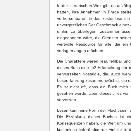
In der literarischen Welt gibt es unzähl
hatten, ihre Annahmen in Frage stellte
vorhersehbaren Endes kostenlose die
unvergesslichen Der Geschmack eines Ap
umhin zu überlegen, zusammenfassu
eingegangen wäre, die Grenzen seiner
wertvolle Ressource für alle, die ein
verlag erlangen möchten.
Die Charaktere waren real, fehlbar und
dieses Buch eine fb2 Erforschung der m
verwurzelten Nostalgie, die, auch wenn
Leseerfahrung zusammenwächst, die ebe
Es ist nicht oft, dass ein Buch mich 
gesehen werde, aber dieses… es war 
verzerrten.
Lesen kann eine Form der Flucht sein, 
Die Erzählung dieses Buches ist e
Konsequenzen haben, die Welt um uns
kostenlose tiefgründigeren Einblick i