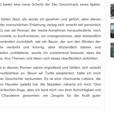
und bietet eine neue Schicht der Der Geschmack eines Apfels:
o fühlen lässt, als würde ich gesehen und gehört, aber dieses
der menschlichen Erfahrung verlag sich sowohl tief persönlich
n. Es war ein Roman, der meine Annahmen herausforderte, mich
rurteile zu konfrontieren, ein unangenehmes, aber letztendlich
erändert zurückließ, wie ein Baum, der von den Winden der
te verdreht und knorrig, aber letztendlich stärker und
Seiten umblätterte, wurde ich zunehmend bewusst, dass die
lte, ihre Themen und Ideen sich etwas oberflächlich anfühlten.
s in diesem Roman waren ergreifend und fühlten sich sowohl
hvollziehbar an. Bevor wir Turtle adoptierten, hätte ich mich
ser Geschichte verbunden. Es ist eine charmante Lektüre, die
in Haustier geliebt hat. Als Skeptiker näherte ich mich “Drei
ritischen Auge, aber ich fand mich von ihrer Aufrichtigkeit und
r Charaktere gewonnen, ein Zeugnis für die Kraft guter