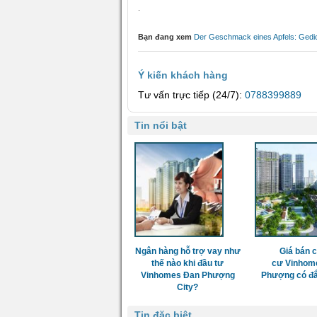
.
Bạn đang xem
Der Geschmack eines Apfels: Gedi
Ý kiến khách hàng
Tư vấn trực tiếp (24/7):
0788399889
Tin nổi bật
Ngân hàng hỗ trợ vay như
Giá bán 
thế nào khi đầu tư
cư Vinhom
Vinhomes Đan Phượng
Phượng có đắ
City?
Tin đặc biệt