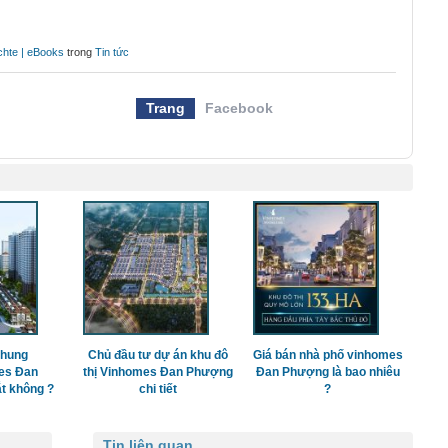
chte | eBooks
trong
Tin tức
Trang
Facebook
chung
Chủ đầu tư dự án khu đô
Giá bán nhà phố vinhomes
es Đan
thị Vinhomes Đan Phượng
Đan Phượng là bao nhiêu
t không ?
chi tiết
?
Tin liên quan