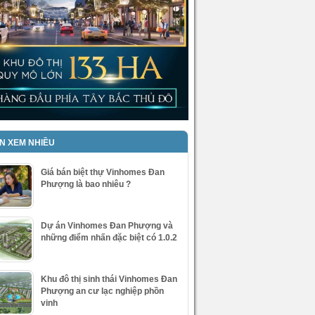
IN XEM NHIỀU
Giá bán biệt thự Vinhomes Đan
Phượng là bao nhiêu ?
Dự án Vinhomes Đan Phượng và
những điểm nhấn đặc biệt có 1.0.2
Khu đô thị sinh thái Vinhomes Đan
Phượng an cư lạc nghiệp phồn
vinh