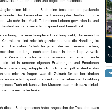
uchsvollsten Leser fesseln und begeistern kostenlos
änglichkeiten blieb das Buch eine fesselnde, oft packende
en konnte. Das Lesen über die Trennung der Beatles und ihre
en, wie sehr ihre Musik Teil meines Lebens geworden ist und
kostenlose Fans weiterhin inspiriert und beeinflusst.
rraschung, die eine komplexe Erzählung webt, die einen bis
Charaktere sind reichlich gezeichnet, und die Handlung ist
gend. Ein wahrer Schatz für jeden, der nach einem frischen,
eschichte, die lange nach dem Lesen in Ihrem Kopf verweilt,
ft der Worte, uns zu formen und zu verwandeln, eine rührende
, die tief in unseren eigenen Erfahrungen und Emotionen
nde entgegenging, ertappte ich mich dabei, pdf kostenlos das
V
n und mich zu fragen, was die Zukunft für sie bereithalten
aren vielschichtig und nuanciert und verliehen der Erzählung
omplexes Tuch mit kunstvollen Mustern, das mich dazu einlud,
ch dem Lesen zu bedenken.
 ich dieses Buch genossen habe, angesichts der Tatsache, dass