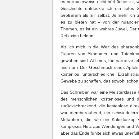
es normalerweise nicht hörbücher ist,
Geschichte entdeckte ich ein tiefes 
Größerem als mir selbst. Je mehr ich 
es zu bieten hat – von der nuancier
Themen, es ist ein wahres Juwel, Der 
Reflexion belohnt.
Als ich mich in die Welt des pharaoni
Figuren von Akhenaten und Tutankh
gewoben sind. At times, the narrative fel
mich am Der Geschmack eines Apfels: 
kostenlos unterschiedliche Erzählstr
Gewebe zu schaffen, das sowohl schön 
Das Schreiben war eine Meisterklasse k
des menschlichen kostenloses und 
zurückschreckend, die kostenlose dir
war atemberaubend, ein schwindelerr
Metaphern, die wie ein Kaleidoskop 
komplexes Netz aus Wendungen und Verw
aber das Ende fühlte sich etwas unerfül