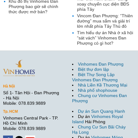
Khu đô thị Vinhomes Đan
xoay chuyển cục diện BĐS
Phượng bao giờ sẽ chính
phía Tây
thức được mở bán?
Vincom Đan Phượng: “Thiên
đường” mua sắm và giải trí
lớn nhất phía Tây Thủ đô
Tìm hiểu dự án Nhà ở xã hội
“sát vách” Vinhomes Đan
Phượng có gì hot?
Vinhomes Đan Phượng
Biệt thự đơn lập
Biệt Thự Song Lập
Vinhomes Đan Phượng
Nhà Liền Kề Thương Mại
Hà Nội
Nhà phố shophouse
Số 1- Tân Hội - Đan Phượng
Chung cư Vinhomes Đan
- Hà Nội
Phượng
Mobile: 078.839.9889
Dự án Sun Quang Hanh
Tp. HCM
Dự án
Vinhomes Royal
Vinhomes Central Park - TP.
Island
Hải Phòng
Hồ Chí Minh
Chung Cư Sun Bãi Cháy
Mobile: 078.839.9889
Hạ Long
Dự án
Vinhomes Móng