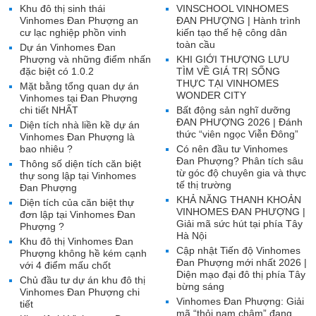
Khu đô thị sinh thái
VINSCHOOL VINHOMES
Vinhomes Đan Phượng an
ĐAN PHƯỢNG | Hành trình
cư lạc nghiệp phồn vinh
kiến tạo thế hệ công dân
toàn cầu
Dự án Vinhomes Đan
Phượng và những điểm nhấn
KHI GIỚI THƯỢNG LƯU
đặc biệt có 1.0.2
TÌM VỀ GIÁ TRỊ SỐNG
THỰC TẠI VINHOMES
Mặt bằng tổng quan dự án
WONDER CITY
Vinhomes tại Đan Phượng
chi tiết NHẤT
Bất động sản nghĩ dưỡng
ĐAN PHƯỢNG 2026 | Đánh
Diện tích nhà liền kề dự án
thức “viên ngọc Viễn Đông”
Vinhomes Đan Phượng là
bao nhiêu ?
Có nên đầu tư Vinhomes
Đan Phượng? Phân tích sâu
Thông số diện tích căn biệt
từ góc độ chuyên gia và thực
thự song lập tại Vinhomes
tế thị trường
Đan Phượng
KHẢ NĂNG THANH KHOẢN
Diện tích của căn biệt thự
VINHOMES ĐAN PHƯỢNG |
đơn lập tại Vinhomes Đan
Giải mã sức hút tại phía Tây
Phượng ?
Hà Nội
Khu đô thị Vinhomes Đan
Cập nhật Tiến độ Vinhomes
Phượng không hề kém cạnh
Đan Phượng mới nhất 2026 |
với 4 điểm mấu chốt
Diện mạo đại đô thị phía Tây
Chủ đầu tư dự án khu đô thị
bừng sáng
Vinhomes Đan Phượng chi
Vinhomes Đan Phượng: Giải
tiết
mã “thỏi nam châm” đang