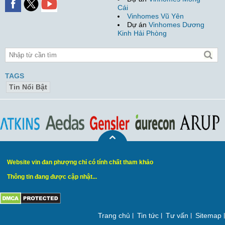
Cái
Vinhomes Vũ Yên
Dự án
Vinhomes Dương
Kinh Hải Phòng
TAGS
Tin Nổi Bật
Website vin đan phượng chỉ có tính chất tham khảo
Thông tin đang được cập nhật...
Trang chủ
Tin tức
Tư vấn
Sitemap