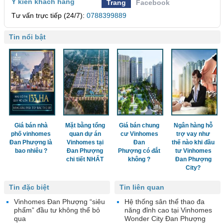
Ý kiến khách hàng
Trang
Facebook
Tư vấn trực tiếp (24/7):
0788399889
Tin nổi bật
Giá bán nhà
Mặt bằng tổng
Giá bán chung
Ngân hàng hỗ
phố vinhomes
quan dự án
cư Vinhomes
trợ vay như
Đan Phượng là
Vinhomes tại
Đan
thế nào khi đầu
bao nhiêu ?
Đan Phượng
Phượng có đắt
tư Vinhomes
chi tiết NHẤT
không ?
Đan Phượng
City?
Tin đặc biệt
Tin liên quan
Vinhomes Đan Phượng “siêu
Hệ thống sân thể thao đa
phẩm” đầu tư không thể bỏ
năng đỉnh cao tại Vinhomes
qua
Wonder City Đan Phượng