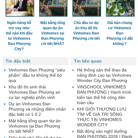
Ngân hàng hỗ
Mặt bằng tổng
Chủ đầu tư dự
Giá bán chung
trợ vay như
quan dự án
án khu đô thị
cư Vinhomes
thế nào khi đầu
Vinhomes tại
Vinhomes Đan
Đan
tư Vinhomes
Đan Phượng
Phượng chi tiết
Phượng có đắt
Đan Phượng
chi tiết NHẤT
không ?
City?
Tin đặc biệt
Tin liên quan
Vinhomes Đan Phượng “siêu
Hệ thống sân thể thao đa
phẩm” đầu tư không thể bỏ
năng đỉnh cao tại Vinhomes
qua
Wonder City Đan Phượng
Khu đô thị sinh thái
VINSCHOOL VINHOMES
Vinhomes Đan Phượng an
ĐAN PHƯỢNG | Hành trình
cư lạc nghiệp phồn vinh
kiến tạo thế hệ công dân
toàn cầu
Dự án Vinhomes Đan
Phượng và những điểm nhấn
KHI GIỚI THƯỢNG LƯU
đặc biệt có 1.0.2
TÌM VỀ GIÁ TRỊ SỐNG
THỰC TẠI VINHOMES
Mặt bằng tổng quan dự án
WONDER CITY
Vinhomes tại Đan Phượng
chi tiết NHẤT
Bất động sản nghĩ dưỡng
ĐAN PHƯỢNG 2026 | Đánh
Diện tích nhà liền kề dự án