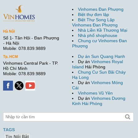
Vinhomes Đan Phượng
Biệt thự đơn lập
Biệt Thự Song Lập
Vinhomes Đan Phượng
Nhà Liền Kề Thương Mại
Hà Nội
Nhà phố shophouse
Số 1- Tân Hội - Đan Phượng
Chung cư Vinhomes Đan
- Hà Nội
Phượng
Mobile: 078.839.9889
Dự án Sun Quang Hanh
Tp. HCM
Dự án
Vinhomes Royal
Vinhomes Central Park - TP.
Island
Hải Phòng
Hồ Chí Minh
Chung Cư Sun Bãi Cháy
Mobile: 078.839.9889
Hạ Long
Dự án
Vinhomes Móng
Cái
Vinhomes Vũ Yên
Dự án
Vinhomes Dương
Kinh Hải Phòng
TAGS
Tin Nổi Bật