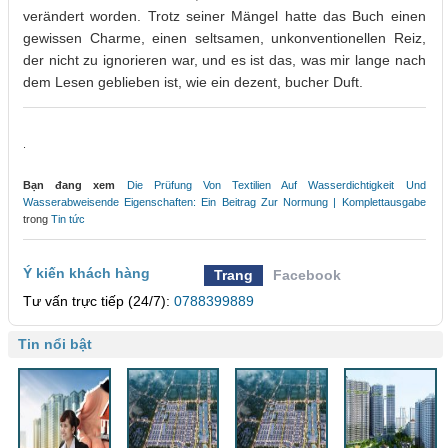
verändert worden. Trotz seiner Mängel hatte das Buch einen
gewissen Charme, einen seltsamen, unkonventionellen Reiz,
der nicht zu ignorieren war, und es ist das, was mir lange nach
dem Lesen geblieben ist, wie ein dezent, bucher Duft.
.
Bạn đang xem
Die Prüfung Von Textilien Auf Wasserdichtigkeit Und
Wasserabweisende Eigenschaften: Ein Beitrag Zur Normung | Komplettausgabe
trong
Tin tức
Ý kiến khách hàng
Trang
Facebook
Tư vấn trực tiếp (24/7):
0788399889
Tin nổi bật