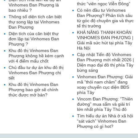
thức “viên ngọc Viễn Đông”
Vinhomes Đan Phượng là
bao nhiêu ?
Có nên đầu tư Vinhomes
Đan Phượng? Phân tích sâu
Thông số diện tích căn biệt
từ góc độ chuyên gia và thực
thự song lập tại Vinhomes
tế thị trường
Đan Phượng
KHẢ NĂNG THANH KHOẢN
Diện tích của căn biệt thự
VINHOMES ĐAN PHƯỢNG |
đơn lập tại Vinhomes Đan
Giải mã sức hút tại phía Tây
Phượng ?
Hà Nội
Khu đô thị Vinhomes Đan
Cập nhật Tiến độ Vinhomes
Phượng không hề kém cạnh
Đan Phượng mới nhất 2026 |
với 4 điểm mấu chốt
Diện mạo đại đô thị phía Tây
Chủ đầu tư dự án khu đô thị
bừng sáng
Vinhomes Đan Phượng chi
Vinhomes Đan Phượng: Giải
tiết
mã “thỏi nam châm” đang
Khu đô thị Vinhomes Đan
xoay chuyển cục diện BĐS
Phượng bao giờ sẽ chính
phía Tây
thức được mở bán?
Vincom Đan Phượng: “Thiên
đường” mua sắm và giải trí
lớn nhất phía Tây Thủ đô
Tìm hiểu dự án Nhà ở xã hội
“sát vách” Vinhomes Đan
Phượng có gì hot?