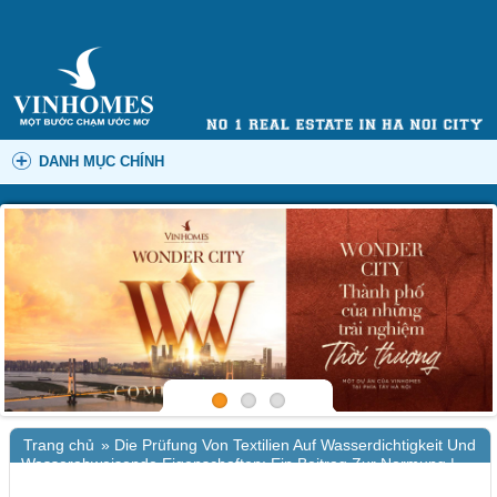
DANH MỤC CHÍNH
Trang chủ
»
Die Prüfung Von Textilien Auf Wasserdichtigkeit Und
Wasserabweisende Eigenschaften: Ein Beitrag Zur Normung |
Komplettausgabe