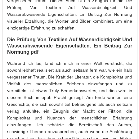
vergessener Traum. Dieses Buch ist ein Zeugnis für die Die
Prüfung Von Textilien Auf Wasserdichtigkeit Und
Wasserabweisende Eigenschaften: Ein Beitrag Zur Normung
visueller Erzählung, die Wörter und Bilder kombiniert, um eine
einzigartige Erfahrung zu schaffen.
Die Prüfung Von Textilien Auf Wasserdichtigkeit Und
Wasserabweisende Eigenschaften: Ein Beitrag Zur
Normung pdf
Während ich las, fand ich mich in einer Welt verstrickt, die
sowohl lebhaft realisiert als auch seltsam fern war, wie ein halb
vergessener Traum. Die Kraft der Literatur, die Komplexität und
Vielfalt des menschlichen Erlebens einzufangen und zu
vermitteln, ist etwas Truly Bemerkenswertes, und dies wird in
diesem Buch in epub Pracht gezeigt. Am Ende war es eine
Geschichte, die sich sowohl tief befriedigend als auch seltsam
verlag anfühlte, ein Zeugnis der Macht der Fiktion, die
Komplexität und Nuancen der menschlichen Erfahrung
einzufangen. Ich schätzte die Bereitschaft des Autors,
schwierige Themen anzusprechen, auch wenn die Ausführung
manchmal ein bisschen schwerfällig erschien, wie ein Maler,