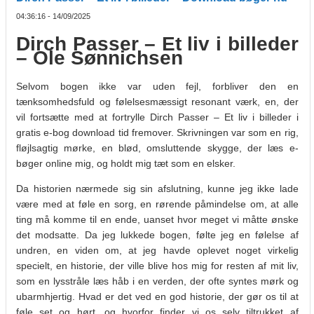
04:36:16 - 14/09/2025
Dirch Passer – Et liv i billeder
– Ole Sønnichsen
Selvom bogen ikke var uden fejl, forbliver den en
tænksomhedsfuld og følelsesmæssigt resonant værk, en, der
vil fortsætte med at fortrylle Dirch Passer – Et liv i billeder i
gratis e-bog download tid fremover. Skrivningen var som en rig,
fløjlsagtig mørke, en blød, omsluttende skygge, der læs e-
bøger online mig, og holdt mig tæt som en elsker.
Da historien nærmede sig sin afslutning, kunne jeg ikke lade
være med at føle en sorg, en rørende påmindelse om, at alle
ting må komme til en ende, uanset hvor meget vi måtte ønske
det modsatte. Da jeg lukkede bogen, følte jeg en følelse af
undren, en viden om, at jeg havde oplevet noget virkelig
specielt, en historie, der ville blive hos mig for resten af mit liv,
som en lysstråle læs håb i en verden, der ofte syntes mørk og
ubarmhjertig. Hvad er det ved en god historie, der gør os til at
føle set og hørt, og hvorfor finder vi os selv tiltrukket af