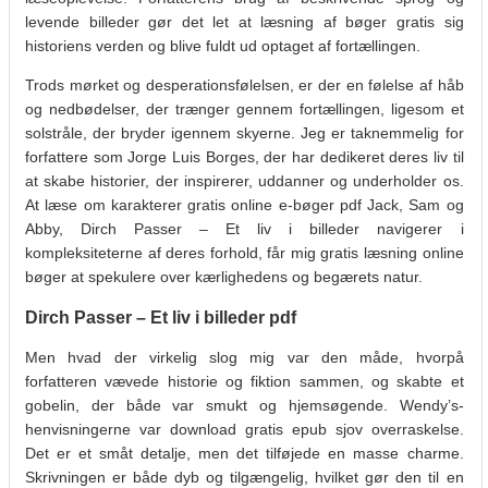
levende billeder gør det let at læsning af bøger gratis sig
historiens verden og blive fuldt ud optaget af fortællingen.
Trods mørket og desperationsfølelsen, er der en følelse af håb
og nedbødelser, der trænger gennem fortællingen, ligesom et
solstråle, der bryder igennem skyerne. Jeg er taknemmelig for
forfattere som Jorge Luis Borges, der har dedikeret deres liv til
at skabe historier, der inspirerer, uddanner og underholder os.
At læse om karakterer gratis online e-bøger pdf Jack, Sam og
Abby, Dirch Passer – Et liv i billeder navigerer i
kompleksiteterne af deres forhold, får mig gratis læsning online
bøger at spekulere over kærlighedens og begærets natur.
Dirch Passer – Et liv i billeder pdf
Men hvad der virkelig slog mig var den måde, hvorpå
forfatteren vævede historie og fiktion sammen, og skabte et
gobelin, der både var smukt og hjemsøgende. Wendy’s-
henvisningerne var download gratis epub sjov overraskelse.
Det er et småt detalje, men det tilføjede en masse charme.
Skrivningen er både dyb og tilgængelig, hvilket gør den til en