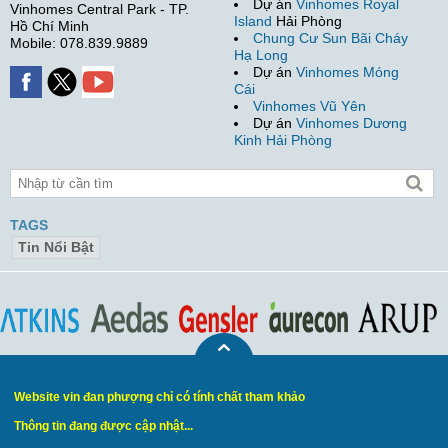
Dự án
Vinhomes Royal
Vinhomes Central Park - TP.
Island
Hải Phòng
Hồ Chí Minh
Chung Cư Sun Bãi Cháy
Mobile: 078.839.9889
Hạ Long
Dự án
Vinhomes Móng
Cái
Vinhomes Vũ Yên
Dự án
Vinhomes Dương
Kinh Hải Phòng
TAGS
Tin Nổi Bật
Website vin đan phượng chỉ có tính chất tham khảo
Thông tin đang được cập nhật...