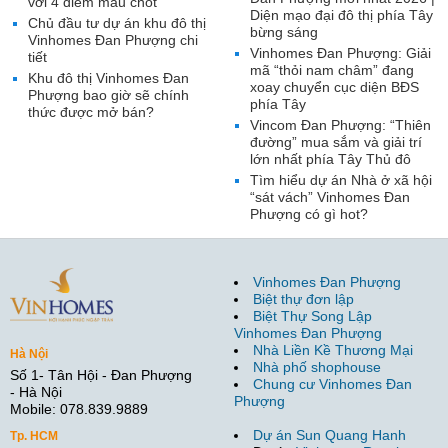
với 4 điểm mấu chốt
Diện mạo đại đô thị phía Tây
Chủ đầu tư dự án khu đô thị
bừng sáng
Vinhomes Đan Phượng chi
Vinhomes Đan Phượng: Giải
tiết
mã “thỏi nam châm” đang
Khu đô thị Vinhomes Đan
xoay chuyển cục diện BĐS
Phượng bao giờ sẽ chính
phía Tây
thức được mở bán?
Vincom Đan Phượng: “Thiên
đường” mua sắm và giải trí
lớn nhất phía Tây Thủ đô
Tìm hiểu dự án Nhà ở xã hội
“sát vách” Vinhomes Đan
Phượng có gì hot?
Vinhomes Đan Phượng
Biệt thự đơn lập
Biệt Thự Song Lập
Vinhomes Đan Phượng
Nhà Liền Kề Thương Mại
Hà Nội
Nhà phố shophouse
Số 1- Tân Hội - Đan Phượng
Chung cư Vinhomes Đan
- Hà Nội
Phượng
Mobile: 078.839.9889
Dự án Sun Quang Hanh
Tp. HCM