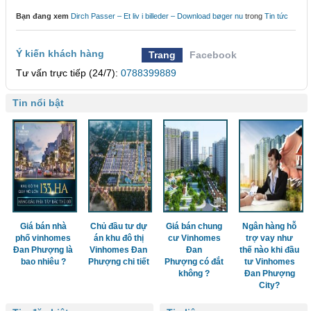
Bạn đang xem
Dirch Passer – Et liv i billeder – Download bøger nu
trong
Tin tức
Ý kiến khách hàng
Trang
Facebook
Tư vấn trực tiếp (24/7):
0788399889
Tin nổi bật
Giá bán nhà
Chủ đầu tư dự
Giá bán chung
Ngân hàng hỗ
phố vinhomes
án khu đô thị
cư Vinhomes
trợ vay như
Đan Phượng là
Vinhomes Đan
Đan
thế nào khi đầu
bao nhiêu ?
Phượng chi tiết
Phượng có đắt
tư Vinhomes
không ?
Đan Phượng
City?