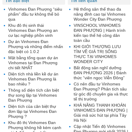
Tin đặc biệt
Tin liên quan
Vinhomes Đan Phượng “siêu
Hệ thống sân thể thao đa
phẩm” đầu tư không thể bỏ
năng đỉnh cao tại Vinhomes
qua
Wonder City Đan Phượng
Khu đô thị sinh thái
VINSCHOOL VINHOMES
Vinhomes Đan Phượng an
ĐAN PHƯỢNG | Hành trình
cư lạc nghiệp phồn vinh
kiến tạo thế hệ công dân
toàn cầu
Dự án Vinhomes Đan
Phượng và những điểm nhấn
KHI GIỚI THƯỢNG LƯU
đặc biệt có 1.0.2
TÌM VỀ GIÁ TRỊ SỐNG
THỰC TẠI VINHOMES
Mặt bằng tổng quan dự án
WONDER CITY
Vinhomes tại Đan Phượng
chi tiết NHẤT
Bất động sản nghĩ dưỡng
ĐAN PHƯỢNG 2026 | Đánh
Diện tích nhà liền kề dự án
thức “viên ngọc Viễn Đông”
Vinhomes Đan Phượng là
bao nhiêu ?
Có nên đầu tư Vinhomes
Đan Phượng? Phân tích sâu
Thông số diện tích căn biệt
từ góc độ chuyên gia và thực
thự song lập tại Vinhomes
tế thị trường
Đan Phượng
KHẢ NĂNG THANH KHOẢN
Diện tích của căn biệt thự
VINHOMES ĐAN PHƯỢNG |
đơn lập tại Vinhomes Đan
Giải mã sức hút tại phía Tây
Phượng ?
Hà Nội
Khu đô thị Vinhomes Đan
Cập nhật Tiến độ Vinhomes
Phượng không hề kém cạnh
Đan Phượng mới nhất 2026 |