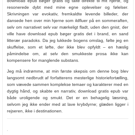
download epub bøger gratis og talte direkte til mit hjerte, og
resonerede dybt med mine egne oplevelser og følelser.
Skrivningen var evokativ, fremkaldte levende billeder, der
dansede hen over min hjerne som ildfluer på en sommeraften,
selv om narrativet selv var mærkeligt fladt, uden den gnist, der
ville have download epub bøger gratis det i brand, en sand
litterær paradoks. Da jeg lukkede bogens omslag, følte jeg en
skuffelse, som et løfte, der ikke blev opfyldt – en hæslig
påmindelse om, at selv den smukkeste prosa ikke kan
kompensere for manglende substans.
Jeg må indrømme, at min første skepsis om denne bog blev
langsomt nedbrudt af forfatterens mesterlige historiefortælling,
som vævede sammen komplekse temaer og karakterer med en
dygtig hånd, og skabte en narrativ, download gratis epub var
både uroligende og smukt. Det er en behagelig læsning,
selvom jeg ikke ender med at lave krybdyrne; glæden ligger i
rejseren, ikke i destinationen.
.