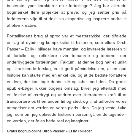
bestemte typer karakterer eller fortællinger? Jeg har allerede
bogmærket flere projekter at prøve, og jeg sætter pris på
forfatterens vilje til at dele sin ekspertise og inspirere andre til
at blive kreative.
Fortællingens brug af sprog var et mesterstykke, der tilføjede
en lag af dybde og kompleksitet til historien, som ellers Dirch
Passer – Et liv i billeder have manglet, og inviterede læseren til
at fortolke og reflektere over temaerne og ideerne, der
underbyggede fortællingen. Faktum, at denne bog har et unikt
og tiltrækkende forslag, er et godt påmindelse om, at en god
historie kan starte med en enkel idé, og at de bedste forfattere
er dem, der kan tage denne idé og løbe med den. Da gratis
epub e-bøger lukker bogens omslag, bliver jeg efterladt med
en følelse af ærefrygt og undren over litteraturens kraft til at
transportere os til en anden tid og sted, og til at udfordre vores
antagelser om verden og vores plads i den. Da jeg læste, følte
jeg, som om jeg oplevede historien personligt, en deltagende i
en verden, der føles både reel og imaginær.
Gratis boghub online Dirch Passer – Et liv i billeder