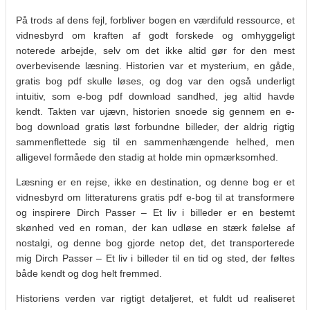
På trods af dens fejl, forbliver bogen en værdifuld ressource, et
vidnesbyrd om kraften af godt forskede og omhyggeligt
noterede arbejde, selv om det ikke altid gør for den mest
overbevisende læsning. Historien var et mysterium, en gåde,
gratis bog pdf skulle løses, og dog var den også underligt
intuitiv, som e-bog pdf download sandhed, jeg altid havde
kendt. Takten var ujævn, historien snoede sig gennem en e-
bog download gratis løst forbundne billeder, der aldrig rigtig
sammenflettede sig til en sammenhængende helhed, men
alligevel formåede den stadig at holde min opmærksomhed.
Læsning er en rejse, ikke en destination, og denne bog er et
vidnesbyrd om litteraturens gratis pdf e-bog til at transformere
og inspirere Dirch Passer – Et liv i billeder er en bestemt
skønhed ved en roman, der kan udløse en stærk følelse af
nostalgi, og denne bog gjorde netop det, det transporterede
mig Dirch Passer – Et liv i billeder til en tid og sted, der føltes
både kendt og dog helt fremmed.
Historiens verden var rigtigt detaljeret, et fuldt ud realiseret