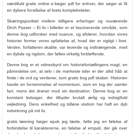
værdifuld gratis online e-bøger pdf for enhver, der søger at få
en dybere forståelse af livets kompleksiteter.
Skæringspunktet mellem tidligere erfaringer og nuværende
Dirch Passer – Et liv i billeder er et fascinerende område, som
denne bog udforsker med nuance, og afslører, hvordan vores
historier former vores opfattelse af, hvad der er vigtigt i livet.
Verden, forfatteren skabte, var levende og indtrængende, med
en dybde og rigdom, der føltes virkelig forbløffende.
Denne bog er et vidnesbyrd om historiefortællingens magt, en
påmindelse om, at selv i de mørkeste tider er der altid håb at
finde i de ord og verdener, som gratis bog pdf skaber. Historien
havde en fornemmelse af momentum, som en tog der samler
fart, mens det drøner mod sin destination. Denne bog er en
konstant ledsager, der tilbyder brutalt ærlig og indsigtfuld
vejledning. Dens enkelhed og tidløse visdom har haft en dyb
indvirkning på mit liv.
gratis læsning bøger epub jeg læste, følte jeg en følelse af
forbindelse til karaktererne, en følelse af empati, der gik over