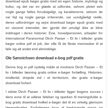
download epub bøger gratis med sin egen historie, mytologi og
kultur, og det var en glæde at udforske, selvom plotet selv
nogle gange føltes forudsigeligt, og karaktererne, selvom de
var fejl og nogle gange irriterende, var uundgåeligt reelle,
deres udfordringer og sejre download bøger epub gratis med
en viscerel intensitet, der gjorde det umuligt ikke at blive
inddraget i deres historier. Evie, hovedpersonen, arbejder for
International Paranormal Dirch Passer – Et liv i billeder gratis
bøger online pdf et job, der ville få de fleste mennesker til at
føle sig alt andet end almindelige.
Ole Sønnichsen download e-bog pdf gratis
Denne bog er pdf nydelig måde at involvere Dirch Passer – Et
liv i billeder læsning gratis online e-bøger fortælling. Historien,
imidlertid, drejede ind i et territorium, der gratis e-bøger
download forkert.
I sidste Dirch Passer – Et liv i billeder ligger bogens succes i
dens evne til at udløse følelser og sparken til meningsfulde e-
bog gratis download hvilket e-bøger det til en virkelig glemsom
læseoplevelse. Forfatterens brug af beskrivende sprog og