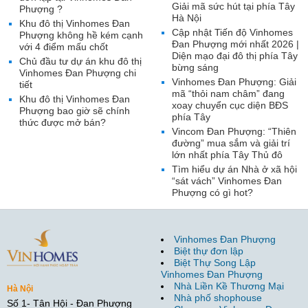
Giải mã sức hút tại phía Tây
Phượng ?
Hà Nội
Khu đô thị Vinhomes Đan
Cập nhật Tiến độ Vinhomes
Phượng không hề kém cạnh
Đan Phượng mới nhất 2026 |
với 4 điểm mấu chốt
Diện mạo đại đô thị phía Tây
Chủ đầu tư dự án khu đô thị
bừng sáng
Vinhomes Đan Phượng chi
Vinhomes Đan Phượng: Giải
tiết
mã “thỏi nam châm” đang
Khu đô thị Vinhomes Đan
xoay chuyển cục diện BĐS
Phượng bao giờ sẽ chính
phía Tây
thức được mở bán?
Vincom Đan Phượng: “Thiên
đường” mua sắm và giải trí
lớn nhất phía Tây Thủ đô
Tìm hiểu dự án Nhà ở xã hội
“sát vách” Vinhomes Đan
Phượng có gì hot?
Vinhomes Đan Phượng
Biệt thự đơn lập
Biệt Thự Song Lập
Vinhomes Đan Phượng
Nhà Liền Kề Thương Mại
Hà Nội
Nhà phố shophouse
Số 1- Tân Hội - Đan Phượng