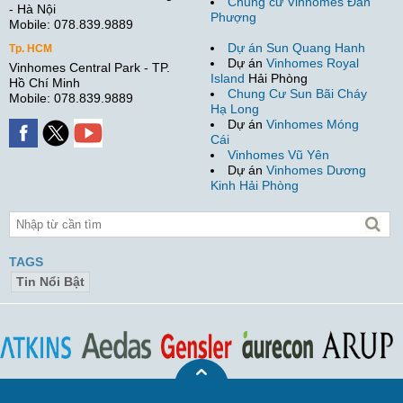
Chung cư Vinhomes Đan
- Hà Nội
Phượng
Mobile: 078.839.9889
Dự án Sun Quang Hanh
Tp. HCM
Dự án
Vinhomes Royal
Vinhomes Central Park - TP.
Island
Hải Phòng
Hồ Chí Minh
Chung Cư Sun Bãi Cháy
Mobile: 078.839.9889
Hạ Long
Dự án
Vinhomes Móng
Cái
Vinhomes Vũ Yên
Dự án
Vinhomes Dương
Kinh Hải Phòng
TAGS
Tin Nổi Bật