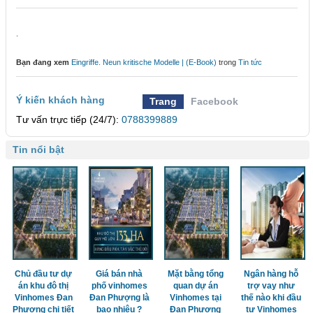
.
Bạn đang xem
Eingriffe. Neun kritische Modelle | (E-Book)
trong
Tin tức
Ý kiến khách hàng
Trang
Facebook
Tư vấn trực tiếp (24/7):
0788399889
Tin nổi bật
Chủ đầu tư dự
Giá bán nhà
Mặt bằng tổng
Ngân hàng hỗ
án khu đô thị
phố vinhomes
quan dự án
trợ vay như
Vinhomes Đan
Đan Phượng là
Vinhomes tại
thế nào khi đầu
Phượng chi tiết
bao nhiêu ?
Đan Phượng
tư Vinhomes