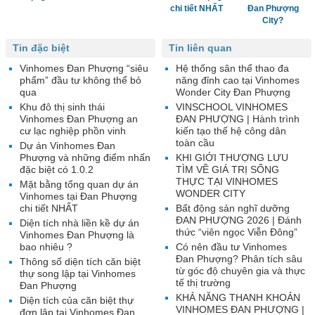
chi tiết NHẤT
Đan Phượng
City?
Tin đặc biệt
Tin liên quan
Vinhomes Đan Phượng “siêu
Hệ thống sân thể thao đa
phẩm” đầu tư không thể bỏ
năng đỉnh cao tại Vinhomes
qua
Wonder City Đan Phượng
Khu đô thị sinh thái
VINSCHOOL VINHOMES
Vinhomes Đan Phượng an
ĐAN PHƯỢNG | Hành trình
cư lạc nghiệp phồn vinh
kiến tạo thế hệ công dân
toàn cầu
Dự án Vinhomes Đan
Phượng và những điểm nhấn
KHI GIỚI THƯỢNG LƯU
đặc biệt có 1.0.2
TÌM VỀ GIÁ TRỊ SỐNG
THỰC TẠI VINHOMES
Mặt bằng tổng quan dự án
WONDER CITY
Vinhomes tại Đan Phượng
chi tiết NHẤT
Bất động sản nghĩ dưỡng
ĐAN PHƯỢNG 2026 | Đánh
Diện tích nhà liền kề dự án
thức “viên ngọc Viễn Đông”
Vinhomes Đan Phượng là
bao nhiêu ?
Có nên đầu tư Vinhomes
Đan Phượng? Phân tích sâu
Thông số diện tích căn biệt
từ góc độ chuyên gia và thực
thự song lập tại Vinhomes
tế thị trường
Đan Phượng
KHẢ NĂNG THANH KHOẢN
Diện tích của căn biệt thự
VINHOMES ĐAN PHƯỢNG |
đơn lập tại Vinhomes Đan