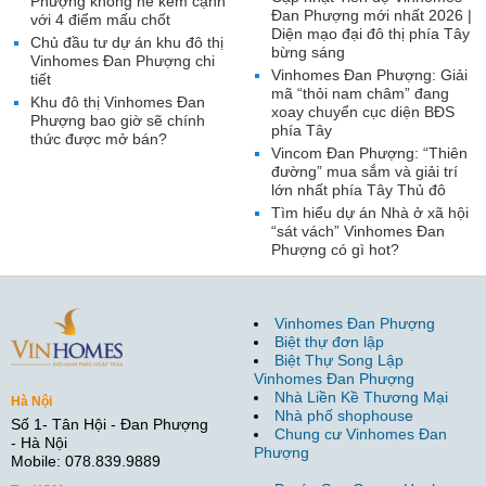
Phượng không hề kém cạnh
Đan Phượng mới nhất 2026 |
với 4 điểm mấu chốt
Diện mạo đại đô thị phía Tây
Chủ đầu tư dự án khu đô thị
bừng sáng
Vinhomes Đan Phượng chi
Vinhomes Đan Phượng: Giải
tiết
mã “thỏi nam châm” đang
Khu đô thị Vinhomes Đan
xoay chuyển cục diện BĐS
Phượng bao giờ sẽ chính
phía Tây
thức được mở bán?
Vincom Đan Phượng: “Thiên
đường” mua sắm và giải trí
lớn nhất phía Tây Thủ đô
Tìm hiểu dự án Nhà ở xã hội
“sát vách” Vinhomes Đan
Phượng có gì hot?
Vinhomes Đan Phượng
Biệt thự đơn lập
Biệt Thự Song Lập
Vinhomes Đan Phượng
Nhà Liền Kề Thương Mại
Hà Nội
Nhà phố shophouse
Số 1- Tân Hội - Đan Phượng
Chung cư Vinhomes Đan
- Hà Nội
Phượng
Mobile: 078.839.9889