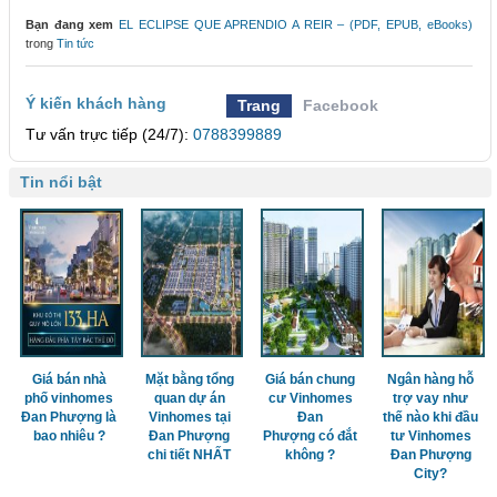
Bạn đang xem
EL ECLIPSE QUE APRENDIO A REIR – (PDF, EPUB, eBooks)
trong
Tin tức
Ý kiến khách hàng
Trang
Facebook
Tư vấn trực tiếp (24/7):
0788399889
Tin nổi bật
Giá bán nhà
Mặt bằng tổng
Giá bán chung
Ngân hàng hỗ
phố vinhomes
quan dự án
cư Vinhomes
trợ vay như
Đan Phượng là
Vinhomes tại
Đan
thế nào khi đầu
bao nhiêu ?
Đan Phượng
Phượng có đắt
tư Vinhomes
chi tiết NHẤT
không ?
Đan Phượng
City?