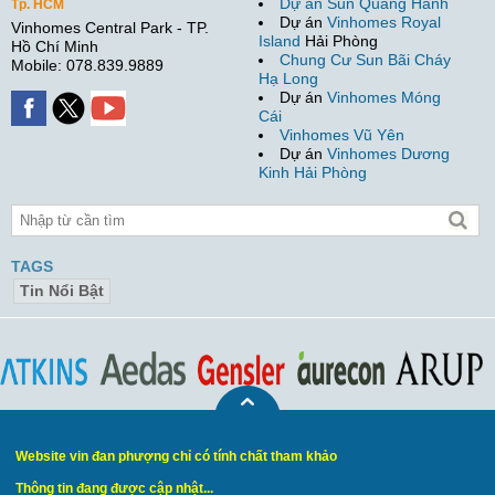
Dự án Sun Quang Hanh
Tp. HCM
Dự án
Vinhomes Royal
Vinhomes Central Park - TP.
Island
Hải Phòng
Hồ Chí Minh
Chung Cư Sun Bãi Cháy
Mobile: 078.839.9889
Hạ Long
Dự án
Vinhomes Móng
Cái
Vinhomes Vũ Yên
Dự án
Vinhomes Dương
Kinh Hải Phòng
TAGS
Tin Nổi Bật
Website vin đan phượng chỉ có tính chất tham khảo
Thông tin đang được cập nhật...