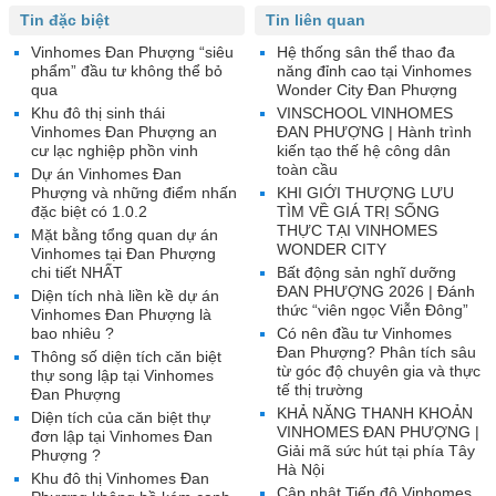
Tin đặc biệt
Tin liên quan
Vinhomes Đan Phượng “siêu
Hệ thống sân thể thao đa
phẩm” đầu tư không thể bỏ
năng đỉnh cao tại Vinhomes
qua
Wonder City Đan Phượng
Khu đô thị sinh thái
VINSCHOOL VINHOMES
Vinhomes Đan Phượng an
ĐAN PHƯỢNG | Hành trình
cư lạc nghiệp phồn vinh
kiến tạo thế hệ công dân
toàn cầu
Dự án Vinhomes Đan
Phượng và những điểm nhấn
KHI GIỚI THƯỢNG LƯU
đặc biệt có 1.0.2
TÌM VỀ GIÁ TRỊ SỐNG
THỰC TẠI VINHOMES
Mặt bằng tổng quan dự án
WONDER CITY
Vinhomes tại Đan Phượng
chi tiết NHẤT
Bất động sản nghĩ dưỡng
ĐAN PHƯỢNG 2026 | Đánh
Diện tích nhà liền kề dự án
thức “viên ngọc Viễn Đông”
Vinhomes Đan Phượng là
bao nhiêu ?
Có nên đầu tư Vinhomes
Đan Phượng? Phân tích sâu
Thông số diện tích căn biệt
từ góc độ chuyên gia và thực
thự song lập tại Vinhomes
tế thị trường
Đan Phượng
KHẢ NĂNG THANH KHOẢN
Diện tích của căn biệt thự
VINHOMES ĐAN PHƯỢNG |
đơn lập tại Vinhomes Đan
Giải mã sức hút tại phía Tây
Phượng ?
Hà Nội
Khu đô thị Vinhomes Đan
Cập nhật Tiến độ Vinhomes