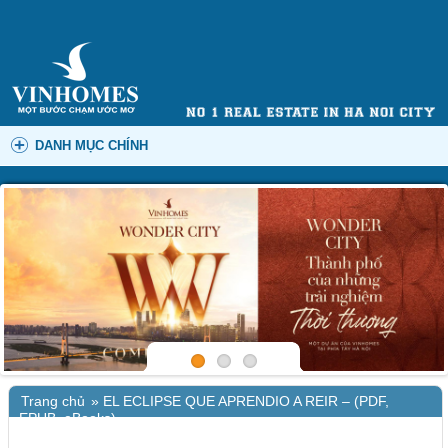
DANH MỤC CHÍNH
Trang chủ
»
EL ECLIPSE QUE APRENDIO A REIR – (PDF,
EPUB, eBooks)