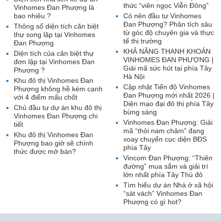
thức “viên ngọc Viễn Đông”
Vinhomes Đan Phượng là
bao nhiêu ?
Có nên đầu tư Vinhomes
Đan Phượng? Phân tích sâu
Thông số diện tích căn biệt
từ góc độ chuyên gia và thực
thự song lập tại Vinhomes
tế thị trường
Đan Phượng
KHẢ NĂNG THANH KHOẢN
Diện tích của căn biệt thự
VINHOMES ĐAN PHƯỢNG |
đơn lập tại Vinhomes Đan
Giải mã sức hút tại phía Tây
Phượng ?
Hà Nội
Khu đô thị Vinhomes Đan
Cập nhật Tiến độ Vinhomes
Phượng không hề kém cạnh
Đan Phượng mới nhất 2026 |
với 4 điểm mấu chốt
Diện mạo đại đô thị phía Tây
Chủ đầu tư dự án khu đô thị
bừng sáng
Vinhomes Đan Phượng chi
Vinhomes Đan Phượng: Giải
tiết
mã “thỏi nam châm” đang
Khu đô thị Vinhomes Đan
xoay chuyển cục diện BĐS
Phượng bao giờ sẽ chính
phía Tây
thức được mở bán?
Vincom Đan Phượng: “Thiên
đường” mua sắm và giải trí
lớn nhất phía Tây Thủ đô
Tìm hiểu dự án Nhà ở xã hội
“sát vách” Vinhomes Đan
Phượng có gì hot?