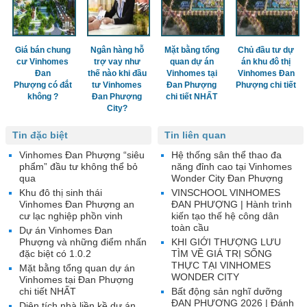
Giá bán chung
Ngân hàng hỗ
Mặt bằng tổng
Chủ đầu tư dự
cư Vinhomes
trợ vay như
quan dự án
án khu đô thị
Đan
thế nào khi đầu
Vinhomes tại
Vinhomes Đan
Phượng có đắt
tư Vinhomes
Đan Phượng
Phượng chi tiết
không ?
Đan Phượng
chi tiết NHẤT
City?
Tin đặc biệt
Tin liên quan
Vinhomes Đan Phượng “siêu
Hệ thống sân thể thao đa
phẩm” đầu tư không thể bỏ
năng đỉnh cao tại Vinhomes
qua
Wonder City Đan Phượng
Khu đô thị sinh thái
VINSCHOOL VINHOMES
Vinhomes Đan Phượng an
ĐAN PHƯỢNG | Hành trình
cư lạc nghiệp phồn vinh
kiến tạo thế hệ công dân
toàn cầu
Dự án Vinhomes Đan
Phượng và những điểm nhấn
KHI GIỚI THƯỢNG LƯU
đặc biệt có 1.0.2
TÌM VỀ GIÁ TRỊ SỐNG
THỰC TẠI VINHOMES
Mặt bằng tổng quan dự án
WONDER CITY
Vinhomes tại Đan Phượng
chi tiết NHẤT
Bất động sản nghĩ dưỡng
ĐAN PHƯỢNG 2026 | Đánh
Diện tích nhà liền kề dự án