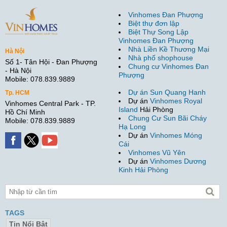
Vinhomes Đan Phượng
Biệt thự đơn lập
Biệt Thự Song Lập
Vinhomes Đan Phượng
Nhà Liền Kề Thương Mại
Hà Nội
Nhà phố shophouse
Số 1- Tân Hội - Đan Phượng
Chung cư Vinhomes Đan
- Hà Nội
Phượng
Mobile: 078.839.9889
Dự án Sun Quang Hanh
Tp. HCM
Dự án
Vinhomes Royal
Vinhomes Central Park - TP.
Island
Hải Phòng
Hồ Chí Minh
Chung Cư Sun Bãi Cháy
Mobile: 078.839.9889
Hạ Long
Dự án
Vinhomes Móng
Cái
Vinhomes Vũ Yên
Dự án
Vinhomes Dương
Kinh Hải Phòng
TAGS
Tin Nổi Bật