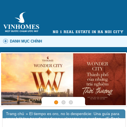
DANH MỤC CHÍNH
Trang chủ
»
El tiempo es oro, no lo desperdicie: Una guía para
crear hábitos transformadores y alcanzar sus sueños – (E-Book
EPUB)