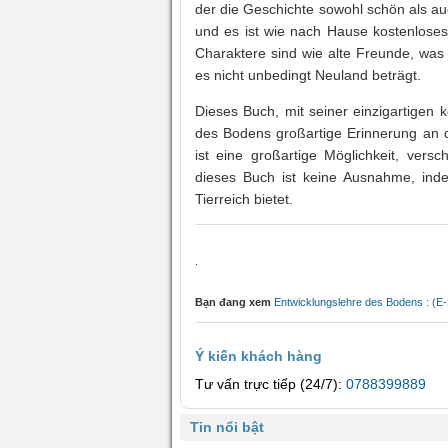
der die Geschichte sowohl schön als a
und es ist wie nach Hause kostenloses 
Charaktere sind wie alte Freunde, was
es nicht unbedingt Neuland beträgt.
Dieses Buch, mit seiner einzigartigen k
des Bodens großartige Erinnerung an d
ist eine großartige Möglichkeit, ver
dieses Buch ist keine Ausnahme, inde
Tierreich bietet.
.
Bạn đang xem
Entwicklungslehre des Bodens : (E
Ý kiến khách hàng
Tư vấn trực tiếp (24/7):
0788399889
Tin nổi bật