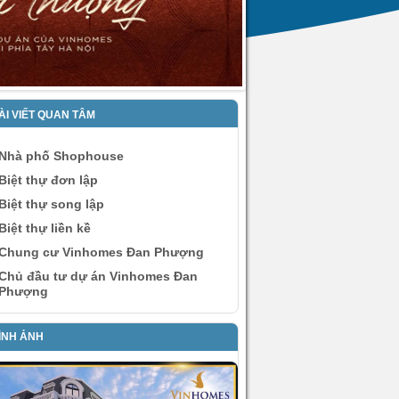
ÀI VIẾT QUAN TÂM
Nhà phố Shophouse
Biệt thự đơn lập
Biệt thự song lập
Biệt thự liền kề
Chung cư Vinhomes Đan Phượng
Chủ đầu tư dự án Vinhomes Đan
Phượng
ÌNH ẢNH