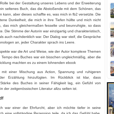
 Rolle bei der Gestaltung unseres Lebens und der Erweiterung
t ein seltenes Buch, das die Abstoßende mit dem Schönen, das
 kann, aber dieses schaffte es, was mich in fb2 versetzte. Die
ene Dunkelheit, die mich in ihre Tiefen hüllte und mich nicht
nis, das mich gleichermaßen fesselte und beunruhigte, so dass
te. Die Stimme der Autorin war einzigartig und charakteristisch,
als auch nachdenklich war. Der Dialog war steif, die Gespräche
onologen an, jeder Charakter sprach ins Leere.
spekte war die Art und Weise, wie der Autor komplexe Themen
ne Tempo des Buches war ein bisschen ungleichmäßig, aber die
wicklung machten es zu einem lohnenden ebook
, mit einer Mischung aus Action, Spannung und ruhigeren
der Erzählung hinzufügten. Im Rückblick ist klar, dass
Stärke des Buches in seiner Fähigkeit lag, ein Gefühl von
n der zeitgenössischen Literatur allzu selten ist.
df
h war einer der Ehrfurcht, aber ich möchte tiefer in seine
h eine vollständige Rezension teile, da ich das Gefühl habe,