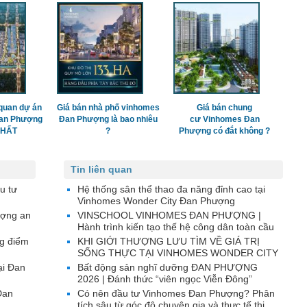
quan dự án
Giá bán nhà phố vinhomes
Giá bán chung
Đan Phượng
Đan Phượng là bao nhiêu
cư Vinhomes Đan
 NHẤT
?
Phượng có đắt không ?
Tin liên quan
u tư
Hệ thống sân thể thao đa năng đỉnh cao tại
Vinhomes Wonder City Đan Phượng
ượng an
VINSCHOOL VINHOMES ĐAN PHƯỢNG |
Hành trình kiến tạo thế hệ công dân toàn cầu
g điểm
KHI GIỚI THƯỢNG LƯU TÌM VỀ GIÁ TRỊ
SỐNG THỰC TẠI VINHOMES WONDER CITY
ại Đan
Bất động sản nghĩ dưỡng ĐAN PHƯỢNG
2026 | Đánh thức “viên ngọc Viễn Đông”
Đan
Có nên đầu tư Vinhomes Đan Phượng? Phân
tích sâu từ góc độ chuyên gia và thực tế thị