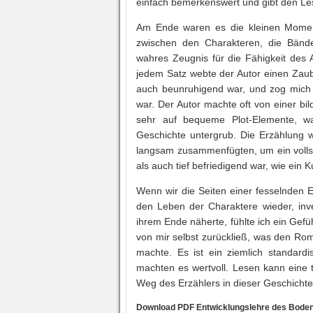
einfach bemerkenswert und gibt den Les
Am Ende waren es die kleinen Momente
zwischen den Charakteren, die Bände
wahres Zeugnis für die Fähigkeit des 
jedem Satz webte der Autor einen Zaube
auch beunruhigend war, und zog mich i
war. Der Autor machte oft von einer bi
sehr auf bequeme Plot-Elemente, w
Geschichte untergrub. Die Erzählung w
langsam zusammenfügten, um ein vollst
als auch tief befriedigend war, wie ein 
Wenn wir die Seiten einer fesselnden E
den Leben der Charaktere wieder, inve
ihrem Ende näherte, fühlte ich ein Gef
von mir selbst zurückließ, was den Rom
machte. Es ist ein ziemlich standard
machten es wertvoll. Lesen kann eine t
Weg des Erzählers in dieser Geschichte
Download PDF Entwicklungslehre des Bode