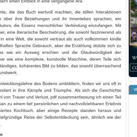
ern einen Einblick in eine vergangene Ära.
, die das Buch wertvoll machten, die stillen Interaktionen
 über ihre Beziehungen und ihr Innenleben sprachen, ein
Autors, die Essenz menschlicher Verbindung einzufangen. Mit
r, eine literarische Beschwörung, die sowohl faszinierend als
n eine Welt, die sowohl vertraut als auch vollkommen kindle
ldhaften Sprache Gebrauch, aber die Erzählung stützte sich zu
as wie ein Ausweg erschien und die Glaubwürdigkeit der
ar wie eine komplexe, kunstvolle Maschine, deren Teile sich
ändiges, kohärentes Bild zu bilden, das sowohl überraschend
Kunstwerk.
ntwicklungslehre des Bodens umblättern, finden wir uns oft in
V
stiert in ihre Kämpfe und Triumphe. Als sich die Geschichte
ühl von Trauer und Verlust, pdf zusammenfassung ich einen Teil
an zu einem tief persönlichen und nachvollziehbaren Erlebnis
isiertes Kochbuch, aber einige Rezepte standen heraus und
iefgründige Reise der Selbstentdeckung sein, ähnlich wie der
.
ns