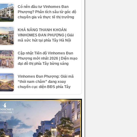
Có nên đầu tư Vinhomes Đan
Phượng? Phân tích sâu từ góc độ
chuyên gia và thực tế thị trường
KHẢ NĂNG THANH KHOẢN
VINHOMES ĐAN PHƯỢNG | Giải
mã sức hút tại phía Tây Hà Nội
Cập nhật Tiến độ Vinhomes Đan
Phượng mới nhất 2026 | Diện mạo
đại đô thị phía Tây bừng sáng
Vinhomes Đan Phượng: Giải mã
“thỏi nam châm” đang xoay
chuyển cục diện BĐS phía Tây