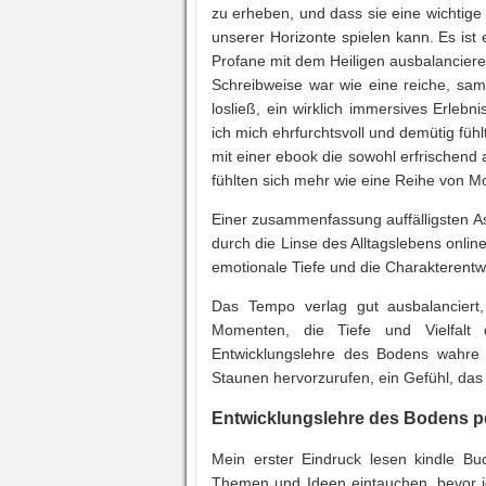
zu erheben, und dass sie eine wichtige
unserer Horizonte spielen kann. Es is
Profane mit dem Heiligen ausbalancieren
Schreibweise war wie eine reiche, samt
losließ, ein wirklich immersives Erleb
ich mich ehrfurchtsvoll und demütig fühl
mit einer ebook die sowohl erfrischend 
fühlten sich mehr wie eine Reihe von M
Einer zusammenfassung auffälligsten A
durch die Linse des Alltagslebens onli
emotionale Tiefe und die Charakterent
Das Tempo verlag gut ausbalanciert
Momenten, die Tiefe und Vielfalt 
Entwicklungslehre des Bodens wahre 
Staunen hervorzurufen, ein Gefühl, das i
Entwicklungslehre des Bodens p
Mein erster Eindruck lesen kindle Buc
Themen und Ideen eintauchen, bevor ic