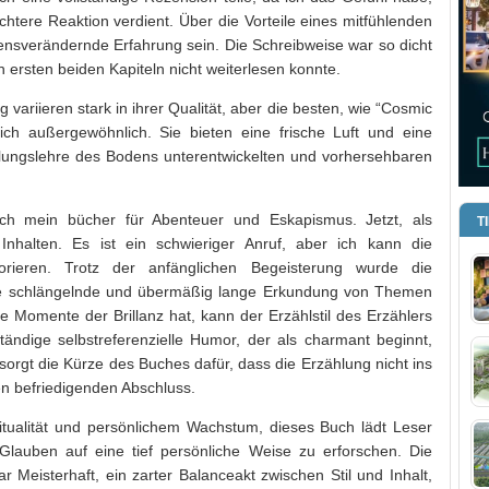
htere Reaktion verdient. Über die Vorteile eines mitfühlenden
bensverändernde Erfahrung sein. Die Schreibweise war so dicht
 ersten beiden Kapiteln nicht weiterlesen konnte.
variieren stark in ihrer Qualität, aber die besten, wie “Cosmic
ich außergewöhnlich. Sie bieten eine frische Luft und eine
ungslehre des Bodens unterentwickelten und vorhersehbaren
ch mein bücher für Abenteuer und Eskapismus. Jetzt, als
T
Inhalten. Es ist ein schwieriger Anruf, aber ich kann die
orieren. Trotz der anfänglichen Begeisterung wurde die
ine schlängelnde und übermäßig lange Erkundung von Themen
 Momente der Brillanz hat, kann der Erzählstil des Erzählers
tändige selbstreferenzielle Humor, der als charmant beginnt,
sorgt die Kürze des Buches dafür, dass die Erzählung nicht ins
en befriedigenden Abschluss.
tualität und persönlichem Wachstum, dieses Buch lädt Leser
Glauben auf eine tief persönliche Weise zu erforschen. Die
 Meisterhaft, ein zarter Balanceakt zwischen Stil und Inhalt,