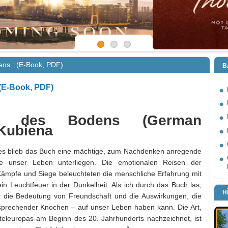
ens : (E-Book, PDF)
B
(E-Book, PDF)
hre des Bodens (German
 Kubiena
chees blieb das Buch eine mächtige, zum Nachdenken anregende
die unser Leben unterliegen. Die emotionalen Reisen der
 Kämpfe und Siege beleuchteten die menschliche Erfahrung mit
n Leuchtfeuer in der Dunkelheit. Als ich durch das Buch las,
H
r die Bedeutung von Freundschaft und die Auswirkungen, die
 sprechender Knochen – auf unser Leben haben kann. Die Art,
teleuropas am Beginn des 20. Jahrhunderts nachzeichnet, ist