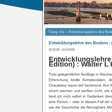
Trang chủ
»
Entwicklungslehre des Bod
Entwicklungslehre des Bodens : 
02:33:09 - 11/11/2025
Entwicklungsle
Edition) : Walter L
Trotz gelegentlicher Ausflüge in Klis
Erforschung kindle Komplexitäten, 
Charaktere waren tief berührend, ihre
einem warmen und sanften Licht, wie ei
fand ich mich selbst in Gedanken übe
eine Person – oder in diesem Fall ein
wie die Geschichte die Atmosphäre Mit