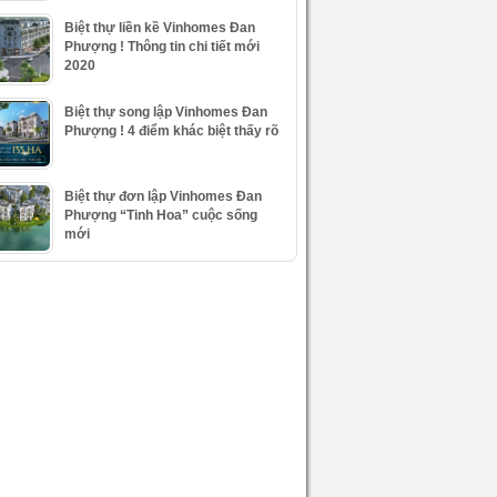
Biệt thự liền kề Vinhomes Đan
Phượng ! Thông tin chi tiết mới
2020
Biệt thự song lập Vinhomes Đan
Phượng ! 4 điểm khác biệt thấy rõ
Biệt thự đơn lập Vinhomes Đan
Phượng “Tinh Hoa” cuộc sống
mới