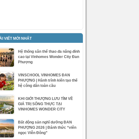
ÀI VIẾT MỚI NHẤT
Hệ thống sân thể thao đa năng đỉnh
cao tại Vinhomes Wonder City Đan
Phượng
VINSCHOOL VINHOMES ĐAN
PHƯỢNG | Hành trình kiến tạo thế
hệ công dân toàn cầu
KHI GIỚI THƯỢNG LƯU TÌM VỀ
GIÁ TRỊ SỐNG THỰC TẠI
VINHOMES WONDER CITY
Bất động sản nghĩ dưỡng ĐAN
PHƯỢNG 2026 | Đánh thức “viên
ngọc Viễn Đông”