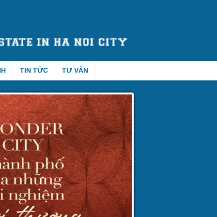
NH
TIN TỨC
TƯ VẤN