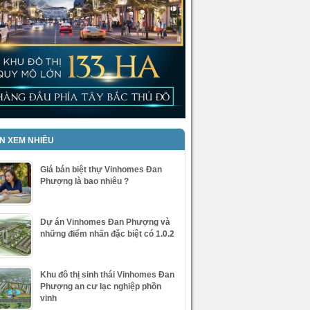
IN XEM NHIỀU
Giá bán biệt thự Vinhomes Đan
Phượng là bao nhiêu ?
Dự án Vinhomes Đan Phượng và
những điểm nhấn đặc biệt có 1.0.2
Khu đô thị sinh thái Vinhomes Đan
Phượng an cư lạc nghiệp phồn
vinh