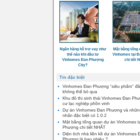
Ngân hàng hỗ trợ vay như
Mặt bằng tổng 
thế nào khi đầu tư
Vinhomes tại 
Vinhomes Đan Phượng
chi tiết
City?
Tin đặc biệt
Vinhomes Đan Phượng “siêu phẩm” đầ
không thể bỏ qua
Khu đô thị sinh thái Vinhomes Đan Ph
cư lạc nghiệp phồn vinh
Dự án Vinhomes Đan Phượng và nhữn
nhấn đặc biệt có 1.0.2
Mặt bằng tổng quan dự án Vinhomes t
Phượng chi tiết NHẤT
Diện tích nhà liền kề dự án Vinhomes 
Phượng là bao nhiêu ?