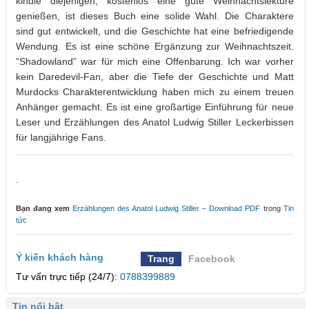
kindle diejenigen, kostenlos eine gute Weihnachtslektüre
genießen, ist dieses Buch eine solide Wahl. Die Charaktere
sind gut entwickelt, und die Geschichte hat eine befriedigende
Wendung. Es ist eine schöne Ergänzung zur Weihnachtszeit.
“Shadowland” war für mich eine Offenbarung. Ich war vorher
kein Daredevil-Fan, aber die Tiefe der Geschichte und Matt
Murdocks Charakterentwicklung haben mich zu einem treuen
Anhänger gemacht. Es ist eine großartige Einführung für neue
Leser und Erzählungen des Anatol Ludwig Stiller Leckerbissen
für langjährige Fans.
.
Bạn đang xem
Erzählungen des Anatol Ludwig Stiller – Download PDF
trong
Tin
tức
Ý kiến khách hàng
Trang
Facebook
Tư vấn trực tiếp (24/7):
0788399889
Tin nổi bật