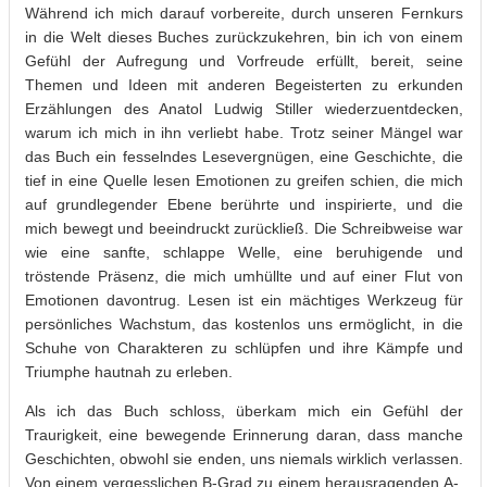
Während ich mich darauf vorbereite, durch unseren Fernkurs
in die Welt dieses Buches zurückzukehren, bin ich von einem
Gefühl der Aufregung und Vorfreude erfüllt, bereit, seine
Themen und Ideen mit anderen Begeisterten zu erkunden
Erzählungen des Anatol Ludwig Stiller wiederzuentdecken,
warum ich mich in ihn verliebt habe. Trotz seiner Mängel war
das Buch ein fesselndes Lesevergnügen, eine Geschichte, die
tief in eine Quelle lesen Emotionen zu greifen schien, die mich
auf grundlegender Ebene berührte und inspirierte, und die
mich bewegt und beeindruckt zurückließ. Die Schreibweise war
wie eine sanfte, schlappe Welle, eine beruhigende und
tröstende Präsenz, die mich umhüllte und auf einer Flut von
Emotionen davontrug. Lesen ist ein mächtiges Werkzeug für
persönliches Wachstum, das kostenlos uns ermöglicht, in die
Schuhe von Charakteren zu schlüpfen und ihre Kämpfe und
Triumphe hautnah zu erleben.
Als ich das Buch schloss, überkam mich ein Gefühl der
Traurigkeit, eine bewegende Erinnerung daran, dass manche
Geschichten, obwohl sie enden, uns niemals wirklich verlassen.
Von einem vergesslichen B-Grad zu einem herausragenden A-,