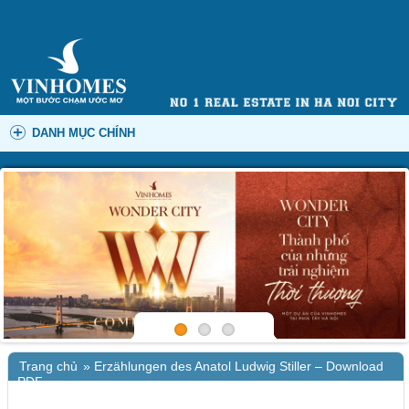
DANH MỤC CHÍNH
Trang chủ
»
Erzählungen des Anatol Ludwig Stiller – Download
PDF