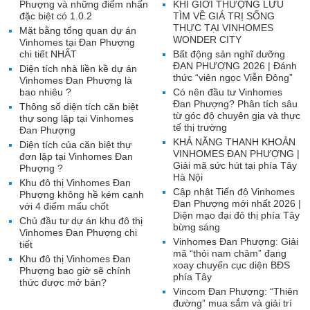
Phượng và những điểm nhấn
KHI GIỚI THƯỢNG LƯU
đặc biệt có 1.0.2
TÌM VỀ GIÁ TRỊ SỐNG
THỰC TẠI VINHOMES
Mặt bằng tổng quan dự án
WONDER CITY
Vinhomes tại Đan Phượng
chi tiết NHẤT
Bất động sản nghĩ dưỡng
ĐAN PHƯỢNG 2026 | Đánh
Diện tích nhà liền kề dự án
thức “viên ngọc Viễn Đông”
Vinhomes Đan Phượng là
bao nhiêu ?
Có nên đầu tư Vinhomes
Đan Phượng? Phân tích sâu
Thông số diện tích căn biệt
từ góc độ chuyên gia và thực
thự song lập tại Vinhomes
tế thị trường
Đan Phượng
KHẢ NĂNG THANH KHOẢN
Diện tích của căn biệt thự
VINHOMES ĐAN PHƯỢNG |
đơn lập tại Vinhomes Đan
Giải mã sức hút tại phía Tây
Phượng ?
Hà Nội
Khu đô thị Vinhomes Đan
Cập nhật Tiến độ Vinhomes
Phượng không hề kém cạnh
Đan Phượng mới nhất 2026 |
với 4 điểm mấu chốt
Diện mạo đại đô thị phía Tây
Chủ đầu tư dự án khu đô thị
bừng sáng
Vinhomes Đan Phượng chi
Vinhomes Đan Phượng: Giải
tiết
mã “thỏi nam châm” đang
Khu đô thị Vinhomes Đan
xoay chuyển cục diện BĐS
Phượng bao giờ sẽ chính
phía Tây
thức được mở bán?
Vincom Đan Phượng: “Thiên
đường” mua sắm và giải trí