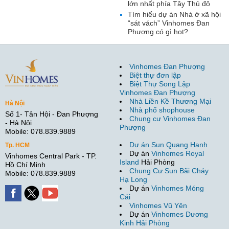
lớn nhất phía Tây Thủ đô
Tìm hiểu dự án Nhà ở xã hội
“sát vách” Vinhomes Đan
Phượng có gì hot?
Vinhomes Đan Phượng
Biệt thự đơn lập
Biệt Thự Song Lập
Vinhomes Đan Phượng
Nhà Liền Kề Thương Mại
Hà Nội
Nhà phố shophouse
Số 1- Tân Hội - Đan Phượng
Chung cư Vinhomes Đan
- Hà Nội
Phượng
Mobile: 078.839.9889
Dự án Sun Quang Hanh
Tp. HCM
Dự án
Vinhomes Royal
Vinhomes Central Park - TP.
Island
Hải Phòng
Hồ Chí Minh
Chung Cư Sun Bãi Cháy
Mobile: 078.839.9889
Hạ Long
Dự án
Vinhomes Móng
Cái
Vinhomes Vũ Yên
Dự án
Vinhomes Dương
Kinh Hải Phòng