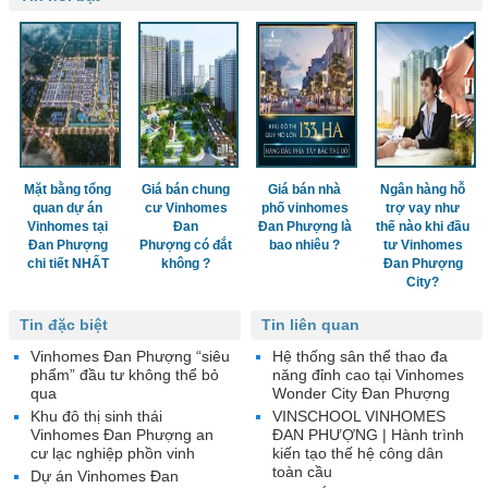
Mặt bằng tổng
Giá bán chung
Giá bán nhà
Ngân hàng hỗ
quan dự án
cư Vinhomes
phố vinhomes
trợ vay như
Vinhomes tại
Đan
Đan Phượng là
thế nào khi đầu
Đan Phượng
Phượng có đắt
bao nhiêu ?
tư Vinhomes
chi tiết NHẤT
không ?
Đan Phượng
City?
Tin đặc biệt
Tin liên quan
Vinhomes Đan Phượng “siêu
Hệ thống sân thể thao đa
phẩm” đầu tư không thể bỏ
năng đỉnh cao tại Vinhomes
qua
Wonder City Đan Phượng
Khu đô thị sinh thái
VINSCHOOL VINHOMES
Vinhomes Đan Phượng an
ĐAN PHƯỢNG | Hành trình
cư lạc nghiệp phồn vinh
kiến tạo thế hệ công dân
toàn cầu
Dự án Vinhomes Đan