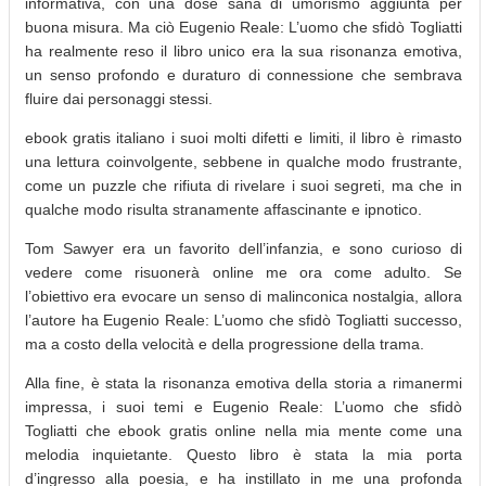
informativa, con una dose sana di umorismo aggiunta per
buona misura. Ma ciò Eugenio Reale: L’uomo che sfidò Togliatti
ha realmente reso il libro unico era la sua risonanza emotiva,
un senso profondo e duraturo di connessione che sembrava
fluire dai personaggi stessi.
ebook gratis italiano i suoi molti difetti e limiti, il libro è rimasto
una lettura coinvolgente, sebbene in qualche modo frustrante,
come un puzzle che rifiuta di rivelare i suoi segreti, ma che in
qualche modo risulta stranamente affascinante e ipnotico.
Tom Sawyer era un favorito dell’infanzia, e sono curioso di
vedere come risuonerà online me ora come adulto. Se
l’obiettivo era evocare un senso di malinconica nostalgia, allora
l’autore ha Eugenio Reale: L’uomo che sfidò Togliatti successo,
ma a costo della velocità e della progressione della trama.
Alla fine, è stata la risonanza emotiva della storia a rimanermi
impressa, i suoi temi e Eugenio Reale: L’uomo che sfidò
Togliatti che ebook gratis online nella mia mente come una
melodia inquietante. Questo libro è stata la mia porta
d’ingresso alla poesia, e ha instillato in me una profonda