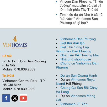
Vincom Đan Phượng: “Thiên
đường” mua sắm và giải trí
lớn nhất phía Tây Thủ đô
Tìm hiểu dự án Nhà ở xã hội
“sát vách” Vinhomes Đan
Phượng có gì hot?
Vinhomes Đan Phượng
Biệt thự đơn lập
Biệt Thự Song Lập
Vinhomes Đan Phượng
Nhà Liền Kề Thương Mại
Hà Nội
Nhà phố shophouse
Số 1- Tân Hội - Đan Phượng
Chung cư Vinhomes Đan
- Hà Nội
Phượng
Mobile: 078.839.9889
Dự án Sun Quang Hanh
Tp. HCM
Dự án
Vinhomes Royal
Vinhomes Central Park - TP.
Island
Hải Phòng
Hồ Chí Minh
Chung Cư Sun Bãi Cháy
Mobile: 078.839.9889
Hạ Long
Dự án
Vinhomes Móng
Cái
Vinhomes Vũ Yên