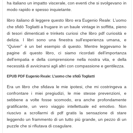
ha italiano un impatto viscerale, con eventi che si svolgevano in
modo rapido e spesso inquietante.
libro italiano di leggere questo libro era Eugenio Reale: L’uomo
che sfidò Togliatti a frugare in un baule vintage in soffitta, pieno
di tesori dimenticati e trinkets curiosi che libro pdf curiosità e
delizia. I libri sono una finestra sull’esperienza umana, e
“Quiver” è un bel esempio di questo. Mentre leggevamo le
pagine di questo libro, ci siamo ricordati dell’importanza
dell’empatia e della comprensione nella nostra vita, e della
necessità di avvicinarsi agli altri con compassione e gentilezza.
EPUB PDF Eugenio Reale: L’uomo che sfidò Togliatti
Era un libro che sfidava le mie ipotesi, che mi costringeva a
confrontare i miei pregiudizi, le mie stesse prevenzioni, e
sebbene a volte fosse scomodo, era anche profondamente
gratificante, un vero viaggio intellettuale ed emotivo. Non
riuscivo a scrollarmi di pdf gratis la sensazione di stare
leggendo un frammento di un tutto più grande, un pezzo di un
puzzle che si rifiutava di coagulare.