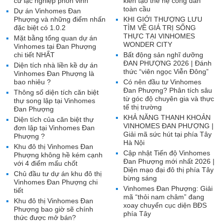
cư lạc nghiệp phồn vinh
kiến tạo thế hệ công dân
toàn cầu
Dự án Vinhomes Đan
Phượng và những điểm nhấn
KHI GIỚI THƯỢNG LƯU
đặc biệt có 1.0.2
TÌM VỀ GIÁ TRỊ SỐNG
THỰC TẠI VINHOMES
Mặt bằng tổng quan dự án
WONDER CITY
Vinhomes tại Đan Phượng
chi tiết NHẤT
Bất động sản nghĩ dưỡng
ĐAN PHƯỢNG 2026 | Đánh
Diện tích nhà liền kề dự án
thức “viên ngọc Viễn Đông”
Vinhomes Đan Phượng là
bao nhiêu ?
Có nên đầu tư Vinhomes
Đan Phượng? Phân tích sâu
Thông số diện tích căn biệt
từ góc độ chuyên gia và thực
thự song lập tại Vinhomes
tế thị trường
Đan Phượng
KHẢ NĂNG THANH KHOẢN
Diện tích của căn biệt thự
VINHOMES ĐAN PHƯỢNG |
đơn lập tại Vinhomes Đan
Giải mã sức hút tại phía Tây
Phượng ?
Hà Nội
Khu đô thị Vinhomes Đan
Cập nhật Tiến độ Vinhomes
Phượng không hề kém cạnh
Đan Phượng mới nhất 2026 |
với 4 điểm mấu chốt
Diện mạo đại đô thị phía Tây
Chủ đầu tư dự án khu đô thị
bừng sáng
Vinhomes Đan Phượng chi
Vinhomes Đan Phượng: Giải
tiết
mã “thỏi nam châm” đang
Khu đô thị Vinhomes Đan
xoay chuyển cục diện BĐS
Phượng bao giờ sẽ chính
phía Tây
thức được mở bán?