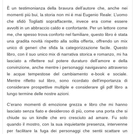
È un testimonianza della bravura dell’autore che, anche nei
momenti più bui, la storia non mi è mai Eugenio Reale: L’uomo
che sfidò Togliatti sopraffacente, invece era come essere
avvolti in un abbraccio caldo e confortante. Per un lettore come
me, che spesso trova conforto nel familiare, questo libro è stata
una gradita novità rispetto alla solita offerta, offrendo un mix
unico di generi che sfida la categorizzazione facile. Questo
libro, con il suo unico mix di narrativa storica e romanzo, mi ha
lasciato a riflettere sul potere duraturo dell’amore e della
convinzione, anche mentre i personaggi navigavano attraverso
le acque tempestose del cambiamento e-book e sociale.
Mentre rifletto sul libro, sono ricordato dell’importanza di
considerare prospettive multiple e considerare gli pdf libro a
lungo termine delle nostre azioni.
C’erano momenti di emozione grezza e libro che mi hanno
lasciato senza fiato e desideroso di più, come una porta che si
chiude su un kindle che ero cresciuto ad amare. Fu solo
quando il mostro, con la sua inquietante presenza, intervenne
per facilitare la fuga dei personaggi che sentii scattare un