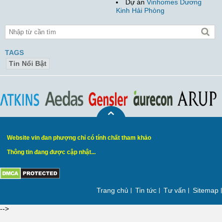
Dự án
Vinhomes Dương
Kinh Hải Phòng
TAGS
Tin Nổi Bật
Website vin đan phượng chỉ có tính chất tham khảo
Thông tin đang được cập nhật...
Trang chủ
Tin tức
Tư vấn
Sitemap
-->