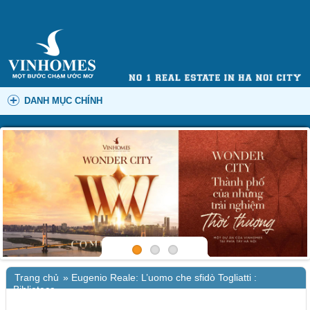
DANH MỤC CHÍNH
Trang chủ
»
Eugenio Reale: L’uomo che sfidò Togliatti :
Biblioteca