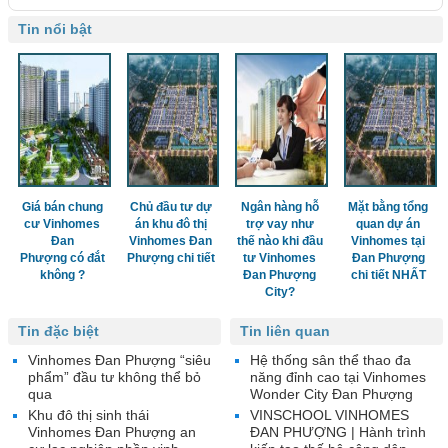
Tin nổi bật
Giá bán chung
Chủ đầu tư dự
Ngân hàng hỗ
Mặt bằng tổng
cư Vinhomes
án khu đô thị
trợ vay như
quan dự án
Đan
Vinhomes Đan
thế nào khi đầu
Vinhomes tại
Phượng có đắt
Phượng chi tiết
tư Vinhomes
Đan Phượng
không ?
Đan Phượng
chi tiết NHẤT
City?
Tin đặc biệt
Tin liên quan
Vinhomes Đan Phượng “siêu
Hệ thống sân thể thao đa
phẩm” đầu tư không thể bỏ
năng đỉnh cao tại Vinhomes
qua
Wonder City Đan Phượng
Khu đô thị sinh thái
VINSCHOOL VINHOMES
Vinhomes Đan Phượng an
ĐAN PHƯỢNG | Hành trình