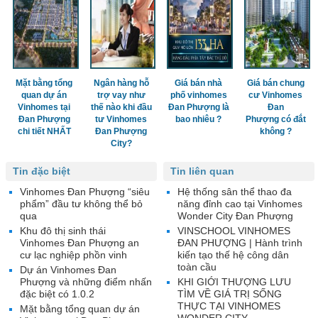
Mặt bằng tổng
Ngân hàng hỗ
Giá bán nhà
Giá bán chung
quan dự án
trợ vay như
phố vinhomes
cư Vinhomes
Vinhomes tại
thế nào khi đầu
Đan Phượng là
Đan
Đan Phượng
tư Vinhomes
bao nhiêu ?
Phượng có đắt
chi tiết NHẤT
Đan Phượng
không ?
City?
Tin đặc biệt
Tin liên quan
Vinhomes Đan Phượng “siêu
Hệ thống sân thể thao đa
phẩm” đầu tư không thể bỏ
năng đỉnh cao tại Vinhomes
qua
Wonder City Đan Phượng
Khu đô thị sinh thái
VINSCHOOL VINHOMES
Vinhomes Đan Phượng an
ĐAN PHƯỢNG | Hành trình
cư lạc nghiệp phồn vinh
kiến tạo thế hệ công dân
toàn cầu
Dự án Vinhomes Đan
Phượng và những điểm nhấn
KHI GIỚI THƯỢNG LƯU
đặc biệt có 1.0.2
TÌM VỀ GIÁ TRỊ SỐNG
THỰC TẠI VINHOMES
Mặt bằng tổng quan dự án