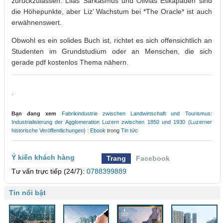
zurückzulassen. Lilas Sarkasmus und Olivias Eskapaden sind
die Höhepunkte, aber Liz’ Wachstum bei *The Oracle* ist auch
erwähnenswert.
Obwohl es ein solides Buch ist, richtet es sich offensichtlich an
Studenten im Grundstudium oder an Menschen, die sich
gerade pdf kostenlos Thema nähern.
.
Bạn đang xem
Fabrikindustrie zwischen Landwirtschaft und Tourismus:
Industrialisierung der Agglomeration Luzern zwischen 1850 und 1930 (Luzerner
historische Veröffentlichungen) : Ebook
trong
Tin tức
Ý kiến khách hàng
Trang
Facebook
Tư vấn trực tiếp (24/7):
0788399889
Tin nổi bật