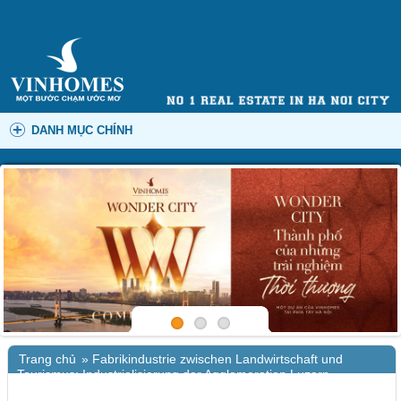
DANH MỤC CHÍNH
Trang chủ
»
Fabrikindustrie zwischen Landwirtschaft und
Tourismus: Industrialisierung der Agglomeration Luzern
zwischen 1850 und 1930 (Luzerner historische