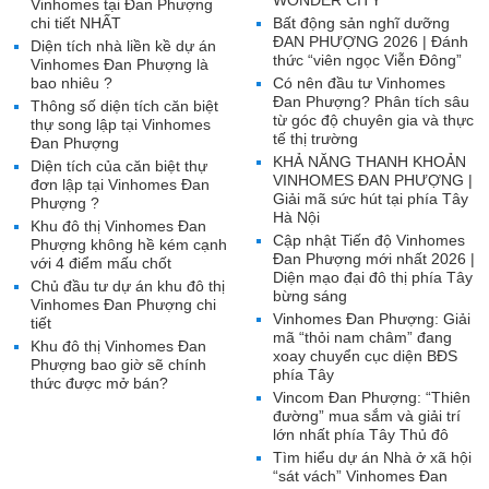
WONDER CITY
Vinhomes tại Đan Phượng
chi tiết NHẤT
Bất động sản nghĩ dưỡng
ĐAN PHƯỢNG 2026 | Đánh
Diện tích nhà liền kề dự án
thức “viên ngọc Viễn Đông”
Vinhomes Đan Phượng là
bao nhiêu ?
Có nên đầu tư Vinhomes
Đan Phượng? Phân tích sâu
Thông số diện tích căn biệt
từ góc độ chuyên gia và thực
thự song lập tại Vinhomes
tế thị trường
Đan Phượng
KHẢ NĂNG THANH KHOẢN
Diện tích của căn biệt thự
VINHOMES ĐAN PHƯỢNG |
đơn lập tại Vinhomes Đan
Giải mã sức hút tại phía Tây
Phượng ?
Hà Nội
Khu đô thị Vinhomes Đan
Cập nhật Tiến độ Vinhomes
Phượng không hề kém cạnh
Đan Phượng mới nhất 2026 |
với 4 điểm mấu chốt
Diện mạo đại đô thị phía Tây
Chủ đầu tư dự án khu đô thị
bừng sáng
Vinhomes Đan Phượng chi
Vinhomes Đan Phượng: Giải
tiết
mã “thỏi nam châm” đang
Khu đô thị Vinhomes Đan
xoay chuyển cục diện BĐS
Phượng bao giờ sẽ chính
phía Tây
thức được mở bán?
Vincom Đan Phượng: “Thiên
đường” mua sắm và giải trí
lớn nhất phía Tây Thủ đô
Tìm hiểu dự án Nhà ở xã hội
“sát vách” Vinhomes Đan