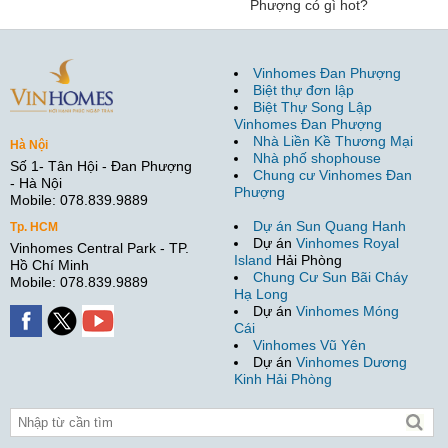
Phượng có gì hot?
Vinhomes Đan Phượng
Biệt thự đơn lập
Biệt Thự Song Lập
Vinhomes Đan Phượng
Nhà Liền Kề Thương Mại
Hà Nội
Nhà phố shophouse
Số 1- Tân Hội - Đan Phượng
Chung cư Vinhomes Đan
- Hà Nội
Phượng
Mobile: 078.839.9889
Dự án Sun Quang Hanh
Tp. HCM
Dự án
Vinhomes Royal
Vinhomes Central Park - TP.
Island
Hải Phòng
Hồ Chí Minh
Chung Cư Sun Bãi Cháy
Mobile: 078.839.9889
Hạ Long
Dự án
Vinhomes Móng
Cái
Vinhomes Vũ Yên
Dự án
Vinhomes Dương
Kinh Hải Phòng