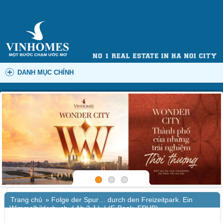
DANH MỤC CHÍNH
Trang chủ
»
Folge der Spur… durch den Freizeitpark. Ein
Wimmelbilderbuch. ( Ab 2 J.). | (E-Book, EPUB)