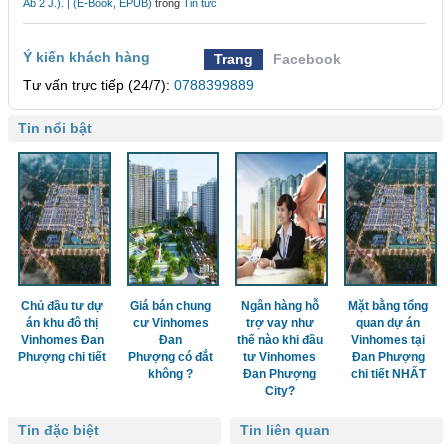
Ab 2 J.). | (E-Book, EPUB)
trong
Tin tức
Ý kiến khách hàng
Trang
Facebook
Tư vấn trực tiếp (24/7):
0788399889
Tin nổi bật
Chủ đầu tư dự
Giá bán chung
Ngân hàng hỗ
Mặt bằng tổng
án khu đô thị
cư Vinhomes
trợ vay như
quan dự án
Vinhomes Đan
Đan
thế nào khi đầu
Vinhomes tại
Phượng chi tiết
Phượng có đắt
tư Vinhomes
Đan Phượng
không ?
Đan Phượng
chi tiết NHẤT
City?
Tin đặc biệt
Tin liên quan