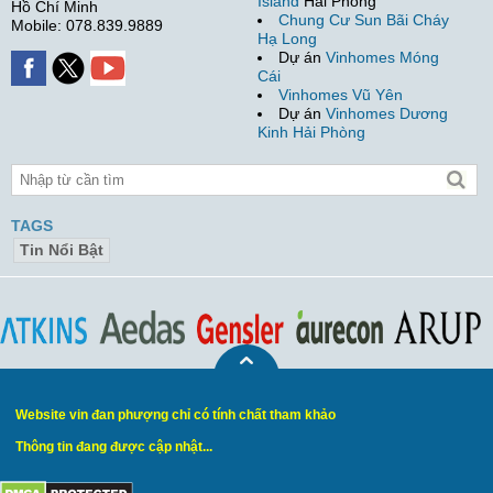
Island
Hải Phòng
Hồ Chí Minh
Chung Cư Sun Bãi Cháy
Mobile: 078.839.9889
Hạ Long
Dự án
Vinhomes Móng
Cái
Vinhomes Vũ Yên
Dự án
Vinhomes Dương
Kinh Hải Phòng
TAGS
Tin Nổi Bật
Website vin đan phượng chỉ có tính chất tham khảo
Thông tin đang được cập nhật...