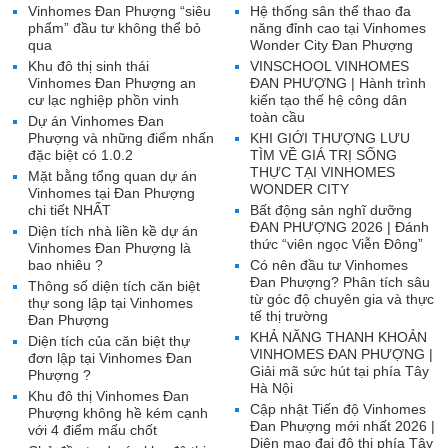
Vinhomes Đan Phượng “siêu
Hệ thống sân thể thao đa
phẩm” đầu tư không thể bỏ
năng đỉnh cao tại Vinhomes
qua
Wonder City Đan Phượng
Khu đô thị sinh thái
VINSCHOOL VINHOMES
Vinhomes Đan Phượng an
ĐAN PHƯỢNG | Hành trình
cư lạc nghiệp phồn vinh
kiến tạo thế hệ công dân
toàn cầu
Dự án Vinhomes Đan
Phượng và những điểm nhấn
KHI GIỚI THƯỢNG LƯU
đặc biệt có 1.0.2
TÌM VỀ GIÁ TRỊ SỐNG
THỰC TẠI VINHOMES
Mặt bằng tổng quan dự án
WONDER CITY
Vinhomes tại Đan Phượng
chi tiết NHẤT
Bất động sản nghĩ dưỡng
ĐAN PHƯỢNG 2026 | Đánh
Diện tích nhà liền kề dự án
thức “viên ngọc Viễn Đông”
Vinhomes Đan Phượng là
bao nhiêu ?
Có nên đầu tư Vinhomes
Đan Phượng? Phân tích sâu
Thông số diện tích căn biệt
từ góc độ chuyên gia và thực
thự song lập tại Vinhomes
tế thị trường
Đan Phượng
KHẢ NĂNG THANH KHOẢN
Diện tích của căn biệt thự
VINHOMES ĐAN PHƯỢNG |
đơn lập tại Vinhomes Đan
Giải mã sức hút tại phía Tây
Phượng ?
Hà Nội
Khu đô thị Vinhomes Đan
Cập nhật Tiến độ Vinhomes
Phượng không hề kém cạnh
Đan Phượng mới nhất 2026 |
với 4 điểm mấu chốt
Diện mạo đại đô thị phía Tây