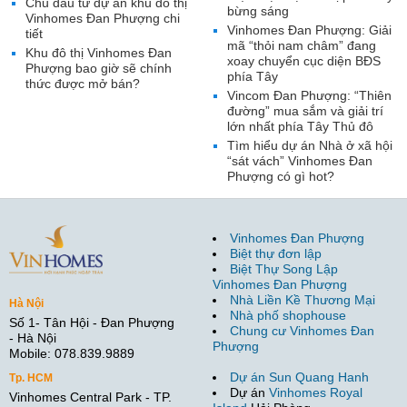
Chủ đầu tư dự án khu đô thị
bừng sáng
Vinhomes Đan Phượng chi
Vinhomes Đan Phượng: Giải
tiết
mã “thỏi nam châm” đang
Khu đô thị Vinhomes Đan
xoay chuyển cục diện BĐS
Phượng bao giờ sẽ chính
phía Tây
thức được mở bán?
Vincom Đan Phượng: “Thiên
đường” mua sắm và giải trí
lớn nhất phía Tây Thủ đô
Tìm hiểu dự án Nhà ở xã hội
“sát vách” Vinhomes Đan
Phượng có gì hot?
Vinhomes Đan Phượng
Biệt thự đơn lập
Biệt Thự Song Lập
Vinhomes Đan Phượng
Nhà Liền Kề Thương Mại
Hà Nội
Nhà phố shophouse
Số 1- Tân Hội - Đan Phượng
Chung cư Vinhomes Đan
- Hà Nội
Phượng
Mobile: 078.839.9889
Dự án Sun Quang Hanh
Tp. HCM
Dự án
Vinhomes Royal
Vinhomes Central Park - TP.