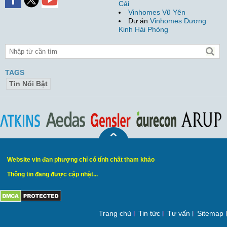
Cái
Vinhomes Vũ Yên
Dự án
Vinhomes Dương
Kinh Hải Phòng
TAGS
Tin Nổi Bật
Website vin đan phượng chỉ có tính chất tham khảo
Thông tin đang được cập nhật...
Trang chủ
Tin tức
Tư vấn
Sitemap