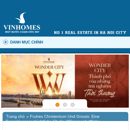
DANH MỤC CHÍNH
Trang chủ
»
Fruhes Christentum Und Gnosis: Eine
Rezeptionsgeschichtliche Studie (Wissenschaftliche
Untersuchungen Zum Neuen Testament) | (E-Book, EPUB)