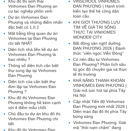
Khu đô thị sinh thái
VINSCHOOL VINHOMES
Vinhomes Đan Phượng an
ĐAN PHƯỢNG | Hành trình
cư lạc nghiệp phồn vinh
kiến tạo thế hệ công dân
toàn cầu
Dự án Vinhomes Đan
Phượng và những điểm nhấn
KHI GIỚI THƯỢNG LƯU
đặc biệt có 1.0.2
TÌM VỀ GIÁ TRỊ SỐNG
THỰC TẠI VINHOMES
Mặt bằng tổng quan dự án
WONDER CITY
Vinhomes tại Đan Phượng
chi tiết NHẤT
Bất động sản nghĩ dưỡng
ĐAN PHƯỢNG 2026 | Đánh
Diện tích nhà liền kề dự án
thức “viên ngọc Viễn Đông”
Vinhomes Đan Phượng là
bao nhiêu ?
Có nên đầu tư Vinhomes
Đan Phượng? Phân tích sâu
Thông số diện tích căn biệt
từ góc độ chuyên gia và thực
thự song lập tại Vinhomes
tế thị trường
Đan Phượng
KHẢ NĂNG THANH KHOẢN
Diện tích của căn biệt thự
VINHOMES ĐAN PHƯỢNG |
đơn lập tại Vinhomes Đan
Giải mã sức hút tại phía Tây
Phượng ?
Hà Nội
Khu đô thị Vinhomes Đan
Cập nhật Tiến độ Vinhomes
Phượng không hề kém cạnh
Đan Phượng mới nhất 2026 |
với 4 điểm mấu chốt
Diện mạo đại đô thị phía Tây
Chủ đầu tư dự án khu đô thị
bừng sáng
Vinhomes Đan Phượng chi
Vinhomes Đan Phượng: Giải
tiết
mã “thỏi nam châm” đang
Khu đô thị Vinhomes Đan