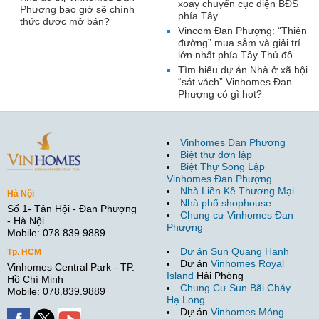
xoay chuyển cục diện BĐS
Phượng bao giờ sẽ chính
phía Tây
thức được mở bán?
Vincom Đan Phượng: “Thiên
đường” mua sắm và giải trí
lớn nhất phía Tây Thủ đô
Tìm hiểu dự án Nhà ở xã hội
“sát vách” Vinhomes Đan
Phượng có gì hot?
Vinhomes Đan Phượng
Biệt thự đơn lập
Biệt Thự Song Lập
Vinhomes Đan Phượng
Nhà Liền Kề Thương Mại
Hà Nội
Nhà phố shophouse
Số 1- Tân Hội - Đan Phượng
Chung cư Vinhomes Đan
- Hà Nội
Phượng
Mobile: 078.839.9889
Dự án Sun Quang Hanh
Tp. HCM
Dự án
Vinhomes Royal
Vinhomes Central Park - TP.
Island
Hải Phòng
Hồ Chí Minh
Chung Cư Sun Bãi Cháy
Mobile: 078.839.9889
Hạ Long
Dự án
Vinhomes Móng