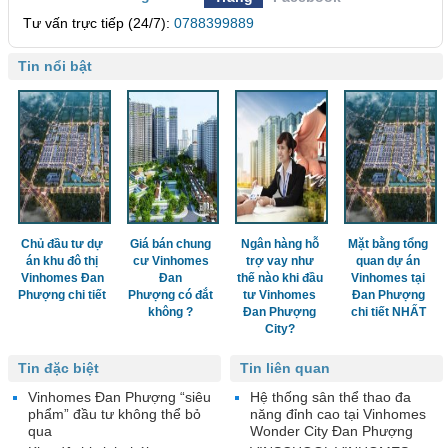
Tư vấn trực tiếp (24/7):
0788399889
Tin nổi bật
Chủ đầu tư dự
Giá bán chung
Ngân hàng hỗ
Mặt bằng tổng
án khu đô thị
cư Vinhomes
trợ vay như
quan dự án
Vinhomes Đan
Đan
thế nào khi đầu
Vinhomes tại
Phượng chi tiết
Phượng có đắt
tư Vinhomes
Đan Phượng
không ?
Đan Phượng
chi tiết NHẤT
City?
Tin đặc biệt
Tin liên quan
Vinhomes Đan Phượng “siêu
Hệ thống sân thể thao đa
phẩm” đầu tư không thể bỏ
năng đỉnh cao tại Vinhomes
qua
Wonder City Đan Phượng