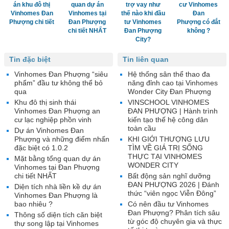
án khu đô thị
quan dự án
trợ vay như
cư Vinhomes
Vinhomes Đan
Vinhomes tại
thế nào khi đầu
Đan
Phượng chi tiết
Đan Phượng
tư Vinhomes
Phượng có đắt
chi tiết NHẤT
Đan Phượng
không ?
City?
Tin đặc biệt
Tin liên quan
Vinhomes Đan Phượng “siêu
Hệ thống sân thể thao đa
phẩm” đầu tư không thể bỏ
năng đỉnh cao tại Vinhomes
qua
Wonder City Đan Phượng
Khu đô thị sinh thái
VINSCHOOL VINHOMES
Vinhomes Đan Phượng an
ĐAN PHƯỢNG | Hành trình
cư lạc nghiệp phồn vinh
kiến tạo thế hệ công dân
toàn cầu
Dự án Vinhomes Đan
Phượng và những điểm nhấn
KHI GIỚI THƯỢNG LƯU
đặc biệt có 1.0.2
TÌM VỀ GIÁ TRỊ SỐNG
THỰC TẠI VINHOMES
Mặt bằng tổng quan dự án
WONDER CITY
Vinhomes tại Đan Phượng
chi tiết NHẤT
Bất động sản nghĩ dưỡng
ĐAN PHƯỢNG 2026 | Đánh
Diện tích nhà liền kề dự án
thức “viên ngọc Viễn Đông”
Vinhomes Đan Phượng là
bao nhiêu ?
Có nên đầu tư Vinhomes
Đan Phượng? Phân tích sâu
Thông số diện tích căn biệt
từ góc độ chuyên gia và thực
thự song lập tại Vinhomes