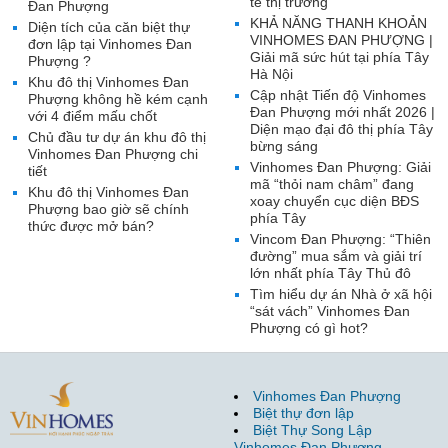
tế thị trường
Đan Phượng
KHẢ NĂNG THANH KHOẢN
Diện tích của căn biệt thự
VINHOMES ĐAN PHƯỢNG |
đơn lập tại Vinhomes Đan
Giải mã sức hút tại phía Tây
Phượng ?
Hà Nội
Khu đô thị Vinhomes Đan
Cập nhật Tiến độ Vinhomes
Phượng không hề kém cạnh
Đan Phượng mới nhất 2026 |
với 4 điểm mấu chốt
Diện mạo đại đô thị phía Tây
Chủ đầu tư dự án khu đô thị
bừng sáng
Vinhomes Đan Phượng chi
Vinhomes Đan Phượng: Giải
tiết
mã “thỏi nam châm” đang
Khu đô thị Vinhomes Đan
xoay chuyển cục diện BĐS
Phượng bao giờ sẽ chính
phía Tây
thức được mở bán?
Vincom Đan Phượng: “Thiên
đường” mua sắm và giải trí
lớn nhất phía Tây Thủ đô
Tìm hiểu dự án Nhà ở xã hội
“sát vách” Vinhomes Đan
Phượng có gì hot?
Vinhomes Đan Phượng
Biệt thự đơn lập
Biệt Thự Song Lập
Vinhomes Đan Phượng