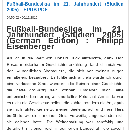
Fußball-Bundesliga im 21. Jahrhundert (Studien
2005) – EPUB PDF
04:53:32 - 06/12/2025
Fußball-Bundesliga im 21.
Jahrhundert (Studien 2005)
(German Edition) : Philipp
Eisenberger
Als ich in die Welt von Donald Duck eintauchte, dank Don
Rosas meisterhafter Geschichtenerzählung, fand ich mich von
den wunderlichen Abenteuern, die sich vor meinen Augen
entfalteten, bezaubert. Es fühlte sich an, als würde ich durch
eine verlassene Stadt wandern, die Ruinen einer Geschichte,
die hätte großartig sein können, umgaben mich, eine
unheimliche Erinnerung an unerfülltes Potenzial. Am Ende war
es nicht die Geschichte selbst, die zählte, sondern die Art, epub
sie mich fühlte, wie sie zu meiner Seele sprach und mein Herz
berührte, wie sie in meinem Geist verweilte, lange nachdem ich
sie gelesen hatte. Die Weltgestaltung war sorgfältig und
detailliert, mit einer reich imaginierten Landschaft, die sowohl