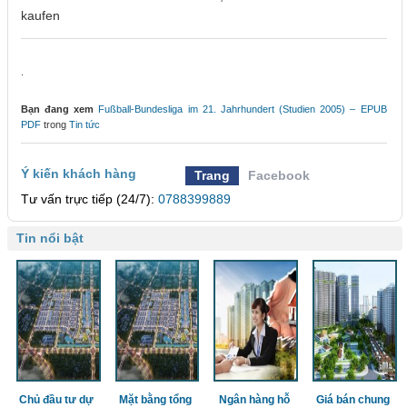
kaufen
.
Bạn đang xem
Fußball-Bundesliga im 21. Jahrhundert (Studien 2005) – EPUB
PDF
trong
Tin tức
Ý kiến khách hàng
Trang
Facebook
Tư vấn trực tiếp (24/7):
0788399889
Tin nổi bật
Chủ đầu tư dự
Mặt bằng tổng
Ngân hàng hỗ
Giá bán chung