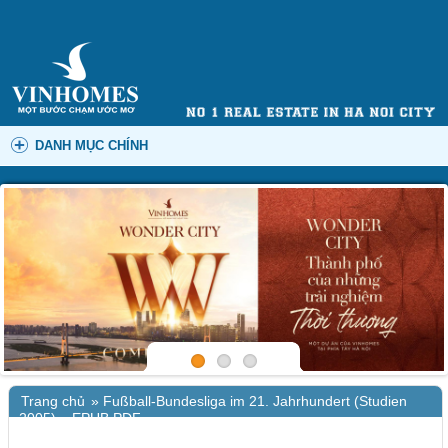
DANH MỤC CHÍNH
Trang chủ
»
Fußball-Bundesliga im 21. Jahrhundert (Studien
2005) – EPUB PDF