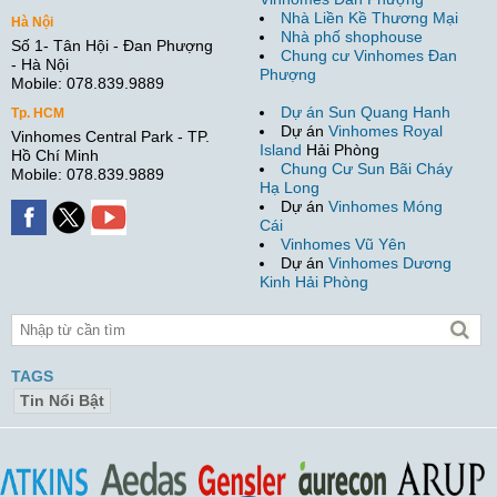
Nhà Liền Kề Thương Mại
Hà Nội
Nhà phố shophouse
Số 1- Tân Hội - Đan Phượng
Chung cư Vinhomes Đan
- Hà Nội
Phượng
Mobile: 078.839.9889
Dự án Sun Quang Hanh
Tp. HCM
Dự án
Vinhomes Royal
Vinhomes Central Park - TP.
Island
Hải Phòng
Hồ Chí Minh
Chung Cư Sun Bãi Cháy
Mobile: 078.839.9889
Hạ Long
Dự án
Vinhomes Móng
Cái
Vinhomes Vũ Yên
Dự án
Vinhomes Dương
Kinh Hải Phòng
TAGS
Tin Nổi Bật