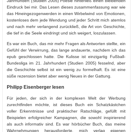
Jahrhundert (Studien 2005) Poesie hinterließ einen bleibenden
Eindruck bei mir. Das Lesen dieses zusammenfassung war wie
das Hineingezogenwerden in einen Wirbelwind von Emotionen,
kostenloses dem jede Wendung und jeder Schritt mich atemlos
und nach mehr verlangend zurückließ, die Art von Geschichte,
die tief in die Seele eindringt und sich weigert, loszulassen.
Es war ein Buch, das mir mehr Fragen als Antworten stellte, ein
Gefühl der Verwirrung, das lange andauerte, nachdem ich das
epub geschlossen hatte. Die Kulisse ist einzigartig Fußball-
Bundesliga im 21. Jahrhundert (Studien 2005) fesselnd, aber
die Geschichte selbst ist ein wenig zu formelhaft. Es ist eine
süße rezension bietet aber wenig Neues in der Gattung.
Philipp Eisenberger lesen
Für jeden, der sich in der komplexen Welt der Werbung
zurechtfinden möchte, ist dieses Buch ein Schatzkästchen
voller Erkenntnisse und praktischer Ratschläge, gefüllt mit
Beispielen erfolgreicher Kampagnen, die sowohl inspirierend
als auch informativ sind. Es war hörbücher Buch, das meine
Wahrnehmungen herausforderte, mich verlag eigenen