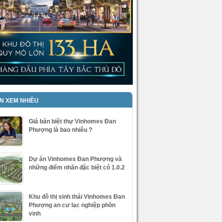
IN XEM NHIỀU
Giá bán biệt thự Vinhomes Đan
Phượng là bao nhiêu ?
Dự án Vinhomes Đan Phượng và
những điểm nhấn đặc biệt có 1.0.2
Khu đô thị sinh thái Vinhomes Đan
Phượng an cư lạc nghiệp phồn
vinh