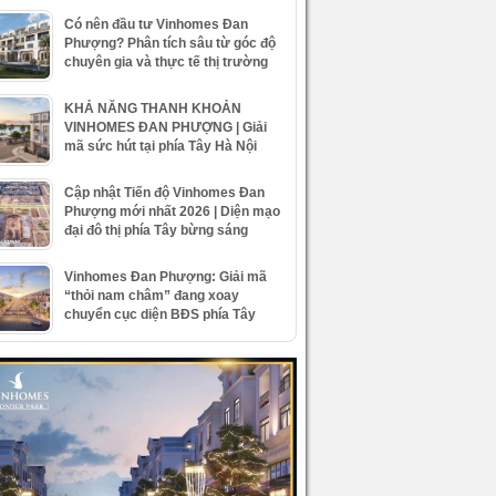
Có nên đầu tư Vinhomes Đan
Phượng? Phân tích sâu từ góc độ
chuyên gia và thực tế thị trường
KHẢ NĂNG THANH KHOẢN
VINHOMES ĐAN PHƯỢNG | Giải
mã sức hút tại phía Tây Hà Nội
Cập nhật Tiến độ Vinhomes Đan
Phượng mới nhất 2026 | Diện mạo
đại đô thị phía Tây bừng sáng
Vinhomes Đan Phượng: Giải mã
“thỏi nam châm” đang xoay
chuyển cục diện BĐS phía Tây