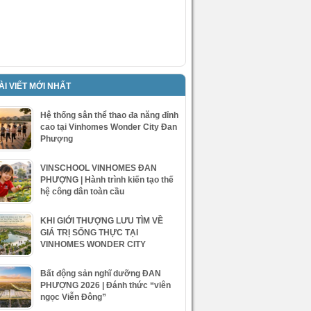
ÀI VIẾT MỚI NHẤT
Hệ thống sân thể thao đa năng đỉnh
cao tại Vinhomes Wonder City Đan
Phượng
VINSCHOOL VINHOMES ĐAN
PHƯỢNG | Hành trình kiến tạo thế
hệ công dân toàn cầu
KHI GIỚI THƯỢNG LƯU TÌM VỀ
GIÁ TRỊ SỐNG THỰC TẠI
VINHOMES WONDER CITY
Bất động sản nghĩ dưỡng ĐAN
PHƯỢNG 2026 | Đánh thức “viên
ngọc Viễn Đông”