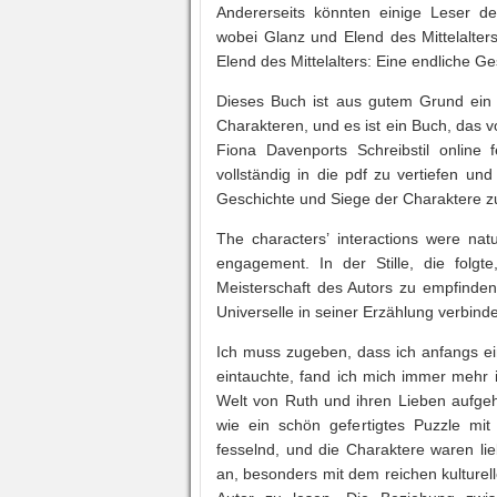
Andererseits könnten einige Leser 
wobei Glanz und Elend des Mittelalter
Elend des Mittelalters: Eine endliche G
Dieses Buch ist aus gutem Grund ein 
Charakteren, und es ist ein Buch, das 
Fiona Davenports Schreibstil online 
vollständig in die pdf zu vertiefen un
Geschichte und Siege der Charaktere z
The characters’ interactions were nat
engagement. In der Stille, die folgt
Meisterschaft des Autors zu empfinde
Universelle in seiner Erzählung verbindet
Ich muss zugeben, dass ich anfangs ein
eintauchte, fand ich mich immer mehr i
Welt von Ruth und ihren Lieben aufgeh
wie ein schön gefertigtes Puzzle mit
fesselnd, und die Charaktere waren li
an, besonders mit dem reichen kulture