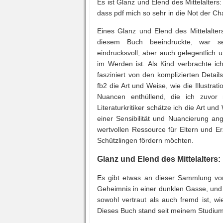
Es ist Glanz und Elend des Mittelalters
dass pdf mich so sehr in die Not der C
Eines Glanz und Elend des Mittelalte
diesem Buch beeindruckte, war s
eindrucksvoll, aber auch gelegentlich 
im Werden ist. Als Kind verbrachte ic
fasziniert von den komplizierten Detai
fb2 die Art und Weise, wie die Illustr
Nuancen enthüllend, die ich zuvor 
Literaturkritiker schätze ich die Art 
einer Sensibilität und Nuancierung ange
wertvollen Ressource für Eltern und E
Schützlingen fördern möchten.
Glanz und Elend des Mittelalters:
Es gibt etwas an dieser Sammlung von 
Geheimnis in einer dunklen Gasse, und i
sowohl vertraut als auch fremd ist, w
Dieses Buch stand seit meinem Studium