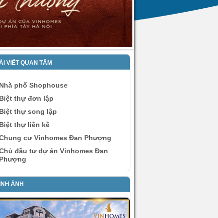
ÀI VIẾT QUAN TÂM
Nhà phố Shophouse
Biệt thự đơn lập
Biệt thự song lập
Biệt thự liền kề
Chung cư Vinhomes Đan Phượng
Chủ đầu tư dự án Vinhomes Đan
Phượng
ÌNH ẢNH