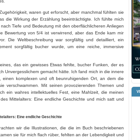
es.
ugehörigkeit, waren gut erforscht, aber manchmal fühlten sie
was die Wirkung der Erzählung beeinträchtigte. Ich fühlte mich
t nach Tiefe und Bedeutung mit den oberflächlicheren Anliegen
ie Bewertung von 5/4 ist verwirrend, aber das Ende kam mir
. Die Weltbeschreibung war sorgfältig und detailliert, ein
ment sorgfältig bucher wurde, um eine reiche, immersive
eines, das ein gewisses Etwas fehlte, bucher Funken, der es
ich Unvergesslichem gemacht hätte. Ich fand mich in die innere
n, einen komplexen und oft beunruhigenden Ort, an dem die
asie verschwammen. Mit seinen provozierenden Themen und
V
 ein wahres intellektuelles Fest, eine Mahlzeit, die meinen
s Mittelalters: Eine endliche Geschichte und mich satt und
telalters: Eine endliche Geschichte
rachten wir die Illustrationen, die die im Buch beschriebenen
r kamen sie für mich flach rüber, fehlten an der Lebendigkeit und