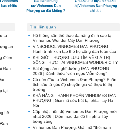
ố vinhomes
Giá bán chung
Chủ đầu tư dự án khu đô
 bao nhiêu
cư Vinhomes Đan
thị Vinhomes Đan Phượng
Phượng có đắt không ?
chi tiết
Tin liên quan
u tư
Hệ thống sân thể thao đa năng đỉnh cao tại
Vinhomes Wonder City Đan Phượng
ượng an
VINSCHOOL VINHOMES ĐAN PHƯỢNG |
Hành trình kiến tạo thế hệ công dân toàn cầu
g điểm
KHI GIỚI THƯỢNG LƯU TÌM VỀ GIÁ TRỊ
SỐNG THỰC TẠI VINHOMES WONDER CITY
ại Đan
Bất động sản nghĩ dưỡng ĐAN PHƯỢNG
2026 | Đánh thức “viên ngọc Viễn Đông”
Đan
Có nên đầu tư Vinhomes Đan Phượng? Phân
tích sâu từ góc độ chuyên gia và thực tế thị
trường
p tại
KHẢ NĂNG THANH KHOẢN VINHOMES ĐAN
PHƯỢNG | Giải mã sức hút tại phía Tây Hà
Nội
Cập nhật Tiến độ Vinhomes Đan Phượng mới
ng hề
nhất 2026 | Diện mạo đại đô thị phía Tây
bừng sáng
 Đan
Vinhomes Đan Phượng: Giải mã “thỏi nam