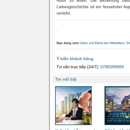
Autor zu lesen. Die Beziehung zwis
Liebesgeschichte ist ein fesselnder As
verleiht.
.
Bạn đang xem
Glanz und Elend des Mittelalters: E
Ý kiến khách hàng
Tư vấn trực tiếp (24/7):
0788399889
Tin nổi bật