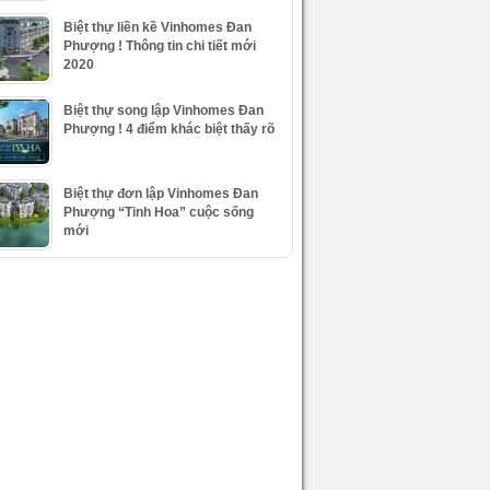
Biệt thự liền kề Vinhomes Đan
Phượng ! Thông tin chi tiết mới
2020
Biệt thự song lập Vinhomes Đan
Phượng ! 4 điểm khác biệt thấy rõ
Biệt thự đơn lập Vinhomes Đan
Phượng “Tinh Hoa” cuộc sống
mới