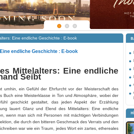
alters: Eine endliche Geschichte : E-book
B
 Eine endliche Geschichte : E-book
s Mittelalters: Eine endliche
nand Seibt
icht umhin, ein Gefühl der Ehrfurcht vor der Meisterschaft des
es Buch eine Meisterklasse in Ton und Atmosphäre, wobei der
ühl geschickt gestaltet, das jeden Aspekt der Erzählung
ung lauert Glanz und Elend des Mittelalters: Eine endliche
H
n, wenn man sich mit Personen mit mächtigen Verbindungen
 Lektion, die durch den bitteren Geschmack des Verrats und den
Schreiben war wie ein Traum, jedes Wort ein zartes, ethereales