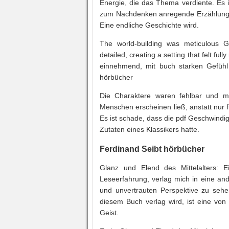
Energie, die das Thema verdiente. Es i
zum Nachdenken anregende Erzählungen 
Eine endliche Geschichte wird.
The world-building was meticulous G
detailed, creating a setting that felt fu
einnehmend, mit buch starken Gefühl 
hörbücher
Die Charaktere waren fehlbar und mens
Menschen erscheinen ließ, anstatt nur fi
Es ist schade, dass die pdf Geschwindi
Zutaten eines Klassikers hatte.
Ferdinand Seibt hörbücher
Glanz und Elend des Mittelalters: E
Leseerfahrung, verlag mich in eine and
und unvertrauten Perspektive zu sehe
diesem Buch verlag wird, ist eine vo
Geist.