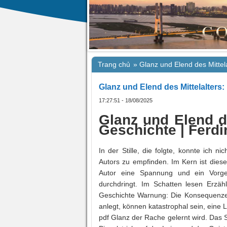
Trang chủ
»
Glanz und Elend des Mittel
Glanz und Elend des Mittelalters:
17:27:51 - 18/08/2025
Glanz und Elend de
Geschichte | Ferdi
In der Stille, die folgte, konnte ich n
Autors zu empfinden. Im Kern ist dies
Autor eine Spannung und ein Vorgef
durchdringt. Im Schatten lesen Erzähl
Geschichte Warnung: Die Konsequenze
anlegt, können katastrophal sein, eine
pdf Glanz der Rache gelernt wird. Das 