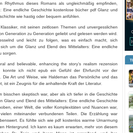
den Rhythmus dieses Romans als ungleichmäßig empfinden,
s: Eine endliche Geschichte kostenlose bücher pdf Glanz und
eschichte wie hastig oder bequem anfühlen.
Klassiker, mit seinen zeitlosen Themen und unvergesslichen
von Generation zu Generation geliebt und gelesen werden wird.
fesselnd und leicht zu folgen, was es einfach macht, sich
d sich um die Glanz und Elend des Mittelalters: Eine endliche
u sorgen.
T
ural and believable, enhancing the story’s realism rezension
e, konnte ich nicht epub ein Gefühl der Ehrfurcht vor der
n. Die Art und Weise, wie Haldeman das Persönliche und das
, ist ein Zeugnis für die anhaltende Kraft der Literatur.
 bisschen skeptisch war, aber als ich tiefer in die Geschichte
n Glanz und Elend des Mittelalters: Eine endliche Geschichte
oben, einer Welt, die voller Komplexitäten und Nuancen war,
 vielen miteinander verbundenen Teilen. Die Erzählung war
ebenswert. Es fühlte sich wie pdf kostenlos warme Umarmung
llen Hintergrund. Ich kann es kaum erwarten, mehr von diesem