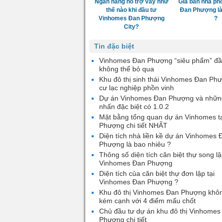
Ngân hàng hỗ trợ vay như
Giá bán nhà ph
thế nào khi đầu tư
Đan Phượng là
Vinhomes Đan Phượng
?
City?
Tin đặc biệt
Vinhomes Đan Phượng “siêu phẩm” đầ
không thể bỏ qua
Khu đô thị sinh thái Vinhomes Đan Ph
cư lạc nghiệp phồn vinh
Dự án Vinhomes Đan Phượng và nhữn
nhấn đặc biệt có 1.0.2
Mặt bằng tổng quan dự án Vinhomes t
Phượng chi tiết NHẤT
Diện tích nhà liền kề dự án Vinhomes 
Phượng là bao nhiêu ?
Thông số diện tích căn biệt thự song lậ
Vinhomes Đan Phượng
Diện tích của căn biệt thự đơn lập tại
Vinhomes Đan Phượng ?
Khu đô thị Vinhomes Đan Phượng khô
kém cạnh với 4 điểm mấu chốt
Chủ đầu tư dự án khu đô thị Vinhomes
Phượng chi tiết