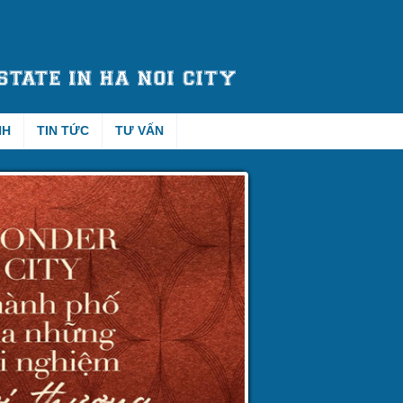
NH
TIN TỨC
TƯ VẤN