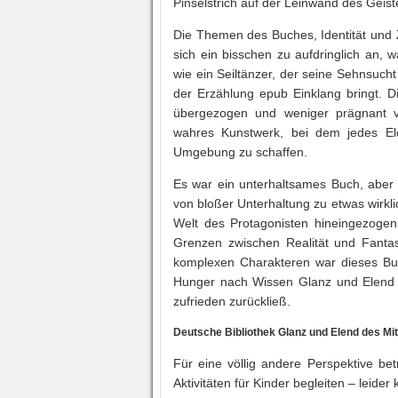
Pinselstrich auf der Leinwand des Geist
Die Themen des Buches, Identität und Z
sich ein bisschen zu aufdringlich an, 
wie ein Seiltänzer, der seine Sehnsuch
der Erzählung epub Einklang bringt. D
übergezogen und weniger prägnant vor
wahres Kunstwerk, bei dem jedes Ele
Umgebung zu schaffen.
Es war ein unterhaltsames Buch, aber 
von bloßer Unterhaltung zu etwas wirkl
Welt des Protagonisten hineingezoge
Grenzen zwischen Realität und Fant
komplexen Charakteren war dieses Buch
Hunger nach Wissen Glanz und Elend de
zufrieden zurückließ.
Deutsche Bibliothek Glanz und Elend des Mit
Für eine völlig andere Perspektive bet
Aktivitäten für Kinder begleiten – leide