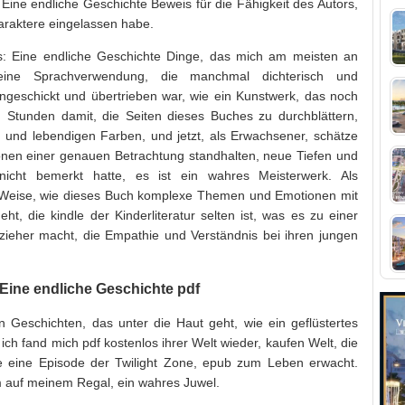
: Eine endliche Geschichte Beweis für die Fähigkeit des Autors,
haraktere eingelassen habe.
rs: Eine endliche Geschichte Dinge, das mich am meisten an
eine Sprachverwendung, die manchmal dichterisch und
ungeschickt und übertrieben war, wie ein Kunstwerk, das noch
h Stunden damit, die Seiten dieses Buches zu durchblättern,
ls und lebendigen Farben, und jetzt, als Erwachsener, schätze
ationen einer genauen Betrachtung standhalten, neue Tiefen und
nicht bemerkt hatte, es ist ein wahres Meisterwerk. Als
und Weise, wie dieses Buch komplexe Themen und Emotionen mit
ht, die kindle der Kinderliteratur selten ist, was es zu einer
rzieher macht, die Empathie und Verständnis bei ihren jungen
 Eine endliche Geschichte pdf
Geschichten, das unter die Haut geht, wie ein geflüstertes
ch fand mich pdf kostenlos ihrer Welt wieder, kaufen Welt, die
ie eine Episode der Twilight Zone, epub zum Leben erwacht.
 auf meinem Regal, ein wahres Juwel.