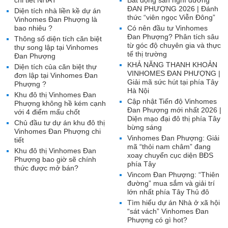
chi tiết NHẤT
Bất động sản nghĩ dưỡng
ĐAN PHƯỢNG 2026 | Đánh
Diện tích nhà liền kề dự án
thức “viên ngọc Viễn Đông”
Vinhomes Đan Phượng là
bao nhiêu ?
Có nên đầu tư Vinhomes
Đan Phượng? Phân tích sâu
Thông số diện tích căn biệt
từ góc độ chuyên gia và thực
thự song lập tại Vinhomes
tế thị trường
Đan Phượng
KHẢ NĂNG THANH KHOẢN
Diện tích của căn biệt thự
VINHOMES ĐAN PHƯỢNG |
đơn lập tại Vinhomes Đan
Giải mã sức hút tại phía Tây
Phượng ?
Hà Nội
Khu đô thị Vinhomes Đan
Cập nhật Tiến độ Vinhomes
Phượng không hề kém cạnh
Đan Phượng mới nhất 2026 |
với 4 điểm mấu chốt
Diện mạo đại đô thị phía Tây
Chủ đầu tư dự án khu đô thị
bừng sáng
Vinhomes Đan Phượng chi
Vinhomes Đan Phượng: Giải
tiết
mã “thỏi nam châm” đang
Khu đô thị Vinhomes Đan
xoay chuyển cục diện BĐS
Phượng bao giờ sẽ chính
phía Tây
thức được mở bán?
Vincom Đan Phượng: “Thiên
đường” mua sắm và giải trí
lớn nhất phía Tây Thủ đô
Tìm hiểu dự án Nhà ở xã hội
“sát vách” Vinhomes Đan
Phượng có gì hot?