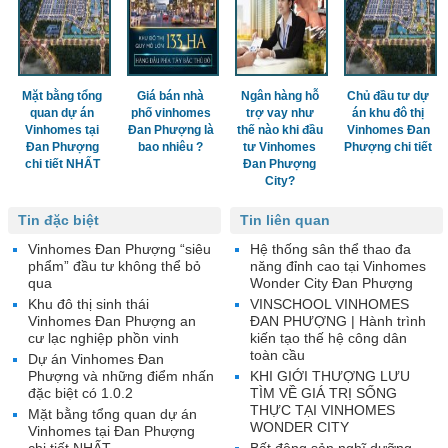
Mặt bằng tổng
Giá bán nhà
Ngân hàng hỗ
Chủ đầu tư dự
quan dự án
phố vinhomes
trợ vay như
án khu đô thị
Vinhomes tại
Đan Phượng là
thế nào khi đầu
Vinhomes Đan
Đan Phượng
bao nhiêu ?
tư Vinhomes
Phượng chi tiết
chi tiết NHẤT
Đan Phượng
City?
Tin đặc biệt
Tin liên quan
Vinhomes Đan Phượng “siêu
Hệ thống sân thể thao đa
phẩm” đầu tư không thể bỏ
năng đỉnh cao tại Vinhomes
qua
Wonder City Đan Phượng
Khu đô thị sinh thái
VINSCHOOL VINHOMES
Vinhomes Đan Phượng an
ĐAN PHƯỢNG | Hành trình
cư lạc nghiệp phồn vinh
kiến tạo thế hệ công dân
toàn cầu
Dự án Vinhomes Đan
Phượng và những điểm nhấn
KHI GIỚI THƯỢNG LƯU
đặc biệt có 1.0.2
TÌM VỀ GIÁ TRỊ SỐNG
THỰC TẠI VINHOMES
Mặt bằng tổng quan dự án
WONDER CITY
Vinhomes tại Đan Phượng