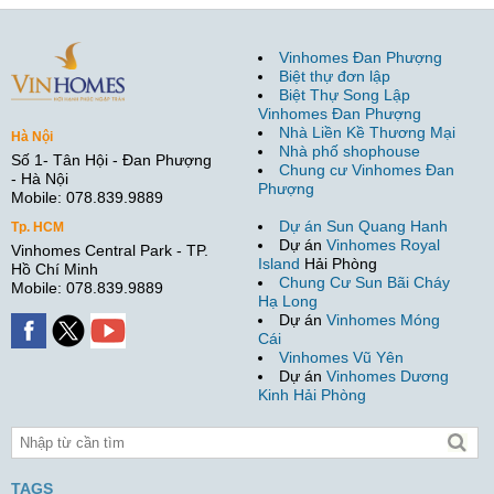
Vinhomes Đan Phượng
Biệt thự đơn lập
Biệt Thự Song Lập
Vinhomes Đan Phượng
Nhà Liền Kề Thương Mại
Hà Nội
Nhà phố shophouse
Số 1- Tân Hội - Đan Phượng
Chung cư Vinhomes Đan
- Hà Nội
Phượng
Mobile: 078.839.9889
Dự án Sun Quang Hanh
Tp. HCM
Dự án
Vinhomes Royal
Vinhomes Central Park - TP.
Island
Hải Phòng
Hồ Chí Minh
Chung Cư Sun Bãi Cháy
Mobile: 078.839.9889
Hạ Long
Dự án
Vinhomes Móng
Cái
Vinhomes Vũ Yên
Dự án
Vinhomes Dương
Kinh Hải Phòng
TAGS