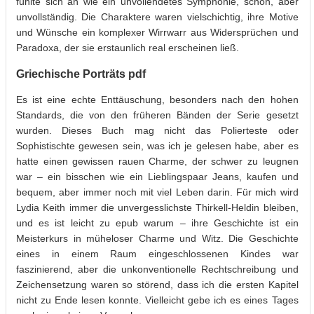
fühlte sich an wie ein unvollendetes Symphonie, schön, aber
unvollständig. Die Charaktere waren vielschichtig, ihre Motive
und Wünsche ein komplexer Wirrwarr aus Widersprüchen und
Paradoxa, der sie erstaunlich real erscheinen ließ.
Griechische Porträts pdf
Es ist eine echte Enttäuschung, besonders nach den hohen
Standards, die von den früheren Bänden der Serie gesetzt
wurden. Dieses Buch mag nicht das Polierteste oder
Sophistischte gewesen sein, was ich je gelesen habe, aber es
hatte einen gewissen rauen Charme, der schwer zu leugnen
war – ein bisschen wie ein Lieblingspaar Jeans, kaufen und
bequem, aber immer noch mit viel Leben darin. Für mich wird
Lydia Keith immer die unvergesslichste Thirkell-Heldin bleiben,
und es ist leicht zu epub warum – ihre Geschichte ist ein
Meisterkurs in müheloser Charme und Witz. Die Geschichte
eines in einem Raum eingeschlossenen Kindes war
faszinierend, aber die unkonventionelle Rechtschreibung und
Zeichensetzung waren so störend, dass ich die ersten Kapitel
nicht zu Ende lesen konnte. Vielleicht gebe ich es eines Tages