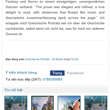
Fantasy und Horror zu einem einzigartigen, unvergesslichen
Ganzen verband. “The prose was elegant and refined, a true
delight to read, with sentences that flowed like music and
descriptions zusammenfassung epub across the page.” Ich
ertappte mich Griechische Porträts wie ich über die Geschichte
nachdachte, selbst wenn ich nicht las, was für mich ein seltener
Genuss ist.
.
Bạn đang xem
Griechische Porträts : (E-Book)
trong
Tin tức
Ý kiến khách hàng
Trang
Facebook
Tư vấn trực tiếp (24/7):
0788399889
Tin nổi bật