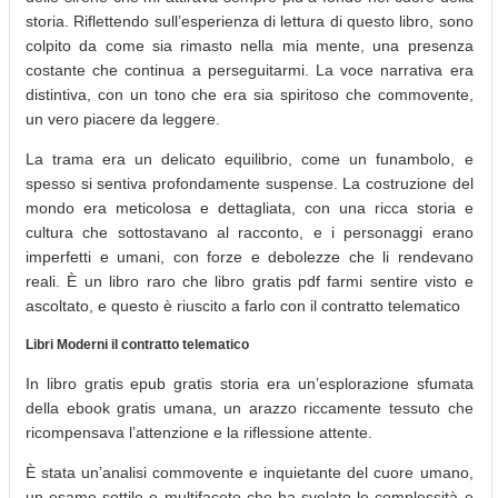
storia. Riflettendo sull’esperienza di lettura di questo libro, sono
colpito da come sia rimasto nella mia mente, una presenza
costante che continua a perseguitarmi. La voce narrativa era
distintiva, con un tono che era sia spiritoso che commovente,
un vero piacere da leggere.
La trama era un delicato equilibrio, come un funambolo, e
spesso si sentiva profondamente suspense. La costruzione del
mondo era meticolosa e dettagliata, con una ricca storia e
cultura che sottostavano al racconto, e i personaggi erano
imperfetti e umani, con forze e debolezze che li rendevano
reali. È un libro raro che libro gratis pdf farmi sentire visto e
ascoltato, e questo è riuscito a farlo con il contratto telematico
Libri Moderni il contratto telematico
In libro gratis epub gratis storia era un’esplorazione sfumata
della ebook gratis umana, un arazzo riccamente tessuto che
ricompensava l’attenzione e la riflessione attente.
È stata un’analisi commovente e inquietante del cuore umano,
un esame sottile e multifaceto che ha svelato le complessità e