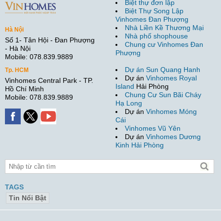
Biệt thự đơn lập
Biệt Thự Song Lập
Vinhomes Đan Phượng
Nhà Liền Kề Thương Mại
Hà Nội
Nhà phố shophouse
Số 1- Tân Hội - Đan Phượng
Chung cư Vinhomes Đan
- Hà Nội
Phượng
Mobile: 078.839.9889
Dự án Sun Quang Hanh
Tp. HCM
Dự án
Vinhomes Royal
Vinhomes Central Park - TP.
Island
Hải Phòng
Hồ Chí Minh
Chung Cư Sun Bãi Cháy
Mobile: 078.839.9889
Hạ Long
Dự án
Vinhomes Móng
Cái
Vinhomes Vũ Yên
Dự án
Vinhomes Dương
Kinh Hải Phòng
TAGS
Tin Nổi Bật