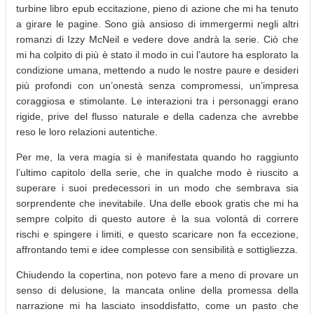
turbine libro epub eccitazione, pieno di azione che mi ha tenuto
a girare le pagine. Sono già ansioso di immergermi negli altri
romanzi di Izzy McNeil e vedere dove andrà la serie. Ciò che
mi ha colpito di più è stato il modo in cui l’autore ha esplorato la
condizione umana, mettendo a nudo le nostre paure e desideri
più profondi con un’onestà senza compromessi, un’impresa
coraggiosa e stimolante. Le interazioni tra i personaggi erano
rigide, prive del flusso naturale e della cadenza che avrebbe
reso le loro relazioni autentiche.
Per me, la vera magia si è manifestata quando ho raggiunto
l’ultimo capitolo della serie, che in qualche modo è riuscito a
superare i suoi predecessori in un modo che sembrava sia
sorprendente che inevitabile. Una delle ebook gratis che mi ha
sempre colpito di questo autore è la sua volontà di correre
rischi e spingere i limiti, e questo scaricare non fa eccezione,
affrontando temi e idee complesse con sensibilità e sottigliezza.
Chiudendo la copertina, non potevo fare a meno di provare un
senso di delusione, la mancata online della promessa della
narrazione mi ha lasciato insoddisfatto, come un pasto che