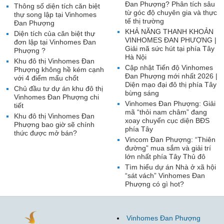
Đan Phượng? Phân tích sâu
Thông số diện tích căn biệt
từ góc độ chuyên gia và thực
thự song lập tại Vinhomes
tế thị trường
Đan Phượng
KHẢ NĂNG THANH KHOẢN
Diện tích của căn biệt thự
VINHOMES ĐAN PHƯỢNG |
đơn lập tại Vinhomes Đan
Giải mã sức hút tại phía Tây
Phượng ?
Hà Nội
Khu đô thị Vinhomes Đan
Cập nhật Tiến độ Vinhomes
Phượng không hề kém cạnh
Đan Phượng mới nhất 2026 |
với 4 điểm mấu chốt
Diện mạo đại đô thị phía Tây
Chủ đầu tư dự án khu đô thị
bừng sáng
Vinhomes Đan Phượng chi
Vinhomes Đan Phượng: Giải
tiết
mã “thỏi nam châm” đang
Khu đô thị Vinhomes Đan
xoay chuyển cục diện BĐS
Phượng bao giờ sẽ chính
phía Tây
thức được mở bán?
Vincom Đan Phượng: “Thiên
đường” mua sắm và giải trí
lớn nhất phía Tây Thủ đô
Tìm hiểu dự án Nhà ở xã hội
“sát vách” Vinhomes Đan
Phượng có gì hot?
Vinhomes Đan Phượng