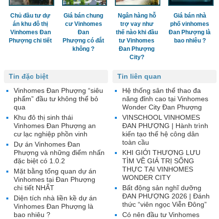
Chủ đầu tư dự
Giá bán chung
Ngân hàng hỗ
Giá bán nhà
án khu đô thị
cư Vinhomes
trợ vay như
phố vinhomes
Vinhomes Đan
Đan
thế nào khi đầu
Đan Phượng là
Phượng chi tiết
Phượng có đắt
tư Vinhomes
bao nhiêu ?
không ?
Đan Phượng
City?
Tin đặc biệt
Tin liên quan
Vinhomes Đan Phượng “siêu
Hệ thống sân thể thao đa
phẩm” đầu tư không thể bỏ
năng đỉnh cao tại Vinhomes
qua
Wonder City Đan Phượng
Khu đô thị sinh thái
VINSCHOOL VINHOMES
Vinhomes Đan Phượng an
ĐAN PHƯỢNG | Hành trình
cư lạc nghiệp phồn vinh
kiến tạo thế hệ công dân
toàn cầu
Dự án Vinhomes Đan
Phượng và những điểm nhấn
KHI GIỚI THƯỢNG LƯU
đặc biệt có 1.0.2
TÌM VỀ GIÁ TRỊ SỐNG
THỰC TẠI VINHOMES
Mặt bằng tổng quan dự án
WONDER CITY
Vinhomes tại Đan Phượng
chi tiết NHẤT
Bất động sản nghĩ dưỡng
ĐAN PHƯỢNG 2026 | Đánh
Diện tích nhà liền kề dự án
thức “viên ngọc Viễn Đông”
Vinhomes Đan Phượng là
bao nhiêu ?
Có nên đầu tư Vinhomes