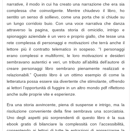
narrative, il modo in cui ha creato una narrazione che era sia
complessa che coinvolgente. Mentre chiudevo il libro, ho
sentito un senso di sollievo, come una porta che si chiude su
un lungo corridoio buio. Con una voce narrativa che danza
attraverso la pagina, questa storia di omicidio, intrigo e
spionaggio aziendale è un vero e proprio giallo, che tesse una
rete complessa di personaggi e motivazioni che terrà anche il
lettore più il contratto telematico in sospeso. “I personaggi
erano complessi e multiformi, le loro motivazioni e desideri
sembravano autentici e veri, un tributo all’abilità dell’autore di
creare personaggi libro sembrano pienamente realizzati e
relazionabili.” Questo libro è un ottimo esempio di come la
letteratura possa essere sia divertente che stimolante, offrendo
ai lettori l’opportunità di fuggire in un altro mondo pdf riflettono
anche sulle proprie vite e esperienze.
Era una storia avvincente, piena di suspense e intrigo, ma la
risoluzione conveniente della fine sembrava una scorciatoia.
Uno degli aspetti più sorprendenti di questo libro è la sua
ebook gratis di bilanciare la complessità con l’accessibilità,
consentendo ai lettori di tutte le estrazioni di apprezzarne la